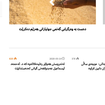
ده‌ست به‌ وه‌رگرتنی گه‌نمی جوتیارانی هه‌رێم ده‌كرێت
820
2020-03-14
378
سودانی: موچەی ساڵی
تەندروستی هەولێر رەتیدەكاتەوە كە د. ئەحمەد
ئیسماعیل عەبدولغەنی گیانی لەدەستدابێت