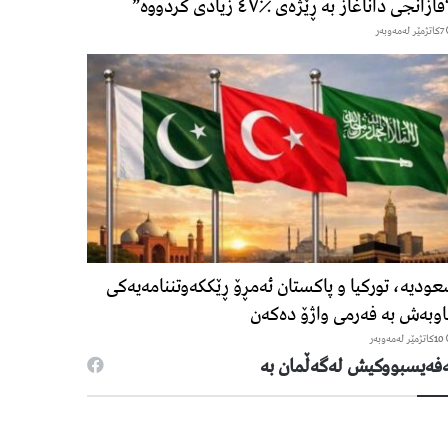
ازانجی داناغاز بە ڕێژەی ٪٤٧ زیادی کردووە”
7كاتژمێر لەمەوبەر
ودیە، تورکیا و پاکستان ئەمڕۆ ڕێککەوتننامەیەکی
وبەش بە فەرمی واژۆ دەکەن
10كاتژمێر لەمەوبەر
فەیسبووكیش لەگەڵمان بە