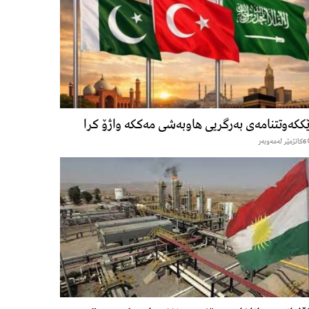
ککەوتتنامەی بەرگریی هاوبەشی مەککە واژۆ کرا
6كاتژمێر لەمەوبەر