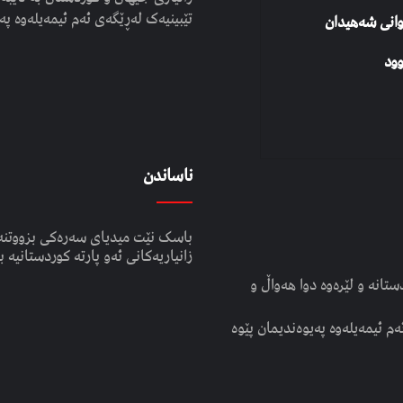
تێبینیەک لەڕێگەی ئەم ئیمەیلەوە پە
وانی شەهیدان
ود
ناساندن
باسک نێت میدیای سەرەکی بزووتنە
زانیاریەکانی ئەو پارتە کوردستانیە ب
انە و لێرەوە دوا هەواڵ و
ەم ئیمەیلەوە پەیوەندیمان پێوە