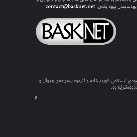
یوەندیمان پێوە بکەن:
contact@basknet.net
وەی ئیسلامی کوردستانە و لێرەوە سەرجەم هەواڵ و
ڵاودەکرێتەوە.