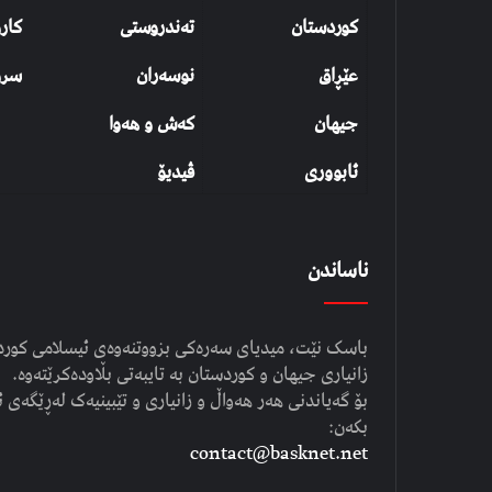
کوردستان
تەندروستی
کار
عێڕاق
نوسەران
سرو
جیهان
کەش و هەوا
ئابووری
ڤیدیۆ
ناساندن
باسک نێت، میدیای سەرەکی بزووتنەوەی ئیسلامی کوردست
زانیاری جیهان و کوردستان بە تایبەتی بڵاودەکرێتەوە.
بۆ گەیاندنی هەر هەواڵ و زانیاری و تێبینیەک لەڕێگەی ئ
بکەن:
contact@basknet.net