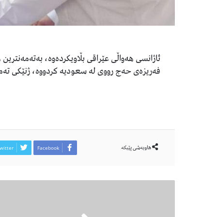
ئاژانسی هەواڵی عێراقی بڵاویکردەوە، بەتەمەنترین
فەریزەی حەج رووی لە سعودیە کردووە، ژنێکی تەمەن 104 ساڵ
هاوبەشی پێبكە
witter
Facebook