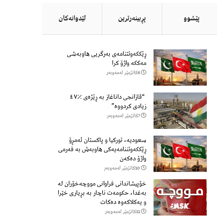
پێشوو
پڕبینەرترین
لێدوانەكان
ڕێککەوتتنامەی بەرگریی هاوبەشی
مەککە واژۆ کرا
6كاتژمێر لەمەوبەر
“قازانجی داناغاز بە ڕێژەی ٪٤٧
زیادی کردووە”
7كاتژمێر لەمەوبەر
سعودیە، تورکیا و پاکستان ئەمڕۆ
ڕێککەوتننامەیەکی هاوبەش بە فەرمی
واژۆ دەکەن
10كاتژمێر لەمەوبەر
خۆپیشاندانی فراوانی مووچەخۆران لە
بەغدا، حکومەت ناچار بە بڕیاری خێرا
و یەکلاکەوە دەکات
11كاتژمێر لەمەوبەر