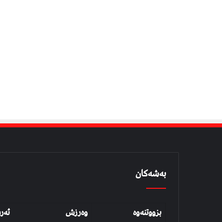
بەشەکان
بزووتنەوە
وەرزش
ئەر