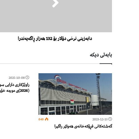
دابەزینی نرخی دۆلار بۆ 132 هەزار ڕاگەیەندرا
بابەتی دیكە
2025-10-08
راوێژكاری دارایی 
(2026)ی موچە خۆران دابین كراوە
649
2023-12-15
گه‌شته‌كانی فڕۆكه‌خانه‌ی هه‌ولێر راگیرا