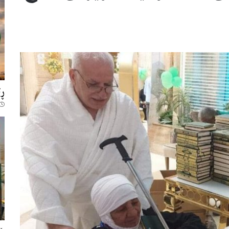
566
ڕێ