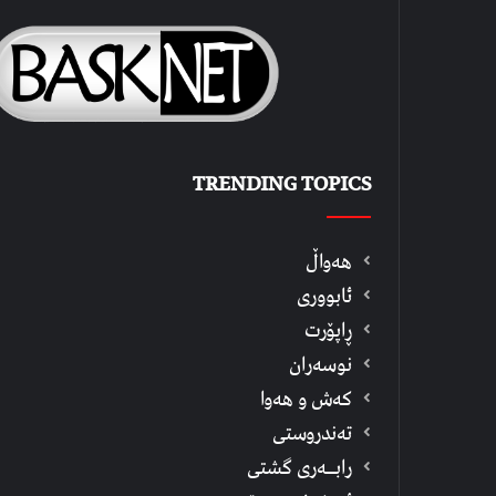
TRENDING TOPICS
هەواڵ
ئابووری
ڕاپۆرت
نوسەران
كەش و هەوا
تەندروستی
رابــه‌ری گشتی