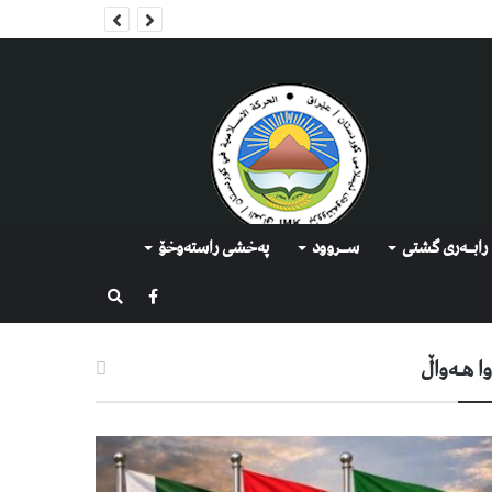
رابــه‌ری گشتی
ســروود
په‌خشی راسته‌وخۆ
گەڕان
ا هـه‌واڵ