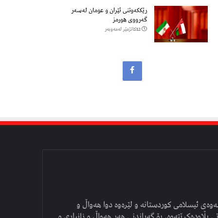
رێککەوتنی ئێران و عومان لەسەر
گەرووی هورمز
12كاتژمێر لەمەوبەر
وەی ئیسلامی کوردستانە و لێرەوە دوا هەواڵ و
ی بڵاودەکرێتەوە. بۆ گەیاندنی هەر هەواڵ و زانیاری و