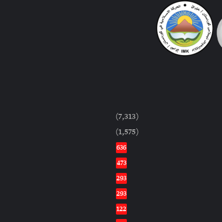
(7,313)
(1,575)
636
473
293
293
122