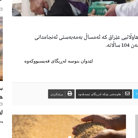
“ق
 هاوڵاتیی عێراق کە ئەمساڵ بەمەبەستی ئەنجامدانی
انە.
لێدوان بنوسە لەڕیگای فەیسبووکەوە
سع
ها
T
هاوبەشی پێبکە لەڕیگای ئیمەیلەوە
پرێنتکردن
لە