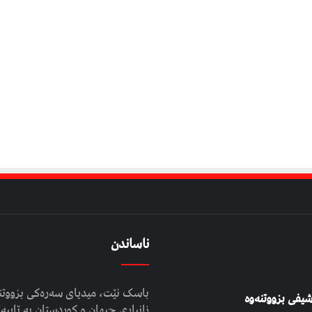
ناساندن
باسک نێت، میدیای سەرەکی بزووتنە
شیفی بزووتنەوە
زانیاری جیهان و کوردستان بە تایبەت