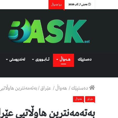
هەینی 7, ئاب 2026
دوا هەواڵ
دەستپێك
هــەواڵ
ئــابــووری
تەندروستی
دەستپێك
/
هەواڵ
/
عێراق
/
بەتەمەنترین هاوڵاتی
عێراق
هەواڵ
بەتەمەنترین هاوڵاتیی عێ