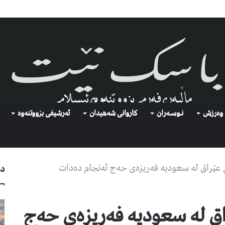
وەرزش
نـوسـەران
كاروانی شەهیدان
ئەرشیفى بزووتنەوە
ی عێراق لە سعودیە فەریزەی حەج ئەنجام دەدات
دو
راق لە سعودیە فەریزەی حەج