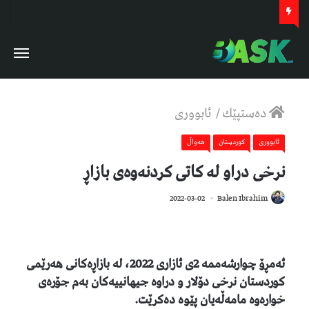
دەستپێك
/
ئابووری
ئابووری
كوردستان
هەواڵ
نرخی دراو له‌ كاتی كردنه‌وه‌ی بازاڕ
849
2022-03-02
Balen Ibrahim
ئه‌مڕۆ چوارشەممە 2ی ئازاری 2022، له‌ بازاڕه‌كانی هه‌رێمی
كوردستان نرخی دۆلار و دراوه‌ جیهانییه‌كان به‌م جۆره‌ی
خواره‌وه‌ مامه‌ڵه‌یان پێوه‌ ده‌كرێت.