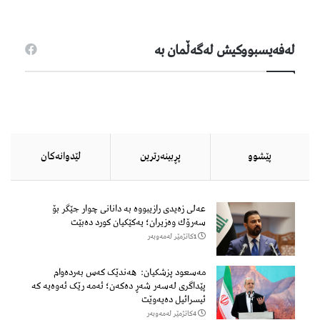
لەفەیسبووكیش لەگەڵمان بە
پێشوو
پڕبینەرترین
لێدوانەكان
عەلی زەیدی رازیبووە بە دانانی چوار جێگر بۆ
سەرۆك وەزیران؛ یەكێكیان كورد دەبێت
1كاتژمێر لەمەوبەر
مەسعود پزشكیان: هەندێک کەس بەردەوام
پێداگری لەسەر شەڕ دەكەن؛ ئەمە رێک ئەوەیە کە
ئیسرائیل دەیەوێت
4كاتژمێر لەمەوبەر