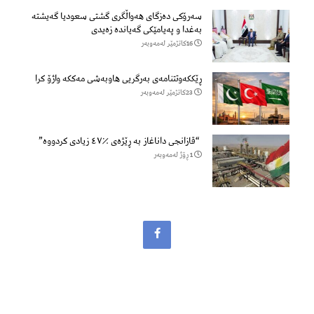
سەرۆكی دەزگای هەواڵگری گشتی سعودیا گەیشتە
بەغدا و پەیامێكی گەیاندە زەیدی
16كاتژمێر لەمەوبەر
ڕێککەوتتنامەی بەرگریی هاوبەشی مەککە واژۆ کرا
23كاتژمێر لەمەوبەر
“قازانجی داناغاز بە ڕێژەی ٪٤٧ زیادی کردووە”
1 ڕۆژ لەمەوبەر