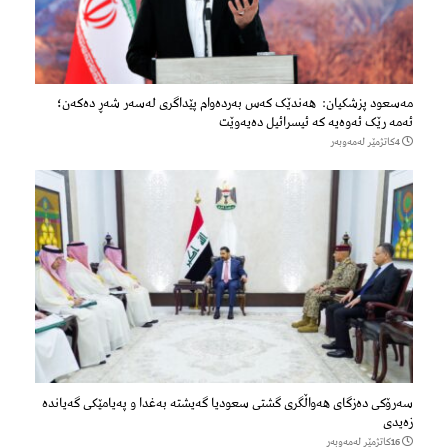
مەسعود پزشكیان: هەندێک کەس بەردەوام پێداگری لەسەر شەڕ دەكەن؛
ئەمە رێک ئەوەیە کە ئیسرائیل دەیەوێت
4كاتژمێر لەمەوبەر
سەرۆكی دەزگای هەواڵگری گشتی سعودیا گەیشتە بەغدا و پەیامێكی گەیاندە
زەیدی
16كاتژمێر لەمەوبەر