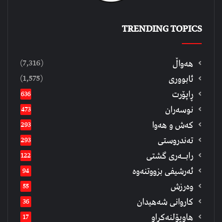
TRENDING TOPICS
(7,316)
هەواڵ
(1,575)
ئابووری
ڕاپۆرت
636
نوسەران
473
كەش و هەوا
293
تەندروستی
293
رابــه‌ری گشتی
122
ئەرشیفى بزووتنەوە
94
وەرزش
55
كاروانی شەهیدان
36
هاوپۆلنەكراو
17