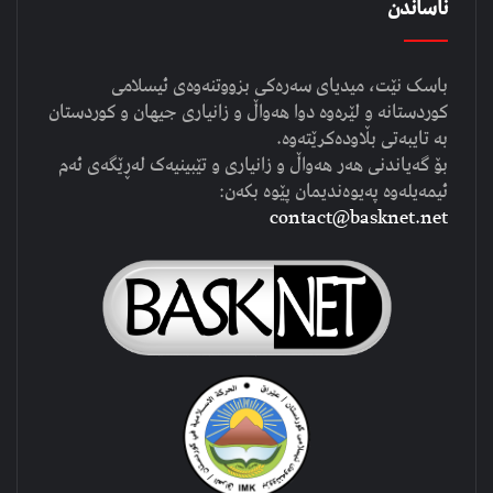
ناساندن
باسک نێت، میدیای سەرەکی بزووتنەوەی ئیسلامی
کوردستانە و لێرەوە دوا هەواڵ و زانیاری جیهان و کوردستان
بە تایبەتی بڵاودەکرێتەوە.
بۆ گەیاندنی هەر هەواڵ و زانیاری و تێبینیەک لەڕێگەی ئەم
ئیمەیلەوە پەیوەندیمان پێوە بکەن:
contact@basknet.net