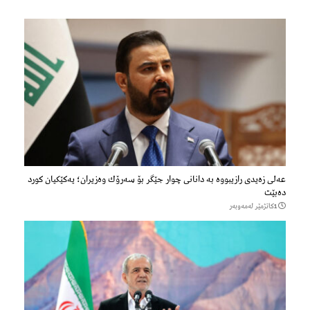
عەلی زەیدی رازیبووە بە دانانی چوار جێگر بۆ سەرۆك وەزیران؛ یەكێكیان كورد
دەبێت
1كاتژمێر لەمەوبەر