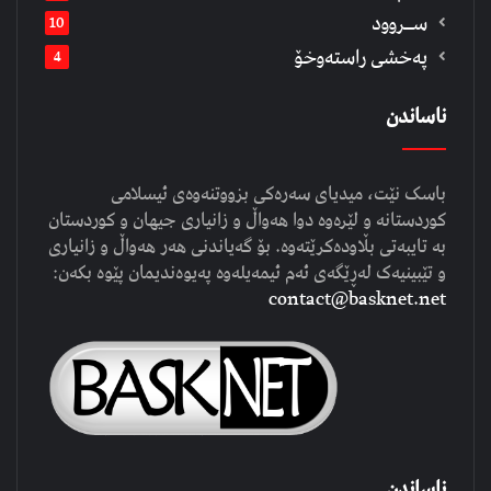
ســروود
10
په‌خشی راسته‌وخۆ
4
ناساندن
باسک نێت، میدیای سەرەکی بزووتنەوەی ئیسلامی
کوردستانە و لێرەوە دوا هەواڵ و زانیاری جیهان و کوردستان
بە تایبەتی بڵاودەکرێتەوە. بۆ گەیاندنی هەر هەواڵ و زانیاری
و تێبینیەک لەڕێگەی ئەم ئیمەیلەوە پەیوەندیمان پێوە بکەن:
contact@basknet.net
ناساندن