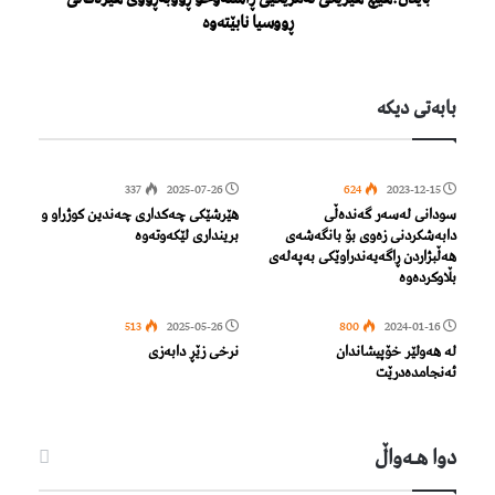
ڕووسیا نابێتەوە
بابەتی دیكە
337
2025-07-26
624
2023-12-15
سودانی لەسەر گەندەڵی
هێرشێکی چەکداری چەندین کوژراو و
دابەشکردنی زەوی بۆ بانگەشەی
برینداری لێکەوتەوە
ھەڵبژاردن ڕاگەیەندراوێکی بەپەلەی
بڵاوکردەوە
513
2025-05-26
800
2024-01-16
لە هەولێر خۆپیشاندان
نرخی زێڕ دابەزی
ئەنجامدەدرێت
دوا هـه‌واڵ