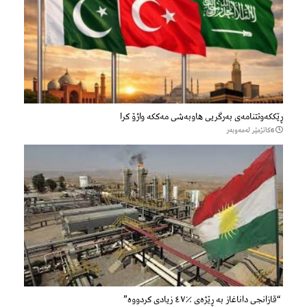
ڕێککەوتتنامەی بەرگریی هاوبەشی مەککە واژۆ کرا
6كاتژمێر لەمەوبەر
“قازانجی داناغاز بە ڕێژەی ٪٤٧ زیادی کردووە”