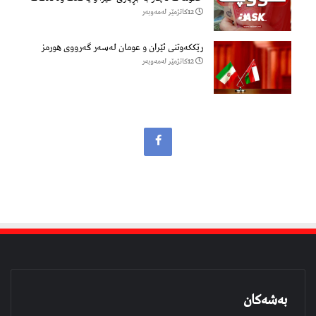
12كاتژمێر لەمەوبەر
رێککەوتنی ئێران و عومان لەسەر گەرووی هورمز
12كاتژمێر لەمەوبەر
بەشەکان