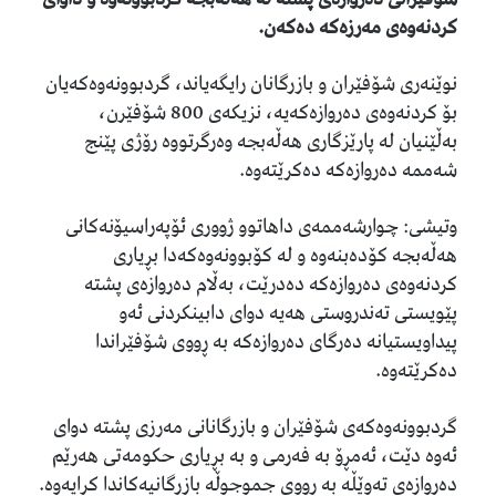
کردنەوەى مەرزەکە دەکەن.
نوێنەرى شۆفێران و بازرگانان رایگه‌یاند، گردبوونەوەکەیان
بۆ کردنەوەى دەروازەکەیە، نزیکەى 800 شۆفێرن،
بەڵێنیان لە پارێزگارى هەڵەبجە وەرگرتووە رۆژى پێنج
شەممە دەروازەکە دەکرێتەوە.
وتیشى: چوارشەممەى داهاتوو ژوورى ئۆپەراسیۆنەکانى
هەڵەبجە کۆدەبنەوە و لە کۆبوونەوەکەدا بڕیارى
کردنەوەى دەروازەکە دەدرێت، بەڵام دەروازەى پشتە
پێویستى تەندروستى هەیە دواى دابینکردنى ئەو
پیداویستیانە دەرگاى دەروازەکە بە ڕووى شۆفێراندا
دەکرێتەوە.
گردبوونەوەکەى شۆفێران و بازرگانانى مەرزى پشتە دواى
ئەوە دێت، ئەمڕۆ بە فەرمى و بە بڕیارى حکومەتى هەرێم
دەروازەی تەوێڵە بە ڕووی جموجوڵە بازرگانیەکاندا کرایەوە.