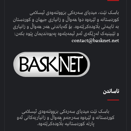
باسک نێت، میدیای سەرەکی بزووتنەوەی ئیسلامی
کوردستانە و لێرەوە دوا هەواڵ و زانیاری جیهان و کوردستان
بە تایبەتی بڵاودەکرێتەوە. بۆ گەیاندنی هەر هەواڵ و زانیاری
و تێبینیەک لەڕێگەی ئەم ئیمەیلەوە پەیوەندیمان پێوە بکەن:
contact@basknet.net
ناساندن
باسک نێت میدیای سەرەکی بزووتنەوەی ئیسلامی
کوردستانە و لێرەوە سەرجەم هەواڵ و زانیاریەکانی ئەو
پارتە کوردستانیە بڵاودەکرێتەوە.