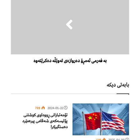
بە فەرمی ئەمڕۆ دەروازەی تەوێڵە دەکرێتەوە
بابەتی دیكە
798
2024-01-22
تۆمەتبارانی ڕووداوی کوشتنی
پۆلیسەکەی شەقامی پیرەمێرد
دەستگیرکرا
546
2025-04-09