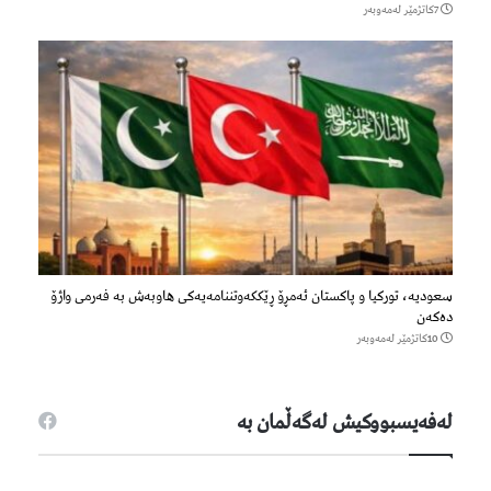
7كاتژمێر لەمەوبەر
سعودیە، تورکیا و پاکستان ئەمڕۆ ڕێککەوتننامەیەکی هاوبەش بە فەرمی واژۆ
دەکەن
10كاتژمێر لەمەوبەر
لەفەیسبووكیش لەگەڵمان بە