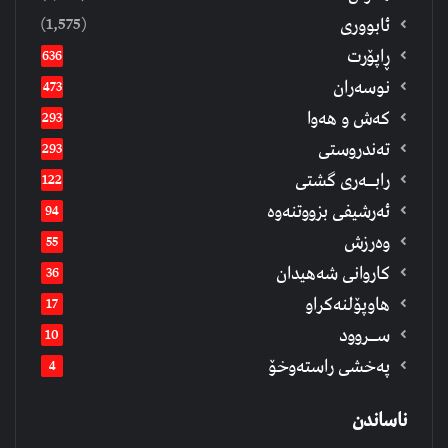
(1,575)
ئابووری
ڕاپۆرت
636
نوسەران
473
كەش و هەوا
293
تەندروستی
293
رابــه‌ری گشتی
122
ئەرشیفى بزووتنەوە
94
وەرزش
55
كاروانی شەهیدان
36
هاوپۆلنەكراو
17
ســروود
10
په‌خشی راسته‌وخۆ
4
ناساندن