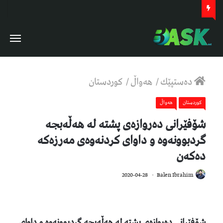
دەستپێك
/
هەواڵ
/
كوردستان
كوردستان
هەواڵ
شۆفێرانى دەروازەی پشتە لە هەڵەبجە
گردبوونەوە و داواى کردنەوەى مەرزەکە
دەکەن
782
2020-04-28
Balen Ibrahim
شۆفێرانى دەروازەی پشتە لە هەڵەبجە گردبوونەوە و داواى