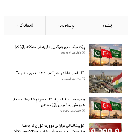
پێشوو
پڕبینەرترین
لێدوانەكان
ڕێککەوتتنامەی بەرگریی هاوبەشی مەککە واژۆ کرا
6كاتژمێر لەمەوبەر
“قازانجی داناغاز بە ڕێژەی ٪٤٧ زیادی کردووە”
7كاتژمێر لەمەوبەر
سعودیە، تورکیا و پاکستان ئەمڕۆ ڕێککەوتننامەیەکی
هاوبەش بە فەرمی واژۆ دەکەن
10كاتژمێر لەمەوبەر
خۆپیشاندانی فراوانی مووچەخۆران لە بەغدا،
حکومەت ناچار بە بڕیاری خێرا و یەکلاکەوە دەکات