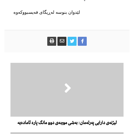
لێدوان بنوسە لەڕیگای فەیسبووکەوە
لیژنەی دارایی پەرلەمان: بەشی موچەی دوو مانگ پارە ئامادەیە