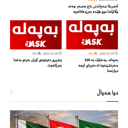
ئەمریکا سەپاندنی باج بەسەر چەند
وڵاتێکدا دوو هێندە بەرزدەکاتەوە
353
2024-12-06
703
2024-07-05
بەپەلە..یەختێک بە 110
وەزیرى دەرەوەى ئێران بەرەو بەغدا
سەرنشینەوە لە دەریای ئیجە
بەرێکەوت
دیارنەما
دوا هـه‌واڵ