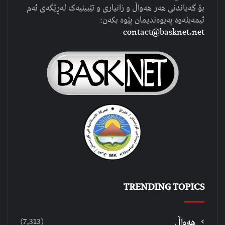
بۆ گەیاندنی هەر هەواڵ و زانیاری و تێبینیەک لەڕێگەی ئەم
ئیمەیلەوە پەیوەندیمان پێوە بکەن:
contact@basknet.net
TRENDING TOPICS
(7,313)
هەواڵ