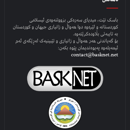
باسک نێت، میدیای سەرەکی بزووتنەوەی ئیسلامی
کوردستانە و لێرەوە دوا هەواڵ و زانیاری جیهان و کوردستان
بە تایبەتی بڵاودەکرێتەوە.
بۆ گەیاندنی هەر هەواڵ و زانیاری و تێبینیەک لەڕێگەی ئەم
ئیمەیلەوە پەیوەندیمان پێوە بکەن:
contact@basknet.net