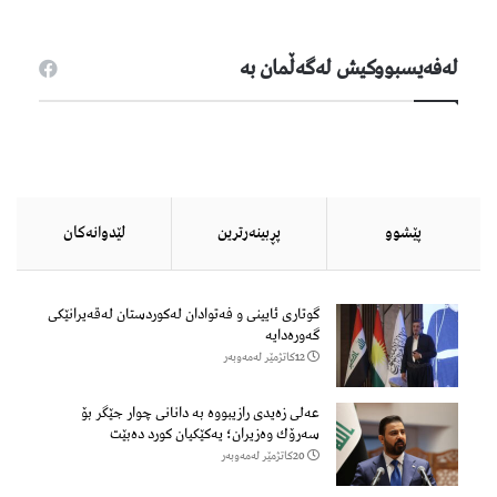
لەفەیسبووكیش لەگەڵمان بە
پێشوو
پڕبینەرترین
لێدوانەكان
گوتاری ئایینی و فەتوادان لەکوردستان لەقەیرانێکی
گەورەدایە
12كاتژمێر لەمەوبەر
عەلی زەیدی رازیبووە بە دانانی چوار جێگر بۆ
سەرۆك وەزیران؛ یەكێكیان كورد دەبێت
20كاتژمێر لەمەوبەر