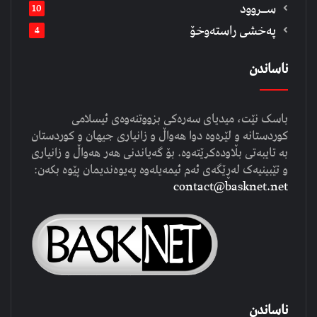
ســروود
10
په‌خشی راسته‌وخۆ
4
ناساندن
باسک نێت، میدیای سەرەکی بزووتنەوەی ئیسلامی
کوردستانە و لێرەوە دوا هەواڵ و زانیاری جیهان و کوردستان
بە تایبەتی بڵاودەکرێتەوە. بۆ گەیاندنی هەر هەواڵ و زانیاری
و تێبینیەک لەڕێگەی ئەم ئیمەیلەوە پەیوەندیمان پێوە بکەن:
contact@basknet.net
ناساندن