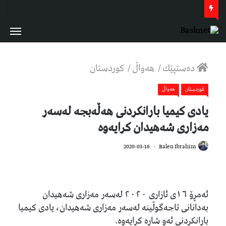
دەستپێك
/
هەواڵ
/
كوردستان
كوردستان
هەواڵ
یادی کیمیا بارانکردنی هەڵەبجە لەسەر
مەزاری شەهیدان کرایەوە
1,047
2020-03-16
Balen Ibrahim
ئەمڕۆ ١٦ی ئازاری ٢٠٢٠ لەسەر مەزاری شەهیدان
بەدانانی تاجەگوڵینە لەسەر مەزاری شەهیدان، یادی کیمیا
بارانکردنی ئەو شارە کرایەوە.