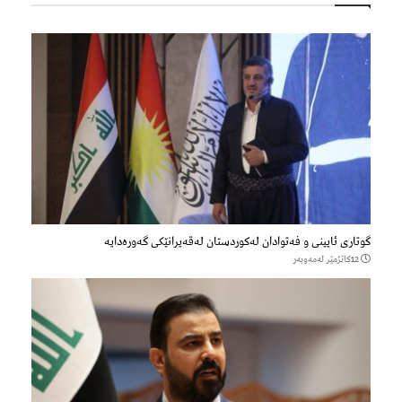
گوتاری ئایینی و فەتوادان لەکوردستان لەقەیرانێکی گەورەدایە
12كاتژمێر لەمەوبەر