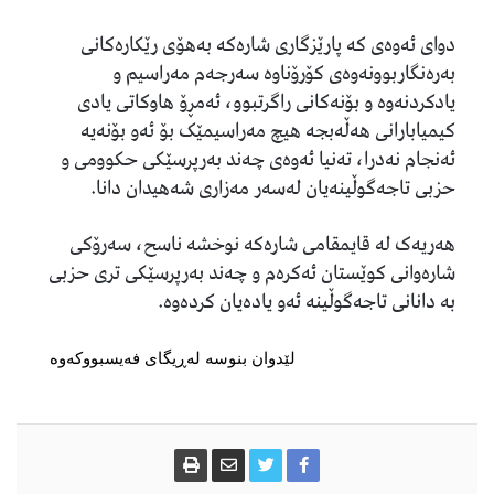
دوای ئەوەی کە پارێزگاری شارەکە بەهۆی رێکارەکانی
بەرەنگاربوونەوەی کۆرۆناوە سەرجەم مەراسیم و
یادکردنەوە و بۆنەکانی راگرتبوو، ئەمڕۆ هاوکاتی یادی
کیمیابارانی هەڵەبجە هیچ مەراسیمێک بۆ ئەو بۆنەیە
ئەنجام نەدرا، تەنیا ئەوەی چەند بەرپرسێکی حکوومی و
حزبی تاجەگوڵینەیان لەسەر مەزاری شەهیدان دانا.
هەریەک لە قایمقامی شارەکە نوخشە ناسح، سەرۆکی
شارەوانی کوێستان ئەکرەم و چەند بەرپرسێکی تری حزبی
بە دانانی تاجەگوڵینە ئەو یادەیان کردەوە.
لێدوان بنوسە لەڕیگای فەیسبووکەوە