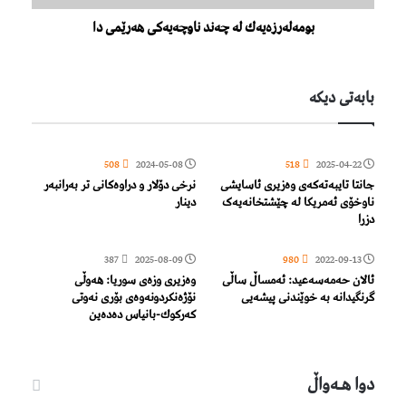
بومه‌له‌رزه‌یه‌ك له‌ چه‌ند ناوچه‌یه‌كی هه‌رێمی دا
بابەتی دیكە
508
2024-05-08
518
2025-04-22
جانتا تایبەتەکەی وەزیری ئاسایشی
نرخی دۆلار و دراوەکانی تر بەرانبەر
ناوخۆی ئەمریکا لە چێشتخانەیەک
دینار
دزرا
387
2025-08-09
980
2022-09-13
ئالان حەمەسەعید: ئەمساڵ ساڵی
وەزیری وزەی سوریا: هەوڵی
گرنگیدانە بە خوێندنی پیشەیی
نۆژەنكردونەوەی بۆری نەوتی
كەركوك-بانیاس دەدەين
دوا هـه‌واڵ