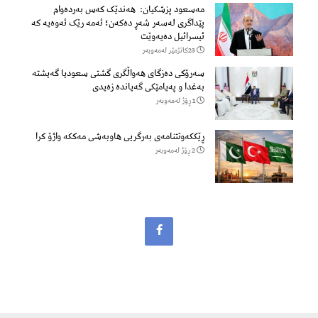
مەسعود پزشكیان: هەندێک کەس بەردەوام
پێداگری لەسەر شەڕ دەكەن؛ ئەمە رێک ئەوەیە کە
ئیسرائیل دەیەوێت
23كاتژمێر لەمەوبەر
سەرۆكی دەزگای هەواڵگری گشتی سعودیا گەیشتە
بەغدا و پەیامێكی گەیاندە زەیدی
1 ڕۆژ لەمەوبەر
ڕێککەوتتنامەی بەرگریی هاوبەشی مەککە واژۆ کرا
2 ڕۆژ لەمەوبەر