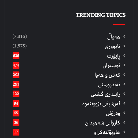
TRENDING TOPICS
(7,316)
هەواڵ
(1,575)
ئابووری
ڕاپۆرت
636
نوسەران
474
كەش و هەوا
293
تەندروستی
293
رابــه‌ری گشتی
122
ئەرشیفى بزووتنەوە
94
وەرزش
55
كاروانی شەهیدان
36
هاوپۆلنەكراو
17