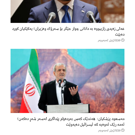
عەلی زەیدی رازیبووە بە دانانی چوار جێگر بۆ سەرۆك وەزیران؛ یەكێكیان كورد
دەبێت
20كاتژمێر لەمەوبەر
مەسعود پزشكیان: هەندێک کەس بەردەوام پێداگری لەسەر شەڕ دەكەن؛
ئەمە رێک ئەوەیە کە ئیسرائیل دەیەوێت
23كاتژمێر لەمەوبەر