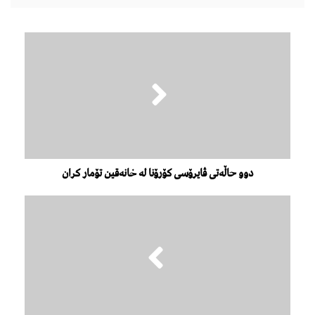
دوو حاڵەتی ڤایرۆسی کۆرۆنا لە خانەقین تۆمار کران