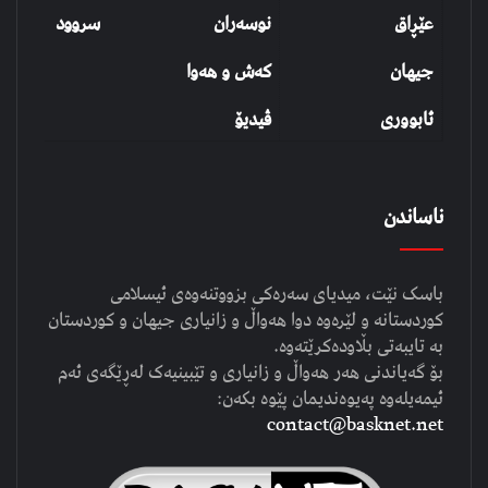
عێڕاق
نوسەران
سروود
جیهان
کەش و هەوا
ئابووری
ڤیدیۆ
ناساندن
باسک نێت، میدیای سەرەکی بزووتنەوەی ئیسلامی
کوردستانە و لێرەوە دوا هەواڵ و زانیاری جیهان و کوردستان
بە تایبەتی بڵاودەکرێتەوە.
بۆ گەیاندنی هەر هەواڵ و زانیاری و تێبینیەک لەڕێگەی ئەم
ئیمەیلەوە پەیوەندیمان پێوە بکەن:
contact@basknet.net