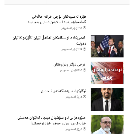
هێزه‌ ئه‌منییه‌كان بۆچی خرانە حاڵه‌تی
ئاماده‌باشییه‌وه‌ لە لایەن عەلی زیدییەوە
2كاتژمێر لەمەوبەر
ئەمریکا: دانوستانەکان لەگەڵ ئێران ئاڵۆزەو کاتیان
دەوێت
9كاتژمێر لەمەوبەر
نرخی دۆلار ودراوەکان
10كاتژمێر لەمەوبەر
نیگارکێشە بێدەنگەکەی ناخمان
1 ڕۆژ لەمەوبەر
جنێودەرانی ناو سۆشیال میدیا، لەنێوان هەستی
خۆبەکەم زانین و حەزی خۆدەرخستندا
1 ڕۆژ لەمەوبەر