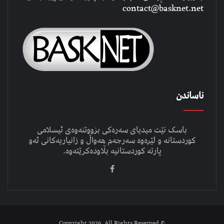
contact@basknet.net
ناساندن
باسک نێت میدیای سەرەکی بزووتنەوەی ئیسلامی
کوردستانە و لێرەوە سەرجەم هەواڵ و زانیاریەکانی ئەو
پارتە کوردستانیە بڵاودەکرێتەوە.
© Copyright 2026, All Rights Reserved