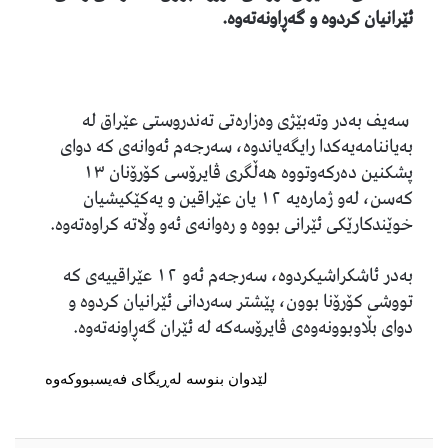
ئێرانیان کردوە و گەڕاونەتەوە.
سەیف بەدر وتەبێژى وەزارەتى تەندروستى عێراق لە
بەیاننامەیەکدا رایگەیاندوە، سەرجەم ئەوانەى کە دواى
پشکنین دەرکەوتووە هەڵگرى ڤایرۆسى کۆرۆنان ١٣
کەسن، لەو ژمارەیە ١٢ یان عێراقین و یەکێکیشیان
خوێندکارێکى ئێرانى بووە و رەوانەى ئەو وڵاتە کراوەتەوە.
بەدر ئاشکراشیکردوە، سەرجەم ئەو ١٢ عێراقییەى کە
تووشى کۆرۆنا بوون، پێشتر سەردانى ئێرانیان کردوە و
دواى بڵاوبوونەوەى ڤایرۆسەکە لە ئێران گەڕاونەتەوە.
لێدوان بنوسە لەڕیگای فەیسبووکەوە