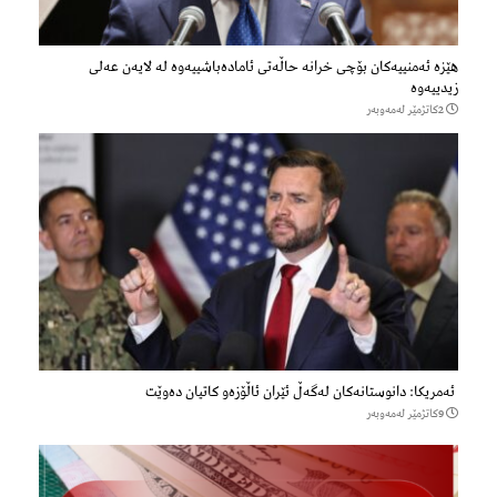
هێزه‌ ئه‌منییه‌كان بۆچی خرانە حاڵه‌تی ئاماده‌باشییه‌وه‌ لە لایەن عەلی
زیدییەوە
2كاتژمێر لەمەوبەر
ئەمریکا: دانوستانەکان لەگەڵ ئێران ئاڵۆزەو کاتیان دەوێت
9كاتژمێر لەمەوبەر