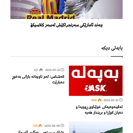
چەند ئامارێكی سەرنجراكێش لەسەر كلاسیكۆ
بابەتی دیكە
427
2024-03-23
کەشناس: لەم ناوچانە بارانی بەخوڕ
دەبارێت
896
2024-03-31
تەقینەوەیەكی خوێناوی ڕوویدا و
دەیان كوژرا و بریندار هەیە
702
2024-08-06
عێراق سیستەمی بەرگری ئاسمانی