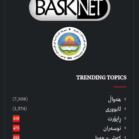
TRENDING TOPICS
(7,308)
هەواڵ
(1,574)
ئابووری
ڕاپۆرت
635
نوسەران
473
كەش و هەوا
293