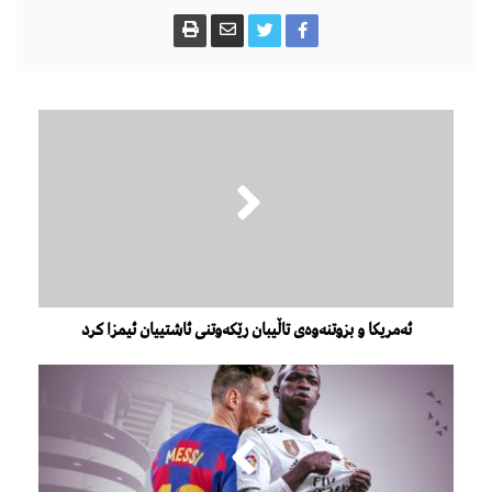
ئەمریکا و بزوتنەوەى تاڵیبان رێکەوتنى ئاشتییان ئیمزا کرد