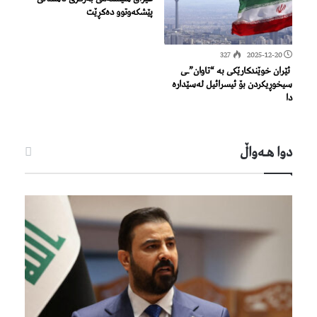
پێشكەوتوو دەکڕێت
327
2025-12-20
ئێران خوێندکارێکی بە “تاوان”ـی
سیخوڕیکردن بۆ ئیسرائیل لەسێدارە
دا
دوا هـه‌واڵ