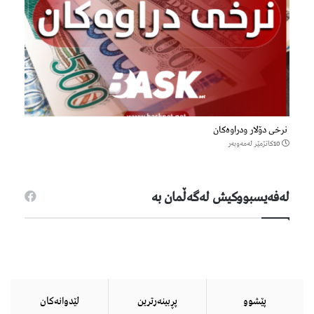
نرخی دۆلار ودراوەکان
10كاتژمێر لەمەوبەر
لەفەیسبووكیش لەگەڵمان بە
پێشوو
پڕبینەرترین
لێدوانەكان