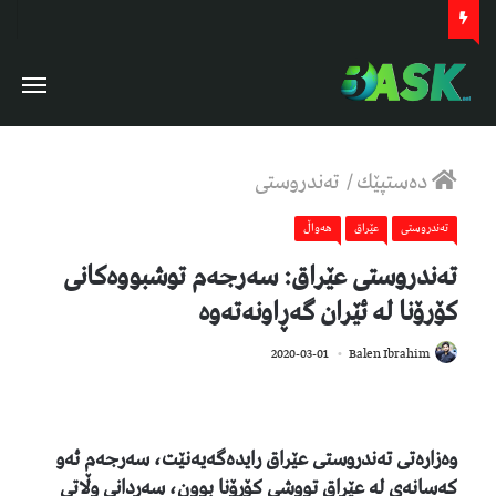
دەستپێك
/
تەندروستی
تەندروستی
عێراق
هەواڵ
تەندروستى عێراق: سەرجەم توشبووەکانى
کۆرۆنا لە ئێران گەڕاونەتەوە
932
2020-03-01
Balen Ibrahim
وەزارەتى تەندروستى عێراق رایدەگەیەنێت، سەرجەم ئەو
کەسانەى لە عێراق تووشى کۆرۆنا بوون، سەردانى وڵاتى