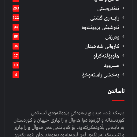
تەندروستی
293
رابــه‌ری گشتی
122
ئەرشیفى بزووتنەوە
94
وەرزش
55
كاروانی شەهیدان
36
هاوپۆلنەكراو
17
ســروود
10
په‌خشی راسته‌وخۆ
4
ناساندن
باسک نێت، میدیای سەرەکی بزووتنەوەی ئیسلامی
کوردستانە و لێرەوە دوا هەواڵ و زانیاری جیهان و کوردستان
بە تایبەتی بڵاودەکرێتەوە. بۆ گەیاندنی هەر هەواڵ و زانیاری
و تێبینیەک لەڕێگەی ئەم ئیمەیلەوە پەیوەندیمان پێوە بکەن: