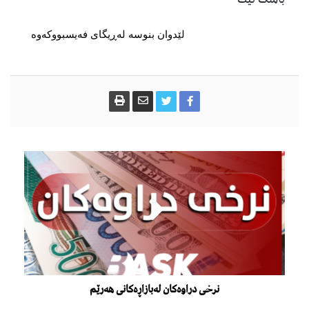
لێدوان بنوسە لەڕیگای فەیسبووکەوە
نرخی دراوەکان لەبازاڕەکانی هەرێم