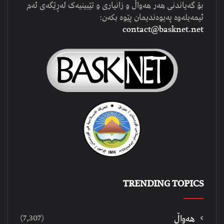
بۆ گەیاندنی هەر هەواڵ و زانیاری و تێبینیەک لەڕێگەی ئەم
ئیمەیلەوە پەیوەندیمان پێوە بکەن:
contact@basknet.net
TRENDING TOPICS
(7,307)
هەواڵ