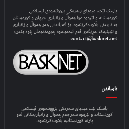
باسک نێت، میدیای سەرەکی بزووتنەوەی ئیسلامی
کوردستانە و لێرەوە دوا هەواڵ و زانیاری جیهان و کوردستان
بە تایبەتی بڵاودەکرێتەوە. بۆ گەیاندنی هەر هەواڵ و زانیاری
و تێبینیەک لەڕێگەی ئەم ئیمەیلەوە پەیوەندیمان پێوە بکەن:
contact@basknet.net
ناساندن
باسک نێت میدیای سەرەکی بزووتنەوەی ئیسلامی
کوردستانە و لێرەوە سەرجەم هەواڵ و زانیاریەکانی ئەو
پارتە کوردستانیە بڵاودەکرێتەوە.