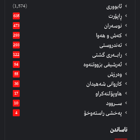
(1,574)
ئابووری
ڕاپۆرت
635
نوسەران
473
كەش و هەوا
293
تەندروستی
293
رابــه‌ری گشتی
122
ئەرشیفى بزووتنەوە
94
وەرزش
55
كاروانی شەهیدان
36
هاوپۆلنەكراو
17
ســروود
10
په‌خشی راسته‌وخۆ
4
ناساندن