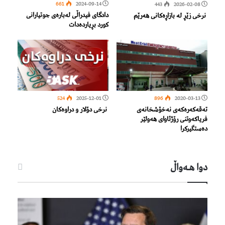
661
2024-09-14
443
2026-02-08
دادگای فیدراڵی لەبارەی جوتیارانی
نرخی زێڕ لە بازاڕەکانی هەرێم
کورد بڕیاردەدات
524
2025-12-01
896
2020-03-13
ته‌قه‌كه‌ره‌كه‌ی نه‌خۆشخانه‌ی
نرخی دۆلار و دراوەکان
فریاكه‌وتنی رۆژئاوای هه‌ولێر
ده‌ستگیركرا
دوا هـه‌واڵ