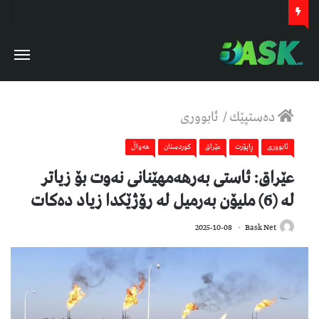
دەستپێك
/
ئابووری
ئابووری
ڕاپۆرت
عێراق
كوردستان
هەواڵ
عێراق: ئاستی بەرهەمهێنانی نەوت بۆ زیاتر
لە (6) ملیۆن بەرمیل لە رۆژێكدا زیاد دەكات
352
2025-10-08
Bask Net