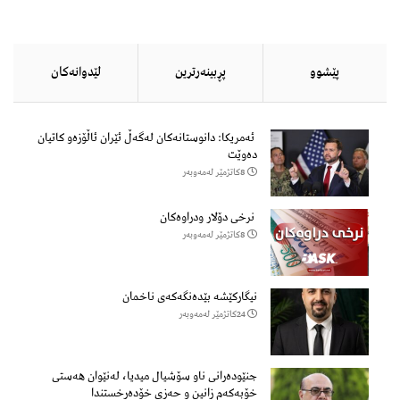
پێشوو
پڕبینەرترین
لێدوانەكان
ئەمریکا: دانوستانەکان لەگەڵ ئێران ئاڵۆزەو کاتیان
دەوێت
8كاتژمێر لەمەوبەر
نرخی دۆلار ودراوەکان
8كاتژمێر لەمەوبەر
نیگارکێشە بێدەنگەکەی ناخمان
24كاتژمێر لەمەوبەر
جنێودەرانی ناو سۆشیال میدیا، لەنێوان هەستی
خۆبەکەم زانین و حەزی خۆدەرخستندا