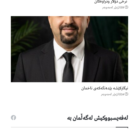
نرخی دۆلار ودراوەکان
8كاتژمێر لەمەوبەر
نیگارکێشە بێدەنگەکەی ناخمان
24كاتژمێر لەمەوبەر
لەفەیسبووكیش لەگەڵمان بە