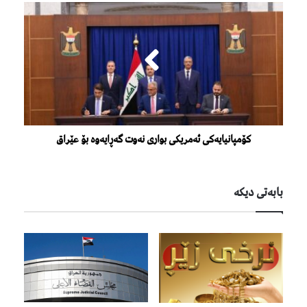
کۆمپانیایەکی ئەمریکی بواری نەوت گەڕایەوە بۆ عێراق
بابەتی دیكە