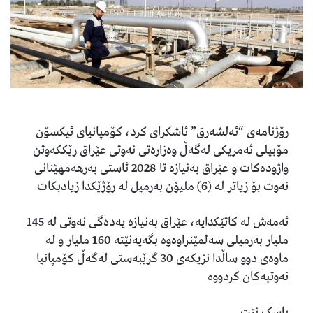
رۆژنامەی “ئەلشەرق” ئاشکرای کرد، كۆمپانیای ئیكسۆن
مۆبیلی ئەمریكی لەگەڵ وەزارەتی نەوتی عێراق رێككەوتن
واژودەكات و عێراق بەنیازە تا 2028 ئاستی بەرهەمهێنانی
نەوت بۆ زیاتر لە (6) ملیۆن بەرمیل لە رۆژێكدا زیادبكات
ئەمەش لە کاتێکدایە، عێراق بەنيازە یەدەگی نەوتی لە 145
ملیار بەرمیلی سەلمێنراوەوە بگەیەنێتە 160 ملیار و لە
ماوەی دوو ساڵدا نزیکەی 30 گرێبەستی لەگەڵ کۆمپانیا
نەوتیەكان كردووە
باسک نێت