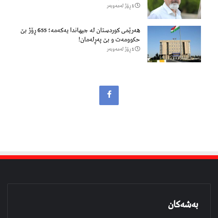
1 ڕۆژ لەمەوبەر
هەرێمی کوردستان لە جیهاندا یەکەمە؛ 655 ڕۆژ بێ
حکوومەت و بێ پەڕلەمان!
1 ڕۆژ لەمەوبەر
بەشەکان