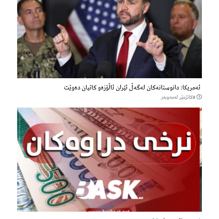
ئەمریکا: دانوستانەکان لەگەڵ ئێران ئاڵۆزەو کاتیان دەوێت
8كاتژمێر لەمەوبەر