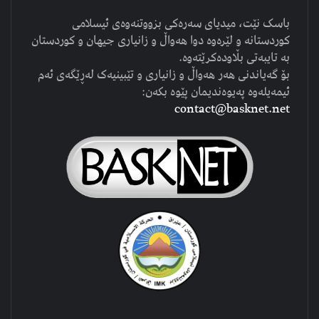
باسک نێت، میدیای سەرەکی بزووتنەوەی ئیسلامی
کوردستانە و لێرەوە دوا هەواڵ و زانیاری جیهان و کوردستان
بە تایبەتی بڵاودەکرێتەوە.
بۆ گەیاندنی هەر هەواڵ و زانیاری و تێبینیەک لەڕێگەی ئەم
ئیمەیلەوە پەیوەندیمان پێوە بکەن:
contact@basknet.net