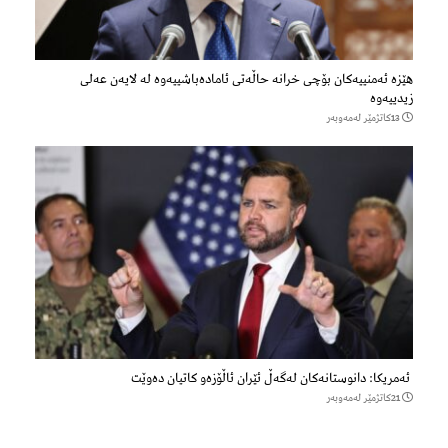
هێزه‌ ئه‌منییه‌كان بۆچی خرانە حاڵه‌تی ئاماده‌باشییه‌وه‌ لە لایەن عەلی
زیدییەوە
13كاتژمێر لەمەوبەر
ئەمریکا: دانوستانەکان لەگەڵ ئێران ئاڵۆزەو کاتیان دەوێت
21كاتژمێر لەمەوبەر