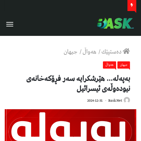
دەستپێك
/
هەواڵ
/
جیهان
جیهان
هەواڵ
بەپەلە… هێرشکرایە سەر فڕۆکەخانەی
نیودەوڵەی ئیسرائیل
360
2024-12-31
Bask Net