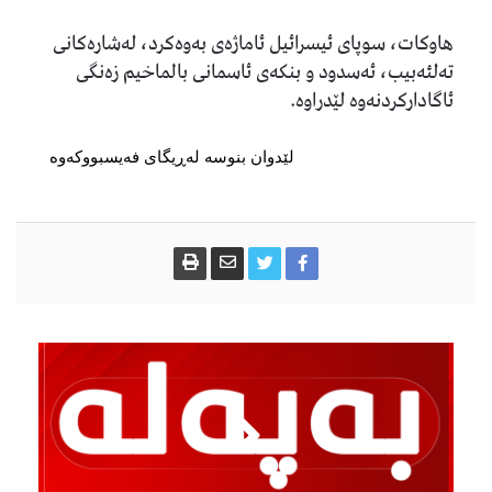
هاوکات، سوپای ئیسرائیل ئاماژەی بەوەکرد، لەشارەکانی
تەلئەبیب، ئەسدود و بنکەی ئاسمانی بالماخیم زەنگی
ئاگادارکردنەوە لێدراوە.
لێدوان بنوسە لەڕیگای فەیسبووکەوە