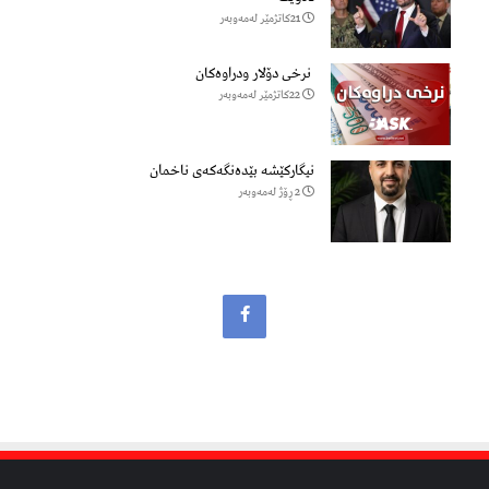
21كاتژمێر لەمەوبەر
نرخی دۆلار ودراوەکان
22كاتژمێر لەمەوبەر
نیگارکێشە بێدەنگەکەی ناخمان
2 ڕۆژ لەمەوبەر