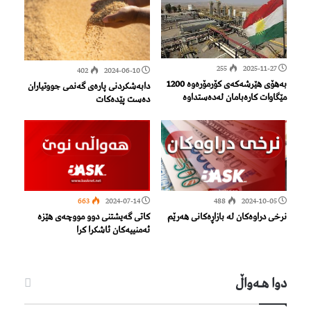
255
2025-11-27
402
2024-06-10
بەهۆی هێرشەكەی كۆرمۆرەوە 1200
دابەشکردنی پارەی گەنمی جووتیاران
مێگاوات كارەبامان لەدەستداوە
دەست پێدەکات
663
2024-07-14
488
2024-10-05
نرخی دراوەکان لە بازاڕەکانی هەرێم
کاتی گەیشتنی دوو مووچەی هێزە
ئەمنییەکان ئاشکرا كرا
دوا هـه‌واڵ