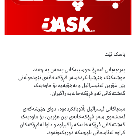
باسک نێت
بەرەبەیانی ئەمڕۆ حوسییەکانی یەمەن بە چەند
موشەکێک هێرشیانکردەسەر فڕۆکەخانەی نێودەوڵەتی
بێن غۆرین لەئیسرائیل و بەهۆیەوە بۆ ماوەیەک
گەشتەکانی ئەو فڕۆکەخانەیە راگیران.
میدیاکانی ئیسرائیل بڵاویانکردەوە، دوای هێرشەکەی
ئەمشەوی سەر فڕۆکەخانەی بین غۆرین، بۆ ماوەیەک
گەشتەکانی فڕۆکەخانەکە ڕاگیراوە و داوا لەفڕۆکەکان
کراوە لەئاسمانی ناوچەکە دوربکەونەوە.