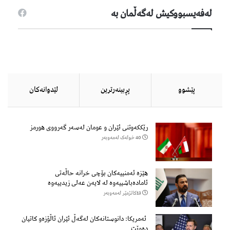
لەفەیسبووكیش لەگەڵمان بە
پێشوو
پڕبینەرترین
لێدوانەكان
رێککەوتنی ئێران و عومان لەسەر گەرووی هورمز
40 خولەک لەمەوبەر
هێزه‌ ئه‌منییه‌كان بۆچی خرانە حاڵه‌تی
ئاماده‌باشییه‌وه‌ لە لایەن عەلی زیدییەوە
13كاتژمێر لەمەوبەر
ئەمریکا: دانوستانەکان لەگەڵ ئێران ئاڵۆزەو کاتیان
دەوێت