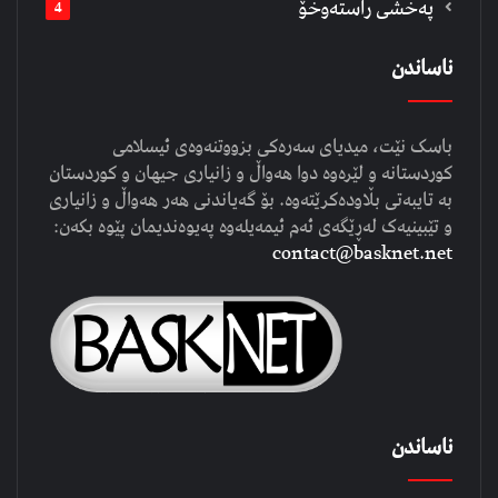
په‌خشی راسته‌وخۆ
4
ناساندن
باسک نێت، میدیای سەرەکی بزووتنەوەی ئیسلامی
کوردستانە و لێرەوە دوا هەواڵ و زانیاری جیهان و کوردستان
بە تایبەتی بڵاودەکرێتەوە. بۆ گەیاندنی هەر هەواڵ و زانیاری
و تێبینیەک لەڕێگەی ئەم ئیمەیلەوە پەیوەندیمان پێوە بکەن:
contact@basknet.net
ناساندن