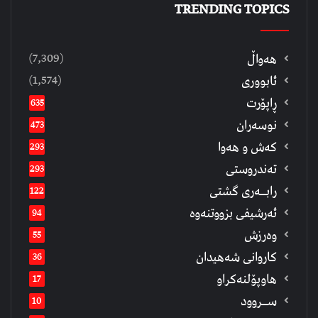
TRENDING TOPICS
(7,309)
هەواڵ
(1,574)
ئابووری
ڕاپۆرت
635
نوسەران
473
كەش و هەوا
293
تەندروستی
293
رابــه‌ری گشتی
122
ئەرشیفى بزووتنەوە
94
وەرزش
55
كاروانی شەهیدان
36
هاوپۆلنەكراو
17
ســروود
10