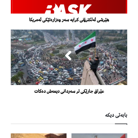
هێرشی ئەلکترۆنی کرایە سەر وەزارەتێکی ئەمریکا
عێراق جارێکی تر سەردانی دیمەش دەکات
بابەتی دیكە