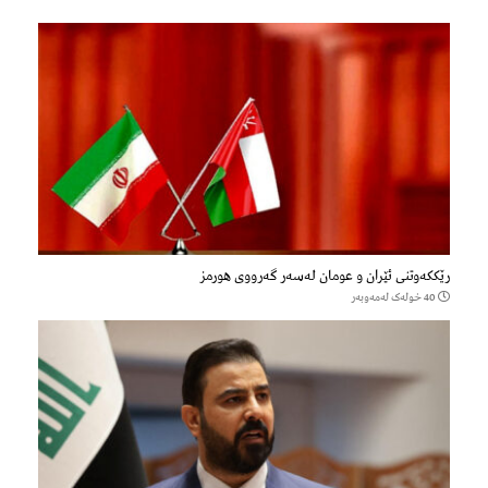
رێککەوتنی ئێران و عومان لەسەر گەرووی هورمز
40 خولەک لەمەوبەر