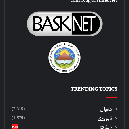
contact@basknet.net
TRENDING TOPICS
(7,315)
هەواڵ
(1,575)
ئابووری
ڕاپۆرت
636