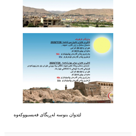
لێدوان بنوسە لەڕیگای فەیسبووکەوە