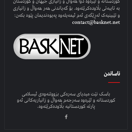
کوردستانە و لێرەوە دوا هەواڵ و زانیاری جیهان و کوردستان
بە تایبەتی بڵاودەکرێتەوە. بۆ گەیاندنی هەر هەواڵ و زانیاری
و تێبینیەک لەڕێگەی ئەم ئیمەیلەوە پەیوەندیمان پێوە بکەن:
contact@basknet.net
ناساندن
باسک نێت میدیای سەرەکی بزووتنەوەی ئیسلامی
کوردستانە و لێرەوە سەرجەم هەواڵ و زانیاریەکانی ئەو
پارتە کوردستانیە بڵاودەکرێتەوە.