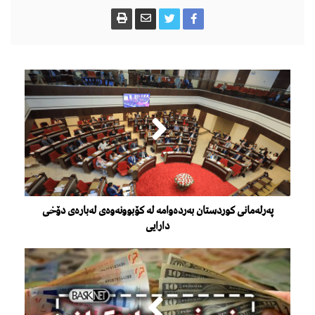
پەرلەمانی كوردستان به‌رده‌وامه‌ له‌ كۆبوونەوەی لەبارەی دۆخی
دارایی