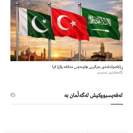
ڕێککەوتتنامەی بەرگریی هاوبەشی مەککە واژۆ کرا
21كاتژمێر لەمەوبەر
لەفەیسبووكیش لەگەڵمان بە