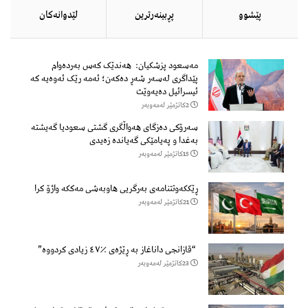
پێشوو
پڕبینەرترین
لێدوانەكان
مەسعود پزشكیان: هەندێک کەس بەردەوام
پێداگری لەسەر شەڕ دەكەن؛ ئەمە رێک ئەوەیە کە
ئیسرائیل دەیەوێت
2كاتژمێر لەمەوبەر
سەرۆكی دەزگای هەواڵگری گشتی سعودیا گەیشتە
بەغدا و پەیامێكی گەیاندە زەیدی
15كاتژمێر لەمەوبەر
ڕێککەوتتنامەی بەرگریی هاوبەشی مەککە واژۆ کرا
21كاتژمێر لەمەوبەر
“قازانجی داناغاز بە ڕێژەی ٪٤٧ زیادی کردووە”
23كاتژمێر لەمەوبەر