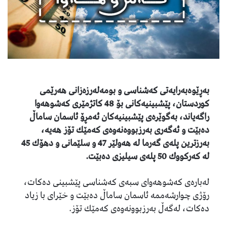
بەڕێوەبەرایەتی كەشناسی و بومەلەرزەزانی ھەرێمی
كوردستان، پێشبینیەكانی بۆ 48 كاتژمێری كەشوھەوا
راگەیاند، بەگوێرەی پێشبینیەكان ئەمڕۆ ئاسمان ساماڵ
دەبێت و ئەگەری بەرزبووەنەوەی كەمێك تۆز ھەیە،
بەرزترین پلەی گەرما لە ھەولێر 47 و سلێمانی و دھۆك 45
لە كەركووك 50 پلەی سیلیزی دەبێت.
لەبارەی كەشوھەوای سبەی كەشناسی پێشبینی دەكات،
رۆژی چوارشەممە ئاسمان ساماڵ دەبێت و خێرای با زیاد
دەكات، لەگەڵ بەرزبوونەوەی كەمێك تۆز.