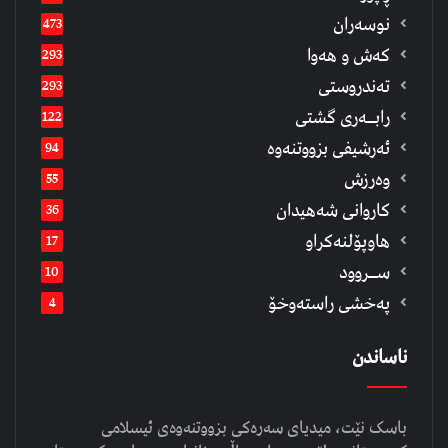
نوسەران
473
كەش و هەوا
293
تەندروستی
293
رابــه‌ری گشتی
122
ئەرشیفى بزووتنەوە
94
وەرزش
55
كاروانی شەهیدان
36
هاوپۆلنەكراو
17
ســروود
10
په‌خشی راسته‌وخۆ
4
ناساندن
باسک نێت، میدیای سەرەکی بزووتنەوەی ئیسلامی