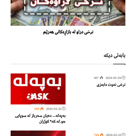
نرخی دراو لە بازاڕەکانی هەرێم
بابەتی دیكە
407
2024-05-04
نرخی نەوت دابەزی
564
2024-04-22
بەپەلە… دەیان سەرباز لە سوپایی
جو.لە.کە* کوژران
704
2024-02-22