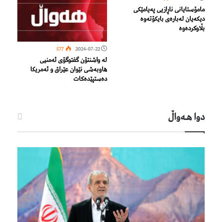
مامۆستایانی ناڕازیی پەیامێکی
دیکەیان لەبارەی بایکۆتەوە
بڵاوکردەوە
577
2024-07-22
لە واشنتۆن گفتوگۆی ئەمنیی
هاوبەشی نێوان عێراق و ئەمریكا
دەستپێدەكات
دوا هـه‌واڵ