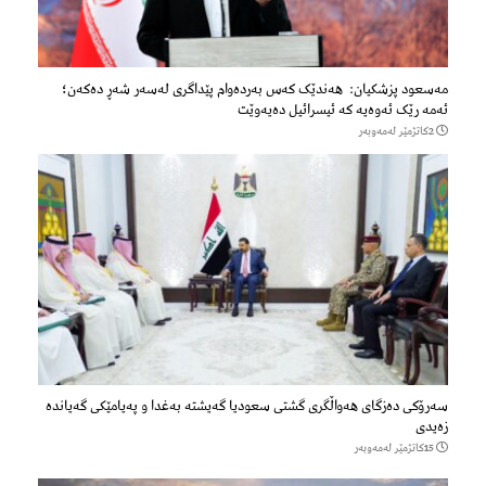
مەسعود پزشكیان: هەندێک کەس بەردەوام پێداگری لەسەر شەڕ دەكەن؛
ئەمە رێک ئەوەیە کە ئیسرائیل دەیەوێت
2كاتژمێر لەمەوبەر
سەرۆكی دەزگای هەواڵگری گشتی سعودیا گەیشتە بەغدا و پەیامێكی گەیاندە
زەیدی
15كاتژمێر لەمەوبەر