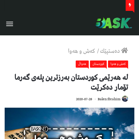
دەستپێك
/
كەش و هەوا
كەش و هەوا
كوردستان
هەواڵ
لە ھەرێمی كوردستان بەرزترین پلەی گەرما
تۆمار دەكرێت
894
2020-07-28
Balen Ibrahim