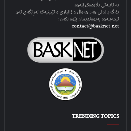
بە تایبەتی بڵاودەکرێتەوە.
بۆ گەیاندنی هەر هەواڵ و زانیاری و تێبینیەک لەڕێگەی ئەم
ئیمەیلەوە پەیوەندیمان پێوە بکەن:
contact@basknet.net
TRENDING TOPICS