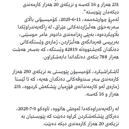
231 هەزار و 16 کەسە و نزیکەی 20 هەزار کارمەندی
دیکەمان پێویستە”.
ئەمڕۆ چوارشەممە، 11-6-2025، کۆمیسیۆنی باڵای
سەربەخۆی هەڵبژاردنەکانی عێراق، لە ڕاگەیەندراوێکدا
بڵاویکردەوە، بەپێی ڕەزامەندی دادوەر عامر حوسێنی،
بەرپرسی فەرمانگەی هەڵبژاردن، ژمارەی وێستگەکانی
دەنگدان گەیشتووەتە 42819 وێستگە، کە بەسەر هەشت
هەزار 788 بنکەی دەنگداندا دابەشکراون.
ئاشکراشیکرد، کۆمیسیۆن پێویستی بە نزیکەی 250 هەزار
کارمەندی سەر سندوقەکانی دەنگدان هەیە، کە تا ئێستا
ژمارەی ئەو کارمەندانەی فۆڕمیان پێشکەش کردووە، 231
هەزار و 16 کەسە.
لە راگەیەندراوەکەدا ئەوەش هاتووە، تاوەکو 9-7-2025،
دەرگای پێشکەشکردن کراوە دەبێت کە پێویستیان بە
نزیکەی 20 هەزار کارمەندی دیکە دەبێت.