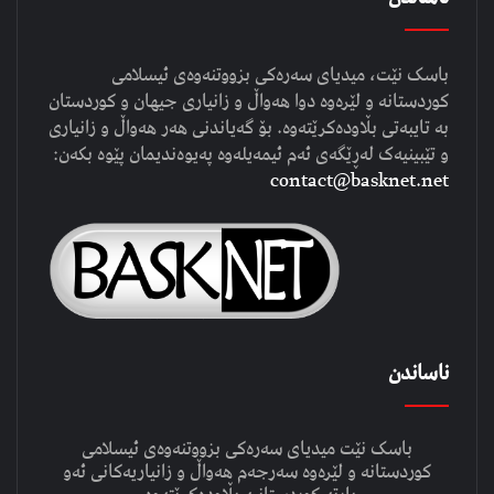
باسک نێت، میدیای سەرەکی بزووتنەوەی ئیسلامی
کوردستانە و لێرەوە دوا هەواڵ و زانیاری جیهان و کوردستان
بە تایبەتی بڵاودەکرێتەوە. بۆ گەیاندنی هەر هەواڵ و زانیاری
و تێبینیەک لەڕێگەی ئەم ئیمەیلەوە پەیوەندیمان پێوە بکەن:
contact@basknet.net
ناساندن
باسک نێت میدیای سەرەکی بزووتنەوەی ئیسلامی
کوردستانە و لێرەوە سەرجەم هەواڵ و زانیاریەکانی ئەو