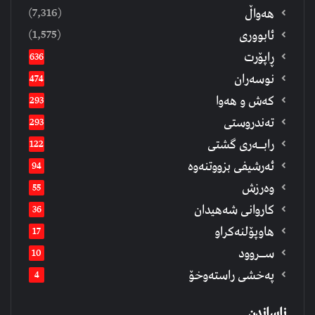
(7,316)
هەواڵ
(1,575)
ئابووری
ڕاپۆرت
636
نوسەران
474
كەش و هەوا
293
تەندروستی
293
رابــه‌ری گشتی
122
ئەرشیفى بزووتنەوە
94
وەرزش
55
كاروانی شەهیدان
36
هاوپۆلنەكراو
17
ســروود
10
په‌خشی راسته‌وخۆ
4
ناساندن