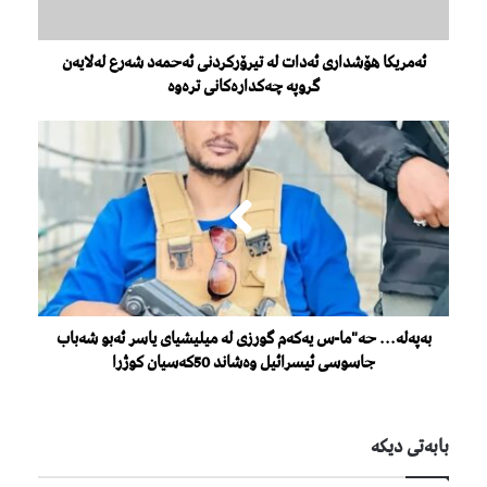
ئەمریکا هۆشداری ئەدات لە تیرۆرکردنی ئەحمەد شەرع لەلایەن
گروپە چەکدارەکانی ترەوە
بەپەلە... حە"ما-س یەکەم گورزی لە میلیشیای یاسر ئەبو شەباب
جاسوسی ئیسرائیل وەشاند 50کەسیان کوژرا
بابەتی دیكە