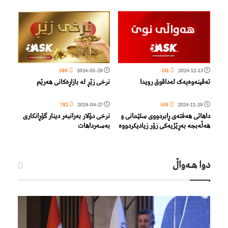
589
2024-05-29
531
2024-12-13
تەقینەوەیەک لەداقوق رویدا
نرخی زێڕ لە بازاڕەکانی هەرێم
782
2024-04-27
559
2024-11-29
داهاتی هەفتەی ڕابردووی سلێمانی و
نرخی دۆلار بەرانبەر دینار گۆڕانکاری
هەڵەبجە بەڕێژیەكی زۆر زیادیكردووە
بەسەرداهات
دوا هـه‌واڵ