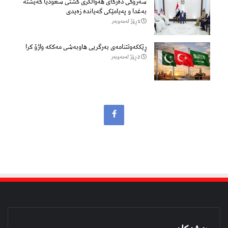
سەرۆكی دەزگای هەواڵگری گشتی سعودیا گەیشتە
بەغدا و پەیامێكی گەیاندە زەیدی
1 ڕۆژ لەمەوبەر
ڕێککەوتتنامەی بەرگریی هاوبەشی مەککە واژۆ کرا
2 ڕۆژ لەمەوبەر