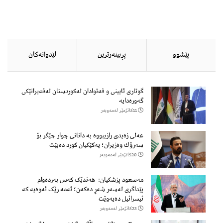
پێشوو
پڕبینەرترین
لێدوانەكان
گوتاری ئایینی و فەتوادان لەکوردستان لەقەیرانێکی
گەورەدایە
11كاتژمێر لەمەوبەر
عەلی زەیدی رازیبووە بە دانانی چوار جێگر بۆ
سەرۆك وەزیران؛ یەكێكیان كورد دەبێت
20كاتژمێر لەمەوبەر
مەسعود پزشكیان: هەندێک کەس بەردەوام
پێداگری لەسەر شەڕ دەكەن؛ ئەمە رێک ئەوەیە کە
ئیسرائیل دەیەوێت
23كاتژمێر لەمەوبەر