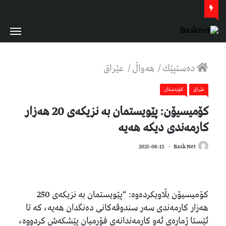
دەستپێك
/
هەواڵ
/
عێراق
عێراق
كوردستان
کۆمیسیۆن: پێویستمان بە نزیکەی 20 هەزار
کارمەندی دیکە هەیە
486
2025-06-11
Bask Net
کۆمیسیۆن بڵاویکردەوە: “پێویستمان بە نزیکەی 250
هەزار کارمەندی سەر سندوقەکانی دەنگدان هەیە، کە تا
ئێستا ژمارەی ئەو کارمەندانەی فۆڕمیان پێشکەش کردووە،