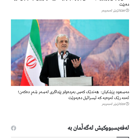
دەبێت
20كاتژمێر لەمەوبەر
مەسعود پزشكیان: هەندێک کەس بەردەوام پێداگری لەسەر شەڕ دەكەن؛
ئەمە رێک ئەوەیە کە ئیسرائیل دەیەوێت
23كاتژمێر لەمەوبەر
لەفەیسبووكیش لەگەڵمان بە