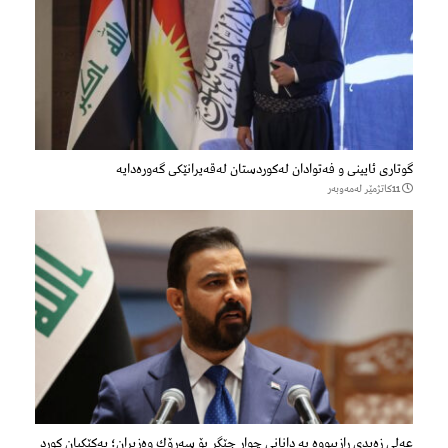
گوتاری ئایینی و فەتوادان لەکوردستان لەقەیرانێکی گەورەدایە
11كاتژمێر لەمەوبەر
عەلی زەیدی رازیبووە بە دانانی چوار جێگر بۆ سەرۆك وەزیران؛ یەكێكیان كورد