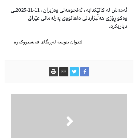
ئەمەش لە کاتێکدایە، ئەنجومەنی وەزیران، 11-11-2025ـی
وەکو ڕۆژی هەڵبژاردنی داهاتووی پەرلەمانی عێراق
دیاریکرد.
لێدوان بنوسە لەڕیگای فەیسبووکەوە