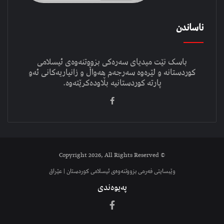
ناساندن
باسک نێت میدیای سەرەکی بزووتنەوەی ئیسلامی
کوردستانە و لێرەوە سەرجەم هەواڵ و زانیاریەکانی ئەو
پارتە کوردستانیە بڵاودەکرێتەوە.
© Copyright 2026, All Rights Reserved
وێبسایتی فەرمی بزووتنەوەی ئیسلامی کوردستان | عێراق
پەیوەندی