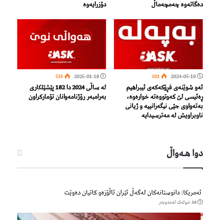
دەگاتەوە چەمچەماڵ
دۆزرایەوە
533
2025-01-18
501
2024-05-19
ئەو شوێنەی فڕۆكەكەی ئیبراهیم
لە ساڵی 2024 دا 182 پێشێلکاری
ڕەئیسی لێ كەوتووەتە خوارەوە،
بەرامبەر رۆژنامەوانان تۆمارکراون
بەتەواوی جێی نیگەرانییە و ژیانی
ناوبراویش لە مەترسیدایە
دوا هـه‌واڵ
ئەمریکا: دانوستانەکان لەگەڵ ئێران ئاڵۆزەو کاتیان دەوێت
39 خولەک لەمەوبەر