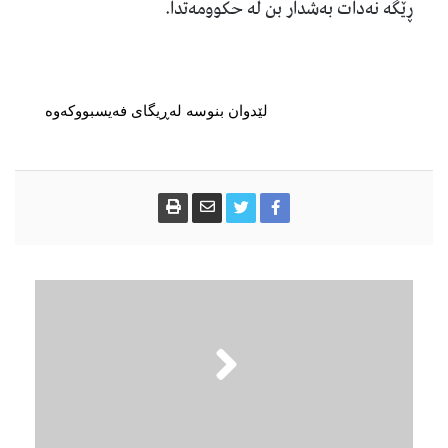
ڕێگە نەدات بەشدار بن لە حكوومەتدا.
لێدوان بنوسە لەڕیگای فەیسبووکەوە