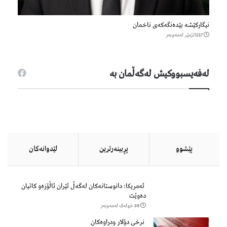
نیگارکێشە بێدەنگەکەی ناخمان
17كاتژمێر لەمەوبەر
لەفەیسبووكیش لەگەڵمان بە
پێشوو
پڕبینەرترین
لێدوانەكان
ئەمریکا: دانوستانەکان لەگەڵ ئێران ئاڵۆزەو کاتیان
دەوێت
39 خولەک لەمەوبەر
نرخی دۆلار ودراوەکان