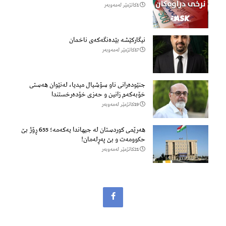
1كاتژمێر لەمەوبەر
نیگارکێشە بێدەنگەکەی ناخمان
17كاتژمێر لەمەوبەر
جنێودەرانی ناو سۆشیال میدیا، لەنێوان هەستی
خۆبەکەم زانین و حەزی خۆدەرخستندا
19كاتژمێر لەمەوبەر
هەرێمی کوردستان لە جیهاندا یەکەمە؛ 655 ڕۆژ بێ
حکوومەت و بێ پەڕلەمان!
21كاتژمێر لەمەوبەر