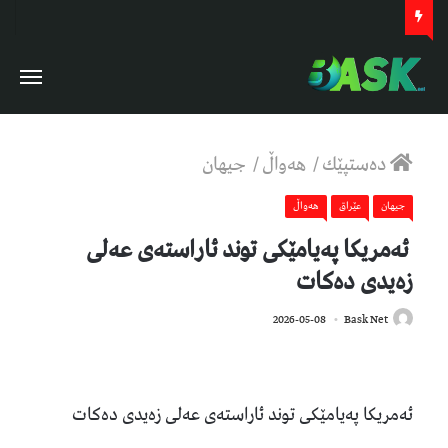
دەستپێك
/
هەواڵ
/
جیهان
جیهان
عێراق
هەواڵ
ئەمریکا پەیامێکی توند ئاراستەی عەلی
زەیدی دەکات
174
2026-05-08
Bask Net
ئەمریکا پەیامێکی توند ئاراستەی عەلی زەیدی دەکات