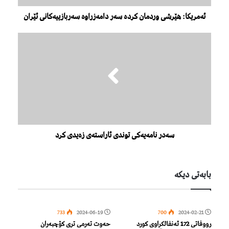
ئەمریکا: هێرشی وردمان کردە سەر دامەزراوە سەربازییەکانی ئێران
سەدر نامەیەكی توندی ئاراستەی زەیدی كرد
بابەتی دیكە
733
2024-06-19
700
2024-02-21
رووفاتی 172 ئەنفالكراوی كورد
حەوت تەرمی تری کۆچبەران