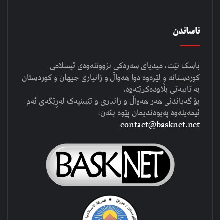
ناساندن
باسک نێت، میدیای سەرەکی بزووتنەوەی ئیسلامی
کوردستانە و لێرەوە دوا هەواڵ و زانیاری جیهان و کوردستان
بە تایبەتی بڵاودەکرێتەوە.
بۆ گەیاندنی هەر هەواڵ و زانیاری و تێبینیەک لەڕێگەی ئەم
ئیمەیلەوە پەیوەندیمان پێوە بکەن:
contact@basknet.net