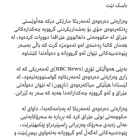
باسک نێت
وەزارەتی دەرەوەی ئەمەریکا جارێکی دیکە هەڵوێستی
ڕەتکەرەوەی خۆی بۆ بەشداریکردنی گرووپە چەکدارەکانی
عێراق لە حكوومەتی داهاتووی عێراقدا دووپات کردەوە، لە
هەمان کاتدا ڕەخنەی لەو تەمومژە گرت کە باڵی بەسەر
پێوەندییەکانی نێوان ئەو گرووپانە و دەوڵەتدا کێشاوە.
بەپێی هەواڵێکی تۆڕی (NBC News)ی ئەمەریکی کە لە
زاری وەزارەتی دەرەوەی ئەمەریکاوە گواستوویەتیەوە، لە
ئێستادا هێڵێکی جیاکەرەوەی (ناڕوون) لە نێوان دەوڵەتی
عێراق و ئەو گرووپە چەکدارانەدا هەیە کە سەر بە ئێرانن.
وەزارەتی دەرەوەی ئەمەریکا لە پەیامەکەیدا، داوای لە
حكوومەتی نوێی عێراق کرد کە بڕیارە بە سەرۆکایەتیی
عەلی زەیدی سەرۆک وەزیرانی ڕاسپێردراو پێکبهێنرێت،
پێوەندییەکانی لەگەڵ ئەو گرووپانە بەتەواوی بپچڕێنێت و