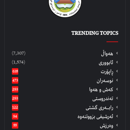
TRENDING TOPICS
(7,307)
هەواڵ
(1,574)
ئابووری
ڕاپۆرت
635
نوسەران
473
كەش و هەوا
293
تەندروستی
293
رابــه‌ری گشتی
122
ئەرشیفى بزووتنەوە
94
وەرزش
55