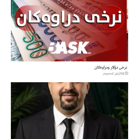
نرخی دۆلار ودراوەکان
1كاتژمێر لەمەوبەر