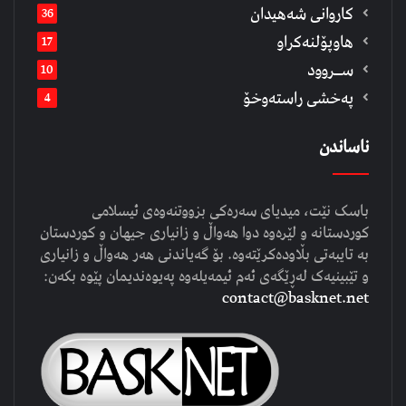
كاروانی شەهیدان
36
هاوپۆلنەكراو
17
ســروود
10
په‌خشی راسته‌وخۆ
4
ناساندن
باسک نێت، میدیای سەرەکی بزووتنەوەی ئیسلامی
کوردستانە و لێرەوە دوا هەواڵ و زانیاری جیهان و کوردستان
بە تایبەتی بڵاودەکرێتەوە. بۆ گەیاندنی هەر هەواڵ و زانیاری
و تێبینیەک لەڕێگەی ئەم ئیمەیلەوە پەیوەندیمان پێوە بکەن:
contact@basknet.net