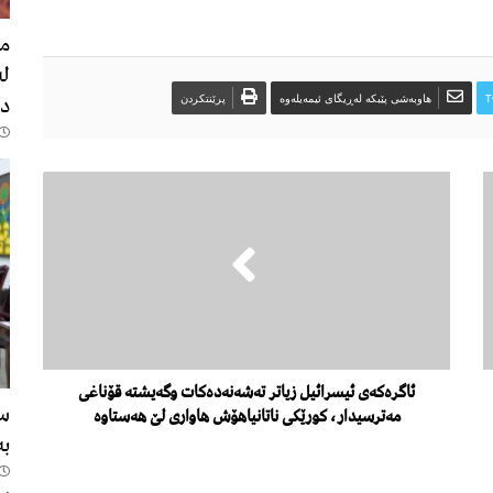
مە
لە
دە
T
هاوبەشی پێبکە لەڕیگای ئیمەیلەوە
پرێنتکردن
ئاگرەکەی ئیسرائیل زیاتر تەشەنەدەکات وگەیشتە قۆناغی
سە
مەترسیدار، کورێکی ناتانیاهۆش هاواری لێ هەستاوە
بە