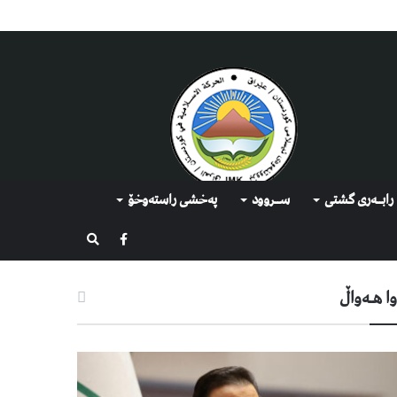
رابــه‌ری گشتی
ســروود
په‌خشی راسته‌وخۆ
گەڕان
ا هـه‌واڵ