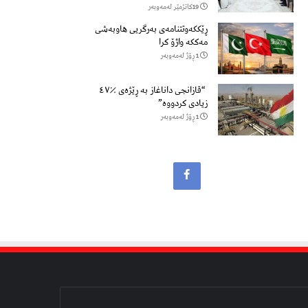
19كاتژمێر لەمەوبەر
ڕێککەوتتنامەی بەرگریی هاوبەشی
مەککە واژۆ کرا
1 ڕۆژ لەمەوبەر
“قازانجی داناغاز بە ڕێژەی ٪٤٧
زیادی کردووە”
1 ڕۆژ لەمەوبەر