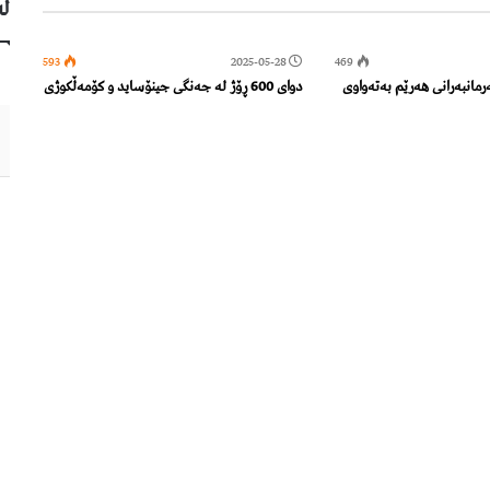
لە
593
2025-05-28
469
انبەرانی هەرێم بەتەواوی
دوای 600 ڕۆژ لە جەنگی جینۆساید و کۆمەڵکوژی