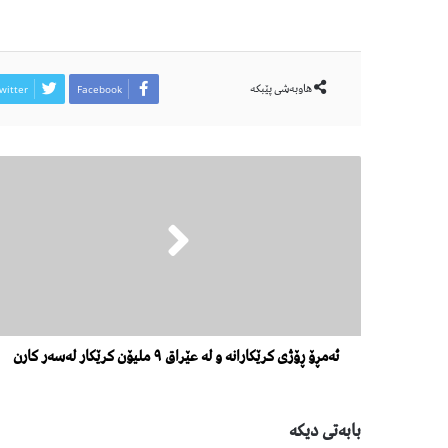
هاوبەشی پێبكە
witter
Facebook
ئەمڕۆ ڕۆژی کرێکارانە و لە عێراق ٩ ملیۆن کرێکار لەسەر کارن
بابەتی دیكە