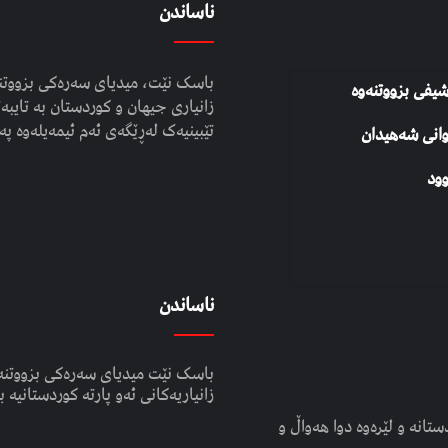
ناساندن
باسک نێت، میدیای سەرەکی بزووتنە
شیفی بزووتنەوە
زانیاری جیهان و کوردستان بە تایبەت
تێبینیەک لەڕێگەی ئەم ئیمەیلەوە پە
وانی شەهیدان
ود
ناساندن
باسک نێت میدیای سەرەکی بزووتنە
زانیاریەکانی ئەو پارتە کوردستانیە ب
انە و لێرەوە دوا هەواڵ و