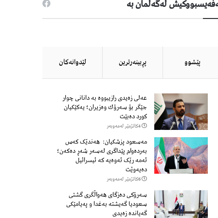
فەیسبووكیش لەگەڵمان بە
پێشوو
پڕبینەرترین
لێدوانەكان
عەلی زەیدی رازیبووە بە دانانی چوار
جێگر بۆ سەرۆك وەزیران؛ یەكێكیان
كورد دەبێت
4كاتژمێر لەمەوبەر
مەسعود پزشكیان: هەندێک کەس
بەردەوام پێداگری لەسەر شەڕ دەكەن؛
ئەمە رێک ئەوەیە کە ئیسرائیل
دەیەوێت
6كاتژمێر لەمەوبەر
سەرۆكی دەزگای هەواڵگری گشتی
سعودیا گەیشتە بەغدا و پەیامێكی
گەیاندە زەیدی