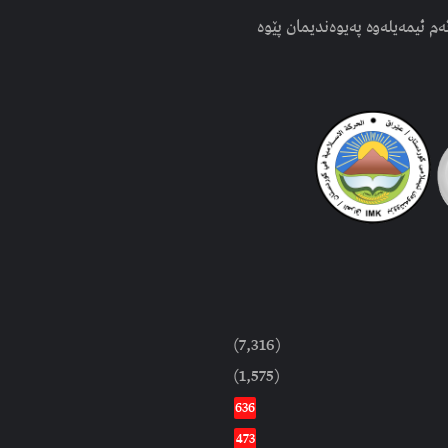
ەم ئیمەیلەوە پەیوەندیمان پێوە
(7,316)
(1,575)
636
473