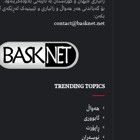
زانیاری جیهان و کوردستان بە تایبەتی بڵاودەکرێتەوە.
بۆ گەیاندنی هەر هەواڵ و زانیاری و تێبینیەک لەڕێگەی ئ
بکەن:
contact@basknet.net
TRENDING TOPICS
هەواڵ
ئابووری
ڕاپۆرت
نوسەران