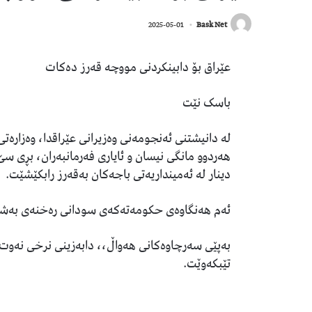
2025-05-01
Bask Net
عێراق بۆ دابینکردنی مووچە قەرز دەکات
باسک نێت
لە دانیشتنی ئەنجومەنی وەزیرانی عێراقدا، وەزارەت
دینار لە ئەمینداریەتی باجەکان بەقەرز رابکێشێت.
ئەم هەنگاوەی حکومەتەکەی سودانی رەخنەی بەشێک ل
بەپێی سەرچاوەکانی هەواڵ،، دابەزینی نرخی نەوت 
تێبکەوێت.