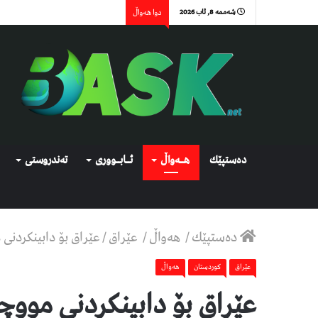
شەممە 8, ئاب 2026
دوا هەواڵ
دەستپێك
هــەواڵ
ئــابــووری
تەندروستی
دەستپێك
/
هەواڵ
/
عێراق
/
عێراق بۆ دابینکردنی
عێراق
كوردستان
هەواڵ
عێراق بۆ دابینکردنی مووچ