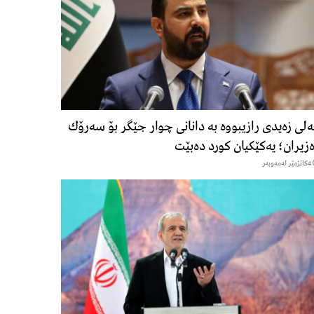
لی زەیدی رازیبووە بە دانانی چوار جێگر بۆ سەرۆك
زیران؛ یەكێكیان كورد دەبێت
4كاتژمێر لەمەوبەر