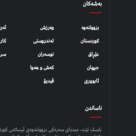
بەشەکان
بزووتنەوە
وەرزش
ئەر
کوردستان
تەندروستی
کار
عێڕاق
نوسەران
سرو
جیهان
کەش و هەوا
ئابووری
ڤیدیۆ
ناساندن
باسک نێت، میدیای سەرەکی بزووتنەوەی ئیسلامی کوردست