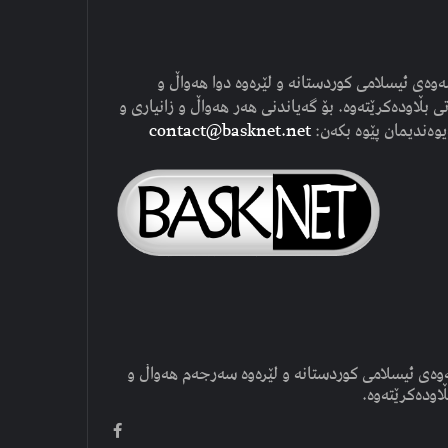
وەی ئیسلامی کوردستانە و لێرەوە دوا هەواڵ و
ی بڵاودەکرێتەوە. بۆ گەیاندنی هەر هەواڵ و زانیاری و
یوەندیمان پێوە بکەن:
contact@basknet.net
وەی ئیسلامی کوردستانە و لێرەوە سەرجەم هەواڵ و
ڵاودەکرێتەوە.