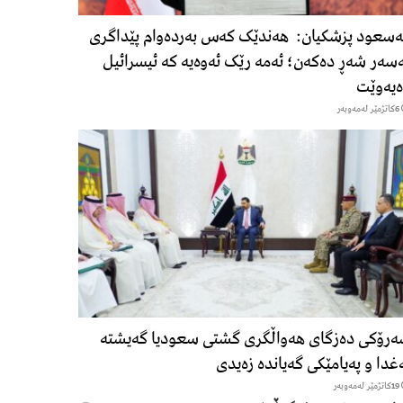
سعود پزشكیان: هەندێک کەس بەردەوام پێداگری
سەر شەڕ دەكەن؛ ئەمە رێک ئەوەیە کە ئیسرائیل
یەوێت
6كاتژمێر لەمەوبەر
رۆكی دەزگای هەواڵگری گشتی سعودیا گەیشتە
غدا و پەیامێكی گەیاندە زەیدی
19كاتژمێر لەمەوبەر