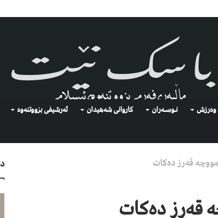
وەرزش
نـوسـەران
كاروانی شەهیدان
ئەرشیفى بزووتنەوە
 مووچە قەرز دەکات
دو
ە قەرز دەکات