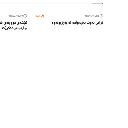
2024-03-22
848
2022-01-04
نرخى نەوت بەردەوامە لە بەرزبونەوە
کێشەی مووچەی فەرم
چارەسەر دەکرێت