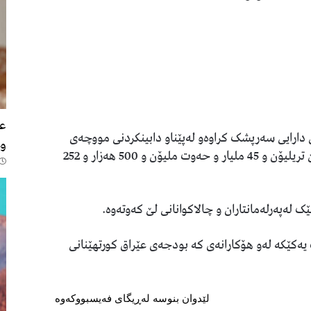
491
عە
ی دارایی سەرپشک کراوەو لەپێناو دابینکردنی مووچەی
وە
هەردوو مانگی نیسان و ئایاری فەرمانبەران، بڕی سێ تریلیۆن و 45 ملیار و حەوت ملیۆن و 500 هەزار و 252
ەپەرلەمانتاران و چالاکوانانی لێ کەوتەوە.
یەکێکە لەو هۆکارانەی کە بودجەی عێراق کورتهێنانی
لێدوان بنوسە لەڕیگای فەیسبووکەوە