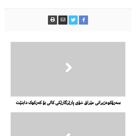
سەرۆکوەزیرانی عێراق خۆی پارێزگارێکی کاتی بۆ کەرکوک دابنێت