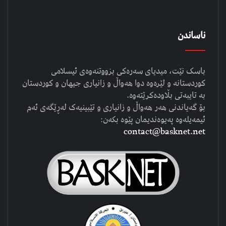
ناساندن
باسک نێت، میدیای سەرەکی بزووتنەوەی ئیسلامی
کوردستانە و لێرەوە دوا هەواڵ و زانیاری جیهان و کوردستان
بە تایبەتی بڵاودەکرێتەوە.
بۆ گەیاندنی هەر هەواڵ و زانیاری و تێبینیەک لەڕێگەی ئەم
ئیمەیلەوە پەیوەندیمان پێوە بکەن:
contact@basknet.net