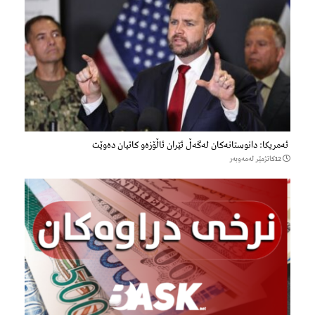
ئەمریکا: دانوستانەکان لەگەڵ ئێران ئاڵۆزەو کاتیان دەوێت
12كاتژمێر لەمەوبەر