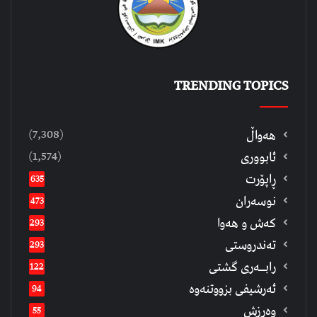
TRENDING TOPICS
(7,308)
هەواڵ
(1,574)
ئابووری
ڕاپۆرت
635
نوسەران
473
كەش و هەوا
293
تەندروستی
293
رابــه‌ری گشتی
122
ئەرشیفى بزووتنەوە
94
وەرزش
55