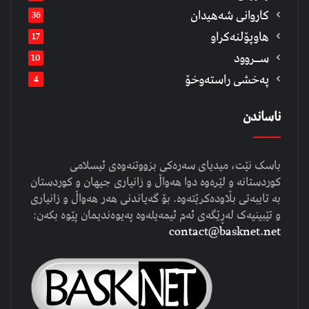
كاروانی شەهیدان
36
هاوپۆلنەكراو
17
ســروود
10
په‌خشی راسته‌وخۆ
4
ناساندن
باسک نێت، میدیای سەرەکی بزووتنەوەی ئیسلامی
کوردستانە و لێرەوە دوا هەواڵ و زانیاری جیهان و کوردستان
بە تایبەتی بڵاودەکرێتەوە. بۆ گەیاندنی هەر هەواڵ و زانیاری
و تێبینیەک لەڕێگەی ئەم ئیمەیلەوە پەیوەندیمان پێوە بکەن:
contact@basknet.net