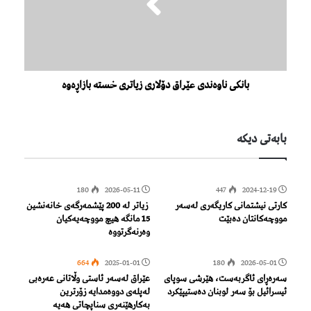
بانکی ناوه‌ندی عێراق دۆلاری زیاتری خستە بازاڕەوە
بابەتی دیكە
180
2026-05-11
447
2024-12-19
کارتی نیشتمانی کاریگەری لەسەر
زیاتر لە 200 پێشمەرگەی خانەنشین
مووچەکانتان دەبێت
15 مانگە هیچ مووچەیەکیان
وەرنەگرتووە
664
2025-01-01
180
2026-05-01
سەرەڕای ئاگربەست، هێرشی سوپای
عێراق لەسەر ئاستی وڵاتانی عەرەبی
ئیسرائیل بۆ سەر لوبنان دەستیپێکرد
لەپلەی دووەمدایە زۆرترین
بەکارهێنەری سناپچاتی هەیە