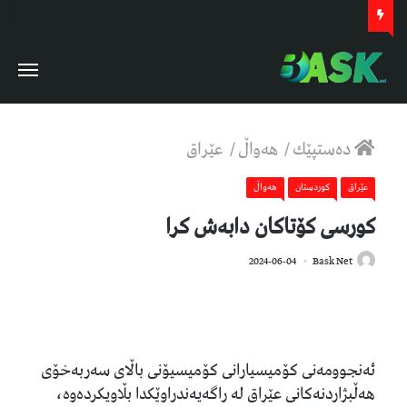
دەستپێك
/
هەواڵ
/
عێراق
عێراق
كوردستان
هەواڵ
کورسی کۆتاکان دابەش کرا
831
2024-06-04
Bask Net
ئەنجوومەنى کۆمیسیارانى کۆمیسیۆنى باڵاى سەربەخۆى
هەڵبژاردنەکانى عێراق لە راگەیەندراوێکدا بڵاویکردەوە،