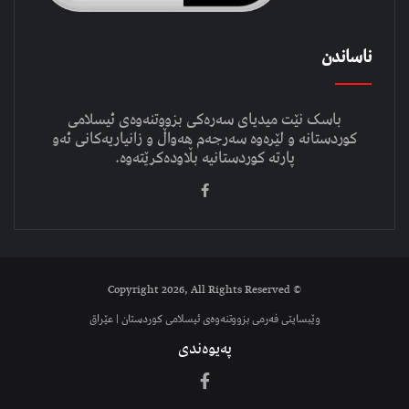
ناساندن
باسک نێت میدیای سەرەکی بزووتنەوەی ئیسلامی
کوردستانە و لێرەوە سەرجەم هەواڵ و زانیاریەکانی ئەو
پارتە کوردستانیە بڵاودەکرێتەوە.
© Copyright 2026, All Rights Reserved
وێبسایتی فەرمی بزووتنەوەی ئیسلامی کوردستان | عێراق
پەیوەندی