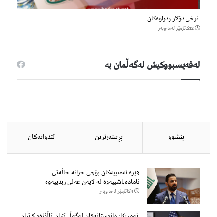
نرخی دۆلار ودراوەکان
12كاتژمێر لەمەوبەر
لەفەیسبووكیش لەگەڵمان بە
پێشوو
پڕبینەرترین
لێدوانەكان
هێزه‌ ئه‌منییه‌كان بۆچی خرانە حاڵه‌تی
ئاماده‌باشییه‌وه‌ لە لایەن عەلی زیدییەوە
4كاتژمێر لەمەوبەر
ئەمریکا: دانوستانەکان لەگەڵ ئێران ئاڵۆزەو کاتیان