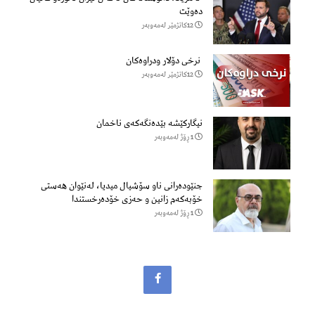
دەوێت
12كاتژمێر لەمەوبەر
نرخی دۆلار ودراوەکان
12كاتژمێر لەمەوبەر
نیگارکێشە بێدەنگەکەی ناخمان
1 ڕۆژ لەمەوبەر
جنێودەرانی ناو سۆشیال میدیا، لەنێوان هەستی
خۆبەکەم زانین و حەزی خۆدەرخستندا
1 ڕۆژ لەمەوبەر