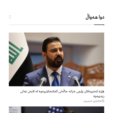
دوا هـه‌واڵ
هێزه‌ ئه‌منییه‌كان بۆچی خرانە حاڵه‌تی ئاماده‌باشییه‌وه‌ لە لایەن عەلی
زیدییەوە
4كاتژمێر لەمەوبەر