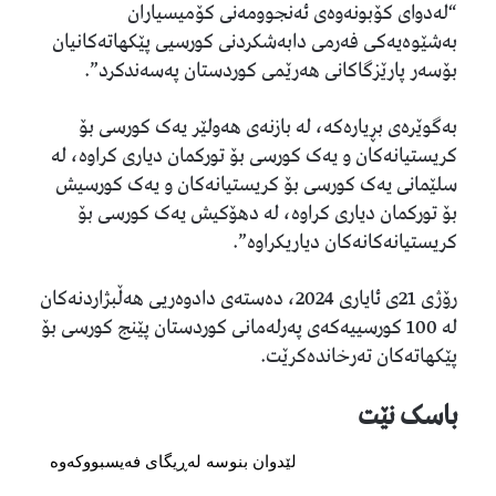
“لەدواى کۆبونەوەى ئەنجوومەنى کۆمیسیاران
بەشێوەیەکى فەرمى دابەشکردنى کورسیى پێکهاتەکانیان
بۆسەر پارێزگاکانى هەرێمى کوردستان پەسەندکرد”.
بەگوێرەى بڕیارەکە، لە بازنەى هەولێر یەک کورسى بۆ
کریستیانەکان و یەک کورسی بۆ تورکمان دیارى کراوە، لە
سلێمانى یەک کورسى بۆ کریستیانەکان و یەک کورسیش
بۆ تورکمان دیارى کراوە، لە دهۆکیش یەک کورسى بۆ
کریستیانەکانەکان دیاریکراوە”.
رۆژى 21ى ئایارى 2024، دەستەی دادوەریی هەڵبژاردنەکان
لە 100 کورسییەکەى پەرلەمانی کوردستان پێنج کورسى بۆ
پێکهاتەکان تەرخاندەکرێت.
باسک نێت
لێدوان بنوسە لەڕیگای فەیسبووکەوە