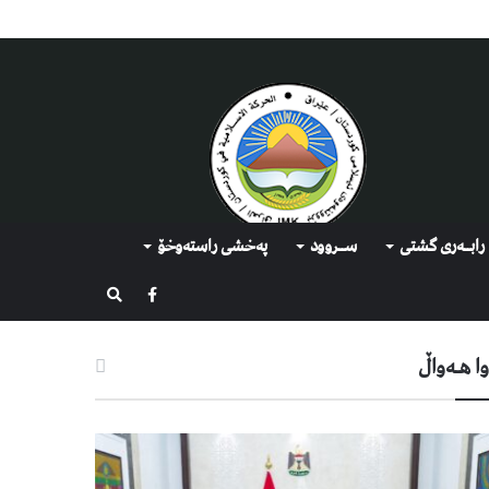
رابــه‌ری گشتی
ســروود
په‌خشی راسته‌وخۆ
گەڕان
ا هـه‌واڵ