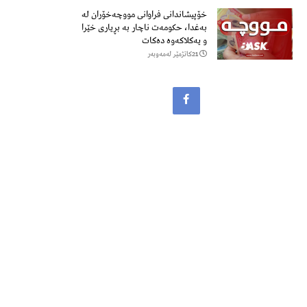
خۆپیشاندانی فراوانی مووچەخۆران لە
بەغدا، حکومەت ناچار بە بڕیاری خێرا
و یەکلاکەوە دەکات
21كاتژمێر لەمەوبەر