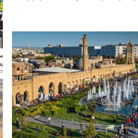
728
سە
بە