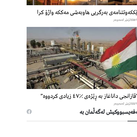
ککەوتتنامەی بەرگریی هاوبەشی مەککە واژۆ کرا
15كاتژمێر لەمەوبەر
ازانجی داناغاز بە ڕێژەی ٪٤٧ زیادی کردووە”
17كاتژمێر لەمەوبەر
فەیسبووكیش لەگەڵمان بە