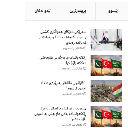
پێشوو
پڕبینەرترین
لێدوانەكان
سەرۆكی دەزگای هەواڵگری گشتی
سعودیا گەیشتە بەغدا و پەیامێكی
گەیاندە زەیدی
9كاتژمێر لەمەوبەر
ڕێککەوتتنامەی بەرگریی هاوبەشی
مەککە واژۆ کرا
15كاتژمێر لەمەوبەر
“قازانجی داناغاز بە ڕێژەی ٪٤٧
زیادی کردووە”
17كاتژمێر لەمەوبەر
سعودیە، تورکیا و پاکستان ئەمڕۆ
ڕێککەوتننامەیەکی هاوبەش بە فەرمی
واژۆ دەکەن
20كاتژمێر لەمەوبەر