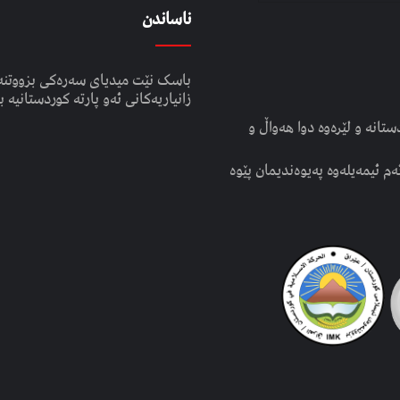
ناساندن
باسک نێت میدیای سەرەکی بزووتنە
زانیاریەکانی ئەو پارتە کوردستانیە ب
انە و لێرەوە دوا هەواڵ و
ەم ئیمەیلەوە پەیوەندیمان پێوە