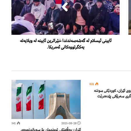
ئایینی ئیسلام لە گەشەسەندندا خێراترین ئایینە لە ویلایەتە
یەکگرتووەکانی ئەمریکا.
631
وی ئێران، کوردێکی سوننە
ری سەرۆکی پێدەدرێت
341
2025-09-28
ئێران: وەڵامێکی تووندمان بۆ سەپاندنەوەی