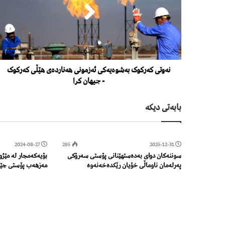
نەوتی کەرکوک بەشوەیەکی ئەزمونی هەناردەی هێڵی کەرکوک
- جیهان کرا
بابەتی دیكە
2024-08-27
295
2025-12-31
سوننەكان دوای بەدەستهێنانی پۆستی سەرۆكی
بۆیەکەمجار لە مێژو
پەرلەمان ناوماڵی خۆیان رێكدەخەنەوە
مەزهەب پۆستی جێگ