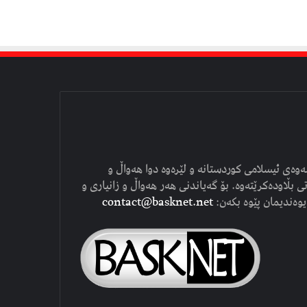
وەی ئیسلامی کوردستانە و لێرەوە دوا هەواڵ و
ی بڵاودەکرێتەوە. بۆ گەیاندنی هەر هەواڵ و زانیاری و
یوەندیمان پێوە بکەن:
contact@basknet.net