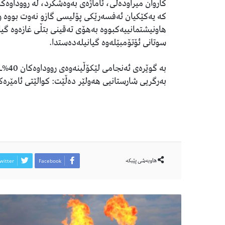
کاروان میراودەلی، ئاماژەی بەوەشکرد، لە رووداوە
کە یەکێکیان ئەفسەرێکى پۆلیسى گازو نەوت بووە و
هاونیشتمانییەکبووە بەهۆى تەقینى بتڵى غازەوە گ
سوتانى ئۆتۆمبێلەوە گیانیلەدەستدا.
بە گو
بەرگریى شارستانیى هەولێر دەڵێت: کوالێتی ئامێرەکا
هاوبەشی پێبكە
witter
Facebook