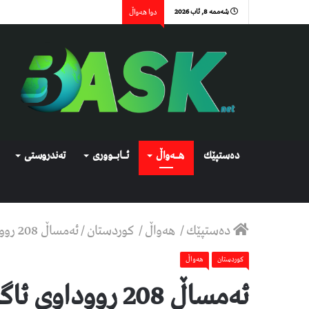
شەممە 8, ئاب 2026
دوا هەواڵ
دەستپێك
هــەواڵ
ئــابــووری
تەندروستی
دەستپێك
/
هەواڵ
/
كوردستان
/
ئەمساڵ 208 رووداوى ئاگرکەوتنەوە تەنها لە هەولێر روویانداوە
كوردستان
هەواڵ
ئەمساڵ 208 روودا