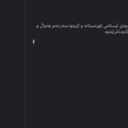
وەی ئیسلامی کوردستانە و لێرەوە سەرجەم هەواڵ و
ڵاودەکرێتەوە.