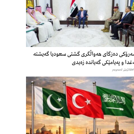
رۆكی دەزگای هەواڵگری گشتی سعودیا گەیشتە
غدا و پەیامێكی گەیاندە زەیدی
9كاتژمێر لەمەوبەر