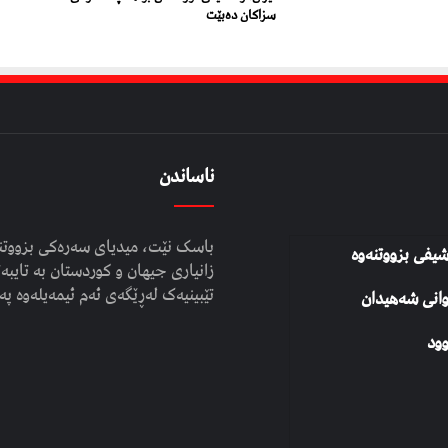
سزاکان دەبێت
ناساندن
باسک نێت، میدیای سەرەکی بزووتنە
شیفی بزووتنەوە
زانیاری جیهان و کوردستان بە تایبەت
تێبینیەک لەڕێگەی ئەم ئیمەیلەوە پە
وانی شەهیدان
ود