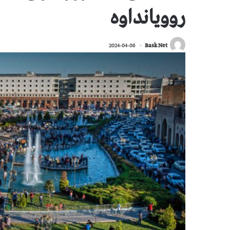
روویانداوە
2024-04-06
Bask Net