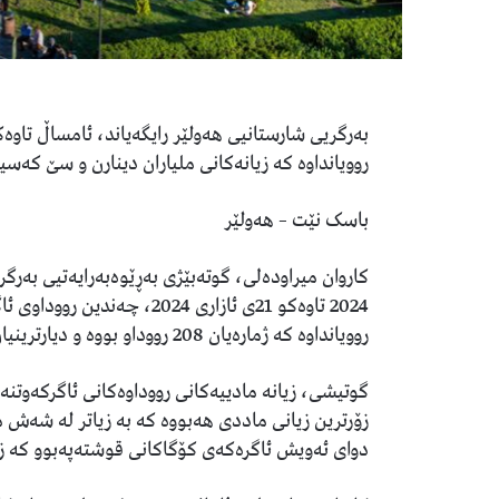
روویانداوە کە زیانەکانی ملیاران دینارن و سێ کەس
باسک نێت – هەولێر
2024 تاوەکو 21ی ئازاری 2024
روویانداوە کە ژمارەیان 208 رووداو بووە و دیارترینیان ئاگرەکەی بازاڕی لەنگەبوو.
گوتیشی، زیانە مادییەکانی رووداوەکانی ئاگرکەوتنەوە
دوای ئەویش ئاگرەکەی کۆگاکانی قوشتەپەبوو کە زی