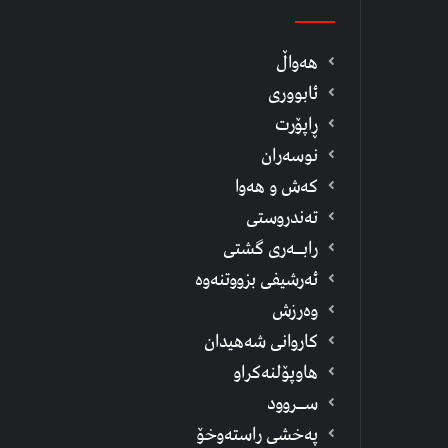
هەواڵ
ئابووری
ڕاپۆرت
نوسەران
كەش و هەوا
تەندروستی
رابــه‌ری گشتی
ئەرشیفى بزووتنەوە
وەرزش
كاروانی شەهیدان
هاوپۆلنەكراو
ســروود
په‌خشی راسته‌وخۆ