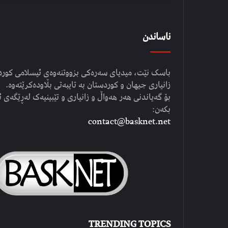
ناساندن
باسک نێت، میدیای سەرەکی بزووتنەوەی ئیسلامی کوردست
زانیاری جیهان و کوردستان بە تایبەتی بڵاودەکرێتەوە.
بۆ گەیاندنی هەر هەواڵ و زانیاری و تێبینیەک لەڕێگەی ئ
بکەن:
contact@basknet.net
TRENDING TOPICS