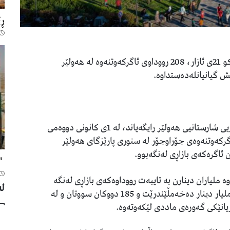
ڕێ
بەرگریی شارستانیی هەولێر رایگەیاند، ئامساڵ تاوەکو 21ی ئازار، 208 رووداوى ئاگرکەوتنەوە لە هەولێر
یش گیانیانلەدەستداوە.
کاروان میراودەلى، گوتەبێژى بەڕێوەبەرایەتیی بەرگریى شارستانیى هەولێر رایگەیاند، لە 1ی کانونی دووەمی
، چەندین رووداوی ئاگرکەوتنەوەی جۆراوجۆر لە سنوری پارێزگای هەولێر
“ق
 ملیاران دینارن بە تایبەت رووداوەکەی بازاڕی لەنگە
لە
زۆرترین زیانی ماددی هەبووە کە بە زیاتر لە شەش ملیار دینار دەخەمڵێندرێت و 185 دووکان سووتان و لە
انێکی گەورەی ماددی لێکەوتەوە.