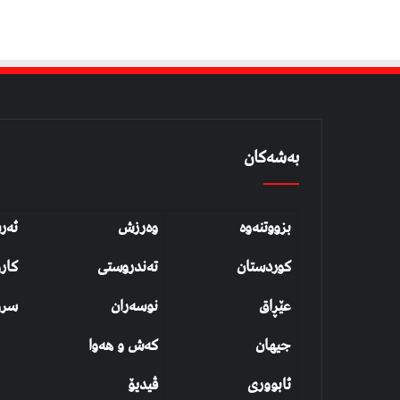
بەشەکان
بزووتنەوە
وەرزش
ئەر
کوردستان
تەندروستی
کار
عێڕاق
نوسەران
سرو
جیهان
کەش و هەوا
ئابووری
ڤیدیۆ