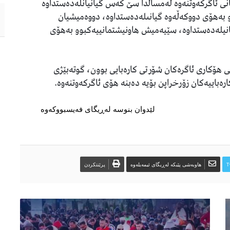
کانی ئاگرکەوتنەوە لەمساڵدا سێ کەس گیانیانلەدەستداوە
 بەهۆی دووکەڵەوە گیانىلەدەستداوە، دووەمیشیان
یانیلەدەستداوە، سێیەمیش هاونیشتمانییەکبوو بەهۆى
ێرەی ئەنجامی لێکۆڵینەوەی رووداوەکان 40%ـى هۆکارى ئاگرەکان شۆرتى کارەبایى بوون، گوتەبێژى
رەباییەکان زۆرخراپن بۆیە دەبنە هۆی ئاگرکەوتنەوە.
لێدوان بنوسە لەڕیگای فەیسبووکەوە
T
هاوبەشی پێبکە لەڕیگای ئیمەیلەوە
پرێنتکردن