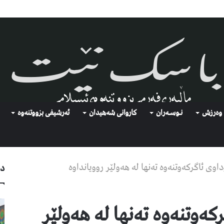
وەرزش
نـوسـەران
كاروانی شەهیدان
ئەرشیفى بزووتنەوە
دو
وى ئاگرکەوتنەوە تەنها لە هەولێر