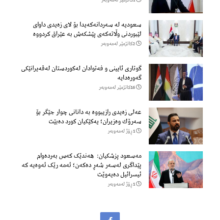
سعودیە لە سەردانەكەیدا بۆ لای زەیدی داوای
لێبوردنی وڵاتەكەی پێشكەش بە عێراق كردووە
2كاتژمێر لەمەوبەر
گوتاری ئایینی و فەتوادان لەکوردستان لەقەیرانێکی
گەورەدایە
16كاتژمێر لەمەوبەر
عەلی زەیدی رازیبووە بە دانانی چوار جێگر بۆ
سەرۆك وەزیران؛ یەكێكیان كورد دەبێت
1 ڕۆژ لەمەوبەر
مەسعود پزشكیان: هەندێک کەس بەردەوام
پێداگری لەسەر شەڕ دەكەن؛ ئەمە رێک ئەوەیە کە
ئیسرائیل دەیەوێت
1 ڕۆژ لەمەوبەر