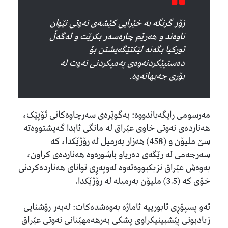
زۆر گرنگە بە خێرایی کێشەی نەوتی نێوان
ناوەند و هەرێم چارەسەر بکرێت و لەگەڵ
تورکیا بگەنە لێکتێگەیشتن بۆ
دەستپێکردنەوەی پەمپکردنی نەوت لە
بۆری جەیهانەوە.
مەرسومی رایگەیاندووە: بەگوێرەی سەرچاوەکانی ئۆپێک،
هەناردەی نەوتی خاوی عێراق لە مانگی ئابدا گەیشتووەتە
سێ ملیۆن و (458) هەزار بەرمیل لە رۆژێکدا، کە
سەرجەمی لە رێگەی دەریاو باشورەوە هەناردەی کراون،
بەوەش عێراق نزیكبووەتەوە لەوپەڕی توانای هەناردەکردنی
خۆی کە (3.5) ملیۆن بەرمیلە لە رۆژێکدا.
ئەو پسپۆڕی ئابورییە ئاماژە بەوەشدەكات: لەبەر رۆشنایی
زیادبونی پێشبینیکراوی پشکی بەرهەمهێنانی نەوتی عێراق