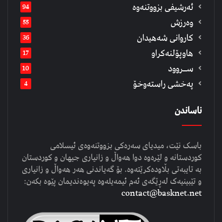
ئەرشیفى بزووتنەوە
94
وەرزش
55
كاروانی شەهیدان
36
هاوپۆلنەكراو
17
ســروود
10
په‌خشی راسته‌وخۆ
4
ناساندن
باسک نێت، میدیای سەرەکی بزووتنەوەی ئیسلامی
کوردستانە و لێرەوە دوا هەواڵ و زانیاری جیهان و کوردستان
بە تایبەتی بڵاودەکرێتەوە. بۆ گەیاندنی هەر هەواڵ و زانیاری
و تێبینیەک لەڕێگەی ئەم ئیمەیلەوە پەیوەندیمان پێوە بکەن:
contact@basknet.net