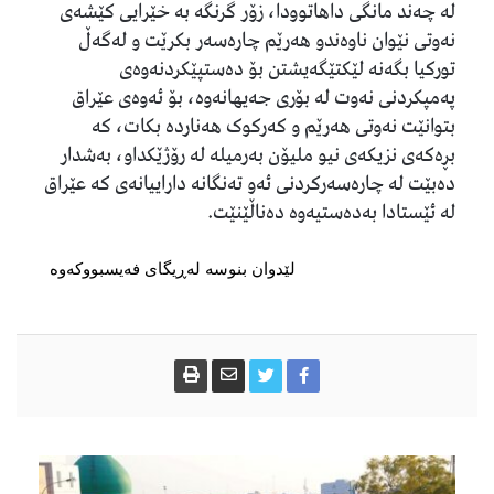
لە چەند مانگی داهاتوودا، زۆر گرنگە بە خێرایی کێشەی
نەوتی نێوان ناوەندو هەرێم چارەسەر بکرێت و لەگەڵ
تورکیا بگەنە لێکتێگەیشتن بۆ دەستپێکردنەوەی
پەمپکردنی نەوت لە بۆری جەیهانەوە، بۆ ئەوەی عێراق
بتوانێت نەوتی هەرێم و کەرکوک هەناردە بکات، كە
بڕەكەی نزیکەی نیو ملیۆن بەرمیلە لە رۆژێکداو، بەشدار
دەبێت لە چارەسەرکردنی ئەو تەنگانە داراییانەی کە عێراق
لە ئێستادا بەدەستیەوە دەناڵێنێت.
لێدوان بنوسە لەڕیگای فەیسبووکەوە