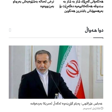
هەنگەوانی گەڕۆک شار بە شار بە
نرخی تەماتە بەشێوەیەکی بەرچاو
سندوقە هەنگەکانییەوە دەگەڕێت بۆ
بەرزبووەوە
بەرهەمهێنانی باشترین هەنگوین
دوا هـه‌واڵ
عەباس عێراقچی: پەیام گۆڕینەوە لەگەڵ ئەمریکا بەردەوامە
1كاتژمێر لەمەوبەر