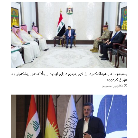
سعودیە لە سەردانەكەیدا بۆ لای زەیدی داوای لێبوردنی وڵاتەكەی پێشكەش بە
عێراق كردووە
2كاتژمێر لەمەوبەر