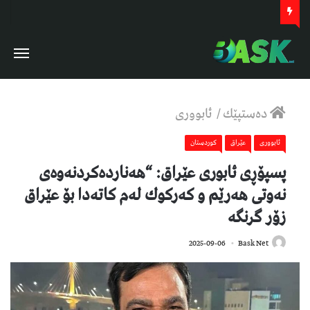
دەستپێك
/
ئابووری
ئابووری
عێراق
كوردستان
پسپۆڕی ئابوری عێراق: “هەناردەكردنەوەی
نەوتی هەرێم و كەركوك لەم كاتەدا بۆ عێراق
زۆر گرنگە
280
2025-09-06
Bask Net