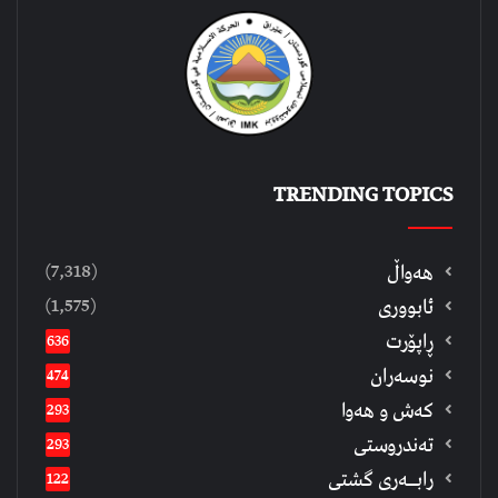
TRENDING TOPICS
(7,318)
هەواڵ
(1,575)
ئابووری
ڕاپۆرت
636
نوسەران
474
كەش و هەوا
293
تەندروستی
293
رابــه‌ری گشتی
122