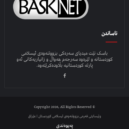
ناساندن
باسک نێت میدیای سەرەکی بزووتنەوەی ئیسلامی
کوردستانە و لێرەوە سەرجەم هەواڵ و زانیاریەکانی ئەو
پارتە کوردستانیە بڵاودەکرێتەوە.
© Copyright 2026, All Rights Reserved
وێبسایتی فەرمی بزووتنەوەی ئیسلامی کوردستان | عێراق
پەیوەندی