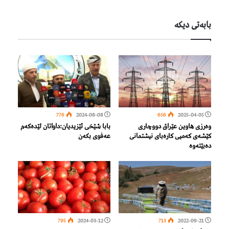
بابەتی دیكە
776
2024-08-08
656
2025-04-05
وەرزی هاوین عێراق دووچاری
بابا شێخی ئێزیدیان:داواتان لێدەكەم
کێشەی کەمیی کارەبای نیشتمانی
عەفوی بكەن
دەبێتەوە
795
2024-03-12
713
2022-09-21