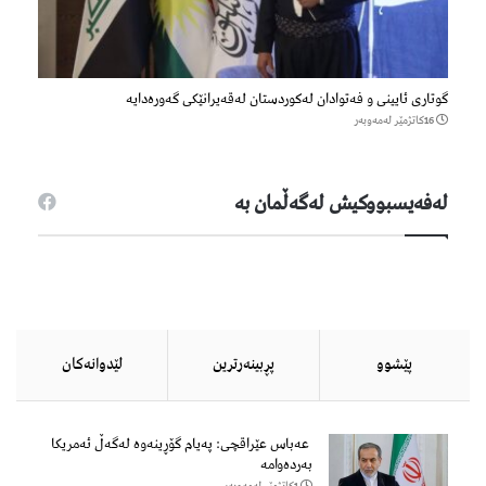
گوتاری ئایینی و فەتوادان لەکوردستان لەقەیرانێکی گەورەدایە
16كاتژمێر لەمەوبەر
لەفەیسبووكیش لەگەڵمان بە
پێشوو
پڕبینەرترین
لێدوانەكان
عەباس عێراقچی: پەیام گۆڕینەوە لەگەڵ ئەمریکا
بەردەوامە
1كاتژمێر لەمەوبەر