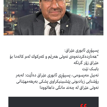
پسپۆڕی ئابوری عێراق:
“هەناردەكردنەوەی نەوتی هەرێم و كەركوك لەم كاتەدا بۆ
عێراق زۆر گرنگە
باسک نێت
نەبیل مەرسومی، پسپۆڕی ئابوری عێراق دەڵێت: لەبەر
رۆشنایی زیادبونی پێشبینیکراوی پشکی بەرهەمهێنانی
نەوتی عێراق لە چەند مانگی داهاتوودا