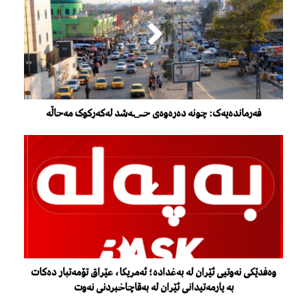
فەرماندەیەک: چونە دەرەوەی حــ_ـەشد لەکەرکوک مەحاڵە
وەفدێكی نەوتیی ئێران لە بەغدادە؛ ئەمریكا، عێراق تۆمەتبار دەكات
بە یارمەتیدانی ئێران لە بەقاچاخبردنی نەوت