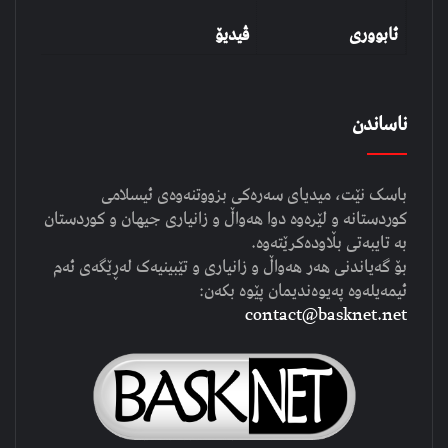
ئابووری
ڤیدیۆ
ناساندن
باسک نێت، میدیای سەرەکی بزووتنەوەی ئیسلامی
کوردستانە و لێرەوە دوا هەواڵ و زانیاری جیهان و کوردستان
بە تایبەتی بڵاودەکرێتەوە.
بۆ گەیاندنی هەر هەواڵ و زانیاری و تێبینیەک لەڕێگەی ئەم
ئیمەیلەوە پەیوەندیمان پێوە بکەن:
contact@basknet.net