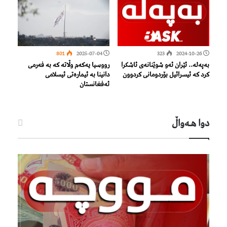
801
2025-07-04
323
2024-10-26
بەپەلە.. ئێران ئەو شوێنانەی ئاشکرا
رووسیا یەکەم وڵاتە کە بە فەرمی
کرد کە ئیسرائیل بۆردومانی کردوون
دانینا بە ئیمارەتی ئیسلامی
ئەفغانستان
دوا هـه‌واڵ