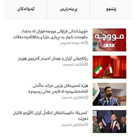
پێشوو
پڕبینەرترین
لێدوانەكان
خۆپیشاندانی فراوانی مووچەخۆران لە بەغدا،
حکومەت ناچار بە بڕیاری خێرا و یەکلاکەوە دەکات
58 خولەک لەمەوبەر
رێککەوتنی ئێران و عومان لەسەر گەرووی هورمز
2كاتژمێر لەمەوبەر
هێزه‌ ئه‌منییه‌كان بۆچی خرانە حاڵه‌تی
ئاماده‌باشییه‌وه‌ لە لایەن عەلی زیدییەوە
14كاتژمێر لەمەوبەر
ئەمریکا: دانوستانەکان لەگەڵ ئێران ئاڵۆزەو کاتیان
دەوێت
22كاتژمێر لەمەوبەر