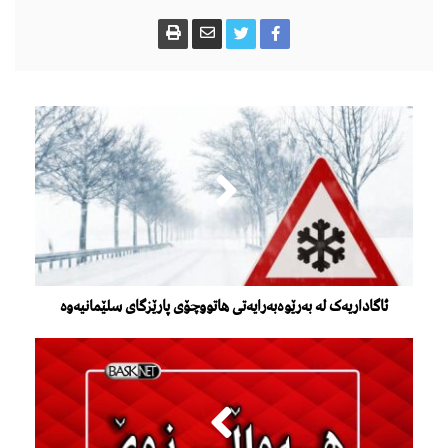
ئاگاداریەک لە بەرێوەبەرایەتی هاتووچۆی پارێزگای سلێمانیەوە