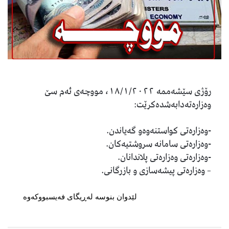
رۆژی سێشەممە ١٨/١/٢٠٢٢، مووچەی ئەم سێ
وەزارەتەدابەشدەکرێت:
-وەزارەتی كواستنەوەو گەیاندن.
-وەزارەتی سامانە سروشتيەكان.
-وەزارەتی وەزارەتی پلاندانان.
– وەزارەتی پیشەسازی و بازرگانی.
لێدوان بنوسە لەڕیگای فەیسبووکەوە