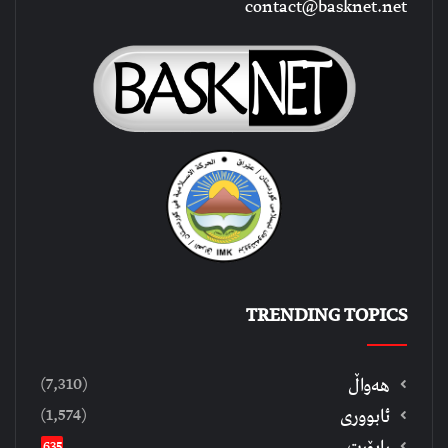
contact@basknet.net
TRENDING TOPICS
(7,310)
هەواڵ
(1,574)
ئابووری
ڕاپۆرت
635