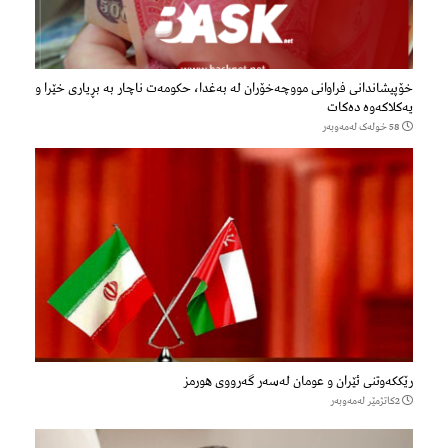
خۆپیشاندانی فراوانی مووچەخۆران لە بەغدا، حکومەت ناچار بە بڕیاری خێرا و
یەکلاکەوە دەکات
58 خولەک لەمەوبەر
رێککەوتنی ئێران و عومان لەسەر گەرووی هورمز
2كاتژمێر لەمەوبەر