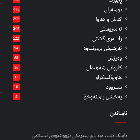
نوسەران
473
كەش و هەوا
293
تەندروستی
293
رابــه‌ری گشتی
122
ئەرشیفى بزووتنەوە
94
وەرزش
55
كاروانی شەهیدان
36
هاوپۆلنەكراو
17
ســروود
10
په‌خشی راسته‌وخۆ
4
ناساندن
باسک نێت، میدیای سەرەکی بزووتنەوەی ئیسلامی