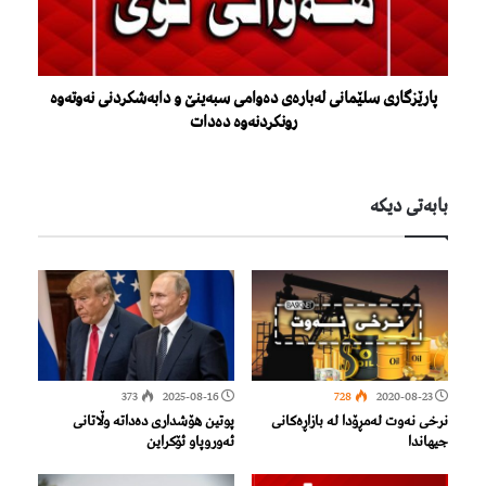
پارێزگارى سلێمانى لەبارەى دەوامى سبەینێ و دابەشکردنى نەوتەوە
رونکردنەوە دەدات
بابەتی دیكە
373
2025-08-16
728
2020-08-23
نرخی نەوت لەمڕۆدا لە بازاڕەكانی
پوتین هۆشداری دەداتە وڵاتانی
جیهاندا
ئەوروپاو ئۆکراین