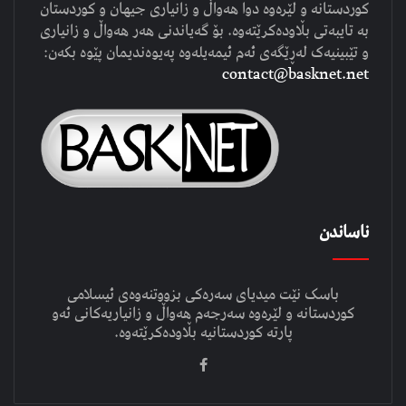
کوردستانە و لێرەوە دوا هەواڵ و زانیاری جیهان و کوردستان
بە تایبەتی بڵاودەکرێتەوە. بۆ گەیاندنی هەر هەواڵ و زانیاری
و تێبینیەک لەڕێگەی ئەم ئیمەیلەوە پەیوەندیمان پێوە بکەن:
contact@basknet.net
ناساندن
باسک نێت میدیای سەرەکی بزووتنەوەی ئیسلامی
کوردستانە و لێرەوە سەرجەم هەواڵ و زانیاریەکانی ئەو
پارتە کوردستانیە بڵاودەکرێتەوە.