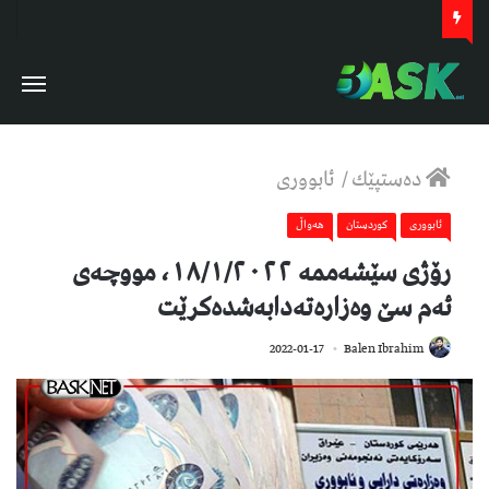
دەستپێك
/
ئابووری
ئابووری
كوردستان
هەواڵ
رۆژی سێشەممە ١٨/١/٢٠٢٢، مووچەی
ئەم سێ وەزارەتەدابەشدەکرێت
804
2022-01-17
Balen Ibrahim