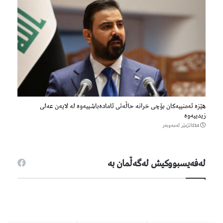
هێزه‌ ئه‌منییه‌كان بۆچی خرانە حاڵه‌تی ئاماده‌باشییه‌وه‌ لە لایەن عەلی
زیدییەوە
14كاتژمێر لەمەوبەر
لەفەیسبووكیش لەگەڵمان بە