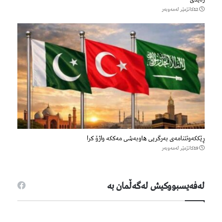
12كاتژمێر لەمەوبەر
ڕێککەوتتنامەی بەرگریی هاوبەشی مەککە واژۆ کرا
19كاتژمێر لەمەوبەر
لەفەیسبووكیش لەگەڵمان بە