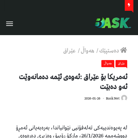
دەستپێك
/
هەواڵ
/
عێراق
عێراق
هەواڵ
ئەمریکا بۆ عێراق :ئەوەی ئێمە دەمانەوێت
ئەو دەبێت
360
2026-01-26
Bask Net
لە پەیوەندییەکی تەلەفۆنیی نێوانیاندا، بەرەبەیانی ئەمڕۆ
دووشەممە 26/1/2026، مارکۆ ڕۆبیۆ، وەزیری دەرەوەی