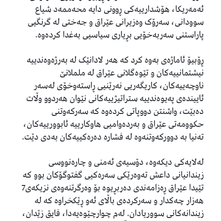
ئەمەریکا، هۆشدارییەکی ڕوونی دایە محەممەد شیاع
سوودانی، سەرۆک وەزیرانی عێراق و جەختی لە گرنگیی
پاراستنی سەربەخۆیی بڕیاری سیاسیی بەغدا کردەوە.
ڕۆبیۆ ئاماژەی بەوە کرد کە هەر لادانێک لە بەرژەوەندییە
نیشتمانییەکان و تێوەگلانی عێراق لە ململانێ
ناوچەییەکان، کاریگەریی نەرێنیی ڕاستەوخۆی لەسەر
ئاییندەی پەیوەندییە ستراتیژییەکانی نێوان هەردوو وڵات
دەبێت، واشنتن دووپاتی کردەوە کە سەرکەوتنی
حکوومەتی عێراق و بەردەوامیی هاوکارییە ئابوورییەکان،
تەنیا بە دوورکەوتنەوە لە فشارە دەرەکییەکان بەدی دێت.
لەلایەکی دیکەوە، دۆسیەی ئەمنی و چارەنووسی
زیندانیانی داعش تەوەرێکی سەرەکیی گفتوگۆکان بوو کە
تێیدا عێراق ڕەزامەندی دەربڕیوە بۆ وەرگرتنەوەی نزیکەی7
هەزار چەکدار و سەرکردەی باڵای ئەو ڕێکخراوە کە لە
زیندانەکانی سووریادان. لەم چوارچێوەیەدا، فایق زێدان،