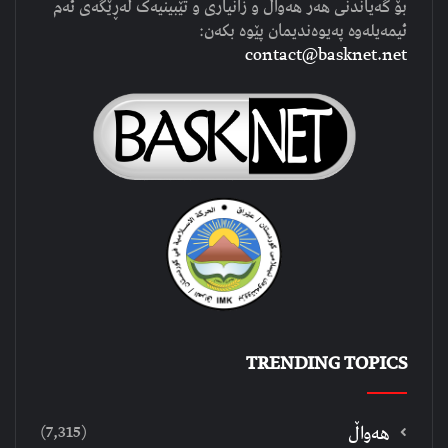
بۆ گەیاندنی هەر هەواڵ و زانیاری و تێبینیەک لەڕێگەی ئەم
ئیمەیلەوە پەیوەندیمان پێوە بکەن:
contact@basknet.net
TRENDING TOPICS
(7,315)
هەواڵ