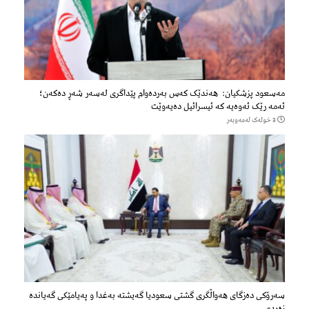
مەسعود پزشكیان: هەندێک کەس بەردەوام پێداگری لەسەر شەڕ دەكەن؛
ئەمە رێک ئەوەیە کە ئیسرائیل دەیەوێت
3 خولەک لەمەوبەر
سەرۆكی دەزگای هەواڵگری گشتی سعودیا گەیشتە بەغدا و پەیامێكی گەیاندە
زەیدی