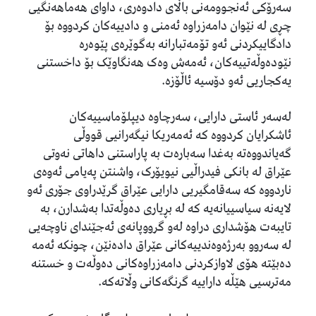
سەرۆکی ئەنجوومەنی باڵای دادوەری، داوای هەماهەنگیی
چڕی لە نێوان دامەزراوە ئەمنی و دادییەکان کردووە بۆ
دادگاییکردنی ئەو تۆمەتبارانە بەگوێرەی پێوەرە
نێودەوڵەتییەکان، ئەمەش وەک هەنگاوێک بۆ داخستنی
یەکجاریی ئەو دۆسیە ئاڵۆزە.
لەسەر ئاستی دارایی، سەرچاوە دیپلۆماسییەکان
ئاشکرایان کردووە کە ئەمەریکا نیگەرانیی قووڵی
گەیاندووەتە بەغدا سەبارەت بە پاراستنی داهاتی نەوتی
عێراق لە بانکی فیدراڵیی نیویۆرک، واشنتن پەیامی ئەوەی
ناردووە کە سەقامگیریی دارایی عێراق گرێدراوی جۆری ئەو
لایەنە سیاسییانەیە کە لە بڕیاری دەوڵەتدا بەشدارن، بە
تایبەت هۆشداری دراوە لەو گرووپانەی ئەجێندای ناوچەیی
لە سەروو بەرژەوەندییەکانی عێراق دادەنێن، چونکە ئەمە
دەبێتە هۆی لاوازکردنی دامەزراوەکانی دەوڵەت و خستنە
مەترسیی هێڵە داراییە گرنگەکانی وڵاتەکە.