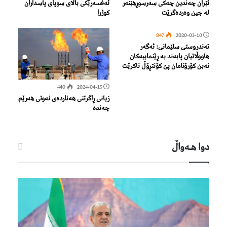
ئێران چەندین چەکی سەرسوڕهێنەر
ئەفسەرێکی باڵای سوپای پاسداران
لە چین وەردەگرێت
کوژرا
847
2020-03-10
تەندروستی سلێمانی: ئەگەر
هاووڵاتیان پابەند بە ڕێنماییەكان
نەبن كۆرۆنامان پێ‌ كۆنتڕۆڵ ناكرێت
440
2024-04-15
زیانی ڕاگرتنی هەناردەی نەوتی هەرێم
چەندە
دوا هـه‌واڵ