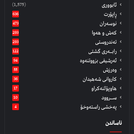
(1,575)
ئابووری
ڕاپۆرت
636
نوسەران
473
كەش و هەوا
293
تەندروستی
293
رابــه‌ری گشتی
122
ئەرشیفى بزووتنەوە
94
وەرزش
55
كاروانی شەهیدان
36
هاوپۆلنەكراو
17
ســروود
10
په‌خشی راسته‌وخۆ
4
ناساندن