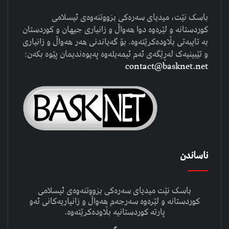
باسک نێت، میدیای سەرەکی بزووتنەوەی ئیسلامی
کوردستانە و لێرەوە دوا هەواڵ و زانیاری جیهان و کوردستان
بە تایبەتی بڵاودەکرێتەوە. بۆ گەیاندنی هەر هەواڵ و زانیاری
و تێبینیەک لەڕێگەی ئەم ئیمەیلەوە پەیوەندیمان پێوە بکەن:
contact@basknet.net
ناساندن
باسک نێت میدیای سەرەکی بزووتنەوەی ئیسلامی
کوردستانە و لێرەوە سەرجەم هەواڵ و زانیاریەکانی ئەو
پارتە کوردستانیە بڵاودەکرێتەوە.