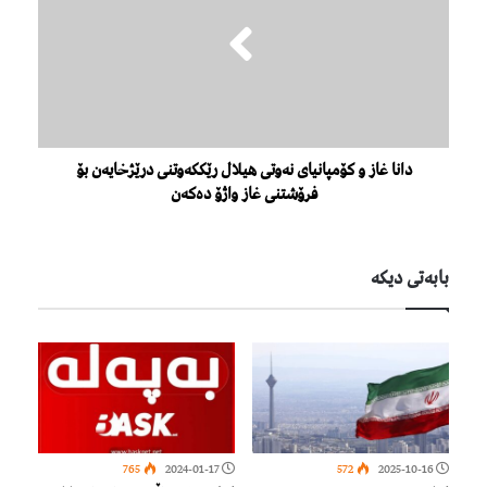
دانا غاز و کۆمپانیای نەوتی هیلال رێککەوتنی درێژخایەن بۆ
فرۆشتنی غاز واژۆ دەکەن
بابەتی دیكە
765
2024-01-17
572
2025-10-16