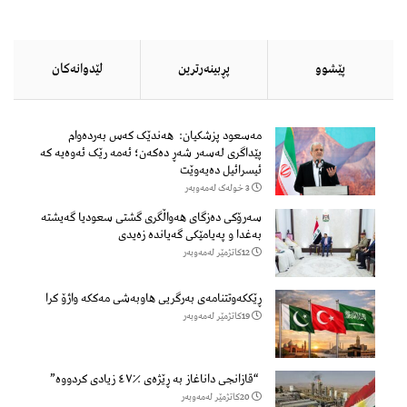
پێشوو
پڕبینەرترین
لێدوانەكان
مەسعود پزشكیان: هەندێک کەس بەردەوام
پێداگری لەسەر شەڕ دەكەن؛ ئەمە رێک ئەوەیە کە
ئیسرائیل دەیەوێت
3 خولەک لەمەوبەر
سەرۆكی دەزگای هەواڵگری گشتی سعودیا گەیشتە
بەغدا و پەیامێكی گەیاندە زەیدی
12كاتژمێر لەمەوبەر
ڕێککەوتتنامەی بەرگریی هاوبەشی مەککە واژۆ کرا
19كاتژمێر لەمەوبەر
“قازانجی داناغاز بە ڕێژەی ٪٤٧ زیادی کردووە”
20كاتژمێر لەمەوبەر