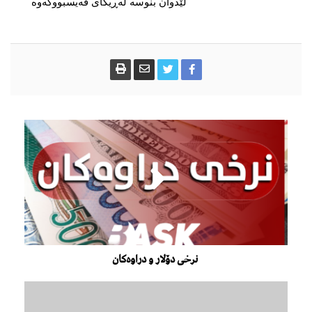
لێدوان بنوسە لەڕیگای فەیسبووکەوە
نرخی دۆلار و دراوەکان