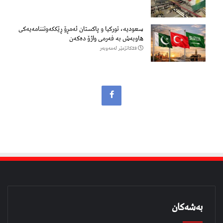
سعودیە، تورکیا و پاکستان ئەمڕۆ ڕێککەوتننامەیەکی
هاوبەش بە فەرمی واژۆ دەکەن
23كاتژمێر لەمەوبەر
بەشەکان