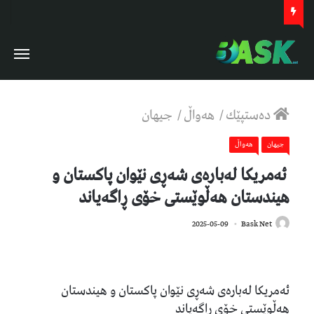
دەستپێك
/
هەواڵ
/
جیهان
جیهان
هەواڵ
ئەمریکا لەبارەی شەڕی نێوان پاکستان و
هیندستان هەڵوێستی خۆی ڕاگەیاند
537
2025-05-09
Bask Net
ئەمریکا لەبارەی شەڕی نێوان پاکستان و هیندستان
هەڵوێستی خۆی ڕاگەیاند