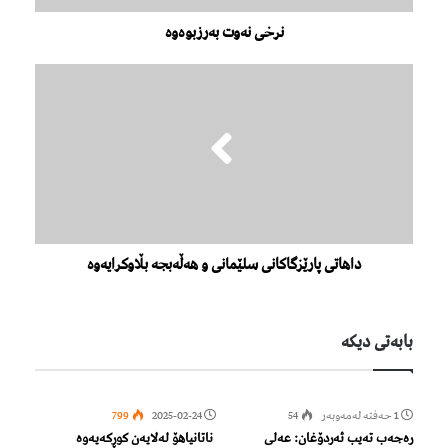
نرخی نەوت بەرزبوەوە
داهاتی پارێزگاکانی سلێمانی و هەڵەبجە بڵاوکرایەوە
بابەتی دیكە
1 حەفتە لەمەوبەر
54
2025-02-24
799
رەجەب تەیب ئەردۆغان: عەلی
ناتانیاهۆ لەلایەن كوڕكەیەوە