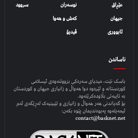
عێڕاق
نوسەران
سروود
جیهان
کەش و هەوا
ئابووری
ڤیدیۆ
ناساندن
باسک نێت، میدیای سەرەکی بزووتنەوەی ئیسلامی
کوردستانە و لێرەوە دوا هەواڵ و زانیاری جیهان و کوردستان
بە تایبەتی بڵاودەکرێتەوە.
بۆ گەیاندنی هەر هەواڵ و زانیاری و تێبینیەک لەڕێگەی ئەم
ئیمەیلەوە پەیوەندیمان پێوە بکەن:
contact@basknet.net