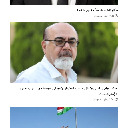
نیگارکێشە بێدەنگەکەی ناخمان
14كاتژمێر لەمەوبەر
جنێودەرانی ناو سۆشیال میدیا، لەنێوان هەستی خۆبەکەم زانین و حەزی
خۆدەرخستندا
16كاتژمێر لەمەوبەر