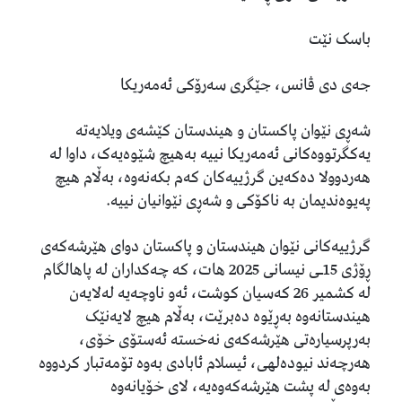
باسک نێت
جەی دی ڤانس، جێگری سەرۆکی ئەمەریکا
شەڕی نێوان پاکستان و هیندستان کێشەی ویلایەتە
یەکگرتووەکانی ئەمەریکا نییە بەهیچ شێوەیەک، داوا لە
هەردوولا دەکەین گرژییەکان کەم بکەنەوە، بەڵام هیچ
پەیوەندیمان بە ناکۆکی و شەڕی نێوانیان نییە.
گرژییەکانی نێوان هیندستان و پاکستان دوای هێرشەکەی
ڕۆژی 15ـی نیسانی 2025 هات، کە چەکداران لە پاهالگام
لە کشمیر 26 کەسیان کوشت، ئەو ناوچەیە لەلایەن
هیندستانەوە بەڕێوە دەبرێت، بەڵام هیچ لایەنێک
بەرپرسیارەتی هێرشەکەی نەخستە ئەستۆی خۆی،
هەرچەند نیودەلهی، ئیسلام ئابادی بەوە تۆمەتبار کردووە
بەوەی لە پشت هێرشەکەوەیە، لای خۆیانەوە