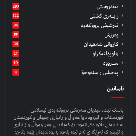
تەندروستی
293
رابــه‌ری گشتی
122
ئەرشیفى بزووتنەوە
94
وەرزش
55
كاروانی شەهیدان
36
هاوپۆلنەكراو
17
ســروود
10
په‌خشی راسته‌وخۆ
4
ناساندن
باسک نێت، میدیای سەرەکی بزووتنەوەی ئیسلامی
کوردستانە و لێرەوە دوا هەواڵ و زانیاری جیهان و کوردستان
بە تایبەتی بڵاودەکرێتەوە. بۆ گەیاندنی هەر هەواڵ و زانیاری
و تێبینیەک لەڕێگەی ئەم ئیمەیلەوە پەیوەندیمان پێوە بکەن: