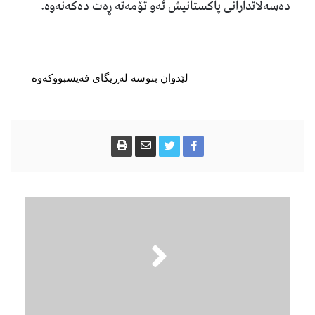
دەسەڵاتدارانی پاکستانیش ئەو تۆمەتە ڕەت دەکەنەوە.
لێدوان بنوسە لەڕیگای فەیسبووکەوە