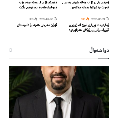
زەیدی وتی رۆژانە یەك ملیۆن بەرمیل
دەستدرێژی كراوەتە سەر بۆیە
نەوت بۆ توركیا رەوانە دەكەین
دورخراوەتەوە دەرەوەی وڵات
353
2025-09-30
836
2020-08-21
ژماره‌یه‌ك بڕیاری نوێ له‌ ژووری
ئێران مەرجی هەیە بۆ دانوستان
ئۆپراسیۆنی پارێزگای هه‌ولێره‌وه‌
دوا هـه‌واڵ