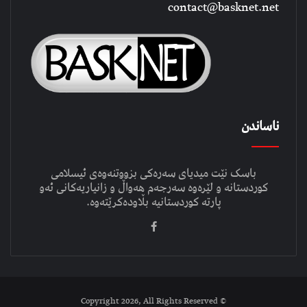
contact@basknet.net
ناساندن
باسک نێت میدیای سەرەکی بزووتنەوەی ئیسلامی
کوردستانە و لێرەوە سەرجەم هەواڵ و زانیاریەکانی ئەو
پارتە کوردستانیە بڵاودەکرێتەوە.
© Copyright 2026, All Rights Reserved