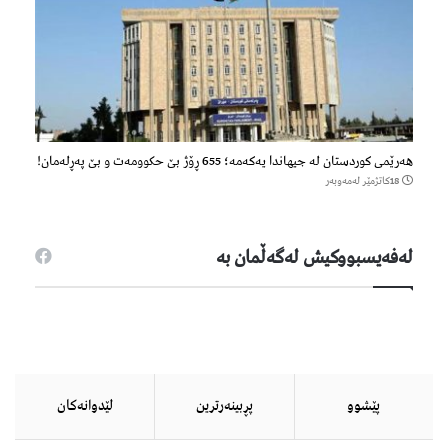
هەرێمی کوردستان لە جیهاندا یەکەمە؛ 655 ڕۆژ بێ حکوومەت و بێ پەڕلەمان!
18كاتژمێر لەمەوبەر
لەفەیسبووكیش لەگەڵمان بە
پێشوو
پڕبینەرترین
لێدوانەكان