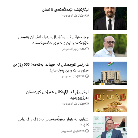
نیگارکێشە بێدەنگەکەی ناخمان
14كاتژمێر لەمەوبەر
جنێودەرانی ناو سۆشیال میدیا، لەنێوان هەستی
خۆبەکەم زانین و حەزی خۆدەرخستندا
16كاتژمێر لەمەوبەر
هەرێمی کوردستان لە جیهاندا یەکەمە؛ 655 ڕۆژ بێ
حکوومەت و بێ پەڕلەمان!
18كاتژمێر لەمەوبەر
نرخی زێڕ لە بازاڕەکانی هەرێمی کوردستان
بەرزبوویەوە
19كاتژمێر لەمەوبەر
عێراق، لە نێوان دەوڵەمەندیی یەدەگ و قەیرانی
کاشدا
20كاتژمێر لەمەوبەر