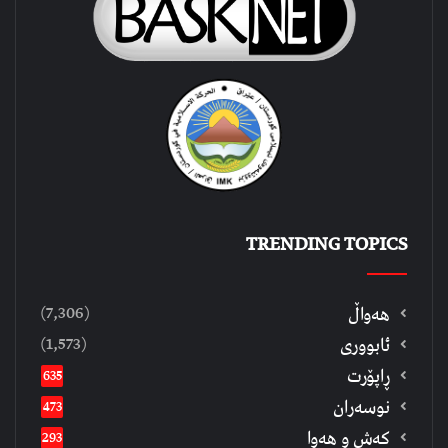
TRENDING TOPICS
(7,306)
هەواڵ
(1,573)
ئابووری
ڕاپۆرت
635
نوسەران
473
كەش و هەوا
293