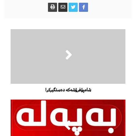
شامپۆفرۆشەکە دەستگیرکرا