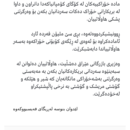
مادە خۆراکییەکان لە کۆگای کۆمپانیاکەدا دانراون و داوا
لە بریکارانی خۆراک دەکات سەردانیان بکەن بۆ وەرگرتنی
پشکی ھاوڵاتییان.
ڕوونیشیکردووەتەوە، بڕی سێ ملیۆن فەردە ئارد
ئامادەکراوە بۆ ئەوەی لە ڕێگەی کۆبۆنی خۆراکەوە بەسەر
ھاوڵاتییاندا دابەشبکرێت.
وەزیری بازرگانی عێراق دەشڵیت، ھاوڵاتییان دەتوانن لە
سبەینێوە سەردانی بریکارەکانیان بکەن بە مەبەستی
وەرگرتنی بەشەخۆراکی مانگانەیان کە شیر و ھێلکە و
گۆشتی مریشک و گۆشتی بە نرخی پاڵپشتیکراو
لەخۆدەگرێت.
لێدوان بنوسە لەڕیگای فەیسبووکەوە