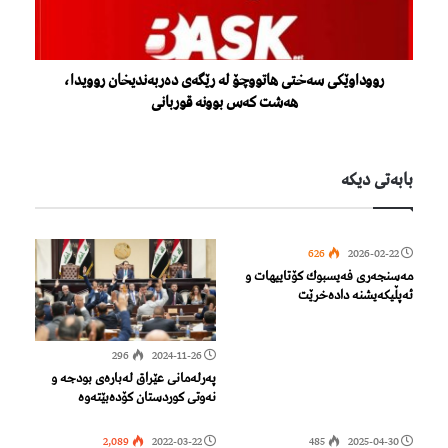
رووداوێکی سەختی هاتووچۆ لە رێگەی دەربەندیخان روویدا،
هەشت کەس بوونە قوربانی
بابەتی دیكە
626
2026-02-22
مه‌سنجه‌ری فه‌یسبوك كۆتاییهات و
ئەپڵیکەیشنە دادەخرێت
296
2024-11-26
پەرلەمانی عێراق لەبارەی بودجە و
نەوتی کوردستان کۆدەبێتەوە
2,089
2022-03-22
485
2025-04-30