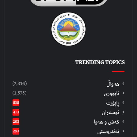
TRENDING TOPICS
(7,316)
هەواڵ
(1,575)
ئابووری
ڕاپۆرت
636
نوسەران
473
كەش و هەوا
293
تەندروستی
293