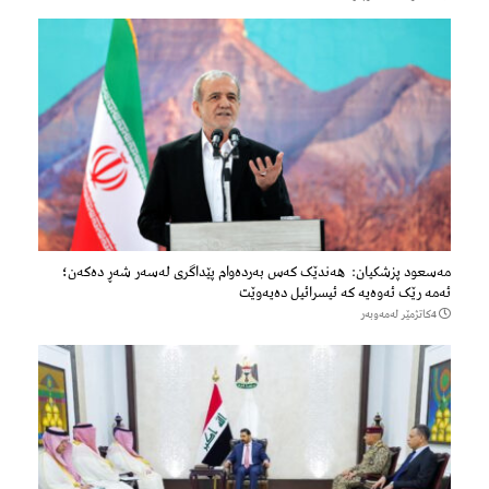
مەسعود پزشكیان: هەندێک کەس بەردەوام پێداگری لەسەر شەڕ دەكەن؛
ئەمە رێک ئەوەیە کە ئیسرائیل دەیەوێت
4كاتژمێر لەمەوبەر