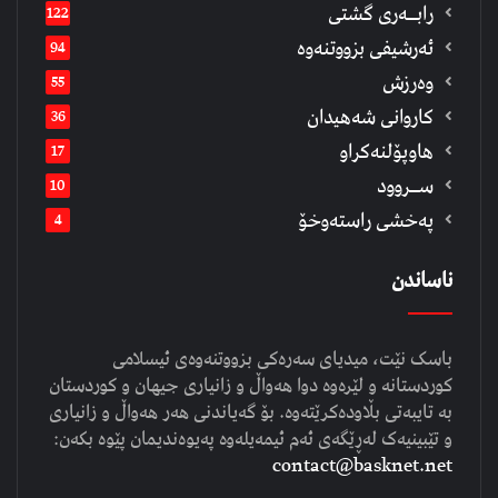
رابــه‌ری گشتی
122
ئەرشیفى بزووتنەوە
94
وەرزش
55
كاروانی شەهیدان
36
هاوپۆلنەكراو
17
ســروود
10
په‌خشی راسته‌وخۆ
4
ناساندن
باسک نێت، میدیای سەرەکی بزووتنەوەی ئیسلامی
کوردستانە و لێرەوە دوا هەواڵ و زانیاری جیهان و کوردستان
بە تایبەتی بڵاودەکرێتەوە. بۆ گەیاندنی هەر هەواڵ و زانیاری
و تێبینیەک لەڕێگەی ئەم ئیمەیلەوە پەیوەندیمان پێوە بکەن:
contact@basknet.net