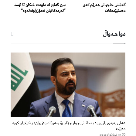
گەشتی حاجیانی هەرێم کەی
سێ گه‌نج له‌ ماوه‌ت خنكان تا ئێستا
دەستپێدەکات
“ته‌رمه‌كانیان نه‌دۆزراونه‌ته‌وه‌”
دوا هـه‌واڵ
عەلی زەیدی رازیبووە بە دانانی چوار جێگر بۆ سەرۆك وەزیران؛ یەكێكیان كورد
دەبێت
54 خولەک لەمەوبەر