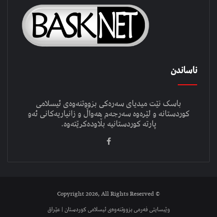
ناساندن
باسک نێت میدیای سەرەکی بزووتنەوەی ئیسلامی
کوردستانە و لێرەوە سەرجەم هەواڵ و زانیاریەکانی ئەو
پارتە کوردستانیە بڵاودەکرێتەوە.
© Copyright 2026, All Rights Reserved
وێبسایتی فەرمی بزووتنەوەی ئیسلامی کوردستان | عێراق