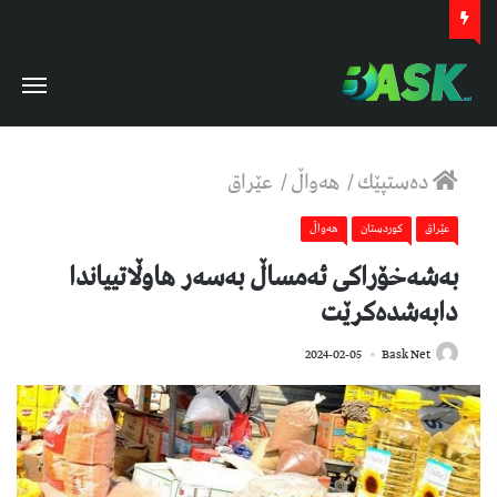
دەستپێك
/
هەواڵ
/
عێراق
عێراق
كوردستان
هەواڵ
بەشەخۆراکی ئەمساڵ بەسەر هاوڵاتییاندا
دابەشدەکرێت
758
2024-02-05
Bask Net