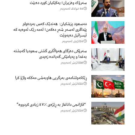
سەرۆك وەزیران؛ یەكێكیان كورد دەبێت
54 خولەک لەمەوبەر
مەسعود پزشكیان: هەندێک کەس بەردەوام
پێداگری لەسەر شەڕ دەكەن؛ ئەمە رێک ئەوەیە کە
ئیسرائیل دەیەوێت
4كاتژمێر لەمەوبەر
سەرۆكی دەزگای هەواڵگری گشتی سعودیا گەیشتە
بەغدا و پەیامێكی گەیاندە زەیدی
16كاتژمێر لەمەوبەر
ڕێککەوتتنامەی بەرگریی هاوبەشی مەککە واژۆ کرا
22كاتژمێر لەمەوبەر
“قازانجی داناغاز بە ڕێژەی ٪٤٧ زیادی کردووە”
24كاتژمێر لەمەوبەر