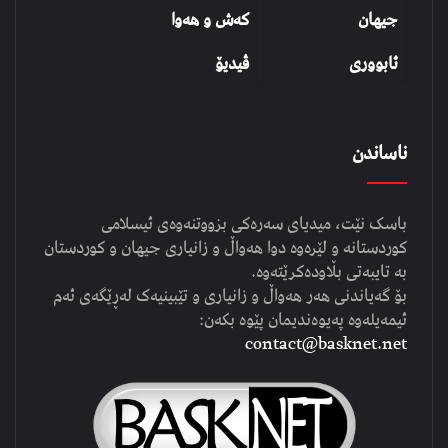
جیهان
کەش و هەوا
ئابووری
ڤیدیۆ
ناساندن
باسک نێت، میدیای سەرەکی بزووتنەوەی ئیسلامی
کوردستانە و لێرەوە دوا هەواڵ و زانیاری جیهان و کوردستان
بە تایبەتی بڵاودەکرێتەوە.
بۆ گەیاندنی هەر هەواڵ و زانیاری و تێبینیەک لەڕێگەی ئەم
ئیمەیلەوە پەیوەندیمان پێوە بکەن:
contact@basknet.net