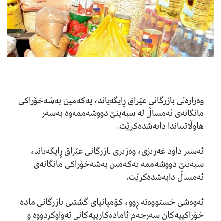
وەزارەتی بازرگانی عێراق ڕایگەیاند، یەکەمین بەشەخۆراکی
مانگانەی ئەمساڵ لە سبەینێ دووشەممەوە بەسەر
ھاوڵاتییاندا دابەشدەکرێت.
ئەسیر داود غەریزی، وەزیری بازرگانی عێراق ڕایگەیاند،
سبەینێ دووشەممە یەکەمین بەشەخۆراکی مانگانەی
ئەمساڵ دابەشدەکرێت.
ئەوەشی خستووەتە ڕوو، کۆمپانیای گشتیی بازرگانی مادە
خۆراکییەکان سەرجەم ئامادەکارییەکانی تەواوکردووە و