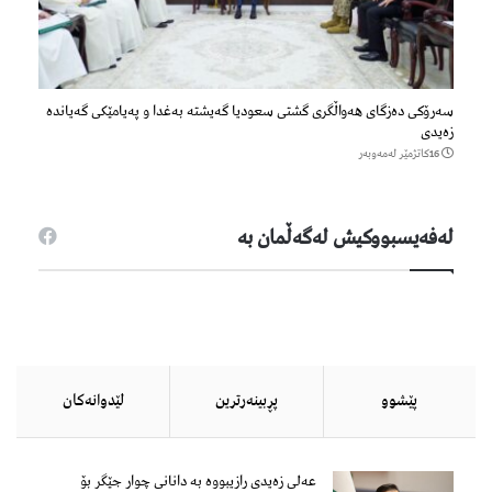
سەرۆكی دەزگای هەواڵگری گشتی سعودیا گەیشتە بەغدا و پەیامێكی گەیاندە
زەیدی
16كاتژمێر لەمەوبەر
لەفەیسبووكیش لەگەڵمان بە
پێشوو
پڕبینەرترین
لێدوانەكان
عەلی زەیدی رازیبووە بە دانانی چوار جێگر بۆ