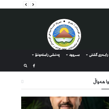
رابــه‌ری گشتی
ســروود
په‌خشی راسته‌وخۆ
گەڕان
ا هـه‌واڵ