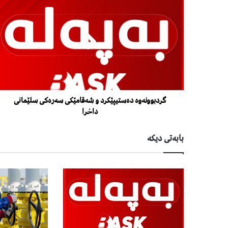
گردبوونەوە دەستیپێکرد و شەقامێکى سەرەکى سلێمانى
داخرا
بابەتی دیكە