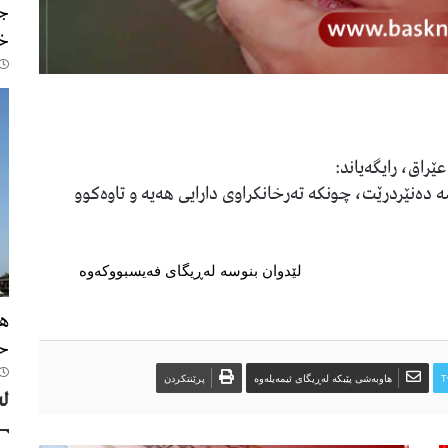
جن
خۆ
ێراق، رایگەیاند:
و 12ی ئەمساڵ بێ كێشە دەنێردرێت، چونكە تەرخانكراوی دارایی هەیە و تاوەكوو
لێدوان بنوسە لەڕیگای فەیسبووکەوە
حک
T
هاوبەشی پێبکە لەڕیگای ئیمەیلەوە
پرێنتکردن
لە