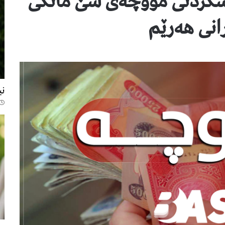
بەشکردنی مووچەی سێ مانگی
انی هەرێم
313
نی