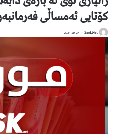
زانیاری نوێ لە بارەی دا
کۆتایی ئەمساڵی فەرمانبەر
2024-10-27
Bask Net