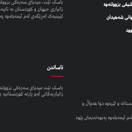
باسک نێت، میدیای سەرەکی بزووتنە
شیفی بزووتنەوە
زانیاری جیهان و کوردستان بە تایبەت
تێبینیەک لەڕێگەی ئەم ئیمەیلەوە پە
وانی شەهیدان
ود
ناساندن
باسک نێت میدیای سەرەکی بزووتنە
زانیاریەکانی ئەو پارتە کوردستانیە ب
انە و لێرەوە دوا هەواڵ و
ەم ئیمەیلەوە پەیوەندیمان پێوە