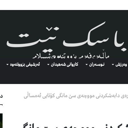
وەرزش
نـوسـەران
كاروانی شەهیدان
ئەرشیفى بزووتنەوە
بارەی دابەشکردنی مووچەی سێ مانگی کۆتایی ئەمساڵی
دو