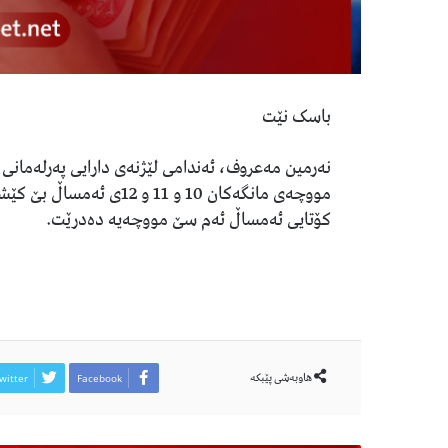
باسک نێت
نەرمین مەعروف، ئەندامی لێژنەی دارایی پەرلەمانی ع
مووچەی مانگەكان 10 و 11 
كۆتایی ئەمساڵ ئەم سێ مووچەیە دەدرێت.
هاوبەشی پێبكە
witter
Facebook