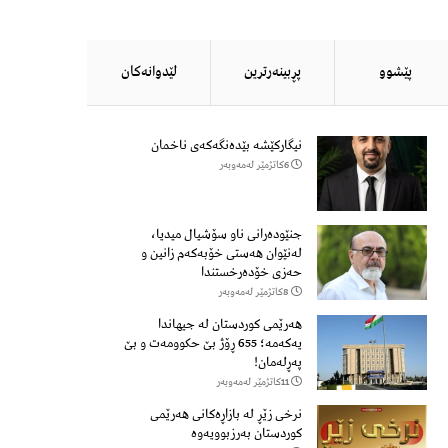
پێشوو
پڕبینەرترین
لێدوانەكان
نیگارکێشە بێدەنگەکەی ناخمان
6كاتژمێر لەمەوبەر
جنێودەرانی ناو سۆشیال میدیا،
لەنێوان هەستی خۆبەکەم زانین و
حەزی خۆدەرخستندا
8كاتژمێر لەمەوبەر
هەرێمی کوردستان لە جیهاندا
یەکەمە؛ 655 ڕۆژ بێ حکوومەت و بێ
پەڕلەمان!
11كاتژمێر لەمەوبەر
نرخی زێڕ لە بازاڕەکانی هەرێمی
کوردستان بەرزبوویەوە