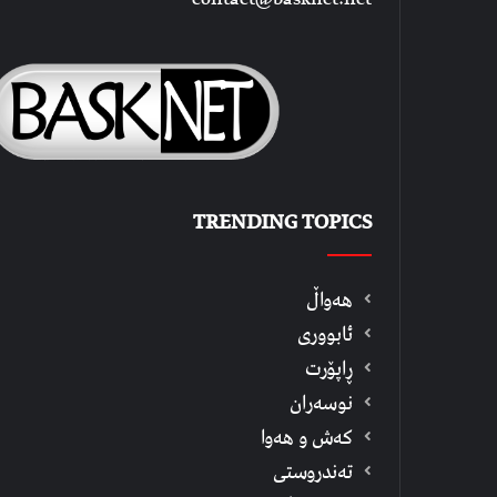
TRENDING TOPICS
هەواڵ
ئابووری
ڕاپۆرت
نوسەران
كەش و هەوا
تەندروستی