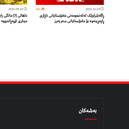
2024-09-11
582
2024-12-04
ڕاگەێنراوێک لەئەنجومەنی مامۆستایانی ناڕازی
ڕاپەڕینەوە بۆ مامۆستایانی سەربەرز
دیناری تێپەڕاندووە
بەشەکان