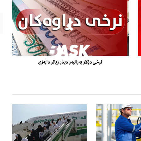
نرخی دۆلار بەرانبەر دینار زیاتر دابەزی