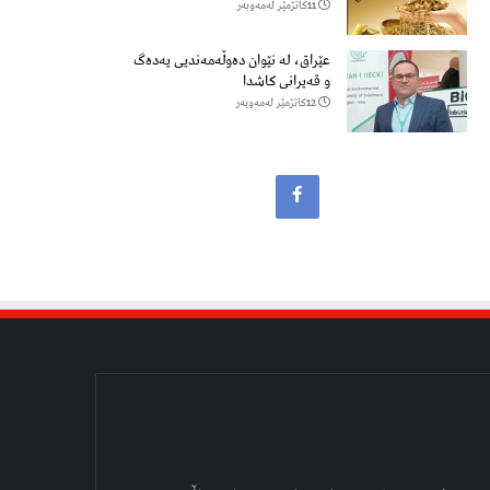
11كاتژمێر لەمەوبەر
عێراق، لە نێوان دەوڵەمەندیی یەدەگ
و قەیرانی کاشدا
12كاتژمێر لەمەوبەر