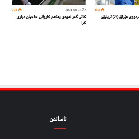
791
2024-06-17
673
داهاتی (7) مانگی رابردووی عێراق (77) تریلیۆن
کاتی گەرانەوەی یەکەم کاروانی حاجیان دیاری
کرا
ناساندن