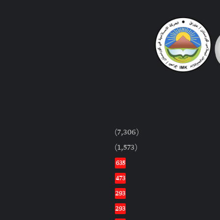
(7,306)
(1,573)
635
473
293
293