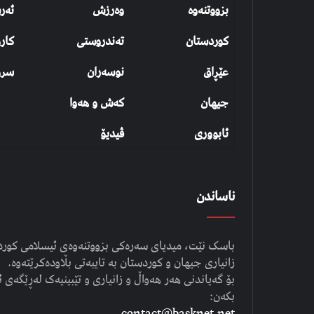
بزووتنەوە
وەرزش
ئەر
کوردستان
تەندروستی
کار
عێڕاق
نوسەران
سرو
جیهان
کەش و هەوا
ئابووری
ڤیدیۆ
ناساندن
باسک نێت، میدیای سەرەکی بزووتنەوەی ئیسلامی کوردست
زانیاری جیهان و کوردستان بە تایبەتی بڵاودەکرێتەوە.
بۆ گەیاندنی هەر هەواڵ و زانیاری و تێبینیەک لەڕێگەی ئ
بکەن:
contact@basknet.net