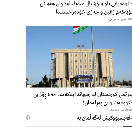
ێودەرانی ناو سۆشیال میدیا، لەنێوان هەستی
بەکەم زانین و حەزی خۆدەرخستندا
8كاتژمێر لەمەوبەر
هەرێمی کوردستان لە جیهاندا یەکەمە؛ 655 ڕۆژ بێ
وومەت و بێ پەڕلەمان!
11كاتژمێر لەمەوبەر
فەیسبووكیش لەگەڵمان بە