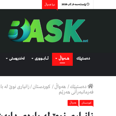
پێنجشەممە 6, ئاب 2026
دوا هەواڵ
دەستپێك
هــەواڵ
ئــابــووری
تەندروستی
دەستپێك
/
هەواڵ
/
كوردستان
/
زانیاری نوێ لە 
فەرمانبەرانی هەرێم
كوردستان
هەواڵ