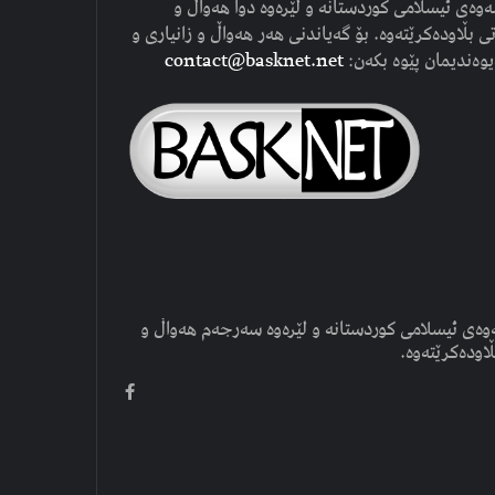
وەی ئیسلامی کوردستانە و لێرەوە دوا هەواڵ و
ی بڵاودەکرێتەوە. بۆ گەیاندنی هەر هەواڵ و زانیاری و
یوەندیمان پێوە بکەن:
contact@basknet.net
وەی ئیسلامی کوردستانە و لێرەوە سەرجەم هەواڵ و
ڵاودەکرێتەوە.