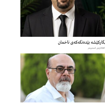
گارکێشە بێدەنگەکەی ناخمان
6كاتژمێر لەمەوبەر