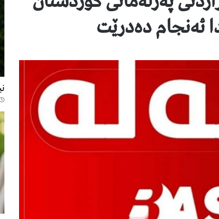
اردنی پەرلەمانی کوردستان
ا ئەنجام دەدرێت
680
نی