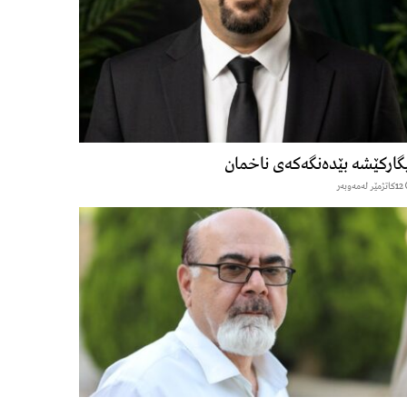
گارکێشە بێدەنگەکەی ناخمان
12كاتژمێر لەمەوبەر