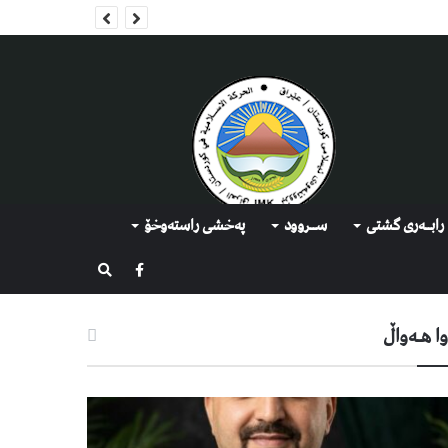
رابــه‌ری گشتی
ســروود
په‌خشی راسته‌وخۆ
گەڕان
ا هـه‌واڵ