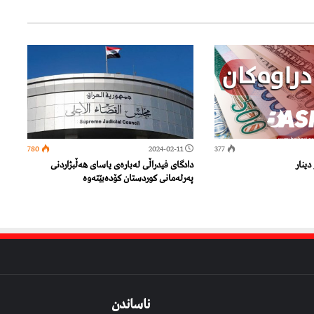
780
2024-02-11
377
دینار
دادگای فیدراڵی لەبارەی یاسای هەڵبژاردنی
په‌رله‌مانی کوردستان کۆدەبێتەوە
ناساندن