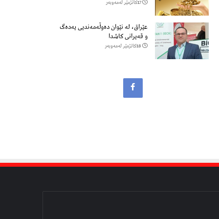
17كاتژمێر لەمەوبەر
عێراق، لە نێوان دەوڵەمەندیی یەدەگ
و قەیرانی کاشدا
18كاتژمێر لەمەوبەر