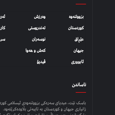
بزووتنەوە
وەرزش
ئەر
کوردستان
تەندروستی
کار
عێڕاق
نوسەران
سرو
جیهان
کەش و هەوا
ئابووری
ڤیدیۆ
ناساندن
باسک نێت، میدیای سەرەکی بزووتنەوەی ئیسلامی کوردست
زانیاری جیهان و کوردستان بە تایبەتی بڵاودەکرێتەوە.