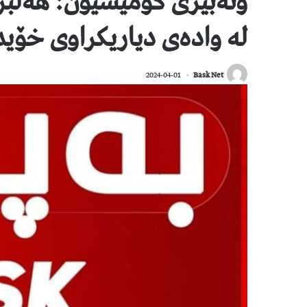
وتەبێژى کۆمیسیۆن: هەڵبژ
لە وادەى دیاریکراوى خۆید
2024-04-01
Bask Net