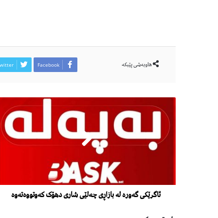
هاوبەشی پێبكە
witter
Facebook
ئاگرێکی گەورە لە بازاڕی چەلێی شاری دهۆک کەوتووەتەوە