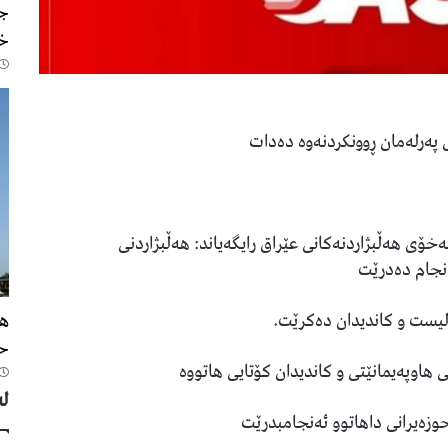
جن
خۆ
 پەرلەمان ڕوونکردنەوە دەدات
ۆى هەڵبژاردنەکانى عێراق رایگەیاند: هەڵبژاردنی
ەنجام دەدرێت
حک
اوپەیمانێتی و کاندیدان کۆتایی هاتووە
لە