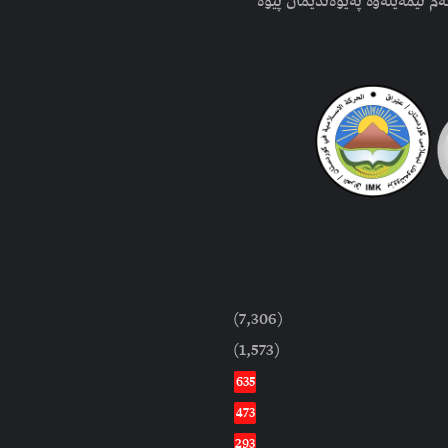
ەم ئیمەیلەوە پەیوەندیمان پێوە
(7,306)
(1,573)
635
473
293