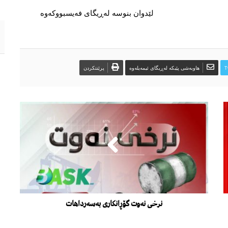
لێدوان بنوسە لەڕیگای فەیسبووکەوە
T
هاوبەشی پێبکە لەڕیگای ئیمەیلەوە
پرێنتکردن
نرخی نەوت گۆڕانکاری بەسەرداهات