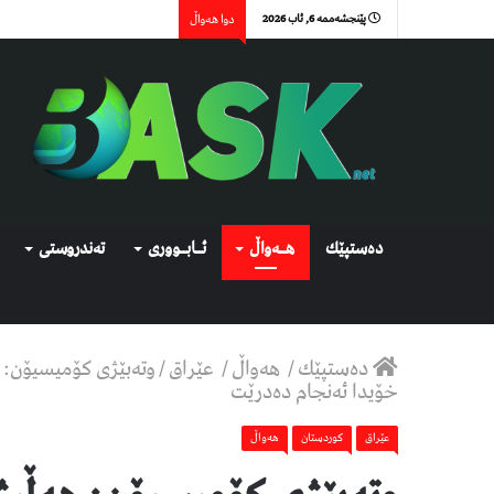
پێنجشەممە 6, ئاب 2026
دوا هەواڵ
دەستپێك
هــەواڵ
ئــابــووری
تەندروستی
دەستپێك
/
هەواڵ
/
عێراق
/
وتەبێژى کۆمیسیۆن: ه
خۆیدا ئەنجام دەدرێت
عێراق
كوردستان
هەواڵ