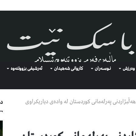
وەرزش
نـوسـەران
كاروانی شەهیدان
ئەرشیفى بزووتنەوە
ەڵبژاردنی پەرلەمانی کوردستان لە وادەى دیاریکراوى
دو