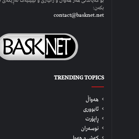
بۆ گەیاندنی هەر هەواڵ و زانیاری و تێبینیەک لەڕێگەی ئ
بکەن:
contact@basknet.net
TRENDING TOPICS
هەواڵ
ئابووری
ڕاپۆرت
نوسەران
كەش و هەوا