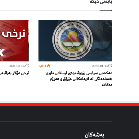
بابەتی دیكە
2024-08-05
1,034
2024-01-13
مەکتەبی سیاسی بزووتنەوەی ئیسلامی داوای
نرخی دۆلار بەرانبەر 
هەماهەنگی لە لایەنەکانی عێراق و هەرێم
دەکات
بەشەکان