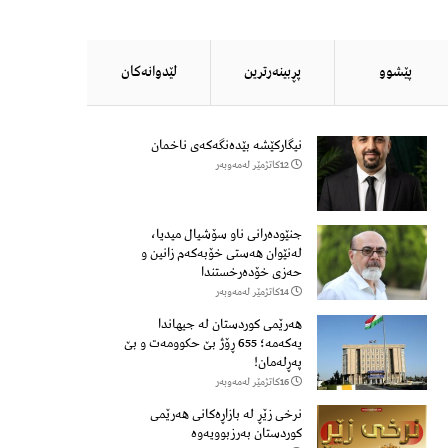
پێشوو
پڕبینەرترین
لێدوانەكان
نیگارکێشە بێدەنگەکەی ناخمان
12كاتژمێر لەمەوبەر
جنێودەرانی ناو سۆشیال میدیا،
لەنێوان هەستی خۆبەکەم زانین و
حەزی خۆدەرخستندا
14كاتژمێر لەمەوبەر
هەرێمی کوردستان لە جیهاندا
یەکەمە؛ 655 ڕۆژ بێ حکوومەت و بێ
پەڕلەمان!
16كاتژمێر لەمەوبەر
نرخی زێڕ لە بازاڕەکانی هەرێمی
کوردستان بەرزبوویەوە