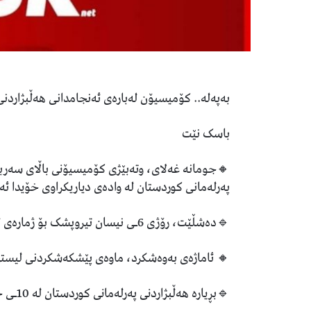
بەپەلە.. کۆمیسیۆن لەبارەی ئەنجامدانی هەڵبژاردنی
باسک نێت
🔸جومانە غەلاى، وتەبێژى کۆمیسیۆنى باڵاى سەربەخ
پەرلەمانی کوردستان لە وادەى دیاریکراوى خۆیدا ئ
🔹دەشڵێت، رۆژى 6ـى نیسان تیروپشک بۆ ژمارەى لیست و کاندیدان دەکرێت.
🔸 ئاماژەی بەوەشکرد، ماوەی پێشکەشکردنی لیستی ه
🔹بڕیارە هەڵبژاردنى پەرلەمانى کوردستان لە 10ـی حوزەیرانى داهاتوو ئەنجامبدرێت