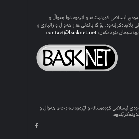
وەی ئیسلامی کوردستانە و لێرەوە دوا هەواڵ و
ی بڵاودەکرێتەوە. بۆ گەیاندنی هەر هەواڵ و زانیاری و
یوەندیمان پێوە بکەن:
contact@basknet.net
وەی ئیسلامی کوردستانە و لێرەوە سەرجەم هەواڵ و
ڵاودەکرێتەوە.