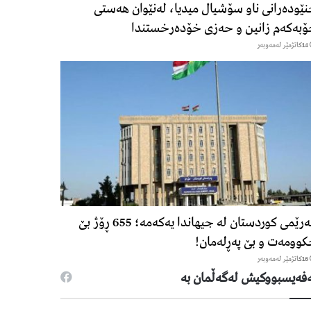
ێودەرانی ناو سۆشیال میدیا، لەنێوان هەستی
بەکەم زانین و حەزی خۆدەرخستندا
14كاتژمێر لەمەوبەر
هەرێمی کوردستان لە جیهاندا یەکەمە؛ 655 ڕۆژ بێ
وومەت و بێ پەڕلەمان!
16كاتژمێر لەمەوبەر
فەیسبووكیش لەگەڵمان بە