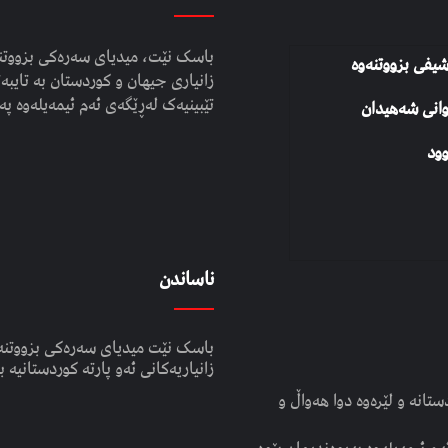
باسک نێت، میدیای سەرەکی بزووتنە
شیفی بزووتنەوە
زانیاری جیهان و کوردستان بە تایبەت
تێبینیەک لەڕێگەی ئەم ئیمەیلەوە پە
وانی شەهیدان
ود
ناساندن
باسک نێت میدیای سەرەکی بزووتنە
زانیاریەکانی ئەو پارتە کوردستانیە ب
انە و لێرەوە دوا هەواڵ و