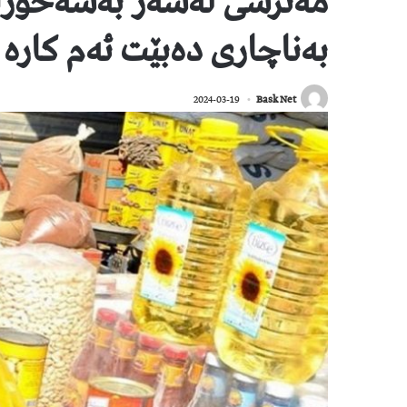
مەترسی لەسەر بەشەخۆراک
بەناچاری دەبێت ئەم کارە
2024-03-19
Bask Net