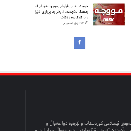
خۆپیشاندانی فراوانی مووچەخۆران لە
بەغدا، حکومەت ناچار بە بڕیاری خێرا
و یەکلاکەوە دەکات
21كاتژمێر لەمەوبەر
وەی ئیسلامی کوردستانە و لێرەوە دوا هەواڵ و
ی بڵاودەکرێتەوە. بۆ گەیاندنی هەر هەواڵ و زانیاری و