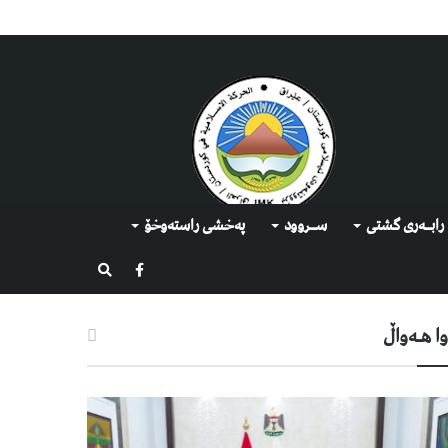
رابــه‌ری گشتی
ســروود
په‌خشی راسته‌وخۆ
گەڕان
ا هـه‌واڵ