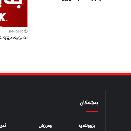
2024-01-30
لەکەرکوک درۆنێک ک
بەشەکان
بزووتنەوە
وەرزش
ئەر