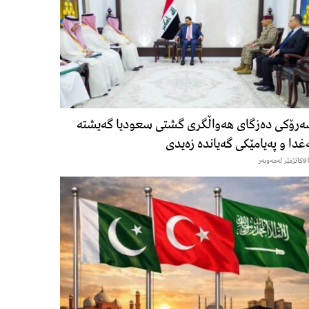
رۆكی دەزگای هەواڵگری گشتی سعودیا گەیشتە
غدا و پەیامێكی گەیاندە زەیدی
9كاتژمێر لەمەوبەر