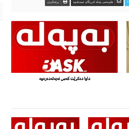
T
هاوبەشی پێبکە لەڕیگای ئیمەیلەوە
پرێنتکردن
داوا دەکرێت کەس نەیەتەدەرەوە