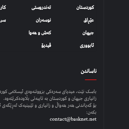
کوردستان
تەندروستی
کار
عێڕاق
نوسەران
سرو
جیهان
کەش و هەوا
ئابووری
ڤیدیۆ
ناساندن
باسک نێت، میدیای سەرەکی بزووتنەوەی ئیسلامی کوردست
زانیاری جیهان و کوردستان بە تایبەتی بڵاودەکرێتەوە.
بۆ گەیاندنی هەر هەواڵ و زانیاری و تێبینیەک لەڕێگەی ئ
بکەن:
contact@basknet.net