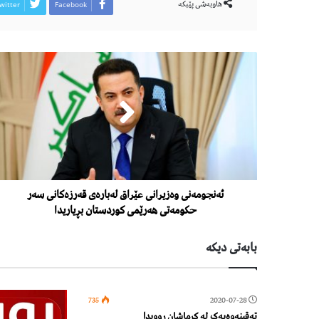
هاوبەشی پێبكە
witter
Facebook
ئەنجومەنی وەزیرانی عێراق لەبارەی قەرزەکانی سەر
حکومەتی هەرێمی کوردستان بڕیاریدا
بابەتی دیكە
735
2020-07-28
تەقینەوەیەک لە کرماشان روویدا