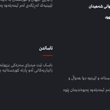
تێبینیەک لەڕێگەی ئەم ئیمەیلەوە پە
وانی شەهیدان
ود
ناساندن
باسک نێت میدیای سەرەکی بزووتنە
زانیاریەکانی ئەو پارتە کوردستانیە ب
انە و لێرەوە دوا هەواڵ و
ەم ئیمەیلەوە پەیوەندیمان پێوە