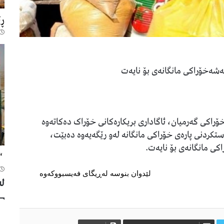
ڕێ
بەشەخۆراکی مانگانەی بۆ نایەت
 خۆراکی گەرمیان، ئاگاداری بریکارەکانی خۆراک دەکاتەوە
ستکردنی پارەی خۆراکی مانگانە لەو رێگەیەوە دەبێت،
کی مانگانەی بۆ نایەت.
“ق
لێدوان بنوسە لەڕیگای فەیسبووکەوە
لە