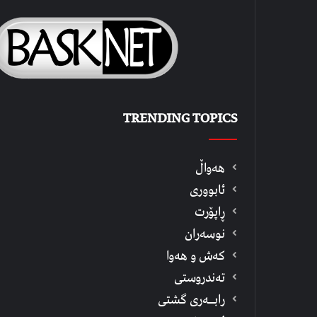
TRENDING TOPICS
هەواڵ
ئابووری
ڕاپۆرت
نوسەران
كەش و هەوا
تەندروستی
رابــه‌ری گشتی