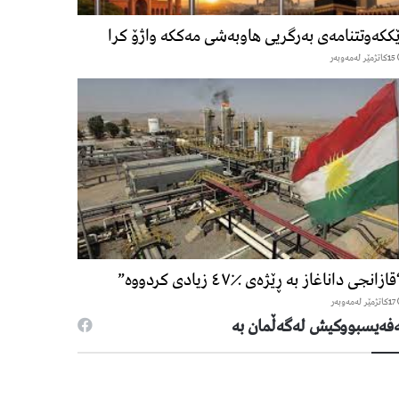
ککەوتتنامەی بەرگریی هاوبەشی مەککە واژۆ کرا
15كاتژمێر لەمەوبەر
ازانجی داناغاز بە ڕێژەی ٪٤٧ زیادی کردووە”
17كاتژمێر لەمەوبەر
فەیسبووكیش لەگەڵمان بە