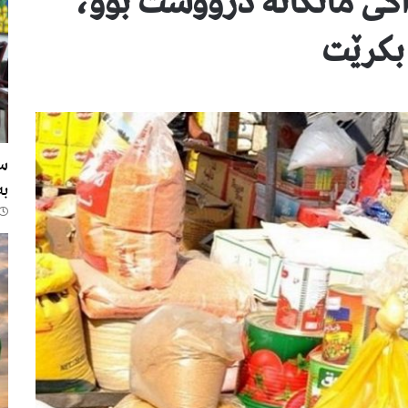
ی مانگانە درووست بوو،
 بکرێت
810
سە
بە