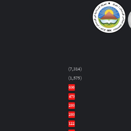
(7,314)
(1,575)
636
473
293
293
122