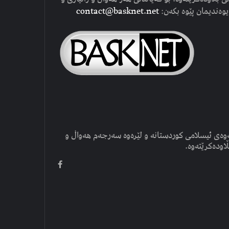
یوەندیمان پێوە بکەن:
contact@basknet.net
وەی ئیسلامی کوردستانە و لێرەوە سەرجەم هەواڵ و
ڵاودەکرێتەوە.