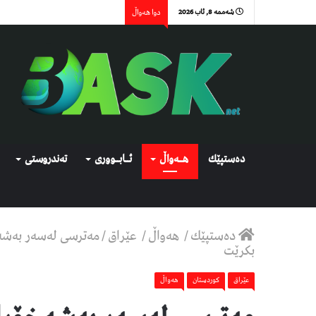
شەممە 8, ئاب 2026
دوا هەواڵ
دەستپێك
هــەواڵ
ئــابــووری
تەندروستی
دەستپێك
/
هەواڵ
/
عێراق
/
مەترسی لەسەر بەشەخ
بکرێت
عێراق
كوردستان
هەواڵ