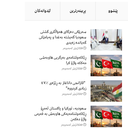
پێشوو
پڕبینەرترین
لێدوانەكان
سەرۆكی دەزگای هەواڵگری گشتی
سعودیا گەیشتە بەغدا و پەیامێكی
گەیاندە زەیدی
9كاتژمێر لەمەوبەر
ڕێککەوتتنامەی بەرگریی هاوبەشی
مەککە واژۆ کرا
15كاتژمێر لەمەوبەر
“قازانجی داناغاز بە ڕێژەی ٪٤٧
زیادی کردووە”
17كاتژمێر لەمەوبەر
سعودیە، تورکیا و پاکستان ئەمڕۆ
ڕێککەوتننامەیەکی هاوبەش بە فەرمی
واژۆ دەکەن
20كاتژمێر لەمەوبەر