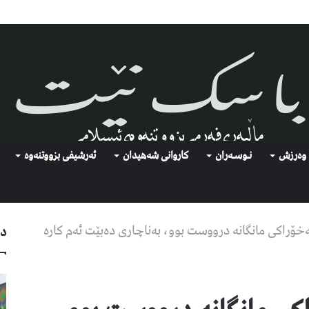
وەرزش
نـوسـەران
كاروانی شەهیدان
ئەرشیفى بزووتنەوە
ۆراکی مانگانە درووست بوو، بەناچاری دەبێت ئەم کارە
دو