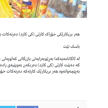
هەر بریکارێکی خۆراک کارتی (کی کارد) دەرنەکات 
باسک نێت
لە ئاگانامەیەکدا بەڕێوبەرایەتی بازرگانی کەلوپەلی
کە دەبێت کارتی (کی کارد) دەربکەن بەوپێیەی رادە
بەپێچەوانەوە هەر بریکارێک کارتەکە دەرنەکات خۆرا