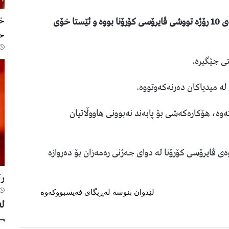
خۆ
ئاوات محەمەد، قایمقامی سلێمانی راگەیاند، نزیکەی 10 رۆژە تووشی ڤایرۆسی کۆرۆنا بووە و ئێستا خۆی
حک
ی جێگیرە.
لە میدیاکان دەرنەکەوتووە.
تەوە، هۆکارەکەشی بۆ پابەند نەبوونی هاووڵاتیان
 ڤایرۆسی کۆرۆنا لە دوای جەژنی رەمەزان بۆ دەروازە
رێ
لێدوان بنوسە لەڕیگای فەیسبووکەوە
لە