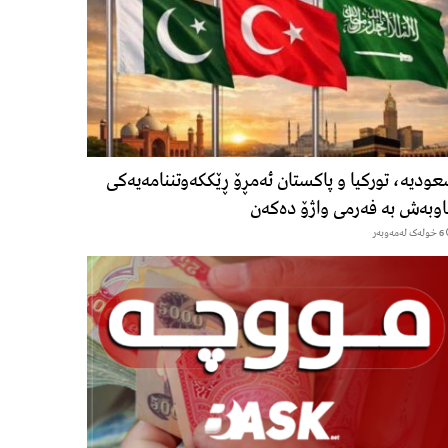
ودیە، تورکیا و پاکستان ئەمڕۆ ڕێککەوتننامەیەکی
وبەش بە فەرمی واژۆ دەکەن
6 خولەک لەمەوبەر