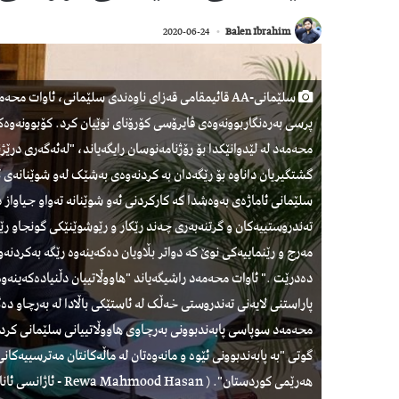
2020-06-24
Balen Ibrahim
سلێمانی-AA قائیمقامی قەزای ناوەندی سلێمانی، ئاوات
پرسی بەرەنگاربوونەوەی ڤایرۆسی کۆرۆنای نوێیان کرد. کۆبوونەوەک
گشتگیریان داناوە بۆ رێگەدان بە کردنەوەی بەشێک لەو شوێنانەی کە
سلێمانی ئاماژەی بەوەشدا کە کارکردنی ئەو شوێنانە تەواو جیاواز 
تەندروستییەکان و گرتنەبەری چەند رێکار و رێوشوێنێکی گونجاو رێ
مەرج و رێنماییەکی نوێ کە دواتر بڵاویان دەکەینەوە رێگە بەکردن
دەدرێت ." ئاوات محەمەد راشیگەیاند "ھاووڵاتییان دڵنیادەکەینەو
پاراستنی لایەنی تەندروستی خەڵک لە ئاستێکی باڵادا لە بەرچاو د
محەمەد سوپاسی پابەندبوونی بەرچاوی ھاووڵاتییانی سلێمانی کرد 
گوتی "بە پابەندبوونی ئێوە و مانەوەتان لە ماڵەکانتان مەترسییەکانی
ھەرێمی کوردستان". ( Rewa Mahmood Hasan - ئاژانسی ئانادۆڵو )