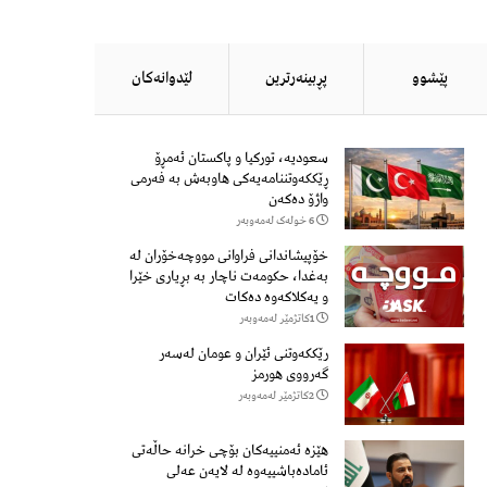
پێشوو
پڕبینەرترین
لێدوانەكان
سعودیە، تورکیا و پاکستان ئەمڕۆ
ڕێککەوتننامەیەکی هاوبەش بە فەرمی
واژۆ دەکەن
6 خولەک لەمەوبەر
خۆپیشاندانی فراوانی مووچەخۆران لە
بەغدا، حکومەت ناچار بە بڕیاری خێرا
و یەکلاکەوە دەکات
1كاتژمێر لەمەوبەر
رێککەوتنی ئێران و عومان لەسەر
گەرووی هورمز
2كاتژمێر لەمەوبەر
هێزه‌ ئه‌منییه‌كان بۆچی خرانە حاڵه‌تی
ئاماده‌باشییه‌وه‌ لە لایەن عەلی