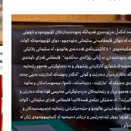
833
 محەمەد لەگەڵ بەڕێوەبەری فەرمانگە پەیوەندیدارەکان کۆبوویەوە و تاوتوێی
ە لە دیوانی قایمقامیەتی سلێمانی بەێوەچوو، دوای کۆبوونەوەکە ئاوات
محەمەد لە لێدوانێکدا بۆ رۆژنامەنوسان رایگەیاند، "لەئەگەری درێژنەکردنەوەی ٤٨ کاتژمێرەکەی قەدەغەی ھاتوچۆ، لە سلێمانی پلانێکی
سع
 پەیوەندیدارن بە ژیانی رۆژانەی خەڵکەوە". قایمقامی قەزای ناوەندی
ها
دەبێت لە شێوازی کارکردنی پێشووتر و بە رەچاوگرتنی ھەموو رێنماییە
گە بەکارکردنیان دەدرێت و گوتی "ئەگەر رەوشەکە لەباربێت بەپێی چەند
ەوەی بەشێک لە "مارکێت، دەرمانخانە، نانەوا، سەمونخانەکان وعەلوە
ە ھەموو بڕیار و رێنماییەکان بەڕەچاوگرتنی مەترسی قۆناغەکە دەدرێن و
ەگیرێت". لە بەشێکی دیکەی قسەکانیدا قایمقامی قەزای سلێمانی، ئاوات
بە قەدەغەکردنی ھاتوچۆ و جێبەجێکردنی رێنماییە تەندروستییەکان و
 کۆرۆنا زووتر تێدەپەڕێنین و نزیکتر دەبینەوە لە ئاساییبوونەوەی ژیان لە