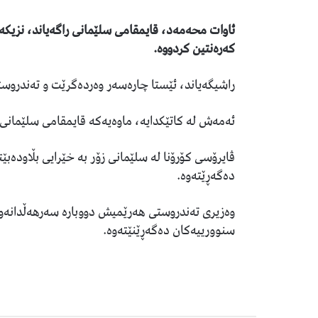
کەرەنتین کردووە.
راشیگەیاند، ئێستا چارەسەر وەردەگرێت و تەندروست
ئەمەش لە کاتێکدایە، ماوەیەکە قایمقامی سلێمانی 
ڤایرۆسی کۆرۆنا لە سلێمانی زۆر بە خێرایی بڵاودەبێ
دەگەڕێتەوە.
وەزیری تەندروستی هەرێمیش دووبارە سەرهەڵدانەوەی
سنوورییەکان دەگەڕێنێتەوە.