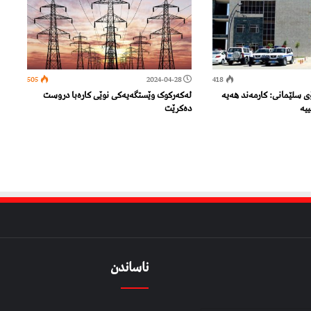
505
2024-04-28
418
ی سلێمانی: کارمەند هەیە
لەکەرکوک وێستگەیەکی نوێی کارەبا دروست
یە
دەکرێت
ناساندن