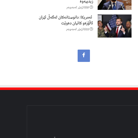
زیدییەوە
15كاتژمێر لەمەوبەر
ئەمریکا: دانوستانەکان لەگەڵ ئێران
ئاڵۆزەو کاتیان دەوێت
22كاتژمێر لەمەوبەر