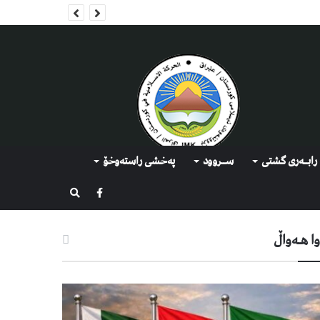
رابــه‌ری گشتی
ســروود
په‌خشی راسته‌وخۆ
گەڕان
ا هـه‌واڵ