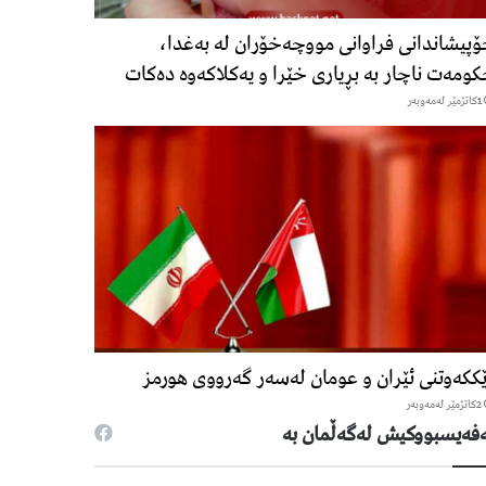
پیشاندانی فراوانی مووچەخۆران لە بەغدا،
ومەت ناچار بە بڕیاری خێرا و یەکلاکەوە دەکات
1كاتژمێر لەمەوبەر
ککەوتنی ئێران و عومان لەسەر گەرووی هورمز
2كاتژمێر لەمەوبەر
فەیسبووكیش لەگەڵمان بە