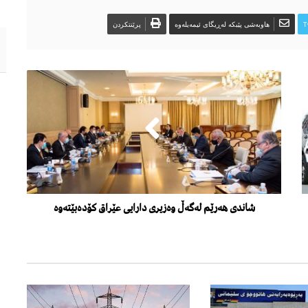
T
هاوبەشی پێبکە لەڕیگای ئیمەیلەوە
پرێنتکردن
شاندی هەرێم لەگەڵ وەزیری دارایی عێراق کۆدەبێتەوە