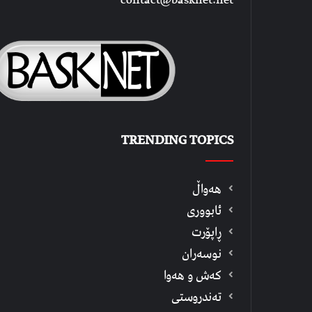
TRENDING TOPICS
هەواڵ
ئابووری
ڕاپۆرت
نوسەران
كەش و هەوا
تەندروستی