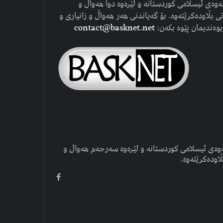
وەی ئیسلامی کوردستانە و لێرەوە دوا هەواڵ و
ی بڵاودەکرێتەوە. بۆ گەیاندنی هەر هەواڵ و زانیاری و
یوەندیمان پێوە بکەن:
contact@basknet.net
وەی ئیسلامی کوردستانە و لێرەوە سەرجەم هەواڵ و
ڵاودەکرێتەوە.