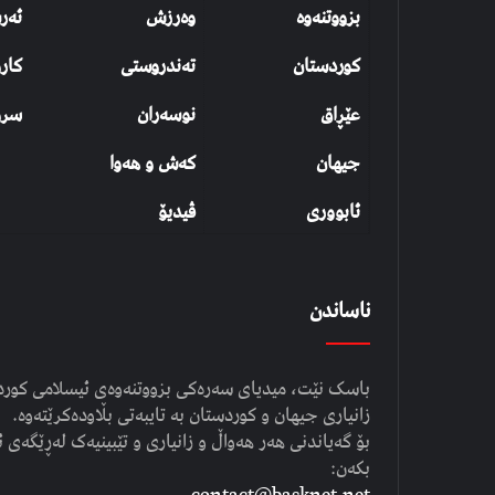
بزووتنەوە
وەرزش
ئەر
کوردستان
تەندروستی
کار
عێڕاق
نوسەران
سرو
جیهان
کەش و هەوا
ئابووری
ڤیدیۆ
ناساندن
باسک نێت، میدیای سەرەکی بزووتنەوەی ئیسلامی کوردست
زانیاری جیهان و کوردستان بە تایبەتی بڵاودەکرێتەوە.
بۆ گەیاندنی هەر هەواڵ و زانیاری و تێبینیەک لەڕێگەی ئ
بکەن:
contact@basknet.net