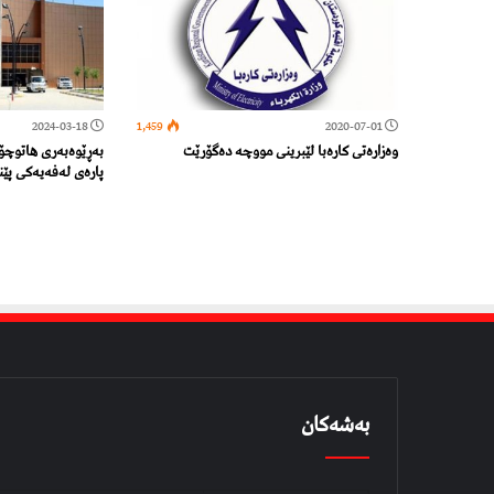
2024-03-18
1,459
2020-07-01
وەزارەتی کارەبا لێبرینی مووچە دەگۆرێت
بەڕێوەبەری هاتوچۆ
پارەی لەفەیەکی پێنی
بەشەکان