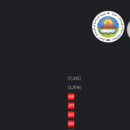
(7,311)
(1,574)
635
473
293
293