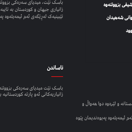
باسک نێت، میدیای سەرەکی بزووتنە
شیفی بزووتنەوە
زانیاری جیهان و کوردستان بە تایبەت
تێبینیەک لەڕێگەی ئەم ئیمەیلەوە پە
وانی شەهیدان
ود
ناساندن
باسک نێت میدیای سەرەکی بزووتنە
زانیاریەکانی ئەو پارتە کوردستانیە ب
انە و لێرەوە دوا هەواڵ و
ەم ئیمەیلەوە پەیوەندیمان پێوە