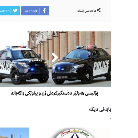
هاوبەشی پێبكە
witter
Facebook
پۆلیسی هەولێر دەستگیركردنی ژن و پیاوێكی راگەیاند
بابەتی دیكە