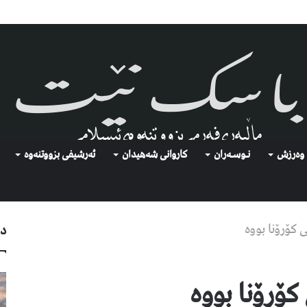
وەرزش
نـوسـەران
كاروانی شەهیدان
ئەرشیفى بزووتنەوە
 کۆرۆنا بووە
دو
ۆرۆنا بووە