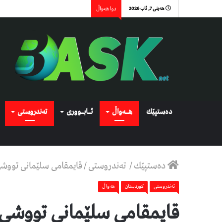
هەینی 7, ئاب 2026
دوا هەواڵ
دەستپێك
هــەواڵ
ئــابــووری
تەندروستی
دەستپێك
/
تەندروستی
/
قایمقامی سلێمانی تووشی
تەندروستی
كوردستان
هەواڵ
قایمقامی سلێمانی تووشی ک