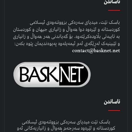
ناساندن
باسک نێت، میدیای سەرەکی بزووتنەوەی ئیسلامی
کوردستانە و لێرەوە دوا هەواڵ و زانیاری جیهان و کوردستان
بە تایبەتی بڵاودەکرێتەوە. بۆ گەیاندنی هەر هەواڵ و زانیاری
و تێبینیەک لەڕێگەی ئەم ئیمەیلەوە پەیوەندیمان پێوە بکەن:
contact@basknet.net
ناساندن
باسک نێت میدیای سەرەکی بزووتنەوەی ئیسلامی
کوردستانە و لێرەوە سەرجەم هەواڵ و زانیاریەکانی ئەو