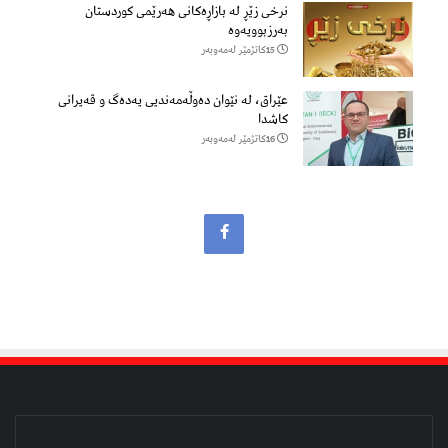
نرخی زێڕ لە بازاڕەکانی هەرێمی کوردستان
بەرزبوویەوە
15كاتژمێر لەمەوبەر
عێراق، لە نێوان دەوڵەمەندیی یەدەگ و قەیرانی
کاشدا
16كاتژمێر لەمەوبەر