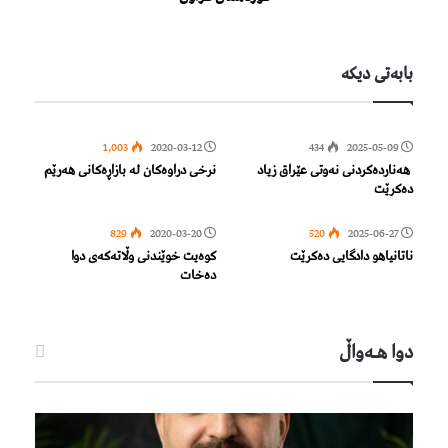
بابەتی دیكە
1,003
2020-03-12
434
2025-05-09
هەناردەكردنی نەوتی عێراق زیاد
نرخی دراوەکان لە بازاڕەکانی هەرێم
دەكرێت
829
2020-03-20
520
2025-06-27
ناتانیاهو دادگایی دەکرێت
كوەیت خوێندنی وڵاتەكەی دوا
دەخات
دوا هـه‌واڵ