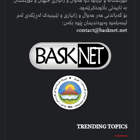
کوردستانە و لێرەوە دوا هەواڵ و زانیاری جیهان و کوردستان
بە تایبەتی بڵاودەکرێتەوە.
بۆ گەیاندنی هەر هەواڵ و زانیاری و تێبینیەک لەڕێگەی ئەم
ئیمەیلەوە پەیوەندیمان پێوە بکەن:
contact@basknet.net
TRENDING TOPICS