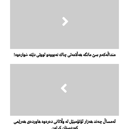
منداڵه‌كه‌م سێ مانگه‌ هه‌ڵامه‌تی چاك نه‌بووه‌و لووتی دێته‌ خواره‌وه‌!
ئەمساڵ چەند هەزار ئۆتۆمبێل لە وڵاتانى دەرەوە هاوردەى هەرێمى
کوردستان کراون