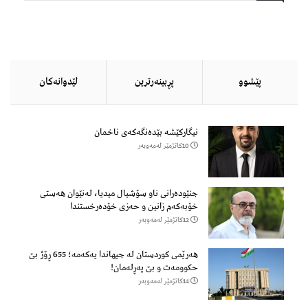
پێشوو
پڕبینەرترین
لێدوانەكان
نیگارکێشە بێدەنگەکەی ناخمان
10كاتژمێر لەمەوبەر
جنێودەرانی ناو سۆشیال میدیا، لەنێوان هەستی
خۆبەکەم زانین و حەزی خۆدەرخستندا
12كاتژمێر لەمەوبەر
هەرێمی کوردستان لە جیهاندا یەکەمە؛ 655 ڕۆژ بێ
حکوومەت و بێ پەڕلەمان!
14كاتژمێر لەمەوبەر