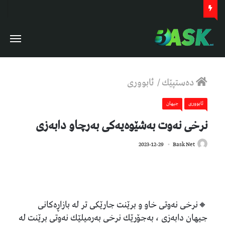
دەستپێك
/
ئابووری
ئابووری
جیهان
نرخی نەوت بەشێوەیەکی بەرچاو دابەزی
462
2023-12-29
Bask Net
🔸نرخی نه‌وتی خاو و برێنت جارێكی تر له‌ بازاڕه‌كانی
جیهان دابەزی ، به‌جۆرێك نرخی به‌رمیلێك نه‌وتی برێنت له‌