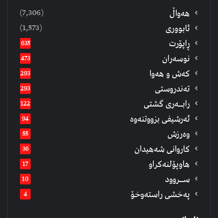
(7,306)
هەواڵ
(1,573)
ئابووری
ڕاپۆرت
635
نوسەران
473
كەش و هەوا
293
تەندروستی
293
رابــه‌ری گشتی
122
ئەرشیفى بزووتنەوە
94
وەرزش
55
كاروانی شەهیدان
36
هاوپۆلنەكراو
17
ســروود
10
په‌خشی راسته‌وخۆ
4