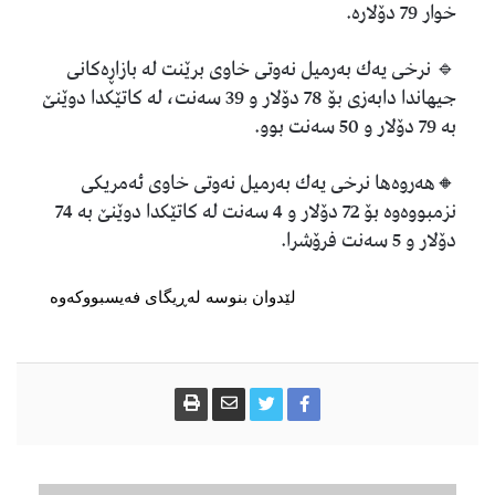
خوار 79 دۆلاره‌.
🔹 نرخی‌ یه‌ك به‌رمیل نه‌وتی خاوی برێنت له‌ بازاڕه‌كانی‌
جیهاندا دابەزی بۆ 78 دۆلار و 39 سه‌نت، له‌ كاتێكدا دوێنێ‌
به‌ 79 دۆلار و 50 سه‌نت بوو.
🔸هه‌روه‌ها نرخی یه‌ك به‌رمیل نه‌وتی خاوی ئه‌مریكی
نزمبووه‌وه‌ بۆ 72 دۆلار و 4 سه‌نت له‌ كاتێكدا دوێنێ‌ به‌ 74
دۆلار و 5 سه‌نت فرۆشرا.
لێدوان بنوسە لەڕیگای فەیسبووکەوە