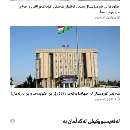
جنێودەرانی ناو سۆشیال میدیا، لەنێوان هەستی خۆبەکەم زانین و حەزی
خۆدەرخستندا
12كاتژمێر لەمەوبەر
هەرێمی کوردستان لە جیهاندا یەکەمە؛ 655 ڕۆژ بێ حکوومەت و بێ پەڕلەمان!
14كاتژمێر لەمەوبەر
لەفەیسبووكیش لەگەڵمان بە