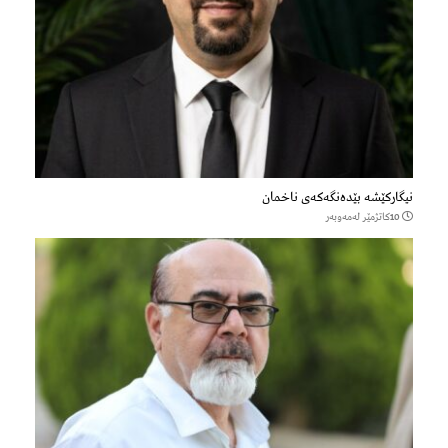
نیگارکێشە بێدەنگەکەی ناخمان
10كاتژمێر لەمەوبەر