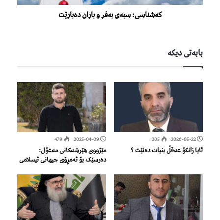
کەشناسی: سبەی بەفر و باران دەبارێت
بابەتی دیكە
479
2025-04-09
205
2026-05-22
ئایا زانکۆ عەقڵ بنیات دەنێت ؟
مێژووی هێرشەکانی مەغۆل:
دەرسێک بۆ ئەمڕۆی جیهانی ئیسلامی