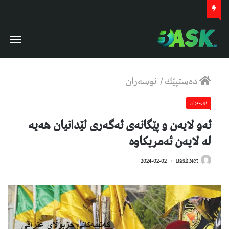
دەستپێك
/
نوسەران
نوسەران
ئەو لایەن و پێگانەی ئەگەری لێدانیان هەیە
لە لایەن ئەمریکاوە
728
2024-02-02
Bask Net