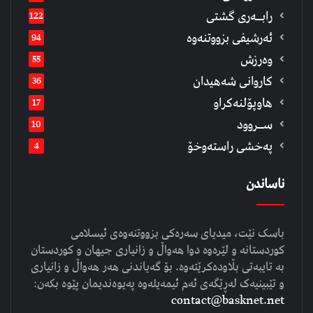
رابــه‌ری گشتی
122
ئەرشیفى بزووتنەوە
94
وەرزش
55
كاروانی شەهیدان
36
هاوپۆلنەكراو
17
ســروود
10
په‌خشی راسته‌وخۆ
4
ناساندن
باسک نێت، میدیای سەرەکی بزووتنەوەی ئیسلامی
کوردستانە و لێرەوە دوا هەواڵ و زانیاری جیهان و کوردستان
بە تایبەتی بڵاودەکرێتەوە. بۆ گەیاندنی هەر هەواڵ و زانیاری
و تێبینیەک لەڕێگەی ئەم ئیمەیلەوە پەیوەندیمان پێوە بکەن:
contact@basknet.net