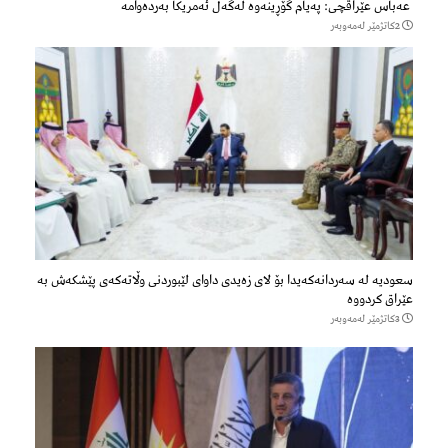
عەباس عێراقچی: پەیام گۆڕینەوە لەگەڵ ئەمریکا بەردەوامە
2كاتژمێر لەمەوبەر
سعودیە لە سەردانەكەیدا بۆ لای زەیدی داوای لێبوردنی وڵاتەكەی پێشكەش بە
عێراق كردووە
3كاتژمێر لەمەوبەر