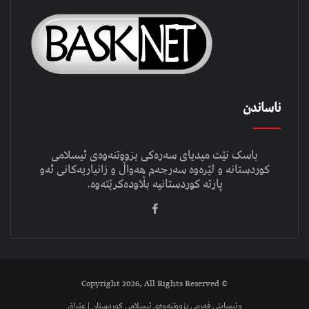
ناساندن
باسک نێت میدیای سەرەکی بزووتنەوەی ئیسلامی
کوردستانە و لێرەوە سەرجەم هەواڵ و زانیاریەکانی ئەو
پارتە کوردستانیە بڵاودەکرێتەوە.
© Copyright 2026, All Rights Reserved
وێبسایتی فەرمی بزووتنەوەی ئیسلامی کوردستان | عێراق