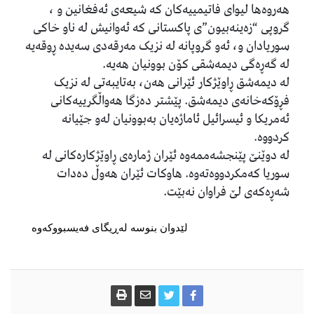
هەروەها لیوای فاتیمییەکان کە شیعەی ئەفغانین و ،
گروپی “زەینەبیون”ی پاکستانی کە ئەوانیش لە ناو خاکی
سوریادان و، ئەو گروپانە لە نزیک مەرقەدی سەیدە ڕوقەیە
لە گەڕەگی دیمەشقی کۆن بوونیان هەیە.
لە دیمەشق ڕاوێژکار ئێرانی هەن، بەتایبەتی لە نزیک
فڕۆکەخانەی دیمەشق. پێشتر دەزگا هەواڵگرییەکانی
ئەمریکا و ئیسرائیل ئاماژەیان بەبوونیان لەو جێیانە
کردووە.
لە دوێنێ پێنجشەممەوە ئێران ژمارەی ڕاوێژکارەکانی لە
سوریا کەمکردووەتەوە. هاوکات ئێران هەوڵ دەدات
شەڕەکەی لێ فراوان نەبێت.
لێدوان بنوسە لەڕیگای فەیسبووکەوە