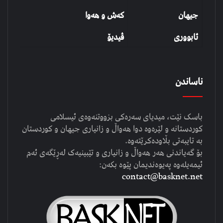
جیهان
کەش و هەوا
ئابووری
ڤیدیۆ
ناساندن
باسک نێت، میدیای سەرەکی بزووتنەوەی ئیسلامی
کوردستانە و لێرەوە دوا هەواڵ و زانیاری جیهان و کوردستان
بە تایبەتی بڵاودەکرێتەوە.
بۆ گەیاندنی هەر هەواڵ و زانیاری و تێبینیەک لەڕێگەی ئەم
ئیمەیلەوە پەیوەندیمان پێوە بکەن:
contact@basknet.net