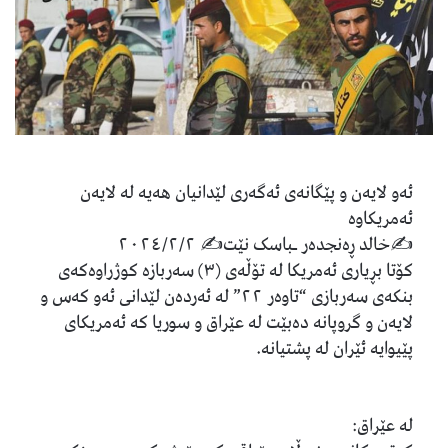
ئەو لایەن و پێگانەی ئەگەری لێدانیان هەیە لە لایەن
ئەمریکاوە
✍️خالد ڕەنجدەر ـباسک نێت✍️ ٢٠٢٤/٢/٢
کۆتا بڕیاری ئەمریکا لە تۆڵەی (٣) سەربازە کوژراوەکەی
بنکەی سەربازی “تاوەر ٢٢” لە ئەردەن لێدانی ئەو کەس و
لایەن و گروپانە دەبێت لە عێراق و سوریا کە ئەمریکای
پێیوایە ئێران لە پشتیانە.
لە عێراق: