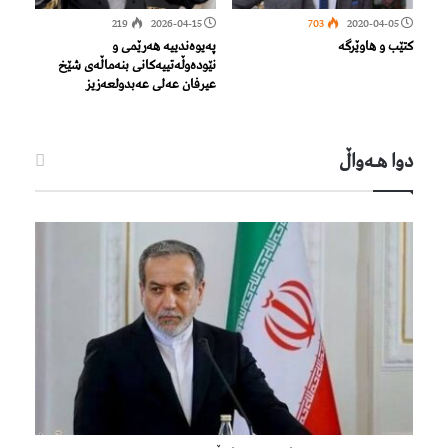
219
2026-04-15
703
2020-04-05
کتێب و هاوێرگە
پەیوەندییە هەرێمی و
نێودەوڵەتییەکانی بنەماڵەی شێخ
عیرفان عەلی عەبدولعەزیز
دوا هـه‌واڵ