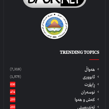
TRENDING TOPICS
(7,318)
هەواڵ
(1,575)
ئابووری
ڕاپۆرت
636
نوسەران
474
كەش و هەوا
293
تەندروستی
293