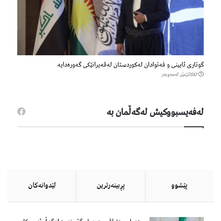
گوتاری ئایینی و فەتوادان لەکوردستان لەقەیرانێکی گەورەدایە
17كاتژمێر لەمەوبەر
لەفەیسبووكیش لەگەڵمان بە
پێشوو
پڕبینەرترین
لێدوانەكان