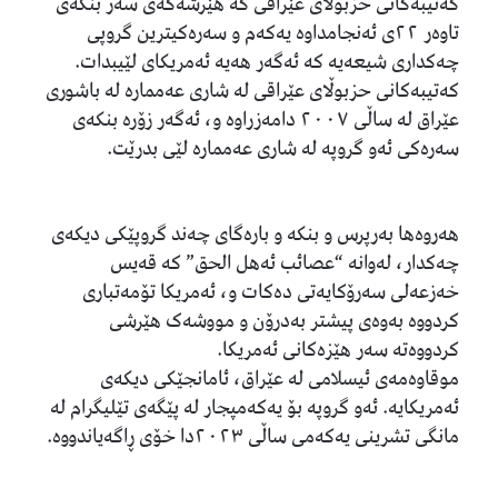
کەتیبەکانی حزبوڵای عێراقی کە هێرشەکەی سەر بنکەی
تاوەر ٢٢ی ئەنجامداوە یەکەم و سەرەکیترین گروپی
چەکداری شیعەیە کە ئەگەر هەیە ئەمریکای لێیبدات.
کەتیبەکانی حزبوڵای عێراقی لە شاری عەممارە لە باشوری
عێراق لە ساڵی ٢٠٠٧ دامەزراوە و، ئەگەر زۆرە بنکەی
سەرەکی ئەو گروپە لە شاری عەممارە لێی بدرێت.
هەروەها بەرپرس و بنکە و بارەگای چەند گروپێکی دیکەی
چەکدار، لەوانە “عصائب ئەهل الحق” کە قەیس
خەزعەلی سەرۆکایەتی دەکات و، ئەمریکا تۆمەتباری
کردووە بەوەی پیشتر بەدرۆن و مووشەک هێرشی
کردووەتە سەر هێزەکانی ئەمریکا.
موقاوەمەی ئیسلامی لە عێراق، ئامانجێکی دیکەی
ئەمریکایە. ئەو گروپە بۆ یەکەمپجار لە پێگەی تێلیگرام لە
مانگی تشرینی یەکەمی ساڵی ٢٠٢٣دا خۆی ڕاگەیاندووە.