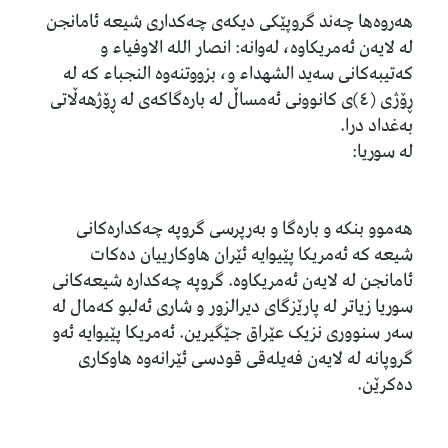
هەروەها چەند گروپێکی دیکەی چەکداری شیعە ئامانجن
لە لایەن ئەمریکاوە، لەوانە: انصار اللە الاوفیاء و
کەتیبەکانی سەید الشهداء و، بزووتنەوە النجباء کە لە
ڕۆژی (٤)ی کانوونی ئەمساڵ لە بارەگاکەی لە ڕۆژهەڵاتی
بەغداد درا.
لە سوریا:
هەموو بنکە و بارەگا و بەرپرسی گروپە چەکدارەکانی
شیعە کە ئەمریکا پێیوایە ئێران هاوکارییان دەکات
ئامانجن لە لایەن ئەمریکاوە. گروپە چەکدارە شیعەکانی
سوریا زیاتر لە پارێزگای دیرالزور و شاری ئەلبو کەمال لە
سەر سنووری نزیک عێراق جێگیرین. ئەمریکا پێیوایە ئەو
گروپانە لە لایەن فەیلەقی قودسی ئێرانەوە هاوکاری
دەکرێن.