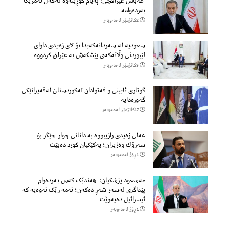
عەباس عێراقچی: پەیام گۆڕینەوە لەگەڵ ئەمریکا
بەردەوامە
2كاتژمێر لەمەوبەر
سعودیە لە سەردانەكەیدا بۆ لای زەیدی داوای
لێبوردنی وڵاتەكەی پێشكەش بە عێراق كردووە
3كاتژمێر لەمەوبەر
گوتاری ئایینی و فەتوادان لەکوردستان لەقەیرانێکی
گەورەدایە
17كاتژمێر لەمەوبەر
عەلی زەیدی رازیبووە بە دانانی چوار جێگر بۆ
سەرۆك وەزیران؛ یەكێكیان كورد دەبێت
1 ڕۆژ لەمەوبەر
مەسعود پزشكیان: هەندێک کەس بەردەوام
پێداگری لەسەر شەڕ دەكەن؛ ئەمە رێک ئەوەیە کە
ئیسرائیل دەیەوێت
1 ڕۆژ لەمەوبەر