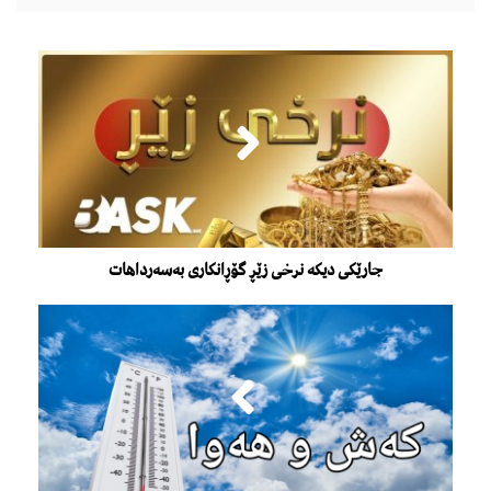
جارێکی دیکە نرخی زێڕ گۆڕانکاری بەسەرداهات