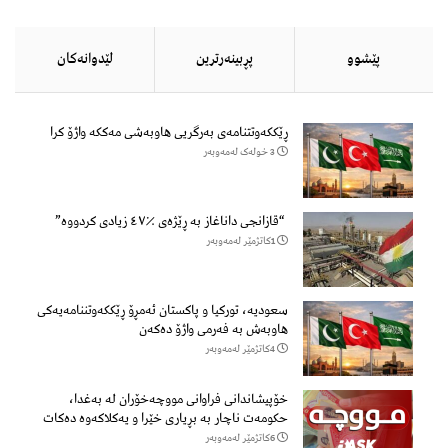
پێشوو
پڕبینەرترین
لێدوانەكان
ڕێککەوتتنامەی بەرگریی هاوبەشی مەککە واژۆ کرا
3 خولەک لەمەوبەر
“قازانجی داناغاز بە ڕێژەی ٪٤٧ زیادی کردووە”
1كاتژمێر لەمەوبەر
سعودیە، تورکیا و پاکستان ئەمڕۆ ڕێککەوتننامەیەکی
هاوبەش بە فەرمی واژۆ دەکەن
4كاتژمێر لەمەوبەر
خۆپیشاندانی فراوانی مووچەخۆران لە بەغدا،
حکومەت ناچار بە بڕیاری خێرا و یەکلاکەوە دەکات
6كاتژمێر لەمەوبەر