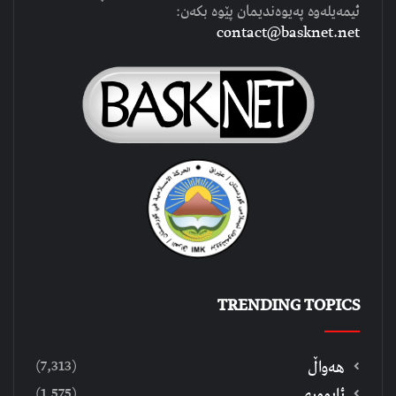
ئیمەیلەوە پەیوەندیمان پێوە بکەن:
contact@basknet.net
TRENDING TOPICS
(7,313)
هەواڵ
(1,575)
ئابووری