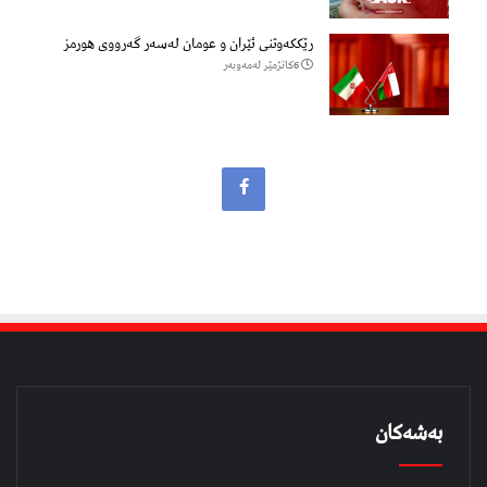
رێککەوتنی ئێران و عومان لەسەر گەرووی هورمز
6كاتژمێر لەمەوبەر
بەشەکان