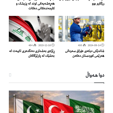
رزگارم بوو
هەڕەشەیەکی توند لە پزیشک و
کارمەندەکانی دەکات
464
2023-12-16
450
2024-09-14
شاندێکى دیکەی عێراق سەردانى
ڕێژەی بەشداری دەنگدەری تایبەت لە
هەرێمى کوردستان دەکەن
بەشێک لە پارێزگاکان
دوا هـه‌واڵ