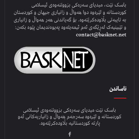
باسک نێت، میدیای سەرەکی بزووتنەوەی ئیسلامی
کوردستانە و لێرەوە دوا هەواڵ و زانیاری جیهان و کوردستان
بە تایبەتی بڵاودەکرێتەوە. بۆ گەیاندنی هەر هەواڵ و زانیاری
و تێبینیەک لەڕێگەی ئەم ئیمەیلەوە پەیوەندیمان پێوە بکەن:
contact@basknet.net
ناساندن
باسک نێت میدیای سەرەکی بزووتنەوەی ئیسلامی
کوردستانە و لێرەوە سەرجەم هەواڵ و زانیاریەکانی ئەو
پارتە کوردستانیە بڵاودەکرێتەوە.