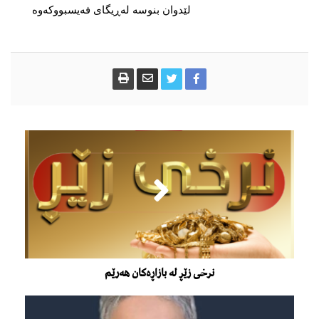
لێدوان بنوسە لەڕیگای فەیسبووکەوە
نرخى زێڕ لە بازاڕەکان هەرێم