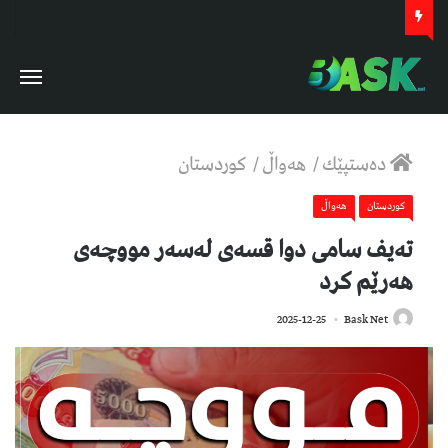
دەستپێك
/
هەواڵ
/
كوردستان
كوردستان
هەواڵ
تەیف سامی دوا قسەی لەسەر مووچەی
هەرێم کرد
374
2025-12-25
Bask Net