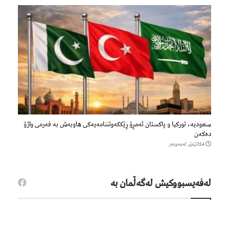
سعودیە، تورکیا و پاکستان ئەمڕۆ ڕێککەوتننامەیەکی هاوبەش بە فەرمی واژۆ
دەکەن
4كاتژمێر لەمەوبەر
لەفەیسبووكیش لەگەڵمان بە