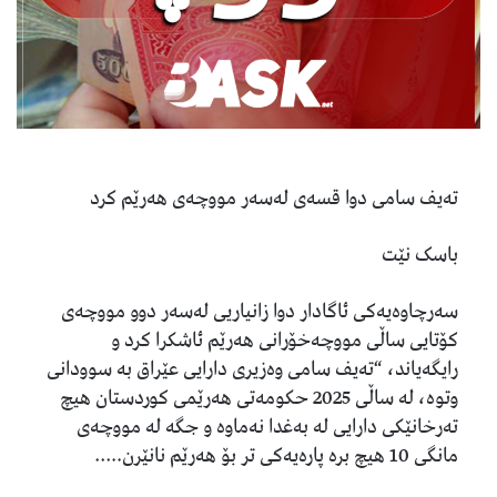
تەیف سامی دوا قسەی لەسەر مووچەی هەرێم کرد
باسک نێت
سەرچاوەیەکی ئاگادار دوا زانیاریی لەسەر دوو مووچەی
کۆتایی ساڵی مووچەخۆرانی هەرێم ئاشکرا کرد و
رایگەیاند، “تەیف سامی وەزیری دارایی عێراق بە سوودانی
وتوە، لە ساڵی 2025 حکومەتی هەرێمی کوردستان هیچ
تەرخانێکی دارایی لە بەغدا نەماوە و جگە لە مووچەی
مانگی 10 هیچ برە پارەیەکی تر بۆ هەرێم نانێرن…..