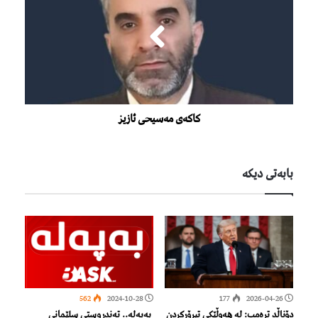
کاکەی مەسیحی ئازیز
بابەتی دیكە
562
2024-10-28
177
2026-04-26
دۆناڵد ترەمپ: لە هەوڵێكی تیرۆركردن
بەپەلە.. تەندروستی سلێمانی