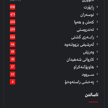
ڕاپۆرت
636
نوسەران
473
كەش و هەوا
293
تەندروستی
293
رابــه‌ری گشتی
122
ئەرشیفى بزووتنەوە
94
وەرزش
55
كاروانی شەهیدان
36
هاوپۆلنەكراو
17
ســروود
10
په‌خشی راسته‌وخۆ
4
ناساندن