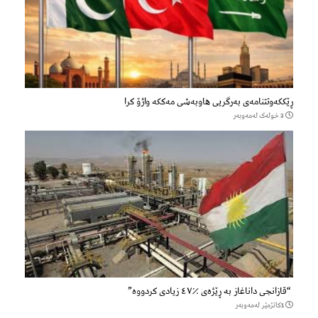
ڕێککەوتتنامەی بەرگریی هاوبەشی مەککە واژۆ کرا
3 خولەک لەمەوبەر
“قازانجی داناغاز بە ڕێژەی ٪٤٧ زیادی کردووە”
1كاتژمێر لەمەوبەر