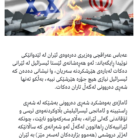
عەباس عەراقچی وەزیری دەرەوەی ئێران لە لێدوانێکی
نوێیدا ڕایگەیاند: ئەو هەڕەشانەی ئێستا ئیسرائیل لە ئێرانی
دەکات لەبارەی هێرشکردنە سەریان، وا نیشانی دەدەن کە
ئیسرائیل نیازی هیچ جۆرە هێرشێکی نییە، بەڵکو تەنها
شەڕی دەروونی لەگەڵ تاران دەکات.
ئاماژەی بەوەشکرد شەڕی دەروونی بەشێکە لە شەڕی
ڕاستیینە و ئامانجی ئیسرائیلیش بڵاوکردنەوەی ترسی و
تۆقاندنی گەلی ئێرانە، بەڵام سەرکەوتوو نابێت، چونکە
ئێرانییەکان ڕاهاتوون لەگەڵ ئەو شەڕانەی کە ساڵانێکە
لەژێر دروشمی (هەموو بژاردەکان لەسەر مێز) بە ئێران