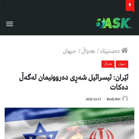
دەستپێك
/
هەواڵ
/
جیهان
جیهان
هەواڵ
ئێران: ئیسرائیل شەڕی دەروونیمان لەگەڵ
دەکات
287
2025-12-17
Bask Net