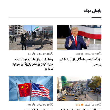
بابەتی دیكە
333
2025-07-18
333
2025-10-10
دۆناڵد ترەمپ خەڵاتی نۆبڵی ئاشتی
چه‌كدارانی هۆزه‌كان ده‌ستیان به‌
پێنەدرا
هێرشكردن بۆسه‌ر پارێزگای سوه‌یدا
كردەوە
496
2025-05-10
553
2025-05-18