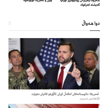
سەرۆک وەزیرانی پێشووتری تورکیا
چین و ئەمریکا کۆبونەوە
گەیشتە کەرکوک
دوا هـه‌واڵ
ئەمریکا: دانوستانەکان لەگەڵ ئێران ئاڵۆزەو کاتیان دەوێت
6كاتژمێر لەمەوبەر