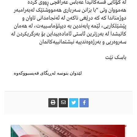
لە کۆتایی قسەکانیدا عەباس عەراقچی ڕووی کردە
هەمووان وتی “با بزانن سەرباری هەمووشتێک لەبەرامبەر
دوژمناندا کە کە درێغی ناکەن لە ئەنجامدانی تاوان و
پێشێلکاریی، ئێمە پابەندین بە دیپلۆماسییەت، لە هەمان
کاتیشدا لە بەرزترین ئاستی ئامادەییداین بۆ بەرگریکردن لە
سەروەریی و بەرژەوەندییە نیشتمانییەکانمان
باسک نێت
لێدوان بنوسە لەڕیگای فەیسبووکەوە