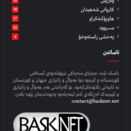
وەرزش
55
كاروانی شەهیدان
36
هاوپۆلنەكراو
17
ســروود
10
په‌خشی راسته‌وخۆ
4
ناساندن
باسک نێت، میدیای سەرەکی بزووتنەوەی ئیسلامی
کوردستانە و لێرەوە دوا هەواڵ و زانیاری جیهان و کوردستان
بە تایبەتی بڵاودەکرێتەوە. بۆ گەیاندنی هەر هەواڵ و زانیاری
و تێبینیەک لەڕێگەی ئەم ئیمەیلەوە پەیوەندیمان پێوە بکەن:
contact@basknet.net