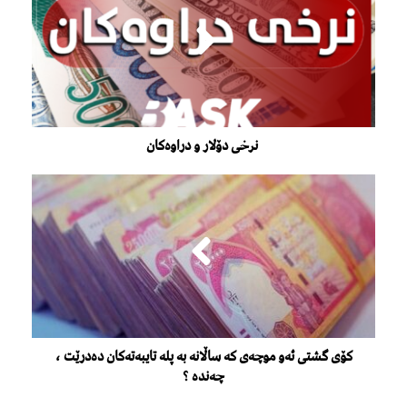
نرخی دۆلار و دراوەکان
كۆی گشتی ئەو موچەی كە ساڵانە بە پلە تایبەتەكان دەدرێت ،
چەندە ؟