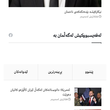
نیگارکێشە بێدەنگەکەی ناخمان
22كاتژمێر لەمەوبەر
لەفەیسبووكیش لەگەڵمان بە
پێشوو
پڕبینەرترین
لێدوانەكان
ئەمریکا: دانوستانەکان لەگەڵ ئێران ئاڵۆزەو کاتیان
دەوێت
6كاتژمێر لەمەوبەر