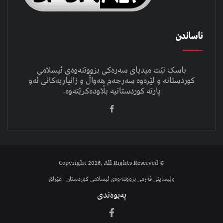
ناساندن
باسک نێت میدیای سەرەکی بزووتنەوەی ئیسلامی
کوردستانە و لێرەوە سەرجەم هەواڵ و زانیاریەکانی ئەو
پارتە کوردستانیە بڵاودەکرێتەوە.
© Copyright 2026, All Rights Reserved
وێبسایتی فەرمی بزووتنەوەی ئیسلامی کوردستان | عێراق
پەیوەندی