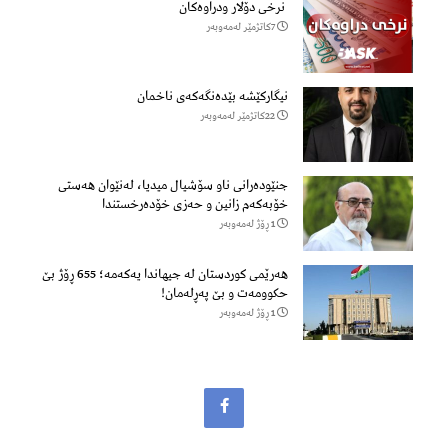
نرخی دۆلار ودراوەکان
7كاتژمێر لەمەوبەر
نیگارکێشە بێدەنگەکەی ناخمان
22كاتژمێر لەمەوبەر
جنێودەرانی ناو سۆشیال میدیا، لەنێوان هەستی
خۆبەکەم زانین و حەزی خۆدەرخستندا
1 ڕۆژ لەمەوبەر
هەرێمی کوردستان لە جیهاندا یەکەمە؛ 655 ڕۆژ بێ
حکوومەت و بێ پەڕلەمان!
1 ڕۆژ لەمەوبەر