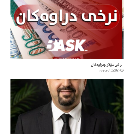
نرخی دۆلار ودراوەکان
7كاتژمێر لەمەوبەر