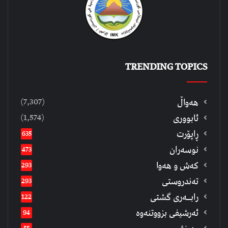
TRENDING TOPICS
(7,307)
هەواڵ
(1,574)
ئابووری
ڕاپۆرت
635
نوسەران
473
كەش و هەوا
293
تەندروستی
293
رابــه‌ری گشتی
122
ئەرشیفى بزووتنەوە
94