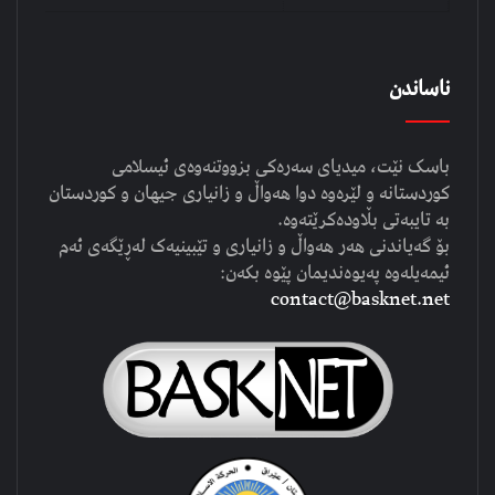
ناساندن
باسک نێت، میدیای سەرەکی بزووتنەوەی ئیسلامی
کوردستانە و لێرەوە دوا هەواڵ و زانیاری جیهان و کوردستان
بە تایبەتی بڵاودەکرێتەوە.
بۆ گەیاندنی هەر هەواڵ و زانیاری و تێبینیەک لەڕێگەی ئەم
ئیمەیلەوە پەیوەندیمان پێوە بکەن:
contact@basknet.net