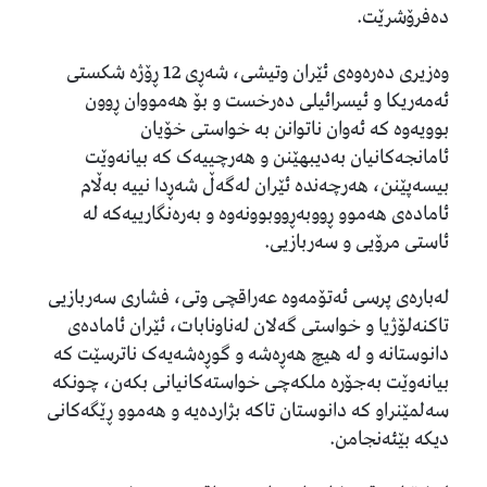
دەفرۆشرێت.
وەزیری دەرەوەی ئێران وتیشی، شەڕی 12 ڕۆژە شکستی
ئەمەریکا و ئیسرائیلی دەرخست و بۆ هەمووان ڕوون
بوویەوە کە ئەوان ناتوانن بە خواستی خۆیان
ئامانجەکانیان بەدیبهێنن و هەرچییەک کە بیانەوێت
بیسەپێنن، هەرچەندە ئێران لەگەڵ شەڕدا نییە بەڵام
ئامادەی هەموو ڕووبەڕووبوونەوە و بەرەنگارییەکە لە
ئاستی مرۆیی و سەربازیی.
لەبارەی پرسی ئەتۆمەوە عەراقچی وتی، فشاری سەربازیی
تاکنەلۆژیا و خواستی گەلان لەناونابات، ئێران ئامادەی
دانوستانە و لە هیچ هەڕەشە و گوڕەشەیەک ناترسێت کە
بیانەوێت بەجۆرە ملکەچی خواستەکانیانی بکەن، چونکە
سەلمێنراو کە دانوستان تاکە بژاردەیە و هەموو ڕێگەکانی
دیکە بێئەنجامن.