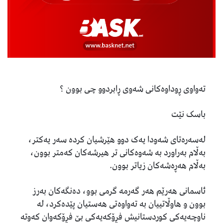
تەواوی ڕوداوەکانی شەوی ڕابردوو چی بوون ؟
باسک نێت
لەسەرەتای شەودا یەک دوو هێرشیان کردە سەر یەکتر،
بەڵام بەراورد بە شەوەکانى تر هیرشەکان کەمتر بوون،
بەڵام هەڕەشەکان زیاتر بوون.
ئاسمانى هەرێم هەر گەرمە گرمی بوو، دەنگەکان بەرز
بوون و هاوڵاتییان بە تەواوەتى هەستیان پێدەکرد، لە
ناوچەیەکی کوردستانیش فڕۆکەیەکی بێ فڕۆکەوان کەوتە