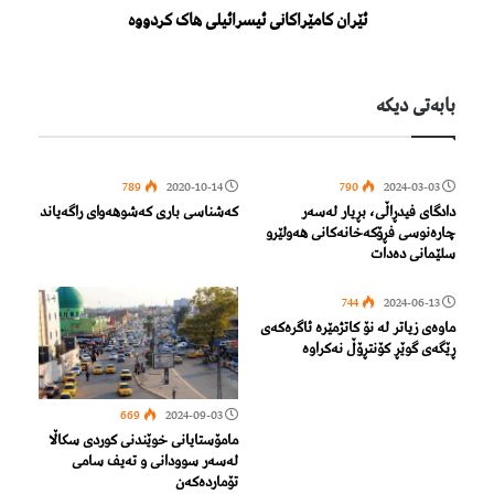
ئێران کامێراکانی ئیسرائیلی هاک کردووە
بابەتی دیكە
789
2020-10-14
790
2024-03-03
دادگای فیدڕاڵی، بڕیار لەسەر
كەشناسی باری كەشوھەوای راگەیاند
چارەنوسی فڕۆکەخانەکانی هەولێرو
سلێمانی دەدات
744
2024-06-13
ماوەی زیاتر لە نۆ کاتژمێرە ئاگرەکەی
ڕێگەی گوێڕ کۆنتڕۆڵ نەکراوە
669
2024-09-03
مامۆستایانی خوێندنی کوردی سکاڵا
لەسەر سوودانی و تەیف سامی
تۆماردەکەن