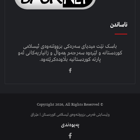
ناساندن
باسک نێت میدیای سەرەکی بزووتنەوەی ئیسلامی
کوردستانە و لێرەوە سەرجەم هەواڵ و زانیاریەکانی ئەو
پارتە کوردستانیە بڵاودەکرێتەوە.
© Copyright 2026, All Rights Reserved
وێبسایتی فەرمی بزووتنەوەی ئیسلامی کوردستان | عێراق
پەیوەندی