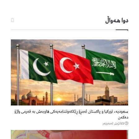
دوا هـه‌واڵ
سعودیە، تورکیا و پاکستان ئەمڕۆ ڕێککەوتننامەیەکی هاوبەش بە فەرمی واژۆ
دەکەن
2كاتژمێر لەمەوبەر