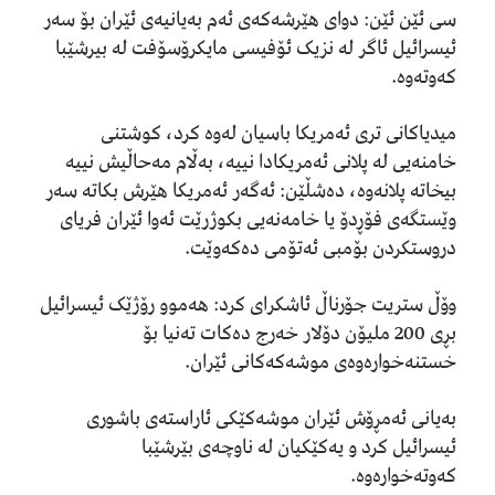
سی ئێن ئێن: دوای هێرشەکەی ئەم بەیانیەی ئێران بۆ سەر
ئیسرائیل ئاگر لە نزیک ئۆفیسی مایکرۆسۆفت لە بیرشێبا
کەوتەوە.
میدیاکانى تری ئەمریکا باسیان لەوە کرد، کوشتنى
خامنەیی لە پلانی ئەمریکادا نییە، بەڵام مەحاڵیش نییە
بیخاتە پلانەوە، دەشڵێن: ئەگەر ئەمریکا هێرش بکاتە سەر
وێستگەی فۆڕدۆ یا خامەنەیی بکوژرێت ئەوا ئێران فریای
دروستکردن بۆمبی ئەتۆمی دەکەوێت.
وۆڵ ستریت جۆرناڵ ئاشکرای کرد: هەموو رۆژێک ئیسرائیل
بڕی 200 ملیۆن دۆلار خەرج دەکات تەنیا بۆ
خستنەخوارەوەی موشەکەکانی ئێران.
بەیانی ئەمڕۆش ئێران موشەکێکی ئاراستەی باشوری
ئیسرائیل کرد و یەکێکیان لە ناوچەی بێرشێبا
کەوتەخوارەوە.