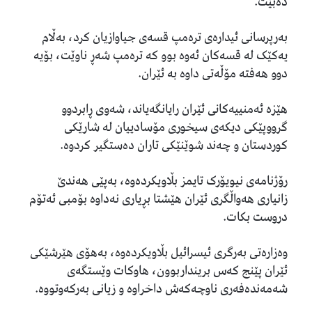
دەبێت.
بەرپرسانی ئیدارەی ترەمپ قسەی جیاوازیان کرد، بەڵام
یەکێک لە قسەکان ئەوە بوو کە ترەمپ شەڕ ناوێت، بۆیە
دوو هەفتە مۆڵەتی داوە بە ئێران.
هێزە ئەمنییەکانى ئێران رایانگەیاند، شەوی ڕابردوو
گرووپێکی دیکەى سیخوری مۆسادییان لە شارێکی
کوردستان و چەند شوێنێکی تاران دەستگیر کردوە.
رۆژنامەی نیویۆرک تایمز بڵاویکردەوە، بەپێی هەندێ
زانیاری هەواڵگری ئێران هێشتا بڕیاری نەداوە بۆمبی ئەتۆم
دروست بکات.
وەزارەتی بەرگری ئیسرائیل بڵاویکردەوە، بەهۆی هێرشێکی
ئێران پێنج کەس برینداربوون، هاوکات وێستگەی
شەمەندەفەری ناوچەکەش داخراوە و زیانی بەرکەوتووە.