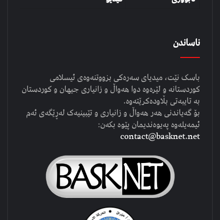
ناساندن
باسک نێت، میدیای سەرەکی بزووتنەوەی ئیسلامی
کوردستانە و لێرەوە دوا هەواڵ و زانیاری جیهان و کوردستان
بە تایبەتی بڵاودەکرێتەوە.
بۆ گەیاندنی هەر هەواڵ و زانیاری و تێبینیەک لەڕێگەی ئەم
ئیمەیلەوە پەیوەندیمان پێوە بکەن:
contact@basknet.net