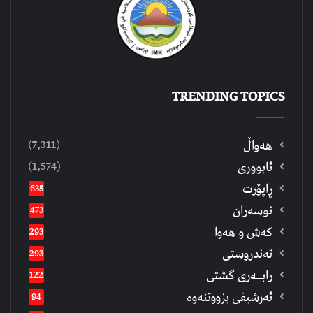
TRENDING TOPICS
(7,311)
هەواڵ
(1,574)
ئابووری
ڕاپۆرت
635
نوسەران
473
كەش و هەوا
293
تەندروستی
293
رابــه‌ری گشتی
122
ئەرشیفى بزووتنەوە
94