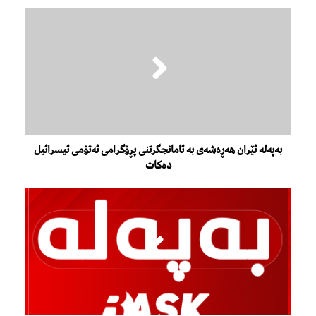
بەپەلە ئێران هەڕەشەی بە ئامانجگرتنی پڕۆگرامی ئەتۆمی ئیسرائیل
دەکات