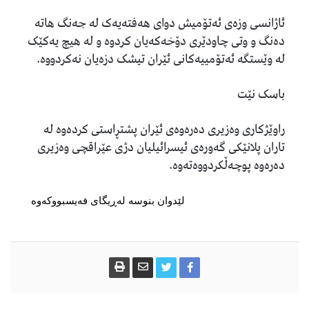
ئاژانسی وزەی ئەتۆمیش دوای هەفتەیەک لە جەنگ هاتە
دەنگ و وتی چاودێری دۆخەکەیان کردوە و لە هیچ یەکێک
لە وێستگە ئەتۆمییەکانی ئێران تیشک دزەیان نەکردووە.
باسک نێت
راوێژکاری وەزیری دەرەوەی ئێران پشتڕاستی کردەوە لە
تاران پلانێکی گەورەی ئیسرائیلیان دژی عێراقچی وەزیری
دەرەوە پوچەڵکردووەتەوە.
لێدوان بنوسە لەڕیگای فەیسبووکەوە