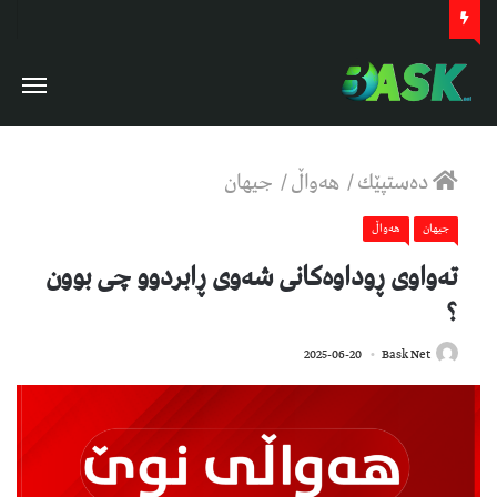
دەستپێك
/
هەواڵ
/
جیهان
جیهان
هەواڵ
تەواوی ڕوداوەکانی شەوی ڕابردوو چی بوون
؟
506
2025-06-20
Bask Net