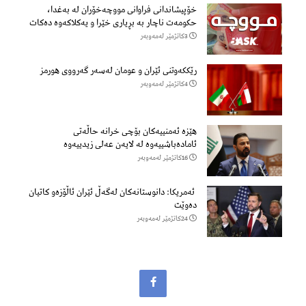
خۆپیشاندانی فراوانی مووچەخۆران لە بەغدا،
حکومەت ناچار بە بڕیاری خێرا و یەکلاکەوە دەکات
3كاتژمێر لەمەوبەر
رێککەوتنی ئێران و عومان لەسەر گەرووی هورمز
4كاتژمێر لەمەوبەر
هێزه‌ ئه‌منییه‌كان بۆچی خرانە حاڵه‌تی
ئاماده‌باشییه‌وه‌ لە لایەن عەلی زیدییەوە
16كاتژمێر لەمەوبەر
ئەمریکا: دانوستانەکان لەگەڵ ئێران ئاڵۆزەو کاتیان
دەوێت
24كاتژمێر لەمەوبەر