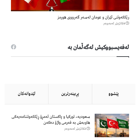
رێککەوتنی ئێران و عومان لەسەر گەرووی هورمز
4كاتژمێر لەمەوبەر
لەفەیسبووكیش لەگەڵمان بە
پێشوو
پڕبینەرترین
لێدوانەكان
سعودیە، تورکیا و پاکستان ئەمڕۆ ڕێککەوتننامەیەکی
هاوبەش بە فەرمی واژۆ دەکەن
2كاتژمێر لەمەوبەر