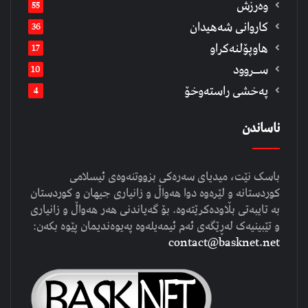
وەرزش
55
كاروانی شەهیدان
36
هاوپۆلنەكراو
17
ســروود
10
په‌خشی راسته‌وخۆ
4
ناساندن
باسک نێت، میدیای سەرەکی بزووتنەوەی ئیسلامی
کوردستانە و لێرەوە دوا هەواڵ و زانیاری جیهان و کوردستان
بە تایبەتی بڵاودەکرێتەوە. بۆ گەیاندنی هەر هەواڵ و زانیاری
و تێبینیەک لەڕێگەی ئەم ئیمەیلەوە پەیوەندیمان پێوە بکەن:
contact@basknet.net