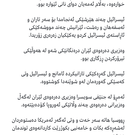
خوارەوە، بەڵام ئەمەیان دوای نانی ئێوارە بوو.
ئیسرائیل چەند هێرشێکی ئەنجامدا بۆ سەر تاران و
ئەسفەهان و رەشت، ئێرانیش چەند مووشەکێکی
ئاڕاستەی ئیسرائیل کردو یەکێکیان زەرەری زۆریدا.
وەزیری دەرەوەی ئێران درەنگانێکی شەو لە هەوڵێکی
تیرۆرکردن ڕزگاری بوو.
ئیسرائیل گەڕەکێکی تارانیکردە ئامانج و ئیسرائیل وتی
کەسێکی گەورەمان لەو شوێنەدا کوشتووە.
ئەمڕۆ لە جنێفی سویسرا وەزیری دەرەوەی ئێران لەگەڵ
وەزیرانی دەرەوەی چەند وڵاتێکی ئەوروپا کۆدەبێتەوە.
ڕووسیا هاتە سەر خەت و وتى ئەگەر ئەمریکا دەستوەردان
لەشەڕەکە بکات و خامەنیی بکوژرێت کاردانەوەی توندمان