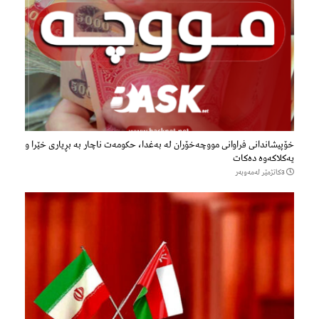
خۆپیشاندانی فراوانی مووچەخۆران لە بەغدا، حکومەت ناچار بە بڕیاری خێرا و
یەکلاکەوە دەکات
3كاتژمێر لەمەوبەر