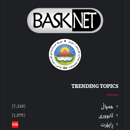
TRENDING TOPICS
(7,318)
هەواڵ
(1,575)
ئابووری
ڕاپۆرت
636