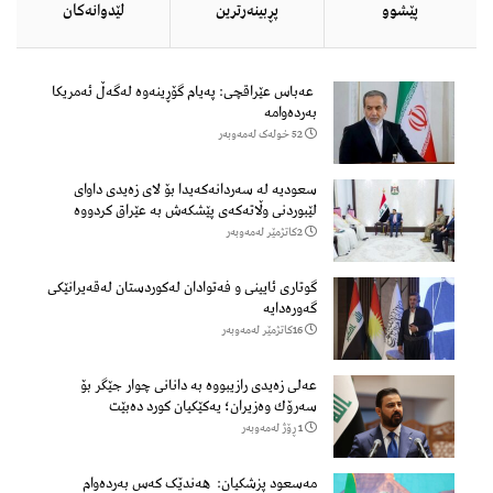
پێشوو
پڕبینەرترین
لێدوانەكان
عەباس عێراقچی: پەیام گۆڕینەوە لەگەڵ ئەمریکا
بەردەوامە
52 خولەک لەمەوبەر
سعودیە لە سەردانەكەیدا بۆ لای زەیدی داوای
لێبوردنی وڵاتەكەی پێشكەش بە عێراق كردووە
2كاتژمێر لەمەوبەر
گوتاری ئایینی و فەتوادان لەکوردستان لەقەیرانێکی
گەورەدایە
16كاتژمێر لەمەوبەر
عەلی زەیدی رازیبووە بە دانانی چوار جێگر بۆ
سەرۆك وەزیران؛ یەكێكیان كورد دەبێت
1 ڕۆژ لەمەوبەر
مەسعود پزشكیان: هەندێک کەس بەردەوام