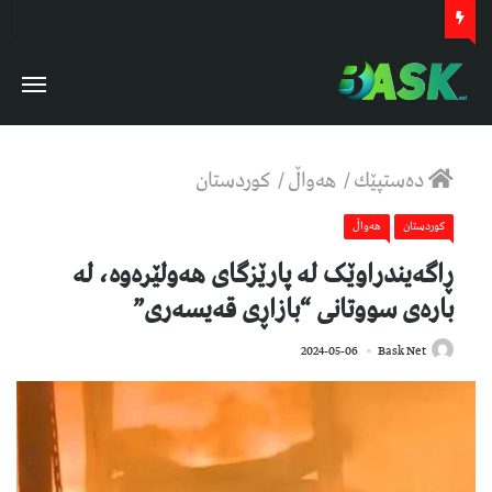
دەستپێك
/
هەواڵ
/
كوردستان
كوردستان
هەواڵ
ڕاگەیندراوێک لە پارێزگای هەولێرەوە، لە
بارەی سووتانی “بازاڕی قەیسەرى”
713
2024-05-06
Bask Net