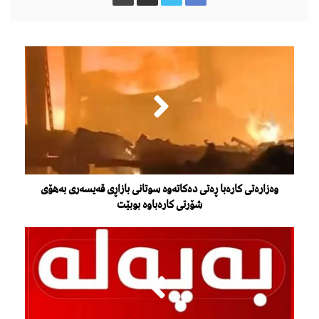
وەزارەتی كارەبا ڕەتی دەكاتەوە سوتانی بازاڕی قەیسەری بەهۆی
شۆرتی كارەباوە بوبێت