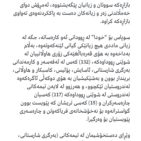
بازاڕەکە سووتان و زیانیان پێگەیشتووە، ئەمڕۆش دوای
خەمڵاندنی زەر و زیانەکان دەست بە پاککردنەوەى تەواوی
بازاڕەکە کراوە.
‎سوپاس بۆ “خودا” لە ڕوودانی ئەو کارەساتە، جگە لە
زیانی ماددی هیچ زیانێکی گیانی لێنەکەوتەوە، بەڵام
بەداخەوە بە هۆى قەرەباڵغێەکى زۆرى هاوڵاتییان لە
شوێنى ڕووداوەکە، (132) کەس لە ئەفەسەر و کارمەندانی
بەرگری شارستانی، ئاسایش، پۆلیس، کاسبکار و هاوڵاتی،
بریندار بوون و بەشێکیشیان بە هۆی دوکەڵی ئاگرەکەوە
تەندروستیان تێکچوو، و هەرزوو لە لایەن تیمەکانی
تەندروستی لە شوێنی ڕووداوەکە (117) كەسيان
چارەسەرکران و (15) كەسى تريشان کە پێویست بوون
گواسترانەوە بۆ نەخۆشخانەى فریاکەوتن و چارەسەری
پێویستیان بۆ وەرگیرا.
‎وێڕای دەستخۆشیمان لە تیمەکانی (بەرگری شارستانی،