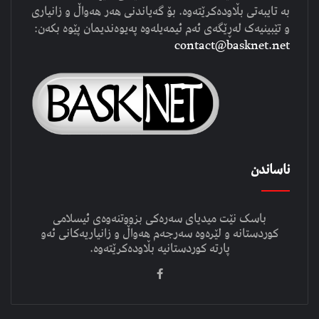
بە تایبەتی بڵاودەکرێتەوە. بۆ گەیاندنی هەر هەواڵ و زانیاری
و تێبینیەک لەڕێگەی ئەم ئیمەیلەوە پەیوەندیمان پێوە بکەن:
contact@basknet.net
ناساندن
باسک نێت میدیای سەرەکی بزووتنەوەی ئیسلامی
کوردستانە و لێرەوە سەرجەم هەواڵ و زانیاریەکانی ئەو
پارتە کوردستانیە بڵاودەکرێتەوە.