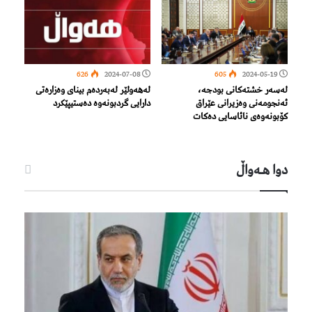
626
2024-07-08
605
2024-05-19
له‌سه‌ر خشته‌كانی بودجه‌،
لەهەولێر لەبەردەم بینای وەزارەتی
ئه‌نجومه‌نی وه‌زیرانی عێراق
دارایی گردبونەوە دەستیپێكرد
كۆبونه‌وه‌ی نائاسایی ده‌كات
دوا هـه‌واڵ