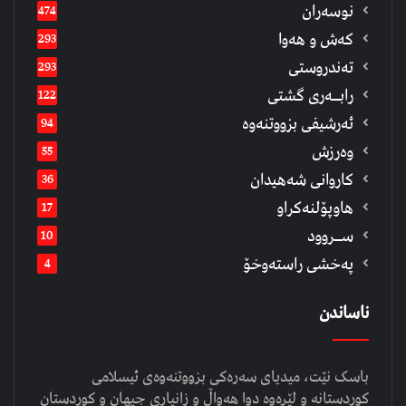
نوسەران
474
كەش و هەوا
293
تەندروستی
293
رابــه‌ری گشتی
122
ئەرشیفى بزووتنەوە
94
وەرزش
55
كاروانی شەهیدان
36
هاوپۆلنەكراو
17
ســروود
10
په‌خشی راسته‌وخۆ
4
ناساندن
باسک نێت، میدیای سەرەکی بزووتنەوەی ئیسلامی
کوردستانە و لێرەوە دوا هەواڵ و زانیاری جیهان و کوردستان