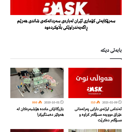
سەرۆکایەتی کۆماری ئێران لەبارەی سەردانەکەی شاندی هەرێم
ڕاگەیەندراوێکی بڵاوکردەوە
بابەتی دیكە
866
2020-10-01
510
2025-02-09
ئەندامی لیژنەی دارایی پەرلەمانی
بازرگانێکی ماددە هۆشبەرەکان لە
عێراق مووچە مسۆگەر كراوە و
هەولێر دەستگیرکرا
مسۆگەر دەکرێت