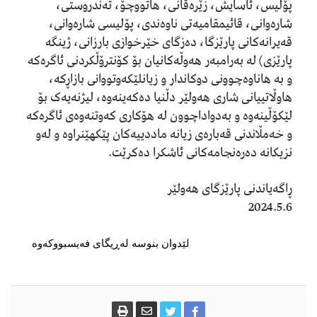
پۆلیس، ئاسایش، زێرەڤانی، هاتووچۆ، تەندروستی،
شارەوانی، قائیمقامیەتى ناوەندى، پۆلیسى شارەوانى،
قەیرانەکانى پارێزگا، دەزگاى خێرخوازى بارزانى، ژینگە
پارێزى) لە بەرامبەر هەوڵەکانیان بۆ کۆنترۆڵکردنی ئاگرەکە
و بە هاناوەچوونی دوکاندار و زیانلێکەوتووانى بازاڕکە،
هاوڵاتییانی شارى هەولێر دڵنیا دەکەینەوە، لیژنەیەک بۆ
لێکۆڵینەوە و بەدواداچوون لە هۆکاری کەوتنەوەی ئاگرەکە
و خەمڵاندنى قەبارەی زیانە ماددییەکان پێکهێنراوە و لەو
نزیکانە دەرەنجامەکانى ئاشکرا دەکرێت.
2024.5.6
لێدوان بنوسە لەڕیگای فەیسبووکەوە