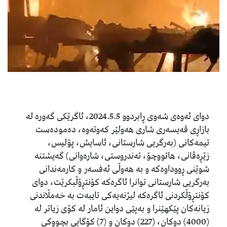
‎دوای ئەوەی شەوی ڕابردوو 2024.5.5، ئاگرێکی گەورە لە
بازاڕی قەیسەرى شاری هەولێر کەوتەوە، دەمودەست
تیمەکانی (بەرگریی شارستانی، ئاسایش، پۆلیس،
زێڕەڤانی، هاتووچۆ، تەندروستی، شارەوانی) گەیشتنە
شوێنی ڕووداوەکە و بە هەوڵى ئەفسەر و کارمەندانی
بەرگریی شارستانی توانرا ئاگرەکە کۆنتڕۆڵبکرێت، دواى
کۆنتڕۆڵکردنى ئاگرەکە لیژنەیەکى تایبەت بە خەمڵاندنى
زیانەکان پێکهێنرا و بەپێى دواین ئامار لە کۆی زیاتر لە
(4000) دوکان، (227) دوکان و (7) کۆگایى بچووکى