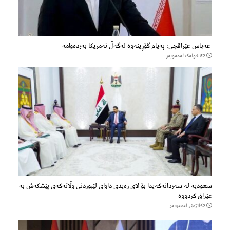
عەباس عێراقچی: پەیام گۆڕینەوە لەگەڵ ئەمریکا بەردەوامە
52 خولەک لەمەوبەر
سعودیە لە سەردانەكەیدا بۆ لای زەیدی داوای لێبوردنی وڵاتەكەی پێشكەش بە
عێراق كردووە
2كاتژمێر لەمەوبەر