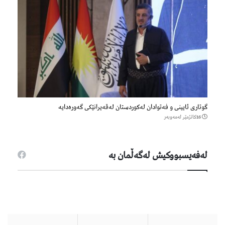
گوتاری ئایینی و فەتوادان لەکوردستان لەقەیرانێکی گەورەدایە
16كاتژمێر لەمەوبەر
لەفەیسبووكیش لەگەڵمان بە