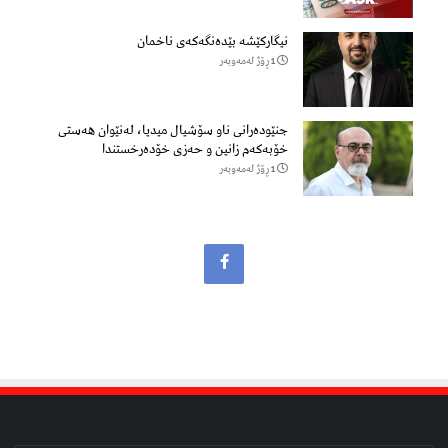
نیگارکێشە بێدەنگەکەی ناخمان
1 ڕۆژ لەمەوبەر
جنێودەرانی ناو سۆشیال میدیا، لەنێوان هەستی
خۆبەکەم زانین و حەزی خۆدەرخستندا
1 ڕۆژ لەمەوبەر