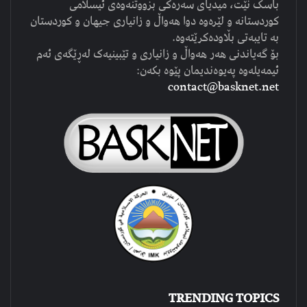
باسک نێت، میدیای سەرەکی بزووتنەوەی ئیسلامی
کوردستانە و لێرەوە دوا هەواڵ و زانیاری جیهان و کوردستان
بە تایبەتی بڵاودەکرێتەوە.
بۆ گەیاندنی هەر هەواڵ و زانیاری و تێبینیەک لەڕێگەی ئەم
ئیمەیلەوە پەیوەندیمان پێوە بکەن:
contact@basknet.net
TRENDING TOPICS