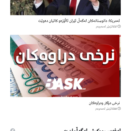
ئەمریکا: دانوستانەکان لەگەڵ ئێران ئاڵۆزەو کاتیان دەوێت
17كاتژمێر لەمەوبەر
نرخی دۆلار ودراوەکان
18كاتژمێر لەمەوبەر