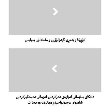
کۆڕۆنا و شەڕی ئایدۆلۆژیی و ململانێی سیاسی
دادگای سلێمانی لەبارەی دەركردنی فەرمانی دەستگیركردنی
شاسوار عەبدولواحید ڕوونکردنەوە دەدات