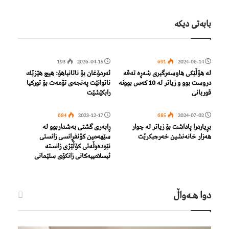
بابەتی دیكە
193
2026-04-15
691
2024-06-14
لە هۆڵێکی هاوسەرگیری شەڕە تەقە
ئەردۆغان بۆ ناتانیاهۆ: هیچ هێزێك
دروست بوو و زیاتر لە 10 کەس بوونە
ناتوانێت پەنجەى تۆمەت بۆ تورکیا
قوربانی
رابکێشێت
684
2023-12-17
685
2024-07-02
بڕیاردرا پاداشت بۆ زیاتر لە چوار
ڕابەری گشتی بەشداربوو لە
هەزار خانەنشین خەرجبکرێت
سێهەمین کۆنفڕانسی زانستی
نێودەوڵەتی کۆڵێژی زانستە
ئیسلامییەکانی زانکۆی سلێمانی
دوا هـه‌واڵ