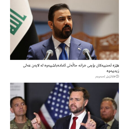
هێزه‌ ئه‌منییه‌كان بۆچی خرانە حاڵه‌تی ئاماده‌باشییه‌وه‌ لە لایەن عەلی
زیدییەوە
9كاتژمێر لەمەوبەر