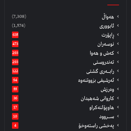
(7,308)
هەواڵ
(1,574)
ئابووری
ڕاپۆرت
635
نوسەران
473
كەش و هەوا
293
تەندروستی
293
رابــه‌ری گشتی
122
ئەرشیفى بزووتنەوە
94
وەرزش
55
كاروانی شەهیدان
36
هاوپۆلنەكراو
17
ســروود
10
په‌خشی راسته‌وخۆ
4