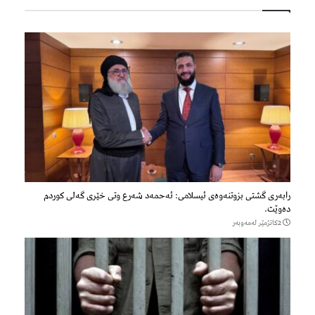
رابه‌ری گشتی بزوتنه‌وه‌ی ئیسلامی: ئه‌حمه‌د شه‌رع وتی خێری گه‌لی كوردم
ده‌وێت.
2كاتژمێر لەمەوبەر