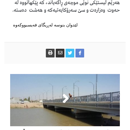
هەرێم لیستێکی نوێی موچەی ڕاگەیاند، کە پێکهاتووە لە
حەوت وەزارەت و سێ سەرۆکایەتیەکە و هەشت دەستە.
لێدوان بنوسە لەڕیگای فەیسبووکەوە