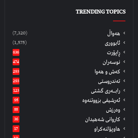
TRENDING TOPICS
(7,320)
هەواڵ
(1,575)
ئابووری
ڕاپۆرت
636
نوسەران
474
كەش و هەوا
293
تەندروستی
293
رابــه‌ری گشتی
123
ئەرشیفى بزووتنەوە
95
وەرزش
55
كاروانی شەهیدان
36
هاوپۆلنەكراو
17