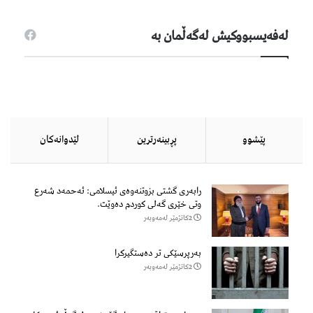
لەفەیسبووكیش لەگەڵمان بە
پێشوو
پڕبینەرترین
لێدوانەكان
رابه‌ری گشتی بزوتنه‌وه‌ی ئیسلامی: ئه‌حمه‌د شه‌رع
وتی خێری گه‌لی كوردم ده‌وێت.
2كاتژمێر لەمەوبەر
بەرپرسێکی تر دەستگیرکرا
2كاتژمێر لەمەوبەر