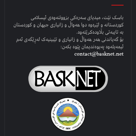
باسک نێت، میدیای سەرەکی بزووتنەوەی ئیسلامی
کوردستانە و لێرەوە دوا هەواڵ و زانیاری جیهان و کوردستان
بە تایبەتی بڵاودەکرێتەوە.
بۆ گەیاندنی هەر هەواڵ و زانیاری و تێبینیەک لەڕێگەی ئەم
ئیمەیلەوە پەیوەندیمان پێوە بکەن:
contact@basknet.net