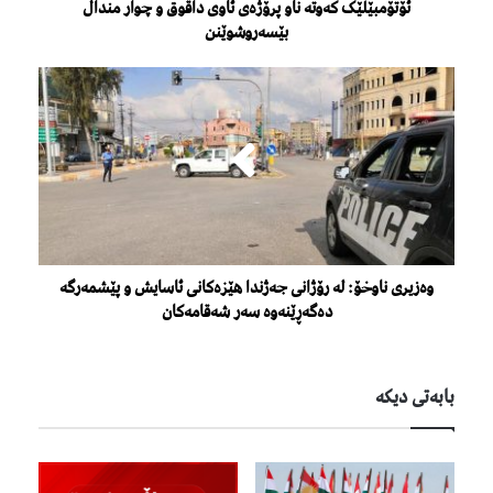
ئۆتۆمبێلێک کەوتە ناو پرۆژەی ئاوی داقوق و چوار منداڵ
بێسەروشوێنن
وەزیری ناوخۆ: لە رۆژانی جەژندا هێزەکانی ئاسایش و پێشمەرگە
دەگەڕێنەوە سەر شەقامەکان
بابەتی دیكە