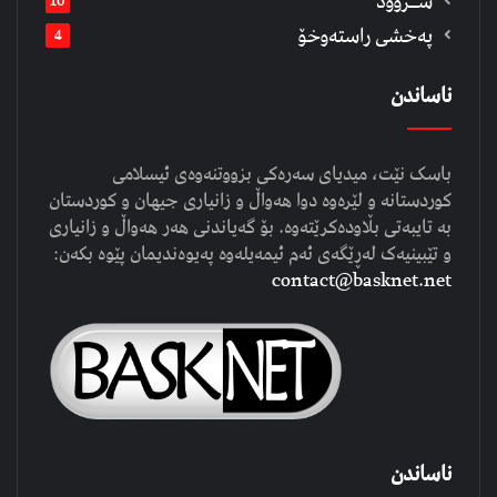
ســروود
10
په‌خشی راسته‌وخۆ
4
ناساندن
باسک نێت، میدیای سەرەکی بزووتنەوەی ئیسلامی
کوردستانە و لێرەوە دوا هەواڵ و زانیاری جیهان و کوردستان
بە تایبەتی بڵاودەکرێتەوە. بۆ گەیاندنی هەر هەواڵ و زانیاری
و تێبینیەک لەڕێگەی ئەم ئیمەیلەوە پەیوەندیمان پێوە بکەن:
contact@basknet.net
ناساندن