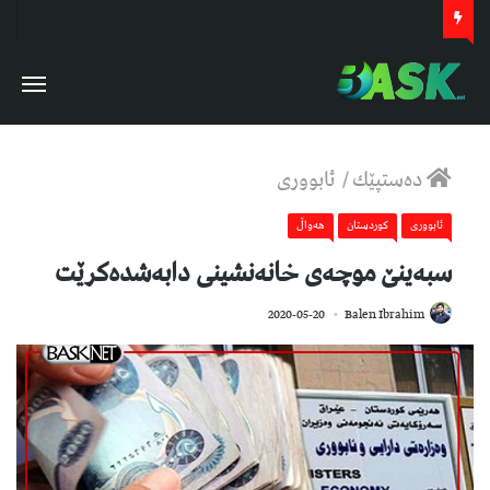
دەستپێك
/
ئابووری
ئابووری
كوردستان
هەواڵ
سبەینێ موچەى خانەنشینى دابەشدەکرێت
833
2020-05-20
Balen Ibrahim