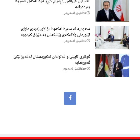
عەباس عێراقچی: پەیام گۆڕینەوە لەگەڵ ئەمریکا
بەردەوامە
5كاتژمێر لەمەوبەر
سعودیە لە سەردانەكەیدا بۆ لای زەیدی داوای
لێبوردنی وڵاتەكەی پێشكەش بە عێراق كردووە
6كاتژمێر لەمەوبەر
گوتاری ئایینی و فەتوادان لەکوردستان لەقەیرانێکی
گەورەدایە
20كاتژمێر لەمەوبەر