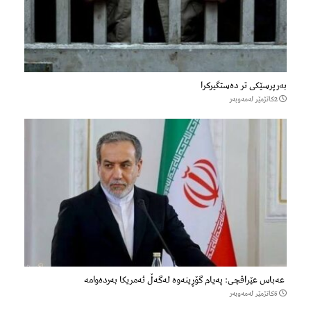
بەرپرسێکی تر دەستگیرکرا
2كاتژمێر لەمەوبەر
عەباس عێراقچی: پەیام گۆڕینەوە لەگەڵ ئەمریکا بەردەوامە
5كاتژمێر لەمەوبەر