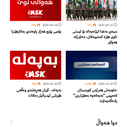
759
2026-03-18
577
2024-06-07
سبەی بەغدا لیژنەیەك بۆ لیستی
بۆمبی پێنج هەزار پاوەندی بەكارهێنرا
ناوی هێزە ئەمنییەكان، دەنێرێتە
هەولێر
545
2024-10-26
1,209
2020-03-20
حکومەتی هەرێمی کوردستان
بەپەلە.. ئێران هەڕەشەی وەڵامی
کەمپینی “بەیەکەوە بەهێزترین”
هێرشی ئیسرائیل دەکات
رادەگەیەنێت
دوا هـه‌واڵ