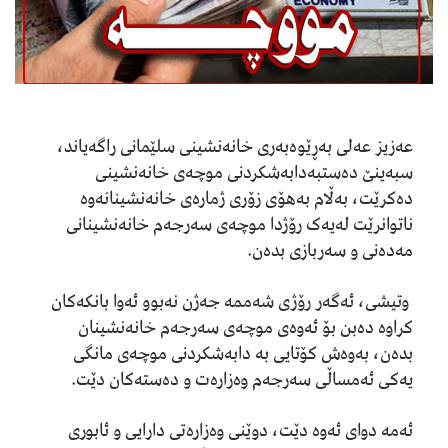
عەزیز عەلى بەڕێوەبەرى خانەنشینى سلێمانى راگەیاند،
سبەینێ دەستبەدابەشکردنى موچەى خانەنشینى
دەکرێت، بەڵام بەهۆى زۆرى ژمارەى خانەنشینانەوە
ناتوانرێت لەیەک رۆژدا موچەى سەرجەم خانەنشینانى
مەدەنى و سەربازى بدەن.
وتیشى، ئەگەر رۆژى شەممە جەژن نەبوو ئەوا بانکەکان
کراوە دەبن بۆ ئەوەى موچەى سەرجەم خانەنشینان
بدەن، بەوەش کۆتایى بە دابەشکردنى موچەى مانگى
یەکى ئەمساڵى سەرجەم وەزارەت و دەستەکان دێت.
ئەمە دواى ئەوە دێت، دوێنی وەزارەتى دارایی و ئابوری