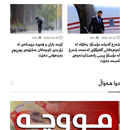
399
2024-05-04
319
2025-10-15
شەرع گەیشە مۆسكۆ: یەكێك لە
لێزمە باران و هەورە بروسکەی لە
تەوەرەكانی گفتوگۆی ئەحمەد شەرع
زۆربەی ناوچەکان بەشێوەی پچڕپچڕ
لە مۆسكۆ پرسی رادەستكردنەوەی
بەردەوامی دەبێت
ئەسەد دەبێت
دوا هـه‌واڵ