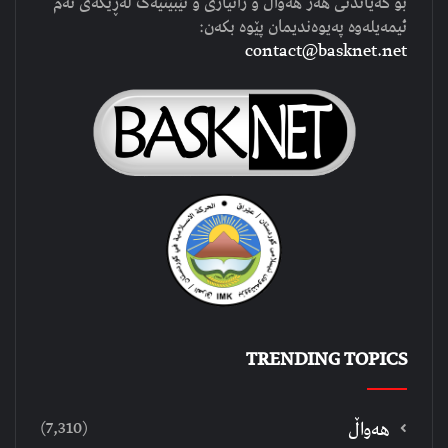
بۆ گەیاندنی هەر هەواڵ و زانیاری و تێبینیەک لەڕێگەی ئەم
ئیمەیلەوە پەیوەندیمان پێوە بکەن:
contact@basknet.net
TRENDING TOPICS
(7,310)
هەواڵ