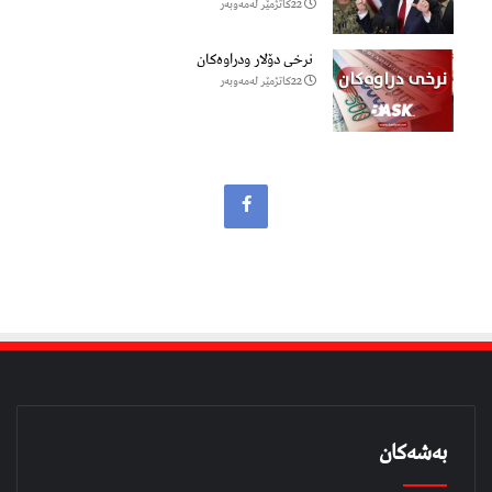
22كاتژمێر لەمەوبەر
نرخی دۆلار ودراوەکان
22كاتژمێر لەمەوبەر
بەشەکان