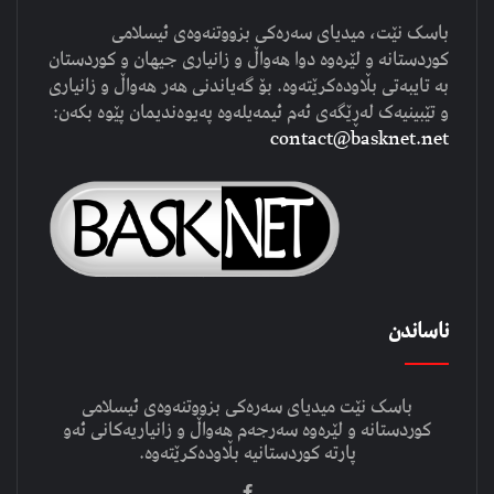
باسک نێت، میدیای سەرەکی بزووتنەوەی ئیسلامی
کوردستانە و لێرەوە دوا هەواڵ و زانیاری جیهان و کوردستان
بە تایبەتی بڵاودەکرێتەوە. بۆ گەیاندنی هەر هەواڵ و زانیاری
و تێبینیەک لەڕێگەی ئەم ئیمەیلەوە پەیوەندیمان پێوە بکەن:
contact@basknet.net
ناساندن
باسک نێت میدیای سەرەکی بزووتنەوەی ئیسلامی
کوردستانە و لێرەوە سەرجەم هەواڵ و زانیاریەکانی ئەو
پارتە کوردستانیە بڵاودەکرێتەوە.