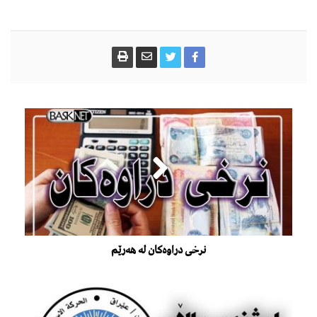
نرخی دراوەکان لە هەرێم