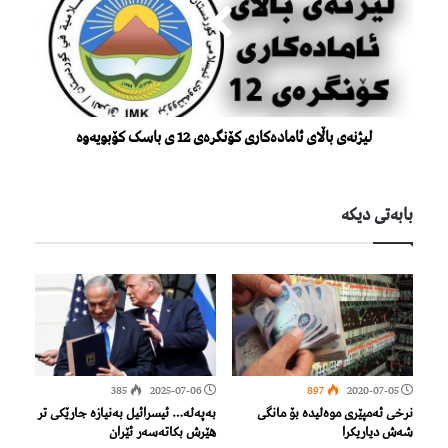
لیژنەی باڵای ئامادەکاری کۆنگرەی 12 ی باسک کۆبویەوە
بابەتی دیكە
385
2025-07-06
897
2020-07-05
نرخی ئەمپێری موه‌لیدە بۆ مانگی
بەپەلە… ئیسرائیل بەنیازە جارێکی تر
شه‌ش دیاریكرا
هێرش بکاتەسەر ئێران