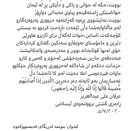
بوویت،جگە لە جوانی و پاکی و دڵێکی پڕ لە ئیمان
خواناسێکی ڕاستەقینەو پیاوی مەیدانی دواڕۆژ
بوویت،بەتێشووی پڕەوە گەڕایتەوە حزووری پەروەردگارو
لەم ماڵئاوایەشدا دڵی ئێمەت ناڕەحت کردوو بە بیستنی
کۆچەکەت تاساین،خوات لەگەڵ برای ئازیزو هاوڕێی
دێرین و مامۆستای بەویقارو سەنگین،گفتارو کردارەکان
خۆی تەنها قوتابخانە بوون و مەدرەسەی وانەکانیشت
صەدەقەی جارین،سەرەخۆشی لەخۆم و کەس و کارو
خزمانت دەکەم ان شاءاللە لەحزووری پەروەردگار جێگاوو
ماوات فیردەوسی اعلا دەبێت لەم کا تانەشدا دڵ
غەمباریمان بەم ئایەتە دەر دەبڕین (الَّذِينَ إِذَا أَصَابَتْهُم
مُّصِيبَةٌ قَالُوا إِنَّا لِلَّهِ وَإِنَّا إِلَيْهِ رَاجِعُونَ)
عرفان علی عبدالعزیز
ڕابەری گشتی بزووتنەوەی ئیسلامی
٥/٧/٢٠٢٠.
لێدوان بنوسە لەڕیگای فەیسبووکەوە