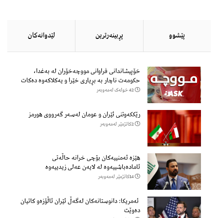
پێشوو
پڕبینەرترین
لێدوانەكان
خۆپیشاندانی فراوانی مووچەخۆران لە بەغدا،
حکومەت ناچار بە بڕیاری خێرا و یەکلاکەوە دەکات
42 خولەک لەمەوبەر
رێککەوتنی ئێران و عومان لەسەر گەرووی هورمز
2كاتژمێر لەمەوبەر
هێزه‌ ئه‌منییه‌كان بۆچی خرانە حاڵه‌تی
ئاماده‌باشییه‌وه‌ لە لایەن عەلی زیدییەوە
14كاتژمێر لەمەوبەر
ئەمریکا: دانوستانەکان لەگەڵ ئێران ئاڵۆزەو کاتیان
دەوێت