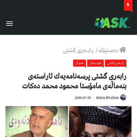
دەستپێك
/
رابــه‌ری گشتی
رابــه‌ری گشتی
كوردستان
هەواڵ
رابه‌ری گشتی پرسه‌نامه‌یه‌ك ئاراسته‌ی
بنه‌ماڵه‌ی مامۆستا محمود محمد ده‌كات
1,156
2020-07-05
Balen Ibrahim