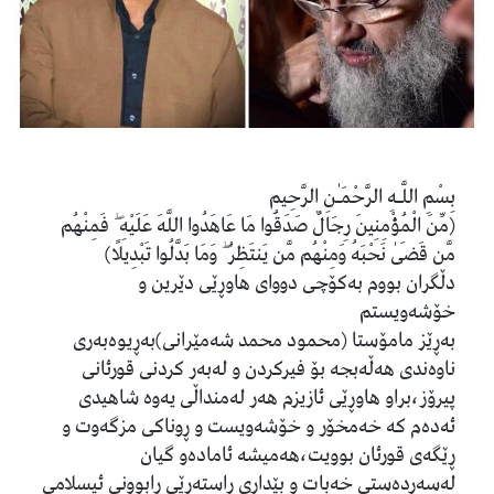
بِسْمِ اللَّـهِ الرَّحْمَـٰنِ الرَّحِيمِ
(مِّنَ الْمُؤْمِنِينَ رِجَالٌ صَدَقُوا مَا عَاهَدُوا اللَّهَ عَلَيْهِ ۖ فَمِنْهُم
مَّن قَضَىٰ نَحْبَهُ وَمِنْهُم مَّن يَنتَظِرُ ۖ وَمَا بَدَّلُوا تَبْدِيلًا)
دڵگران بووم بەکۆچی دووای هاوڕێی دێرین و
خۆشەویستم
بەڕێز مامۆستا (محمود محمد شەمێرانی)بەڕیوەبەری
ناوەندی هەڵەبجە بۆ فیرکردن و لەبەر کردنی قورئانی
پیرۆز،براو هاوڕێی ئازیزم هەر لەمنداڵی یەوە شاهیدی
ئەدەم کە خەمخۆر و خۆشەویست و ڕوناکی مزگەوت و
ڕێگەی قورئان بوویت،هەمیشە ئامادەو گیان
لەسەردەستی خەبات و بێداری ڕاستەڕێی ڕابوونی ئیسلامی