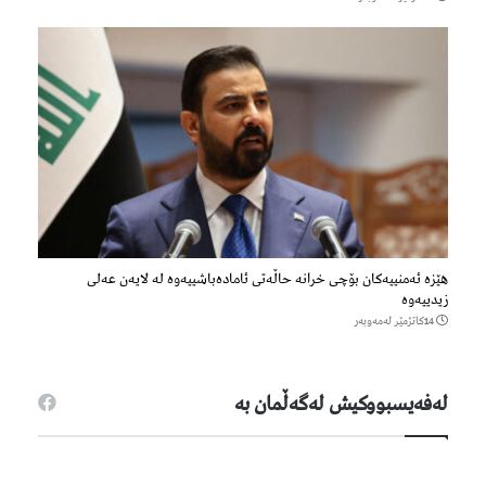
هێزه‌ ئه‌منییه‌كان بۆچی خرانە حاڵه‌تی ئاماده‌باشییه‌وه‌ لە لایەن عەلی
زیدییەوە
14كاتژمێر لەمەوبەر
لەفەیسبووكیش لەگەڵمان بە