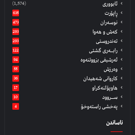
(1,574)
ئابووری
ڕاپۆرت
635
نوسەران
473
كەش و هەوا
293
تەندروستی
293
رابــه‌ری گشتی
122
ئەرشیفى بزووتنەوە
94
وەرزش
55
كاروانی شەهیدان
36
هاوپۆلنەكراو
17
ســروود
10
په‌خشی راسته‌وخۆ
4
ناساندن