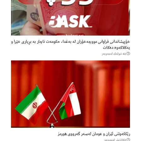
خۆپیشاندانی فراوانی مووچەخۆران لە بەغدا، حکومەت ناچار بە بڕیاری خێرا و
یەکلاکەوە دەکات
42 خولەک لەمەوبەر
رێککەوتنی ئێران و عومان لەسەر گەرووی هورمز
2كاتژمێر لەمەوبەر