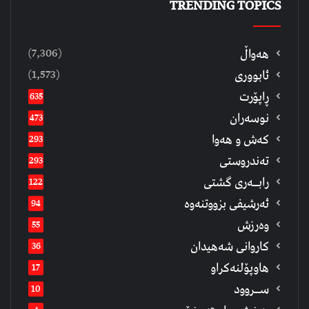
TRENDING TOPICS
(7,306)
هەواڵ
(1,573)
ئابووری
ڕاپۆرت
635
نوسەران
473
كەش و هەوا
293
تەندروستی
293
رابــه‌ری گشتی
122
ئەرشیفى بزووتنەوە
94
وەرزش
55
كاروانی شەهیدان
36
هاوپۆلنەكراو
17
ســروود
10