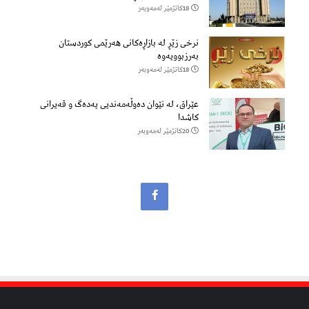
18كاتژمێر لەمەوبەر
نرخی زێڕ لە بازاڕەکانی هەرێمی کوردستان
بەرزبوویەوە
18كاتژمێر لەمەوبەر
عێراق، لە نێوان دەوڵەمەندیی یەدەگ و قەیرانی
کاشدا
20كاتژمێر لەمەوبەر