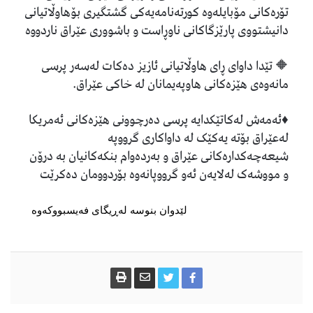
تۆرەکانی مۆبایلەوە کورتەنامەیەکی گشتگیری بۆهاوڵاتیانی
دانیشتووی پارێزگاکانی ناوڕاست و باشووری عێراق ناردووە
🔶 تێدا داوای ڕای هاوڵاتیانی ئازیز دەکات لەسەر پرسی
مانەوەی هێزەکانی هاوپەیمانان لە خاکی عێراق.
♦ئەمەش لەکاتێکدایە پرسی دەرچوونی هێزەکانی ئەمریکا
لەعێراق بۆتە یەکێک لە داواکاری گرووپە
شیعەچەکدارەکانی عێراق و بەردەوام بنکەکانیان بە درۆن
و مووشەک لەلایەن ئەو گرووپانەوە بۆردوومان دەکرێت
لێدوان بنوسە لەڕیگای فەیسبووکەوە