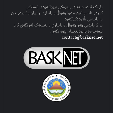
باسک نێت، میدیای سەرەکی بزووتنەوەی ئیسلامی
کوردستانە و لێرەوە دوا هەواڵ و زانیاری جیهان و کوردستان
بە تایبەتی بڵاودەکرێتەوە.
بۆ گەیاندنی هەر هەواڵ و زانیاری و تێبینیەک لەڕێگەی ئەم
ئیمەیلەوە پەیوەندیمان پێوە بکەن:
contact@basknet.net