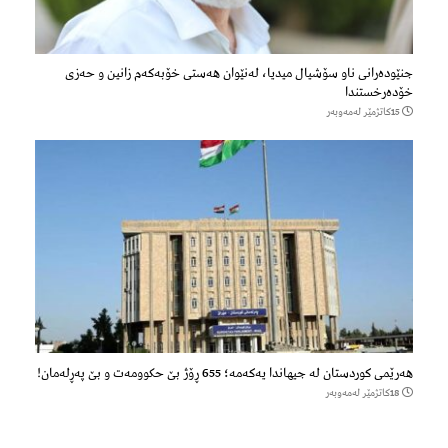
جنێودەرانی ناو سۆشیال میدیا، لەنێوان هەستی خۆبەکەم زانین و حەزی
خۆدەرخستندا
15كاتژمێر لەمەوبەر
هەرێمی کوردستان لە جیهاندا یەکەمە؛ 655 ڕۆژ بێ حکوومەت و بێ پەڕلەمان!
18كاتژمێر لەمەوبەر