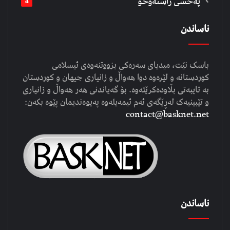
په‌خشی راسته‌وخۆ
4
ناساندن
باسک نێت، میدیای سەرەکی بزووتنەوەی ئیسلامی
کوردستانە و لێرەوە دوا هەواڵ و زانیاری جیهان و کوردستان
بە تایبەتی بڵاودەکرێتەوە. بۆ گەیاندنی هەر هەواڵ و زانیاری
و تێبینیەک لەڕێگەی ئەم ئیمەیلەوە پەیوەندیمان پێوە بکەن:
contact@basknet.net
ناساندن