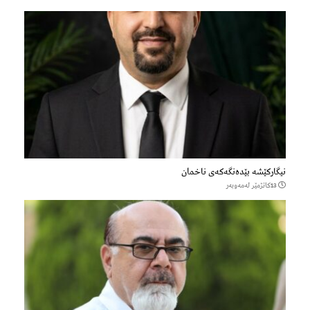
نیگارکێشە بێدەنگەکەی ناخمان
13كاتژمێر لەمەوبەر