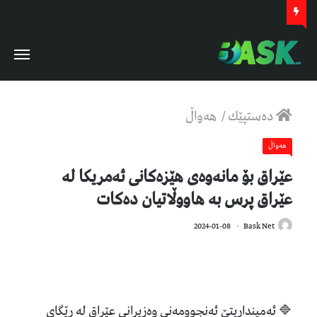
دەستپێك
/
هەواڵ
هەواڵ
عێراق بۆ مانەوەی هێزەکانی ئەمریکا لە
عێراق پرس بە هاووڵاتیان دەکات
725
2024-01-08
Bask Net
🔷 ئەمینداریتێ ئەنجوومەنی وەزیرانی عێراق لە رێگای