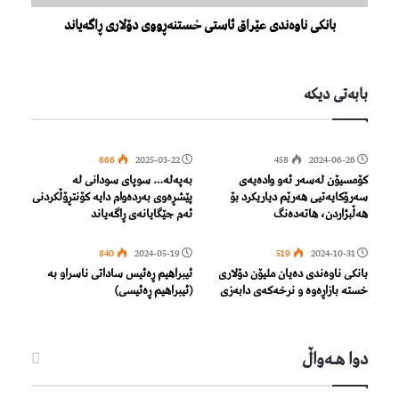
بانکی ناوه‌ندی عێراق ئاستی خستنەڕووی دۆلاری ڕاگەیاند
بابەتی دیكە
666
2025-03-22
458
2024-06-26
کۆمسیۆن لەسەر ئەو وادەیەی
بەپەلە… سوپای سودانی لە
سەرۆکایەتیی هەرێم دیاریکرد بۆ
پێشڕەوی بەردەوام دایە کۆنتڕۆڵکردنی
هەڵبژاردن، هاتەدەنگ
ئەم جێگایانەی ڕاگەیاند
840
2024-05-19
519
2024-10-31
بانکی ناوەندی دەیان ملیۆن دۆلاری
ئیبراهیم ڕەئیس ساداتی ناسراو بە
خستە بازاڕەوە و نرخەکەی دابەزی
(ئیبراهیم ڕەئیسی)
دوا هـه‌واڵ