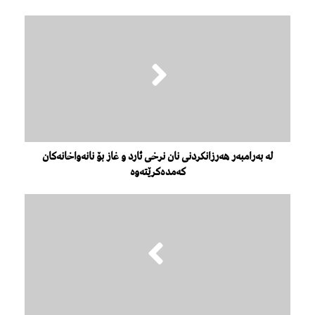
لە بەرامبەر هەرزانكردنی نان نرخی ئارد و غاز بۆ نانەواخانەكان
كەمدەكرێتەوە