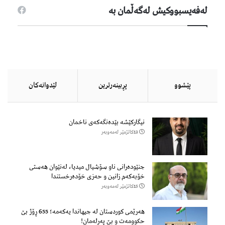
لەفەیسبووكیش لەگەڵمان بە
پێشوو
پڕبینەرترین
لێدوانەكان
نیگارکێشە بێدەنگەکەی ناخمان
13كاتژمێر لەمەوبەر
جنێودەرانی ناو سۆشیال میدیا، لەنێوان هەستی
خۆبەکەم زانین و حەزی خۆدەرخستندا
15كاتژمێر لەمەوبەر
هەرێمی کوردستان لە جیهاندا یەکەمە؛ 655 ڕۆژ بێ
حکوومەت و بێ پەڕلەمان!