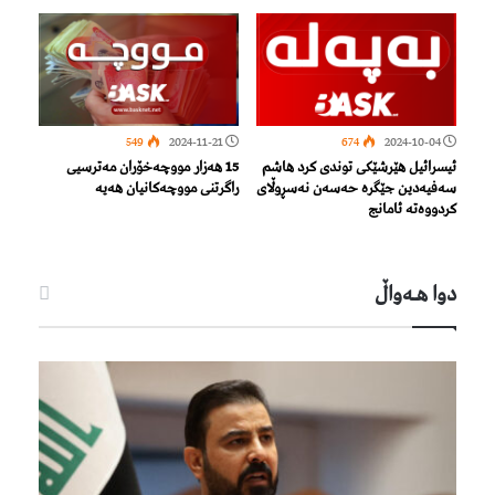
549
2024-11-21
674
2024-10-04
ئیسرائیل هێرشێکی توندی کرد هاشم
15 هەزار مووچەخۆران مەترسیی
سەفیەدین جێگرە حەسەن نەسڕوڵای
راگرتنی مووچەکانیان هەیە
كردووەتە ئامانج
دوا هـه‌واڵ