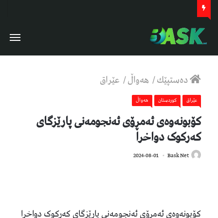
دەستپێك
/
هەواڵ
/
عێراق
عێراق
كوردستان
هەواڵ
کۆبونەوەی ئەمڕۆی ئەنجومەنی پارێزگای
کەرکوک دواخرا
623
2024-08-01
Bask Net
کۆبونەوەی ئەمڕۆی ئەنجومەنی پارێزگای کەرکوک دواخرا