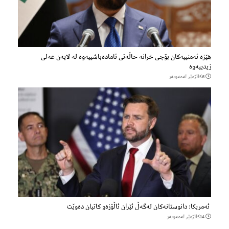
هێزه‌ ئه‌منییه‌كان بۆچی خرانە حاڵه‌تی ئاماده‌باشییه‌وه‌ لە لایەن عەلی
زیدییەوە
6كاتژمێر لەمەوبەر
ئەمریکا: دانوستانەکان لەگەڵ ئێران ئاڵۆزەو کاتیان دەوێت
14كاتژمێر لەمەوبەر