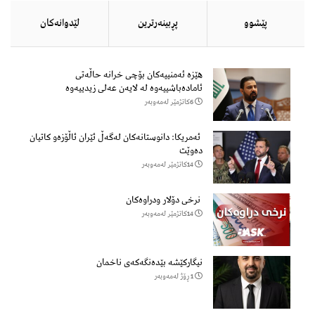
پێشوو
پڕبینەرترین
لێدوانەكان
هێزه‌ ئه‌منییه‌كان بۆچی خرانە حاڵه‌تی
ئاماده‌باشییه‌وه‌ لە لایەن عەلی زیدییەوە
6كاتژمێر لەمەوبەر
ئەمریکا: دانوستانەکان لەگەڵ ئێران ئاڵۆزەو کاتیان
دەوێت
14كاتژمێر لەمەوبەر
نرخی دۆلار ودراوەکان
14كاتژمێر لەمەوبەر
نیگارکێشە بێدەنگەکەی ناخمان
1 ڕۆژ لەمەوبەر