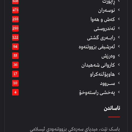
ڕاپۆرت
635
نوسەران
473
كەش و هەوا
293
تەندروستی
293
رابــه‌ری گشتی
122
ئەرشیفى بزووتنەوە
94
وەرزش
55
كاروانی شەهیدان
36
هاوپۆلنەكراو
17
ســروود
10
په‌خشی راسته‌وخۆ
4
ناساندن
باسک نێت، میدیای سەرەکی بزووتنەوەی ئیسلامی