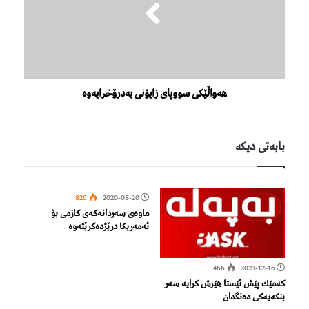
هەواڵێکی سووپای زایۆنی بەدرۆخرایەوە
بابەتی دیكە
826
2020-08-20
ماوەی سەردانەکەی كازمی بۆ
ئەمەریکا درێژدەكرێتەوە
466
2023-12-16
كه‌مێك پێش ئێستا هێرش كرایه‌ سه‌ر
بنكه‌یه‌كی ده‌نگدان