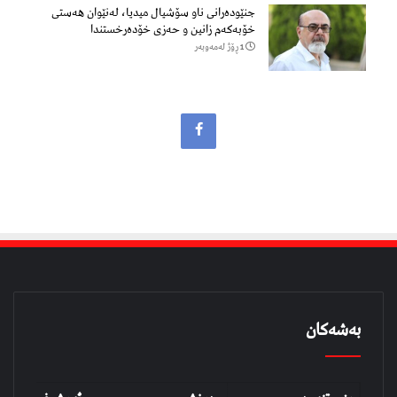
جنێودەرانی ناو سۆشیال میدیا، لەنێوان هەستی
خۆبەکەم زانین و حەزی خۆدەرخستندا
1 ڕۆژ لەمەوبەر
بەشەکان