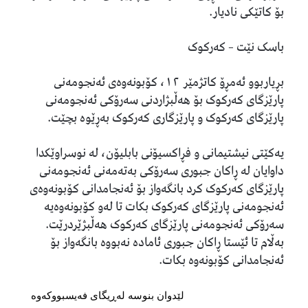
بۆ کاتێکی نادیار.
باسک نێت – کەرکوک
بڕیاربوو ئەمڕۆ کاتژمێر ١٢، کۆبونەوەی ئەنجومەنی
پارێزگای کەرکوک بۆ هەڵبژاردنی سەرۆکی ئەنجومەنی
پارێزگای کەرکوک و پارێزگاری کەرکوک بەڕێوە بچێت.
یەکێتی نیشتیمانی و فڕاکسیۆنی بابلیۆن، لە نوسراوێکدا
داوایان لە ڕاکان جبوری سەرۆکی بەتەمەنی ئەنجومەنی
پارێزگای کەرکوک کرد بانگەواز بۆ ئەنجامدانی کۆبونەوەی
ئەنجومەنی پارێزگای کەرکوک بکات تا لەو کۆبونەوەیە
سەرۆکی ئەنجومەنی پارێزگای کەرکوک هەڵبژێردرێت.
بەڵام تا ئێستا ڕاکان جبوری ئامادە نەبووە بانگەواز بۆ
ئەنجامدانی کۆبونەوە بکات.
لێدوان بنوسە لەڕیگای فەیسبووکەوە