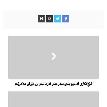
گۆڕانکارى لە مووچەى سەرجەم فەرمانبەرانى عێراق دەکرێت