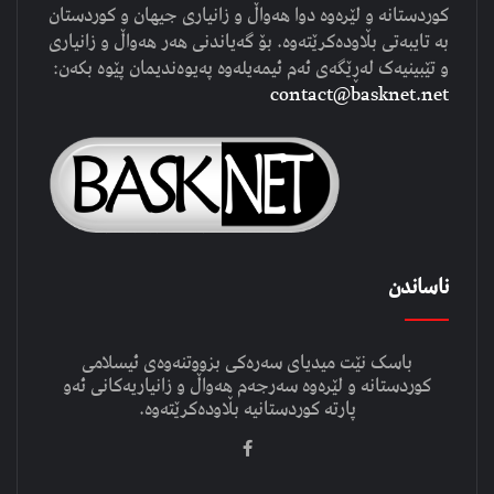
کوردستانە و لێرەوە دوا هەواڵ و زانیاری جیهان و کوردستان
بە تایبەتی بڵاودەکرێتەوە. بۆ گەیاندنی هەر هەواڵ و زانیاری
و تێبینیەک لەڕێگەی ئەم ئیمەیلەوە پەیوەندیمان پێوە بکەن:
contact@basknet.net
ناساندن
باسک نێت میدیای سەرەکی بزووتنەوەی ئیسلامی
کوردستانە و لێرەوە سەرجەم هەواڵ و زانیاریەکانی ئەو
پارتە کوردستانیە بڵاودەکرێتەوە.