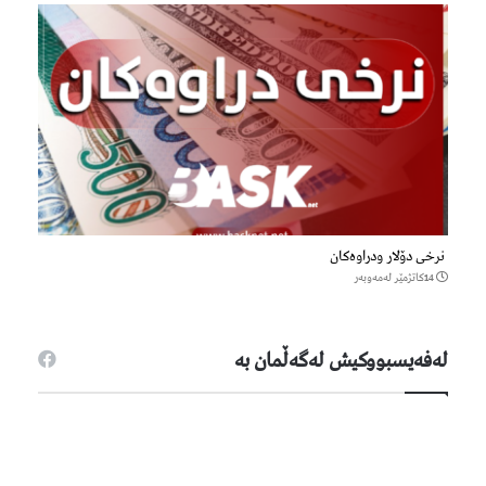
نرخی دۆلار ودراوەکان
14كاتژمێر لەمەوبەر
لەفەیسبووكیش لەگەڵمان بە