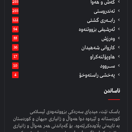
كەش و هەوا
293
تەندروستی
293
رابــه‌ری گشتی
122
ئەرشیفى بزووتنەوە
94
وەرزش
55
كاروانی شەهیدان
36
هاوپۆلنەكراو
17
ســروود
10
په‌خشی راسته‌وخۆ
4
ناساندن
باسک نێت، میدیای سەرەکی بزووتنەوەی ئیسلامی
کوردستانە و لێرەوە دوا هەواڵ و زانیاری جیهان و کوردستان
بە تایبەتی بڵاودەکرێتەوە. بۆ گەیاندنی هەر هەواڵ و زانیاری