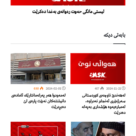
لیستی مانگی حەوت رەوانەی بەغدا دەکرێت
بابەتی دیكە
630
2024-02-01
457
2024-11-21
لەهەندێ ناوچەی کوردستانی
لەمەودوا هەر پەرلەمانتارێك ئامادەی
سەرژمێری ئەنجام نەدراوە،
دانیشتنەكان نەبێت پارەی لێ
لەمبارەیەوە هۆشداری بەپەلە
دەبڕدرێت
دەدرێت