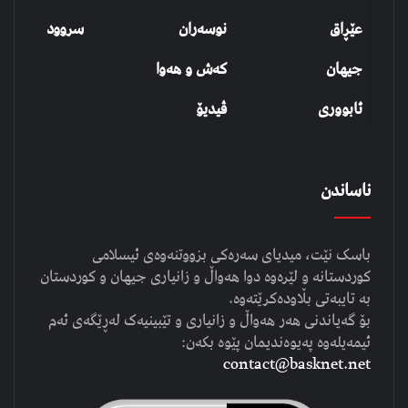
عێڕاق
نوسەران
سروود
جیهان
کەش و هەوا
ئابووری
ڤیدیۆ
ناساندن
باسک نێت، میدیای سەرەکی بزووتنەوەی ئیسلامی
کوردستانە و لێرەوە دوا هەواڵ و زانیاری جیهان و کوردستان
بە تایبەتی بڵاودەکرێتەوە.
بۆ گەیاندنی هەر هەواڵ و زانیاری و تێبینیەک لەڕێگەی ئەم
ئیمەیلەوە پەیوەندیمان پێوە بکەن:
contact@basknet.net