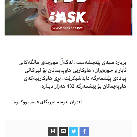
بڕیارە سبەی پێنجشەممە، لەگەڵ مووچەی مانگەكانی
ئایار و حوزەیران، هاوكاریی هاوپەیمانان بۆ لیواكانی
پیادەی پێشمەرگە دابەشبكرێت، بڕی هاوكارییەكەی
هاوپەیمانان بۆ پێشمەرگە 432 هەزار دینارە.
لێدوان بنوسە لەڕیگای فەیسبووکەوە