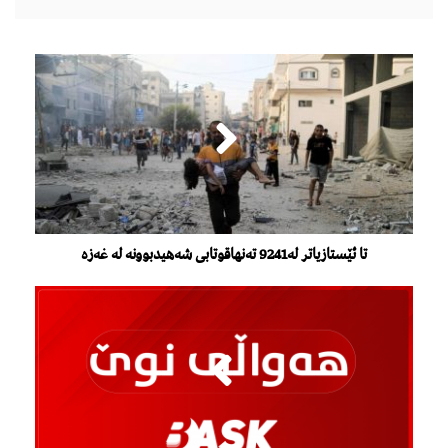
تا ئێستازیاتر لە9241 تەنهاقوتابی شەهیدبوونە لە غەزە