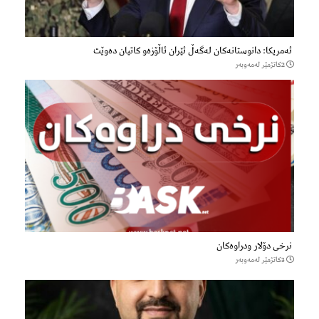
ئەمریکا: دانوستانەکان لەگەڵ ئێران ئاڵۆزەو کاتیان دەوێت
2كاتژمێر لەمەوبەر
نرخی دۆلار ودراوەکان
3كاتژمێر لەمەوبەر