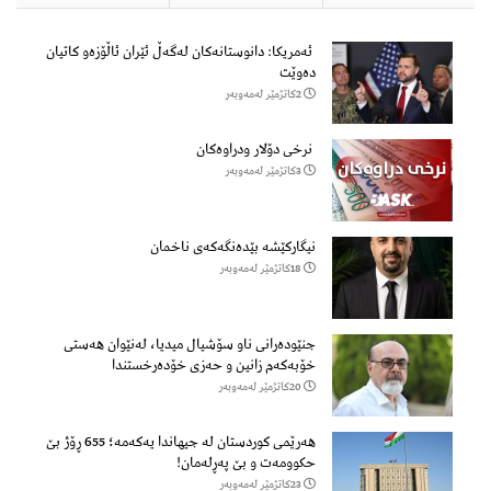
ئەمریکا: دانوستانەکان لەگەڵ ئێران ئاڵۆزەو کاتیان
دەوێت
2كاتژمێر لەمەوبەر
نرخی دۆلار ودراوەکان
3كاتژمێر لەمەوبەر
نیگارکێشە بێدەنگەکەی ناخمان
18كاتژمێر لەمەوبەر
جنێودەرانی ناو سۆشیال میدیا، لەنێوان هەستی
خۆبەکەم زانین و حەزی خۆدەرخستندا
20كاتژمێر لەمەوبەر
هەرێمی کوردستان لە جیهاندا یەکەمە؛ 655 ڕۆژ بێ
حکوومەت و بێ پەڕلەمان!
23كاتژمێر لەمەوبەر