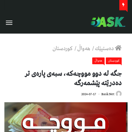
دەستپێك
/
هەواڵ
/
كوردستان
كوردستان
هەواڵ
جگە لە دوو مووچەکە، سبەی پارەی تر
دەدرێتە پێشمەرگە
645
2024-07-17
Bask Net