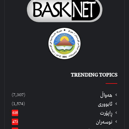
TRENDING TOPICS
(7,307)
هەواڵ
(1,574)
ئابووری
ڕاپۆرت
635
نوسەران
473