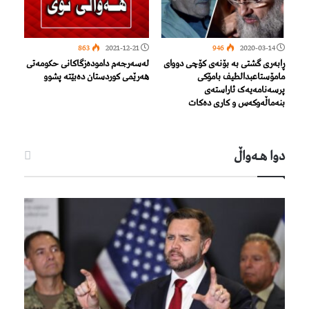
863
2021-12-21
946
2020-03-14
ڕابەری گشتی بە بۆنەی کۆچی دووای
لەسەرجەم دامودەزگاکانی حکومەتی
مامۆستاعبدالطیف بامۆکی
هەرێمی کوردستان ده‌بێته‌ پشوو
پرسەنامەیەک ئاراستەی
بنەماڵەوکەس و کاری دەکات
دوا هـه‌واڵ