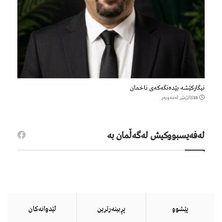
نیگارکێشە بێدەنگەکەی ناخمان
18كاتژمێر لەمەوبەر
لەفەیسبووكیش لەگەڵمان بە
پێشوو
پڕبینەرترین
لێدوانەكان