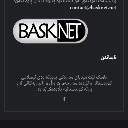
و تێبینیەک لەڕێگەی ئەم ئیمەیلەوە پەیوەندیمان پێوە بکەن:
contact@basknet.net
ناساندن
باسک نێت میدیای سەرەکی بزووتنەوەی ئیسلامی
کوردستانە و لێرەوە سەرجەم هەواڵ و زانیاریەکانی ئەو
پارتە کوردستانیە بڵاودەکرێتەوە.