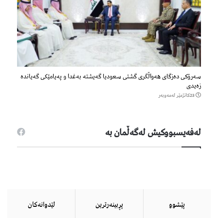
سەرۆكی دەزگای هەواڵگری گشتی سعودیا گەیشتە بەغدا و پەیامێكی گەیاندە
زەیدی
23كاتژمێر لەمەوبەر
لەفەیسبووكیش لەگەڵمان بە
پێشوو
پڕبینەرترین
لێدوانەكان