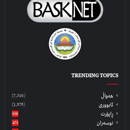
TRENDING TOPICS
(7,316)
هەواڵ
(1,575)
ئابووری
ڕاپۆرت
636
نوسەران
473