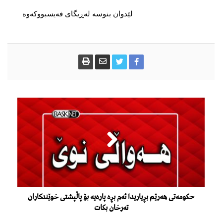
لێدوان بنوسە لەڕیگای فەیسبووکەوە
حکومەتی ھەرێم بڕیاریدا ئەم بڕە پارەیە بۆ پاڵپشتی خوێندکاران
تەرخان بکات