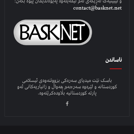
و تێبینیەک لەڕێگەی ئەم ئیمەیلەوە پەیوەندیمان پێوە بکەن:
contact@basknet.net
ناساندن
باسک نێت میدیای سەرەکی بزووتنەوەی ئیسلامی
کوردستانە و لێرەوە سەرجەم هەواڵ و زانیاریەکانی ئەو
پارتە کوردستانیە بڵاودەکرێتەوە.