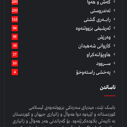
كەش و هەوا
293
تەندروستی
293
رابــه‌ری گشتی
122
ئەرشیفى بزووتنەوە
94
وەرزش
55
كاروانی شەهیدان
36
هاوپۆلنەكراو
17
ســروود
10
په‌خشی راسته‌وخۆ
4
ناساندن
باسک نێت، میدیای سەرەکی بزووتنەوەی ئیسلامی
کوردستانە و لێرەوە دوا هەواڵ و زانیاری جیهان و کوردستان
بە تایبەتی بڵاودەکرێتەوە. بۆ گەیاندنی هەر هەواڵ و زانیاری