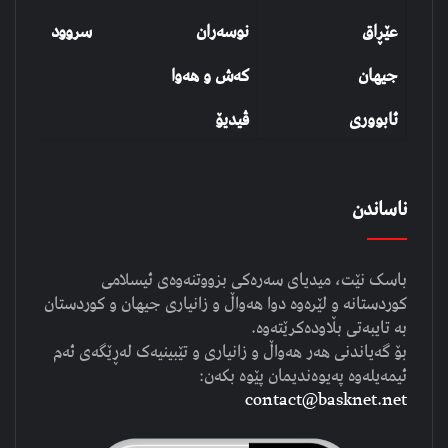
عێڕاق
نوسەران
سروود
جیهان
کەش و هەوا
ئابووری
ڤیدیۆ
ناساندن
باسک نێت، میدیای سەرەکی بزووتنەوەی ئیسلامی
کوردستانە و لێرەوە دوا هەواڵ و زانیاری جیهان و کوردستان
بە تایبەتی بڵاودەکرێتەوە.
بۆ گەیاندنی هەر هەواڵ و زانیاری و تێبینیەک لەڕێگەی ئەم
ئیمەیلەوە پەیوەندیمان پێوە بکەن:
contact@basknet.net