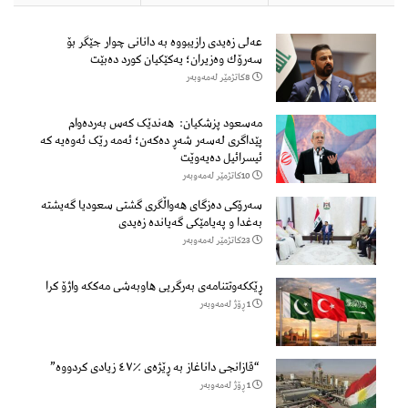
عەلی زەیدی رازیبووە بە دانانی چوار جێگر بۆ
سەرۆك وەزیران؛ یەكێكیان كورد دەبێت
8كاتژمێر لەمەوبەر
مەسعود پزشكیان: هەندێک کەس بەردەوام
پێداگری لەسەر شەڕ دەكەن؛ ئەمە رێک ئەوەیە کە
ئیسرائیل دەیەوێت
10كاتژمێر لەمەوبەر
سەرۆكی دەزگای هەواڵگری گشتی سعودیا گەیشتە
بەغدا و پەیامێكی گەیاندە زەیدی
23كاتژمێر لەمەوبەر
ڕێککەوتتنامەی بەرگریی هاوبەشی مەککە واژۆ کرا
1 ڕۆژ لەمەوبەر
“قازانجی داناغاز بە ڕێژەی ٪٤٧ زیادی کردووە”
1 ڕۆژ لەمەوبەر