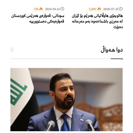
734
2024-04-15
1,007
2020-07-25
هاتوچۆی هاوڵاتیانی هه‌رێم بۆ ئێران
سودانی: قەوارەى هەرێمى کوردستان
له‌ مه‌رزی باشماخه‌وه‌ به‌م مه‌رجانه‌
قەوارەیەکی دەستوورییە
ده‌بێت
دوا هـه‌واڵ