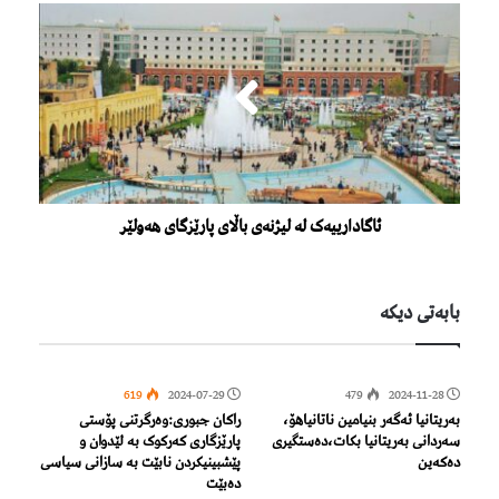
ئاگادارییەک لە لیژنەى باڵاى پارێزگاى هەولێر
بابەتی دیكە
619
2024-07-29
479
2024-11-28
بەریتانیا ئەگەر بنیامین ناتانیاهۆ،
راكان جبوری:وەرگرتنی پۆستی
سەردانی بەریتانیا بكات،دەستگیری
پارێزگاری کەرکوک بە لێدوان و
دەکەین
پێشبینیكردن نابێت بە سازانی سیاسی
دەبێت