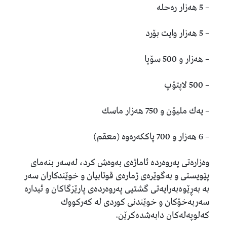
– 5 هه‌زار ره‌حله‌
– 5 هه‌زار وایت بۆرد
– هه‌زار و 500 سۆپا
– 500 لاپتۆپ
– یه‌ك ملیۆن و 750 هه‌زار ماسك
– 6 هه‌زار و 700 پاككه‌ره‌وه‌ (معقم)
وه‌زاره‌تی په‌روه‌رده‌ ئاماژه‌ی به‌وه‌ش كرد، له‌سه‌ر بنه‌مای
پێویستی و به‌گوێره‌ی ژماره‌ی قوتابیان و خوێندكاران سه‌ر
به‌ به‌ڕێوه‌به‌رایه‌تی گشتیی په‌روه‌رده‌ی پارێزگاكان و ئیداره‌
سه‌ربه‌خۆكان و خوێندنی كوردی له‌ كه‌ركووك
كه‌لوپه‌له‌كان دابه‌شده‌كرێن.