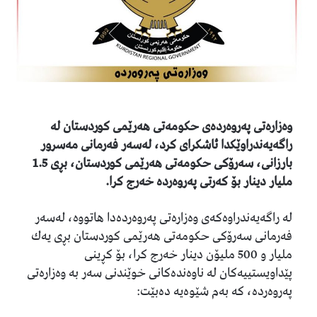
وه‌زاره‌تی په‌روه‌رده‌ی حكومه‌تی هه‌رێمی كوردستان له‌
راگه‌یه‌ندراوێكدا ئاشكرای كرد، له‌سه‌ر فه‌رمانی مه‌سرور
بارزانی، سه‌رۆكی حكومه‌تی هه‌رێمی كوردستان، بڕی 1.5
ملیار دینار بۆ كه‌رتی په‌روه‌رده‌ خه‌رج كرا.
له‌ راگه‌یه‌ندراوه‌كه‌ی وه‌زاره‌تی په‌روه‌رده‌دا هاتووه‌، له‌سه‌ر
فه‌رمانی سه‌رۆكی حكومه‌تی هه‌رێمی كوردستان بڕی یه‌ك
ملیار و 500 ملیۆن دینار خه‌رج كرا، بۆ كڕینی
پێداویستییه‌كان له‌ ناوه‌نده‌كانی خوێندنی سه‌ر به‌ وه‌زاره‌تی
په‌روه‌رده‌، كه‌ به‌م شێوه‌یه‌ ده‌بێت: