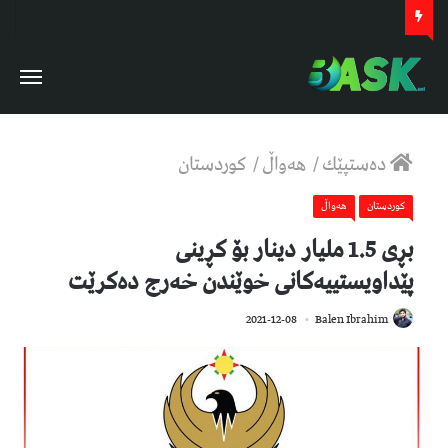
دەستپێك
/
هەواڵ
/
كوردستان
كوردستان
هەواڵ
بڕی 1.5 ملیار دینار بۆ كڕینی
پێداویستییه‌كانی خوێندن خه‌رج ده‌كرێت
779
2021-12-08
Balen Ibrahim