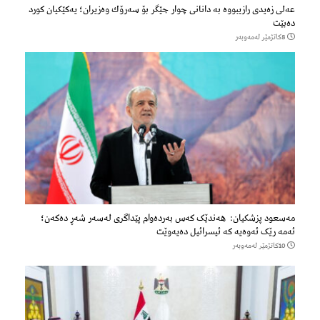
عەلی زەیدی رازیبووە بە دانانی چوار جێگر بۆ سەرۆك وەزیران؛ یەكێكیان كورد
دەبێت
8كاتژمێر لەمەوبەر
مەسعود پزشكیان: هەندێک کەس بەردەوام پێداگری لەسەر شەڕ دەكەن؛
ئەمە رێک ئەوەیە کە ئیسرائیل دەیەوێت
10كاتژمێر لەمەوبەر