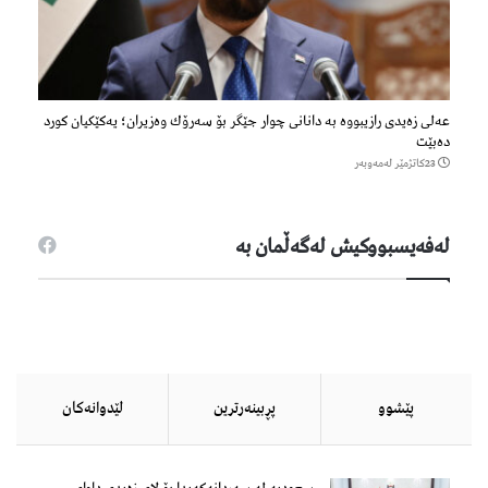
عەلی زەیدی رازیبووە بە دانانی چوار جێگر بۆ سەرۆك وەزیران؛ یەكێكیان كورد
دەبێت
23كاتژمێر لەمەوبەر
لەفەیسبووكیش لەگەڵمان بە
پێشوو
پڕبینەرترین
لێدوانەكان