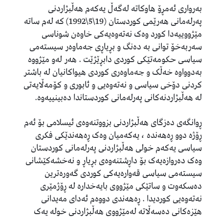
بەرواری ئەمڕۆ هاوکاتە لەگەڵ یەکەم هەڵبژاردنی
پەرلەمانی هەرێمی کوردستان (19\5\1992) کە لەم ساتە
مێژووییەدا کورد وەک نەتەوەیەکی خاوەن شوناسی
سەربەخۆ توانی بە دەنگ و بڕیاڕی جەماوەر سیستەمی
سیاسی حکومەتێکی کوردی دابڕێژێت . هەر لەو مێژووە
بەدوواوە خەڵک و جەماوەری کوردی هیواکانیان لە باشتر
کردنی دۆخی سیاسی و نەتەوەیی و ئابوری و کۆمەڵایەتی
لە هەڵبژاردنەکانی پەرلەمانی کوردستاندا دەبینییەوە.
ڕوانگەی دەزگای هەڵبژاردنی بزووتنەوەی ئیسلامی بۆ ئەم
ڕۆژە دوو ڕەهەندە ، یەکەمیان وەک ڕەهەندێکی فکری
سیاسی یەکەم خولی هەڵبژاردنی پەرلەمانی کوردستان
وەک دەروازەیەک بۆ داڕشتنەوەی بڕیاڕ و نەخشەکێشانی
سیستەمی سیاسی قەوارەیەکی کوردی گەورەترین
دەسکەوت و ساتێکی مێژووی بایەخدارە لە ڕۆژمێری
نەتەوەیی کوردیدا . ڕەهەندی دووەم ئەدای مەیدانی
هێزەکانی دەسەڵاتە لەمێژووی هەڵبژاردنی خولە یەک