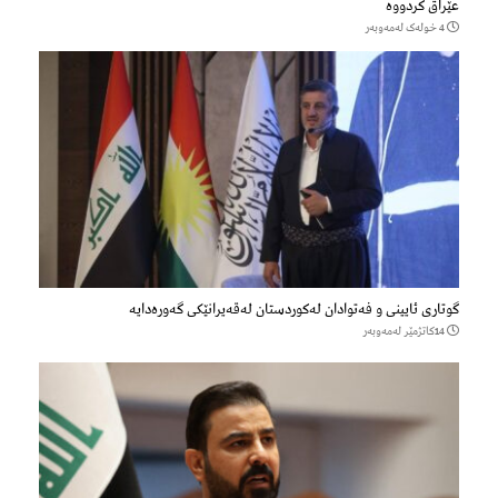
عێراق كردووە
4 خولەک لەمەوبەر
گوتاری ئایینی و فەتوادان لەکوردستان لەقەیرانێکی گەورەدایە
14كاتژمێر لەمەوبەر