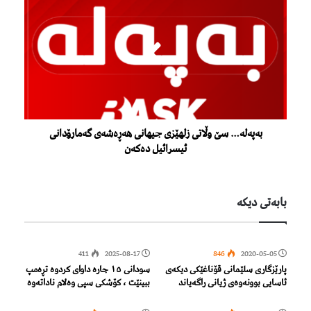
بەپەلە… سێ وڵاتی زلهێزی جیهانی هەڕەشەی گەمارۆدانی
ئیسرائیل دەکەن
بابەتی دیكە
411
2025-08-17
846
2020-05-05
پارێزگاری سلێمانی قۆناغێكی دیكەی
سودانی ١٥ جارە داوای کردوە تڕەمپ
ئاسایی بوونەوەی ژیانی راگەیاند
ببینێت ، کۆشکی سپی وەلام ناداتەوە