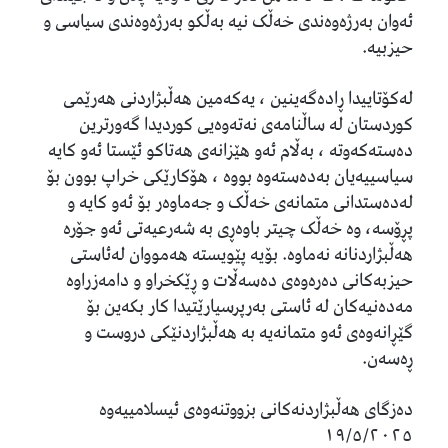
ئەوان بەرژەوەندی خەڵک نیە بەڵکو بەرژەوەندی سیاسی و
حیزبیە.
لەکۆتاییدا ڕادەگەینین ، یەکەمین هەڵبژاردنی هەرێمی
کوردستان لە ساڵنامەی نەتەوەیی کوردیدا گەورترین
دەستەکەوتە ، بەڵام ئەو هێزانەی هەتاکو ئێستا ئەو کایە
سیاسییەیان بەدەستەوە بووە ، هۆکارێکی خراپ بوون بۆ
لەدەستدانی متمانەی خەڵک و جەماوەر بۆ ئەو کایە و
پڕۆسە، وە خەڵک چیتر باوەڕی بە شەرعیەتی ئەو جۆرە
هەڵبژاردنانە نەماوە. بۆیە پێویستە هەمووان لەئاستی
حیزبەکانی دەرەوەی دەسەڵات و ڕێکخراو و دامەزراوە
مەدەنیەکان لە ئاستی بەرپرسیارێتیدا کار بکەین بۆ
گێڕانەوەی ئەو متمانەیە بە هەڵبژاردنێکی دروست و
ڕەسەن.
دەزگای هەڵبژاردنەکانی بزووتنەوەی ئیسلامییەوە
١٩/٥/٢٠٢٥