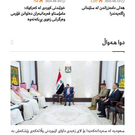
718
2024-08-04
1,107
2022-06-13
هەلی دامەزراندن لە سلێمانی
خوێندنی کوردی لە کەرکوک:
ڕاگەیەندرا
مامۆستاو فەرمانبەران دەتوانن فۆرمی
وەرگرتنی زەوی پڕبکەنەوە
دوا هـه‌واڵ
سعودیە لە سەردانەكەیدا بۆ لای زەیدی داوای لێبوردنی وڵاتەكەی پێشكەش بە