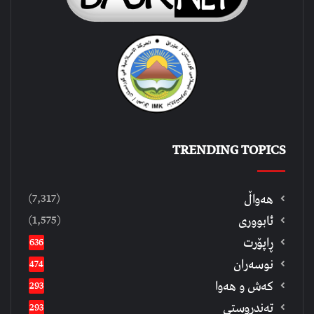
TRENDING TOPICS
(7,317)
هەواڵ
(1,575)
ئابووری
ڕاپۆرت
636
نوسەران
474
كەش و هەوا
293
تەندروستی
293