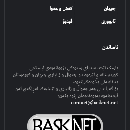
جیهان
کەش و هەوا
ئابووری
ڤیدیۆ
ناساندن
باسک نێت، میدیای سەرەکی بزووتنەوەی ئیسلامی
کوردستانە و لێرەوە دوا هەواڵ و زانیاری جیهان و کوردستان
بە تایبەتی بڵاودەکرێتەوە.
بۆ گەیاندنی هەر هەواڵ و زانیاری و تێبینیەک لەڕێگەی ئەم
ئیمەیلەوە پەیوەندیمان پێوە بکەن:
contact@basknet.net