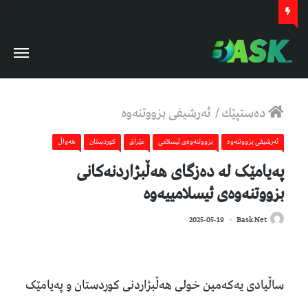
دەستپێك
/
ئەرشیفى بزووتنەوە
ئەرشیفى بزووتنەوە
بزووتنه‌وه‌ی ئیسلامی
عێراق
كوردستان
هەواڵ
پەیامێک لە دەزگای هەڵبژاردنەکانی
بزووتنەوەی ئیسلامییەوە
496
2025-05-19
Bask Net
ساڵیادی یەکەمین خولی هەڵبژاردنی کوردستان و پەیامێک