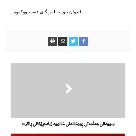
لێدوان بنوسە لەڕیگای فەیسبووکەوە
سوودانی هەڵمەتی ڕووخاندنی خانووە زیادەڕۆکانی ڕاگرت