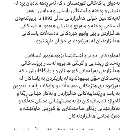
بەدوای یەکەکانی کوردستان ، کە ئەم ڕەهەندەیان پڕە لە
تێبینی و ڕەخنە و ئیشکالی یاسایی و سیاسی . هەر
لەیەکەمین خولی هەڵبژاردنی ساڵی 1992 دا بزووتنەوەی
ئیسلامی ڕەخنە و سەرنج و تێبینی هەبوو لە یاساکانی
هەڵبژاردن و پێی وابوو هێزەکانی دەسەڵات یاساکانی
هەڵبژاردنیان لە بەرژەوەندی خۆیان داڕشتبوو .
لەماوەکانی دواتر و ئێستاشدا بزووتنەوەی ئیسلامی
ڕەخنەی ڕیشەیی و گرنگی هەبووە لەسەر پڕۆسەکانی
هەڵبژاردنی پەرلەمانی کوردستان و پارێزگاکانیش ، کە
ڕەخنەکان خۆی بینیوەتەوە لە یاریکردن بە یاساکان لە
بەرژەوەندی هێزەکانی دەسەڵات و هاوکات پابەند نەبوون
بە یاسا و ڕێنماییەکانی هەڵبژاردن و بەکار هێنانی ڕێگا و
ئامڕازە نایاساییەکان بۆ بەدەستهێنانی دەنگی خەڵک و
بەکارهێنانی ڕێگای ساختەکاری بۆ گوڕینی هاوکێشە و
دەرئەنجامی هەڵبژاردنەکان.