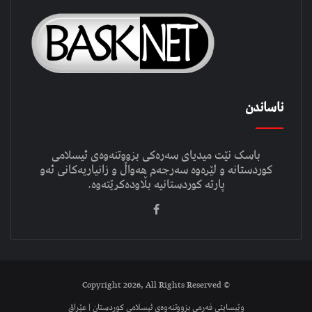
ناساندن
باسک نێت میدیای سەرەکی بزووتنەوەی ئیسلامی
کوردستانە و لێرەوە سەرجەم هەواڵ و زانیاریەکانی ئەو
پارتە کوردستانیە بڵاودەکرێتەوە.
© Copyright 2026, All Rights Reserved
وێبسایتی فەرمی بزووتنەوەی ئیسلامی کوردستان | عێراق