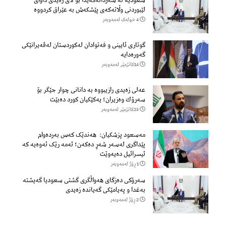
سعودیە لە سەردانەكەیدا بۆ لای زەیدی داوای
لێبوردنی وڵاتەكەی پێشكەش بە عێراق كردووە
4 خولەک لەمەوبەر
گوتاری ئایینی و فەتوادان لەکوردستان لەقەیرانێکی
گەورەدایە
14كاتژمێر لەمەوبەر
عەلی زەیدی رازیبووە بە دانانی چوار جێگر بۆ
سەرۆك وەزیران؛ یەكێكیان كورد دەبێت
23كاتژمێر لەمەوبەر
مەسعود پزشكیان: هەندێک کەس بەردەوام
پێداگری لەسەر شەڕ دەكەن؛ ئەمە رێک ئەوەیە کە
ئیسرائیل دەیەوێت
1 ڕۆژ لەمەوبەر
سەرۆكی دەزگای هەواڵگری گشتی سعودیا گەیشتە
بەغدا و پەیامێكی گەیاندە زەیدی
2 ڕۆژ لەمەوبەر