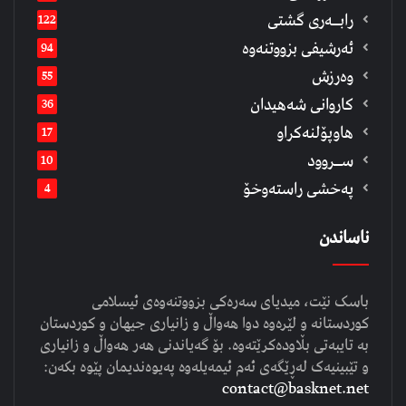
رابــه‌ری گشتی
122
ئەرشیفى بزووتنەوە
94
وەرزش
55
كاروانی شەهیدان
36
هاوپۆلنەكراو
17
ســروود
10
په‌خشی راسته‌وخۆ
4
ناساندن
باسک نێت، میدیای سەرەکی بزووتنەوەی ئیسلامی
کوردستانە و لێرەوە دوا هەواڵ و زانیاری جیهان و کوردستان
بە تایبەتی بڵاودەکرێتەوە. بۆ گەیاندنی هەر هەواڵ و زانیاری
و تێبینیەک لەڕێگەی ئەم ئیمەیلەوە پەیوەندیمان پێوە بکەن:
contact@basknet.net