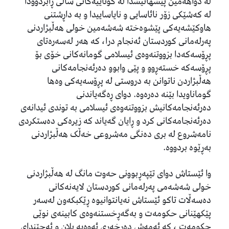
لە دواهەمین پێشهاتیشدا لە کۆتاییەکانی ساڵی ڕابردوودا
لە کەشێکی زۆر نائاسایی و نایاساییدا و بە داڕشتنی
هاوکێشەیەکی پێشوەختە شەشەمین خولی هەڵبژاردنی
پەرلەمانی کوردستان ئەنجام درا، کە هەر لەسەرەتای
پڕۆسەکەدا بزووتنەوەی ئیسلامی گومانەکانی خۆی بۆ
پڕۆسەکە خستەڕوو و پێی وابوو دەرئەنجامەکانی
هەڵبژاردن ناتوانن بە دروستی لە پڕۆسەیەکی وەها
گوماناویدا بێنە دەرەوە. دوای ڕەگەیاندنی
دەرئەنجامەکانیش بزووتنەوەی ئیسلامی بە توندی ئیدانەی
دەرئەنجامەکانی کرد و ڕایان گەیاند کە زیرەکی دەستکردی
نامەشروع لە بری دەنگی مەشروعی خەڵک هەڵبژاردنی
بەڕێوە بردووە.
وا ئێستاش دوای تێپەڕبوونی حەوت مانگ لە هەڵبژاردنی
خولی شەشەمی پەرلەمانی کوردستان لایەنەکانی
دەسەڵات تاکو ئێستاش نەیانتوانیوە ڕێکبکەون لەسەر
پێکهێنانی حکومەت و بەگەڕخستنەوەی کابینەی نوێی
حکومەت ، کە ئەمەش دەرخەری ئەوەیە پلان و ئەجێندای