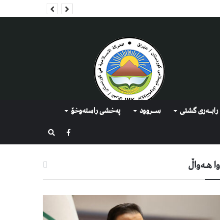
رابــه‌ری گشتی
ســروود
په‌خشی راسته‌وخۆ
گەڕان
ا هـه‌واڵ