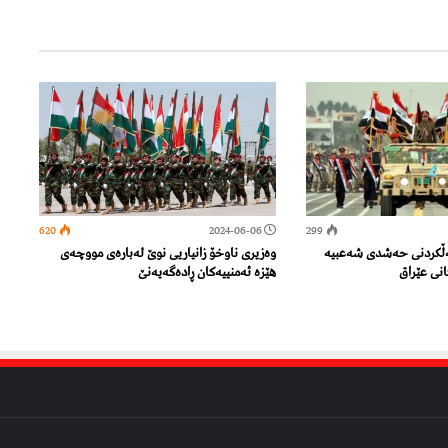
620
2024-06-06
299
ەڵكردنی حەشدی شەعبیە
وەزیری ناوخۆ زانیاریی نوێ لەبارەی مووچەی
انی عێراق
هێزە ئەمنییەكان ڕادەگەیەنێ