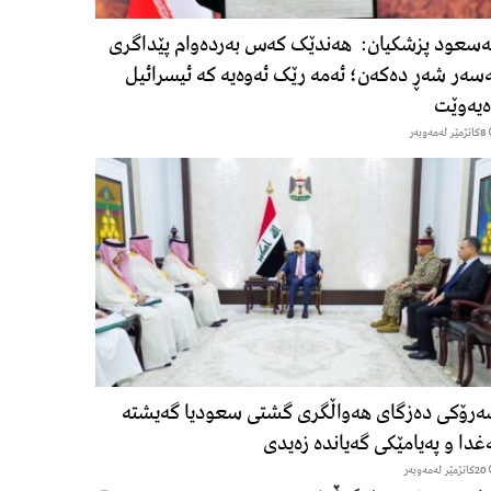
سعود پزشكیان: هەندێک کەس بەردەوام پێداگری
سەر شەڕ دەكەن؛ ئەمە رێک ئەوەیە کە ئیسرائیل
یەوێت
8كاتژمێر لەمەوبەر
رۆكی دەزگای هەواڵگری گشتی سعودیا گەیشتە
غدا و پەیامێكی گەیاندە زەیدی
20كاتژمێر لەمەوبەر