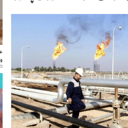
282
عە
وە