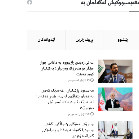
فەیسبووكیش لەگەڵمان بە
پێشوو
پڕبینەرترین
لێدوانەكان
عەلی زەیدی رازیبووە بە دانانی چوار
جێگر بۆ سەرۆك وەزیران؛ یەكێكیان
كورد دەبێت
5كاتژمێر لەمەوبەر
مەسعود پزشكیان: هەندێک کەس
بەردەوام پێداگری لەسەر شەڕ دەكەن؛
ئەمە رێک ئەوەیە کە ئیسرائیل
دەیەوێت
8كاتژمێر لەمەوبەر
سەرۆكی دەزگای هەواڵگری گشتی
سعودیا گەیشتە بەغدا و پەیامێكی
گەیاندە زەیدی