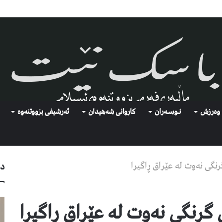
وەرزش
نـوسـەران
كاروانی شەهیدان
ئەرشیفى بزووتنەوە
نگی نەوت لە عێراق ڕاگیرا
دو
گرنگی نەوت لە عێراق ڕاگیرا