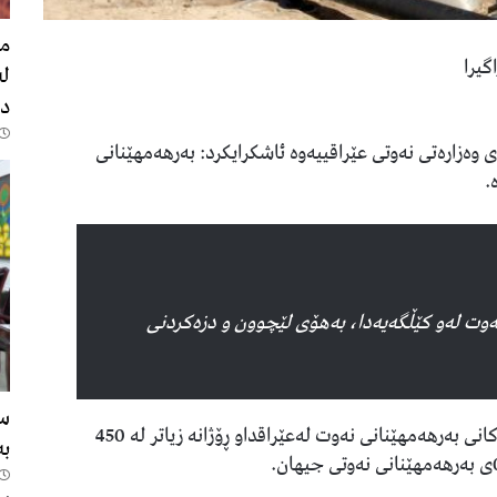
مە
گیرا
لە
دە
ی وەزارەتی نەوتی عێراقییه‌وه‌ ئاشکرایکرد: به‌رهه‌مهێنانی
ەوت لەو کێڵگەیەدا، به‌هۆی لێچوون و دزه‌كردنی
سە
كێڵگه‌ی خۆرئاوای‌ قوڕنه‌ی2، یەکێکە لەکێڵگە گرنگەکانی بەرهەمهێنانی نەوت لەعێراقداو ڕۆژانە زیاتر لە 450
بە