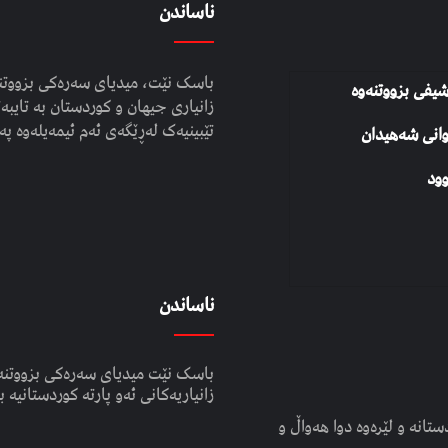
ناساندن
باسک نێت، میدیای سەرەکی بزووتنە
شیفی بزووتنەوە
زانیاری جیهان و کوردستان بە تایبەت
تێبینیەک لەڕێگەی ئەم ئیمەیلەوە پە
وانی شەهیدان
ود
ناساندن
باسک نێت میدیای سەرەکی بزووتنە
زانیاریەکانی ئەو پارتە کوردستانیە ب
انە و لێرەوە دوا هەواڵ و