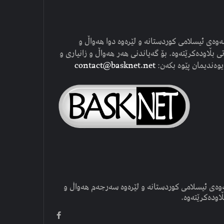
وەی ئیسلامی کوردستانە و لێرەوە دوا هەواڵ و
ی بڵاودەکرێتەوە. بۆ گەیاندنی هەر هەواڵ و زانیاری و
یوەندیمان پێوە بکەن:
contact@basknet.net
وەی ئیسلامی کوردستانە و لێرەوە سەرجەم هەواڵ و
ڵاودەکرێتەوە.