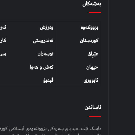
بەشەکان
بزووتنەوە
وەرزش
ئەر
کوردستان
تەندروستی
کار
عێڕاق
نوسەران
سرو
جیهان
کەش و هەوا
ئابووری
ڤیدیۆ
ناساندن
باسک نێت، میدیای سەرەکی بزووتنەوەی ئیسلامی کوردست