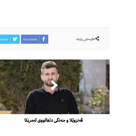
هاوبەشی پێبكە
witter
Facebook
ڤەنزوێلا و جەنگی داهاتووی ئەمریکا