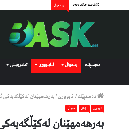
شەممە 8, ئاب 2026
دوا هەواڵ
دەستپێك
هــەواڵ
ئــابــووری
تەندروستی
دەستپێك
/
ئابووری
/
بەرهەمهێنان لەکێڵگەیەکی گر
ئابووری
عێراق
هەواڵ
بەرهەمهێنان لەکێڵگەیەکی 