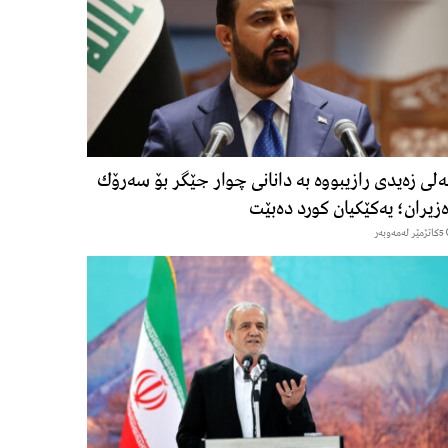
لی زەیدی رازیبووە بە دانانی چوار جێگر بۆ سەرۆك
زیران؛ یەكێكیان كورد دەبێت
5كاتژمێر لەمەوبەر