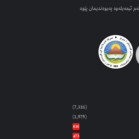
ەم ئیمەیلەوە پەیوەندیمان پێوە
(7,316)
(1,575)
636
473