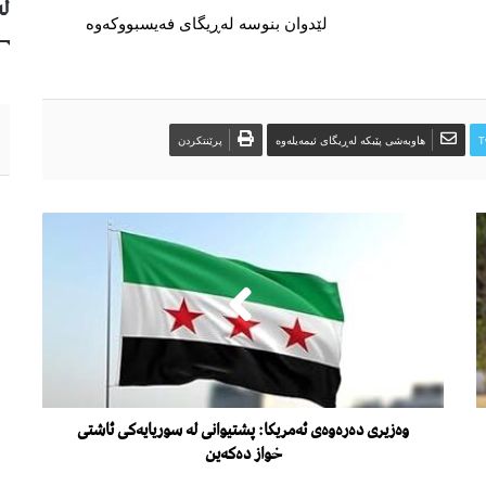
لە
لێدوان بنوسە لەڕیگای فەیسبووکەوە
T
هاوبەشی پێبکە لەڕیگای ئیمەیلەوە
پرێنتکردن
وەزیری دەرەوەی ئەمریكا: پشتیوانی لە سوریایەكی ئاشتی
خواز دەكەین