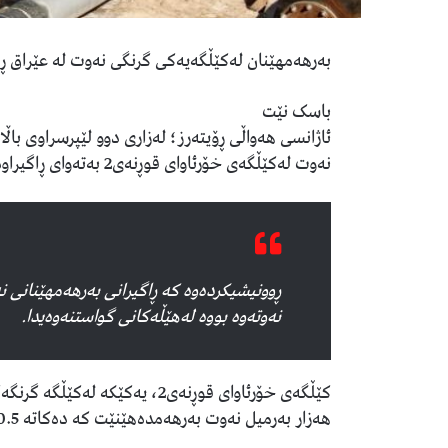
بەرهەمهێنان لەکێڵگەیەکی گرنگی نەوت لە عێراق ڕا
باسک نێت
ئاژانسی هه‌واڵی ڕۆیته‌رز؛ له‌زاری‌ دوو لێپرسراوی باڵا
نه‌وت له‌كێڵگه‌ی خۆرئاوای‌ قوڕنه‌ی2 به‌ته‌وای ڕاگیراوە.
ڕوونیشیکردەوە کە ڕاگیرانی بەرهەمهێنانی ن
نه‌وته‌وه‌ بووە له‌ھێڵەکانی گواستنه‌وه‌یدا.
هه‌زار به‌رمیل نه‌وت به‌رهه‌مده‌هێنێت کە دەکاتە 0.5ی بەرهەمهێنانی نەوتی جیهان.