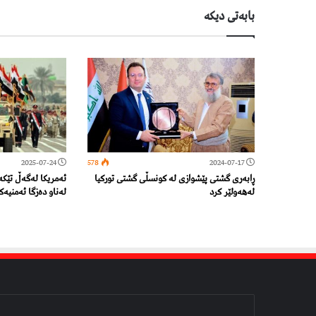
بابەتی دیكە
2025-07-24
578
2024-07-17
ڕابەری گشتی پێشوازی لە کونسڵی گشتی تورکیا
ئەمریکا لەگەڵ تێك
لەهەولێر کرد
لەناو دەزگا ئەمنیەك