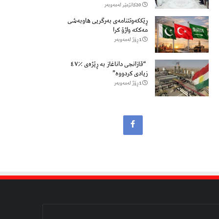
20كاتژمێر لەمەوبەر
ڕێککەوتتنامەی بەرگریی هاوبەشی
مەککە واژۆ کرا
1 ڕۆژ لەمەوبەر
“قازانجی داناغاز بە ڕێژەی ٪٤٧
زیادی کردووە”
1 ڕۆژ لەمەوبەر