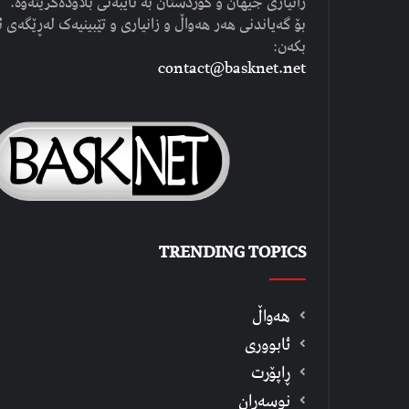
زانیاری جیهان و کوردستان بە تایبەتی بڵاودەکرێتەوە.
بۆ گەیاندنی هەر هەواڵ و زانیاری و تێبینیەک لەڕێگەی ئ
بکەن:
contact@basknet.net
TRENDING TOPICS
هەواڵ
ئابووری
ڕاپۆرت
نوسەران