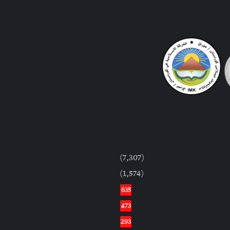
(7,307)
(1,574)
635
473
293