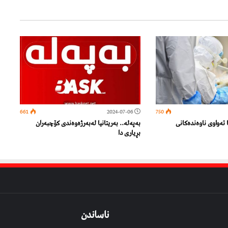
661
2024-07-06
750
 ته‌واوی ناوه‌نده‌كانی
بەپەلە.. بەریتانیا لەبەرژەوەندی کۆچبەران
بڕیاری دا
ناساندن