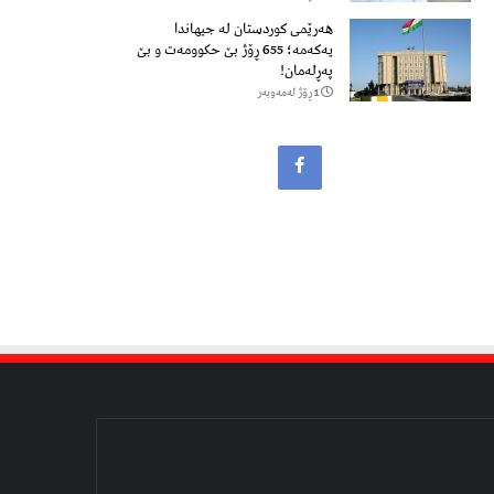
هەرێمی کوردستان لە جیهاندا
یەکەمە؛ 655 ڕۆژ بێ حکوومەت و بێ
پەڕلەمان!
1 ڕۆژ لەمەوبەر