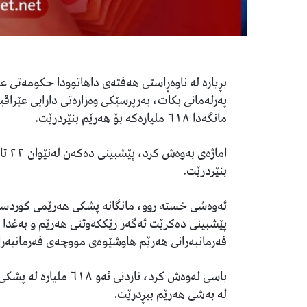
بڕیارە لە ناوەڕاستى هەفتەی داهاتوودا حکومەتى عێ
مانگەدا ٦١٨ ملیارەکە بۆ هەرێم بنێردرێت.
بنێردرێت.
ئەوەشی خستە روو، مانگانە پشکى هەرێمى کوردستا
پێشبینى دەکرێت ئەگەر رێککەوتنى هەرێم و بەغد
فەرمانبەرانى هەرێم هاوشێوەى مووچەى فەرمانبەرا
باسی لەوەش کرد، ناردن
لە بەشى هەرێم ببڕدرێت.