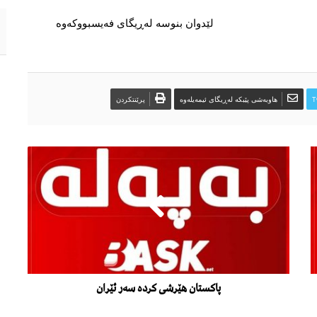
لێدوان بنوسە لەڕیگای فەیسبووکەوە
T
هاوبەشی پێبکە لەڕیگای ئیمەیلەوە
پرێنتکردن
پاکستان هێرشی کردە سەر ئێران