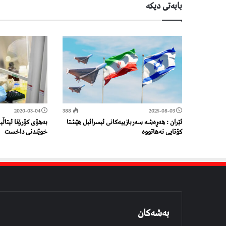
بابەتی دیكە
2020-03-04
388
2025-08-03
ئێران : هەڕەشە سەربازییەکانی ئیسرائیل هێشتا
به‌هۆی كۆرۆنا ئیتاڵیا
کۆتایی نەهاتووە
خوێندنی داخست
بەشەکان