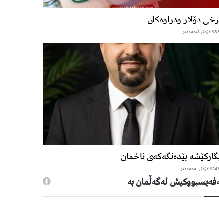
خی دۆلار ودراوەکان
8كاتژمێر لەمەوبەر
گارکێشە بێدەنگەکەی ناخمان
24كاتژمێر لەمەوبەر
فەیسبووكیش لەگەڵمان بە