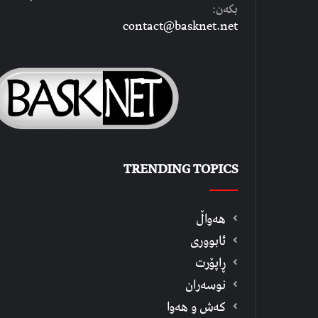
بکەن:
contact@basknet.net
TRENDING TOPICS
هەواڵ
ئابووری
ڕاپۆرت
نوسەران
كەش و هەوا