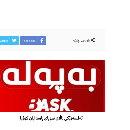
هاوبەشی پێبكە
witter
Facebook
ئەفسەرێکی باڵای سوپای پاسداران کوژرا