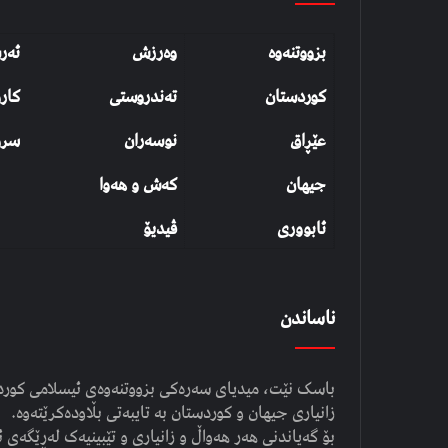
بزووتنەوە
وەرزش
ئەر
کوردستان
تەندروستی
کار
عێڕاق
نوسەران
سرو
جیهان
کەش و هەوا
ئابووری
ڤیدیۆ
ناساندن
باسک نێت، میدیای سەرەکی بزووتنەوەی ئیسلامی کوردست
زانیاری جیهان و کوردستان بە تایبەتی بڵاودەکرێتەوە.
بۆ گەیاندنی هەر هەواڵ و زانیاری و تێبینیەک لەڕێگەی ئ