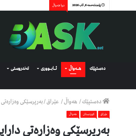
پێنجشەممە 6, ئاب 2026
دوا هەواڵ
دەستپێك
هــەواڵ
ئــابــووری
تەندروستی
دەستپێك
/
هەواڵ
/
عێراق
/
بەرپرسێکی وەزارەتی دارایی عێر
عێراق
كوردستان
هەواڵ
بەرپرسێکی وەزارەتی دارای