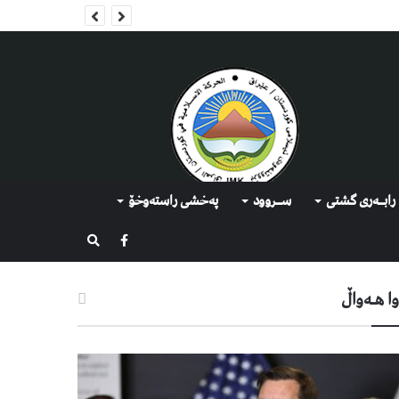
رابــه‌ری گشتی
ســروود
په‌خشی راسته‌وخۆ
گەڕان
ا هـه‌واڵ