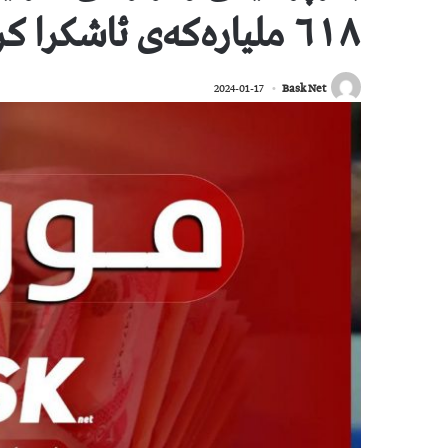
٦١٨ ملیارەکەی ئاشکرا کرد
2024-01-17
Bask Net