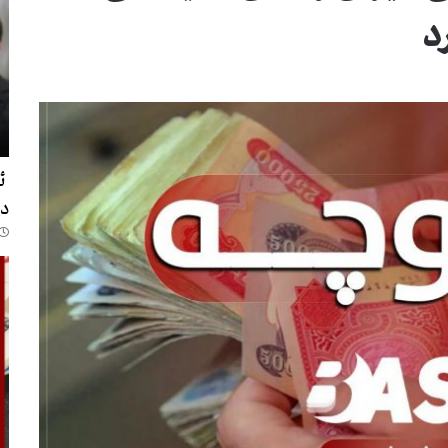
479
ئە
د