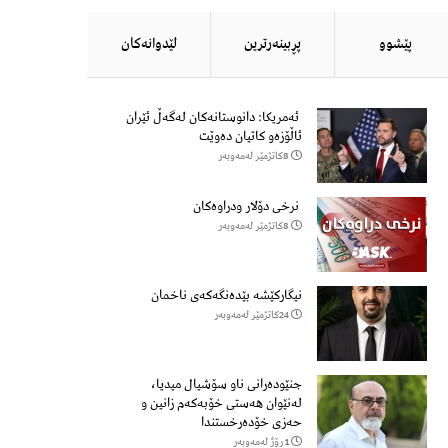
پێشوو
پڕبینەرترین
لێدوانەكان
ئەمریکا: دانوستانەکان لەگەڵ ئێران
ئاڵۆزەو کاتیان دەوێت
8كاتژمێر لەمەوبەر
نرخی دۆلار ودراوەکان
8كاتژمێر لەمەوبەر
نیگارکێشە بێدەنگەکەی ناخمان
24كاتژمێر لەمەوبەر
جنێودەرانی ناو سۆشیال میدیا،
لەنێوان هەستی خۆبەکەم زانین و
حەزی خۆدەرخستندا
1 ڕۆژ لەمەوبەر