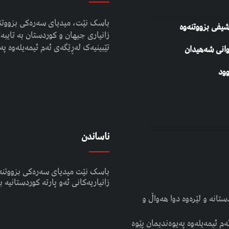
باسک نێت، میدیای سەرەکی بزووتنە
شیفی بزووتنەوە
زانیاری جیهان و کوردستان بە تایبەت
تێبینیەک لەڕێگەی ئەم ئیمەیلەوە پە
وانی شەهیدان
ود
ناساندن
باسک نێت میدیای سەرەکی بزووتنە
زانیاریەکانی ئەو پارتە کوردستانیە ب
انە و لێرەوە دوا هەواڵ و
ەم ئیمەیلەوە پەیوەندیمان پێوە