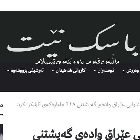
وەرزش
نـوسـەران
كاروانی شەهیدان
ئەرشیفى بزووتنەوە
اق وادەی گەیشتنی ٦١٨ ملیارەکەی ئاشکرا کرد
دو
ی عێراق وادەی گەیشتنی