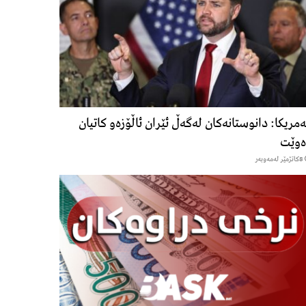
مریکا: دانوستانەکان لەگەڵ ئێران ئاڵۆزەو کاتیان
ەوێت
8كاتژمێر لەمەوبەر