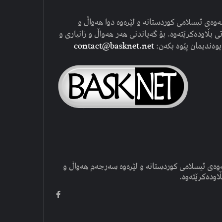
وەی ئیسلامی کوردستانە و لێرەوە دوا هەواڵ و
ی بڵاودەکرێتەوە. بۆ گەیاندنی هەر هەواڵ و زانیاری و
یوەندیمان پێوە بکەن:
contact@basknet.net
وەی ئیسلامی کوردستانە و لێرەوە سەرجەم هەواڵ و
ڵاودەکرێتەوە.