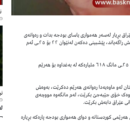
نر
راق بڕیار لەسەر هەموارى یاسای بودجە بدات و رەوانەى
پەرلەمانى بکات، بەرپرسێکی وەزارەتی دارایی عێراقیش راگەیاند، پێشبینی دەکەن لەنێوان ٢٢ بۆ ٢٥ـی ئەم
اماژەی بەوەش کرد، پێشبینی دەکەن لەنێوان ٢٢ تا ٢٥ـی مانگ ٦١٨ ملیارەکە لە بەغداوە بۆ هەرێم
ن لەو ماوەیەدا رەوانەى هەرێم دەکرێت، بەوەش
نی
ا وەک خۆى جێبەجێ بکرێت، لەم مانگەوە مووچەى
نى عێراق دابەش بکرێت.
لە
ى ئەو ٦١٨ ملیارە لە پشکى هەرێمى کوردستانە و دواى هەموارى بودجە پارەکە بڕیارە