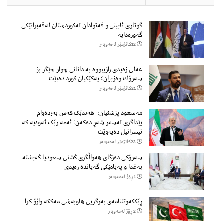
گوتاری ئایینی و فەتوادان لەکوردستان لەقەیرانێکی
گەورەدایە
12كاتژمێر لەمەوبەر
عەلی زەیدی رازیبووە بە دانانی چوار جێگر بۆ
سەرۆك وەزیران؛ یەكێكیان كورد دەبێت
21كاتژمێر لەمەوبەر
مەسعود پزشكیان: هەندێک کەس بەردەوام
پێداگری لەسەر شەڕ دەكەن؛ ئەمە رێک ئەوەیە کە
ئیسرائیل دەیەوێت
23كاتژمێر لەمەوبەر
سەرۆكی دەزگای هەواڵگری گشتی سعودیا گەیشتە
بەغدا و پەیامێكی گەیاندە زەیدی
1 ڕۆژ لەمەوبەر
ڕێککەوتتنامەی بەرگریی هاوبەشی مەککە واژۆ کرا
2 ڕۆژ لەمەوبەر