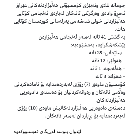
جومانە غلای وتەبێژی كۆمسیۆنی هەڵبژاردنەكانی عێراق
ئەمڕۆ وادەی وەرگرتنی تانەكان لەبارەی ئەنجامی كۆتایی
هەڵبژاردنی خولی شەشەمی پەرلەمانی كوردستان كۆتایی
هات.
بە گشتی 41 تانە لەسەر ئەنجامی هەڵبژاردن
پێشكەشكراوە، بەمشێوەیە:
– سلێمانی: 25 تانە
– هەولێر: 12 تانە
– هەڵەبجە: 1 تانە
– دهۆك: 3 تانە
كۆمسیۆن ماوەی (7) رۆژی لەبەردەمدایە بۆ ئامادەكردنی
وەڵامی تانەكان و رەوانەكردنیان بۆ دەستەی دادوەریی
هەڵبژاردنەكان.
دەستەی دادوەریی هەڵبژاردنەكانیش ماوەی (10) رۆژی
لەبەردەمدایە بۆ بڕیاردان لەسەر تانەكان.
لێدوان بنوسە لەڕیگای فەیسبووکەوە