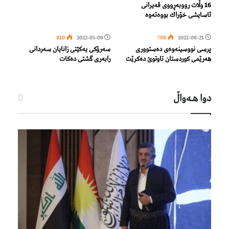
16 وڵات رووبەڕووی قەیرانی
ئاسایشی خۆراك بووەتەوە
810
2022-05-09
709
2022-09-21
پرسی نووسینەوەی دەستووری
سەرۆکی یەکێتی زانایان سەردانی
ھەرێمی کوردستان تاوتوێ دەکرێت
رابەری گشتی دەکات
دوا هـه‌واڵ