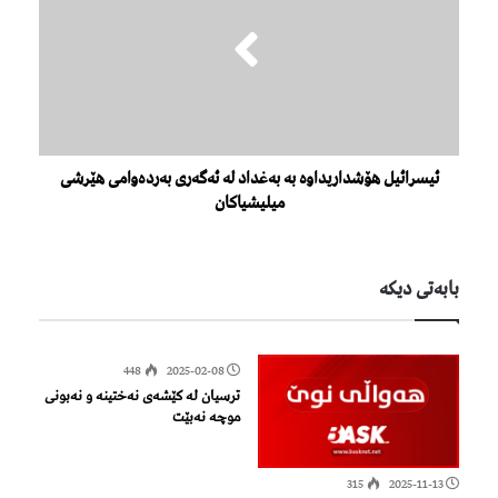
ئیسرائیل هۆشداریداوە بە بەغداد لە ئەگەری بەردەوامی هێرشی
میلیشیاكان
بابەتی دیكە
448
2025-02-08
ترسیان لە کێشەی نەختینە و نەبونی
موچە نەبێت
315
2025-11-13