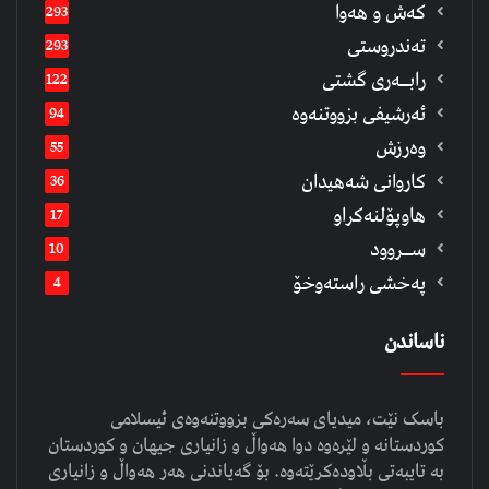
كەش و هەوا
293
تەندروستی
293
رابــه‌ری گشتی
122
ئەرشیفى بزووتنەوە
94
وەرزش
55
كاروانی شەهیدان
36
هاوپۆلنەكراو
17
ســروود
10
په‌خشی راسته‌وخۆ
4
ناساندن
باسک نێت، میدیای سەرەکی بزووتنەوەی ئیسلامی
کوردستانە و لێرەوە دوا هەواڵ و زانیاری جیهان و کوردستان
بە تایبەتی بڵاودەکرێتەوە. بۆ گەیاندنی هەر هەواڵ و زانیاری