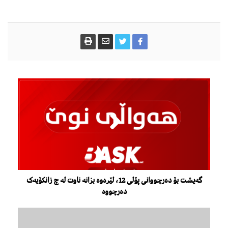
گه‌یشت بۆ دەرچووانی پۆلی 12، لێرەوە بزانە ناوت لە چ زانکۆیەک
دەرچووە