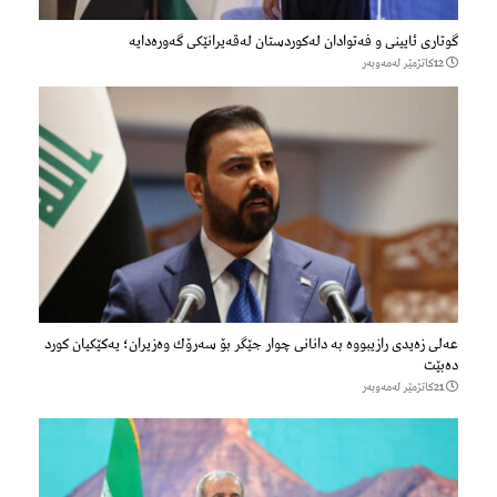
گوتاری ئایینی و فەتوادان لەکوردستان لەقەیرانێکی گەورەدایە
12كاتژمێر لەمەوبەر
عەلی زەیدی رازیبووە بە دانانی چوار جێگر بۆ سەرۆك وەزیران؛ یەكێكیان كورد
دەبێت
21كاتژمێر لەمەوبەر