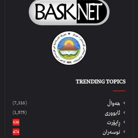
TRENDING TOPICS
(7,316)
هەواڵ
(1,575)
ئابووری
ڕاپۆرت
636
نوسەران
474