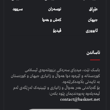
عێڕاق
نوسەران
سروود
جیهان
کەش و هەوا
ئابووری
ڤیدیۆ
ناساندن
باسک نێت، میدیای سەرەکی بزووتنەوەی ئیسلامی
کوردستانە و لێرەوە دوا هەواڵ و زانیاری جیهان و کوردستان
بە تایبەتی بڵاودەکرێتەوە.
بۆ گەیاندنی هەر هەواڵ و زانیاری و تێبینیەک لەڕێگەی ئەم
ئیمەیلەوە پەیوەندیمان پێوە بکەن:
contact@basknet.net