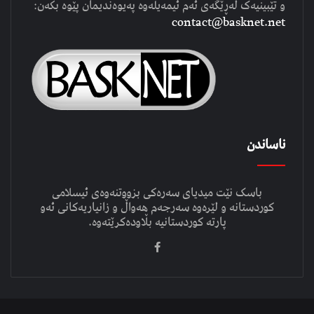
و تێبینیەک لەڕێگەی ئەم ئیمەیلەوە پەیوەندیمان پێوە بکەن:
contact@basknet.net
ناساندن
باسک نێت میدیای سەرەکی بزووتنەوەی ئیسلامی
کوردستانە و لێرەوە سەرجەم هەواڵ و زانیاریەکانی ئەو
پارتە کوردستانیە بڵاودەکرێتەوە.