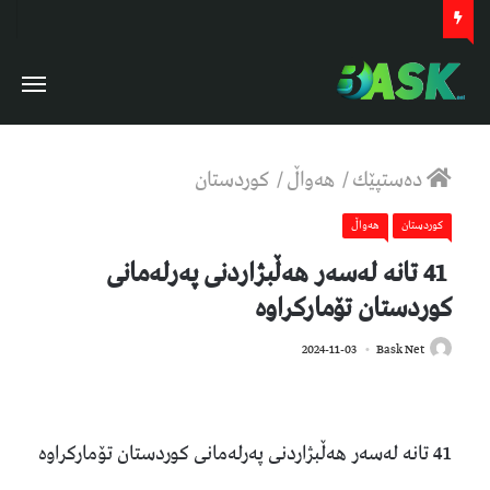
دەستپێك
/
هەواڵ
/
كوردستان
كوردستان
هەواڵ
41 تانە لەسەر هەڵبژاردنی پەرلەمانی
كوردستان تۆماركراوە
539
2024-11-03
Bask Net
41 تانە لەسەر هەڵبژاردنی پەرلەمانی كوردستان تۆماركراوە