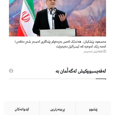
مەسعود پزشكیان: هەندێک کەس بەردەوام پێداگری لەسەر شەڕ دەكەن؛
ئەمە رێک ئەوەیە کە ئیسرائیل دەیەوێت
23كاتژمێر لەمەوبەر
لەفەیسبووكیش لەگەڵمان بە
پێشوو
پڕبینەرترین
لێدوانەكان