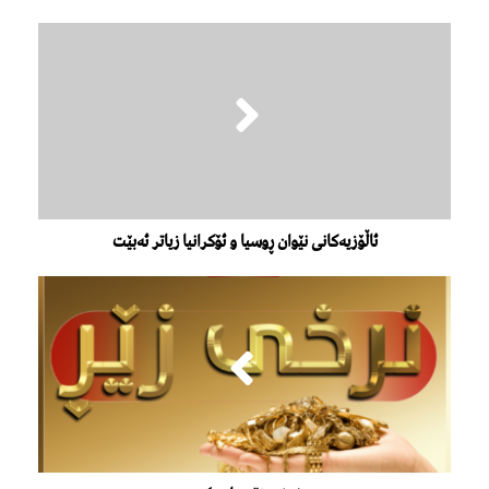
ئاڵۆزیەکانی نێوان ڕوسیا و ئۆکرانیا زیاتر ئەبێت