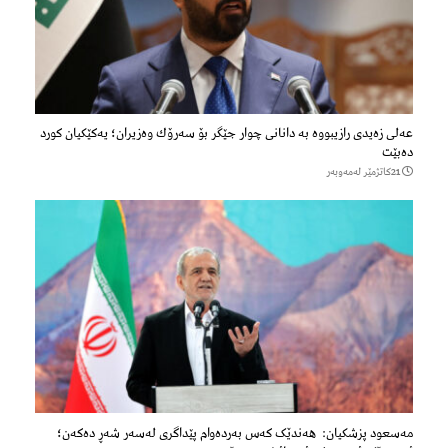
عەلی زەیدی رازیبووە بە دانانی چوار جێگر بۆ سەرۆك وەزیران؛ یەكێكیان كورد
دەبێت
21كاتژمێر لەمەوبەر
مەسعود پزشكیان: هەندێک کەس بەردەوام پێداگری لەسەر شەڕ دەكەن؛