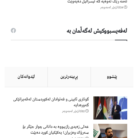
ئەمە رێک ئەوەیە کە ئیسرائیل دەیەوێت
24كاتژمێر لەمەوبەر
لەفەیسبووكیش لەگەڵمان بە
پێشوو
پڕبینەرترین
لێدوانەكان
گوتاری ئایینی و فەتوادان لەکوردستان لەقەیرانێکی
گەورەدایە
12كاتژمێر لەمەوبەر
عەلی زەیدی رازیبووە بە دانانی چوار جێگر بۆ
سەرۆك وەزیران؛ یەكێكیان كورد دەبێت