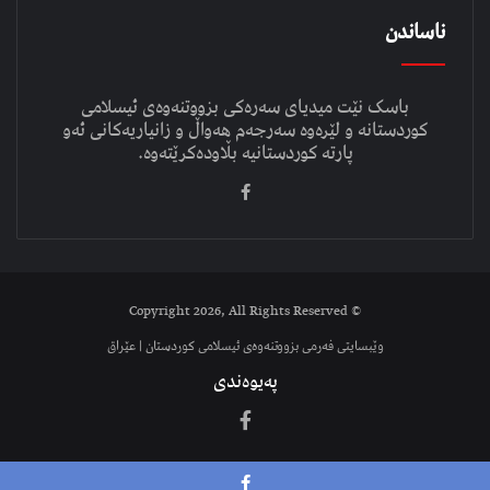
ناساندن
باسک نێت میدیای سەرەکی بزووتنەوەی ئیسلامی
کوردستانە و لێرەوە سەرجەم هەواڵ و زانیاریەکانی ئەو
پارتە کوردستانیە بڵاودەکرێتەوە.
© Copyright 2026, All Rights Reserved
وێبسایتی فەرمی بزووتنەوەی ئیسلامی کوردستان | عێراق
پەیوەندی