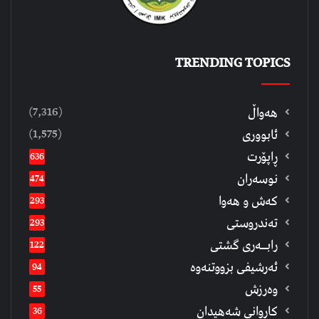
TRENDING TOPICS
(7,316)
هەواڵ
(1,575)
ئابووری
ڕاپۆرت
636
نوسەران
474
كەش و هەوا
293
تەندروستی
293
رابــه‌ری گشتی
122
ئەرشیفى بزووتنەوە
94
وەرزش
55
كاروانی شەهیدان
36