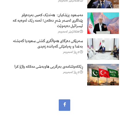
21كاتژمێر لەمەوبەر
مەسعود پزشكیان: هەندێک کەس بەردەوام
پێداگری لەسەر شەڕ دەكەن؛ ئەمە رێک ئەوەیە کە
ئیسرائیل دەیەوێت
24كاتژمێر لەمەوبەر
سەرۆكی دەزگای هەواڵگری گشتی سعودیا گەیشتە
بەغدا و پەیامێكی گەیاندە زەیدی
2 ڕۆژ لەمەوبەر
ڕێککەوتتنامەی بەرگریی هاوبەشی مەککە واژۆ کرا
2 ڕۆژ لەمەوبەر