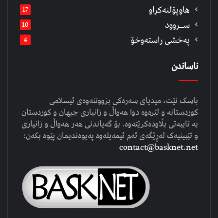
هاوپۆلنەكراو
17
ســروود
10
په‌خشی راسته‌وخۆ
4
ناساندن
باسک نێت، میدیای سەرەکی بزووتنەوەی ئیسلامی
کوردستانە و لێرەوە دوا هەواڵ و زانیاری جیهان و کوردستان
بە تایبەتی بڵاودەکرێتەوە. بۆ گەیاندنی هەر هەواڵ و زانیاری
و تێبینیەک لەڕێگەی ئەم ئیمەیلەوە پەیوەندیمان پێوە بکەن:
contact@basknet.net