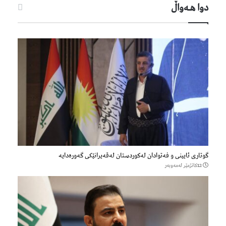
دوا هـه‌واڵ
گوتاری ئایینی و فەتوادان لەکوردستان لەقەیرانێکی گەورەدایە
12كاتژمێر لەمەوبەر