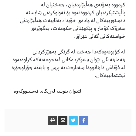
کردووە بەبۆنەی هەڵبژاردنیان، جەختیان لە
پاڵپشتیکردنیان کردووەتەوە بۆ تەواوکردنی شایستە
دەستورییەکان لە وادەی خۆیدا، بەتایبەت هەڵبژاردنی
سەرۆک کۆمار و پێکهێنانی حکومەت، بەگوێرەی
خواستەکانی گەلی عێراق.
لە کۆبونەوەکەدا جەخت لە گرنگی بەهێزکردنی
هەماهەنگی نێوان سەرکردەکانی ئەنجومەنەكە کراوەتەوە
لە قۆناغی داهاتوودا سەبارەت بە پرس و بابەتە جۆراوجۆرە
نیشتمانییەکان.
لێدوان بنوسە لەڕیگای فەیسبووکەوە