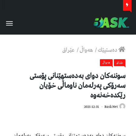
دەستپێك
/
هەواڵ
/
عێراق
عێراق
هەواڵ
سوننەكان دوای بەدەستهێنانی پۆستی
سەرۆكی پەرلەمان ناوماڵی خۆیان
رێكدەخەنەوە
296
2025-12-31
Bask Net
سوننەكان دوای بەدەستهێنانی پۆستی سەرۆكی پەرلەمان