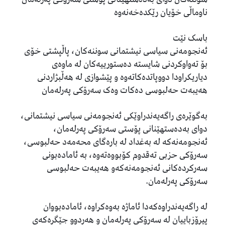
ناوماڵی خۆیان رێكدەخەنەوە
باسک نێت
ئەنجومەنی سیاسی نیشتمانی سوننەكان، پاڵپشتی خۆی
بۆ تەواوكردنی شایستە دەستورییەکان لە ماوەی
دیاریکراودا دووپاتدەکاتەوە و پێشوازی لە هەڵبژاردنی
هەیبەت حەلبوسی دەكات وەک سەرۆکی پەرلەمان
بەگوێرەی راگەیەندراوێکی ئەنجومەنی سیاسی نیشتمانی،
دوای بەدەستهێنانی پۆستی سەرۆكی پەرلەمان،
ئەنجومەنەکە لە بەغداد لە بارەگای محەمەد حەلبوسی،
سەرۆکی حزبی تەقدوم کۆبووەتەوە، بە ئامادەبونی
سەرکردەكانی ئەنجومەنەكەو هەیبەت حەلبوسی
سەرۆکی پەرلەمان.
لە راگەیەندراوەکەدا ئاماژە بەوەکراوە، ئامادەبووان
پیرۆزباییان لە سەرۆکی پەرلەمان و هەردوو جێگرەکەی