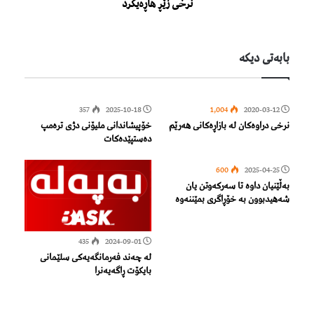
نرخی زێڕ هاڕەیکرد
بابەتی دیكە
357
2025-10-18
1,004
2020-03-12
نرخی دراوەکان لە بازاڕەکانی هەرێم
خۆپیشاندانی ملیۆنی دژی ترەمپ
دەستپێدەکات
600
2025-04-25
بەڵێنیان داوە تا سەرکەوتن یان
شەهیدبوون بە خۆڕاگری بمێننەوە
435
2024-09-01
لە چەند فەرمانگەیەکی سلێمانی
بایکۆت ڕاگەیەنرا