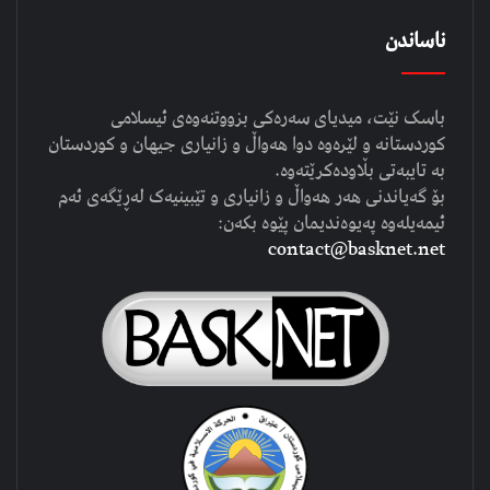
ناساندن
باسک نێت، میدیای سەرەکی بزووتنەوەی ئیسلامی
کوردستانە و لێرەوە دوا هەواڵ و زانیاری جیهان و کوردستان
بە تایبەتی بڵاودەکرێتەوە.
بۆ گەیاندنی هەر هەواڵ و زانیاری و تێبینیەک لەڕێگەی ئەم
ئیمەیلەوە پەیوەندیمان پێوە بکەن:
contact@basknet.net