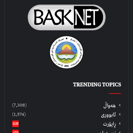
TRENDING TOPICS
(7,308)
هەواڵ
(1,574)
ئابووری
ڕاپۆرت
635
473