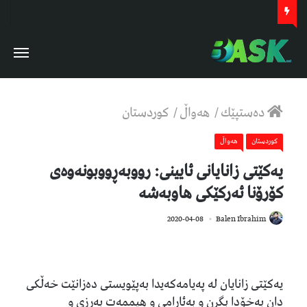
دەستپێك
/
هەواڵ
/
كوردستان
كوردستان
هەواڵ
یەكێتی زانایانی ئایینی: رووبەڕووبونەوەی
كۆرۆنا ئەركێكی هاوبەشە
836
2020-04-08
Balen Ibrahim
یەكێتی زانایان لە پەیامەكەیدا بەپێویستی دەزانێت خەڵكی
دان بەخۆدا بگرن و بەئارامی و هیممەت بەرزی و