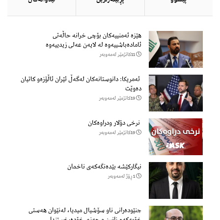
هێزه‌ ئه‌منییه‌كان بۆچی خرانە حاڵه‌تی
ئاماده‌باشییه‌وه‌ لە لایەن عەلی زیدییەوە
11كاتژمێر لەمەوبەر
ئەمریکا: دانوستانەکان لەگەڵ ئێران ئاڵۆزەو کاتیان
دەوێت
19كاتژمێر لەمەوبەر
نرخی دۆلار ودراوەکان
19كاتژمێر لەمەوبەر
نیگارکێشە بێدەنگەکەی ناخمان
1 ڕۆژ لەمەوبەر
جنێودەرانی ناو سۆشیال میدیا، لەنێوان هەستی
خۆبەکەم زانین و حەزی خۆدەرخستندا