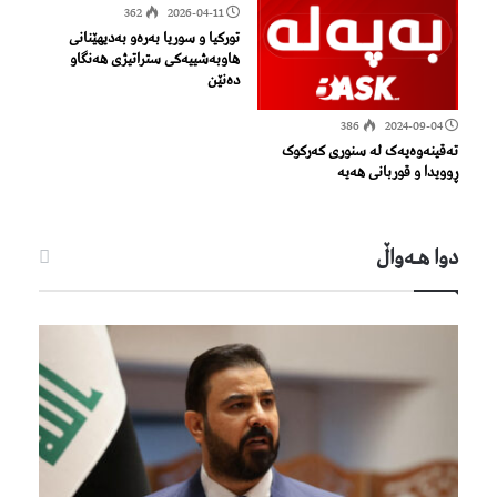
362
2026-04-11
تورکیا و سوریا بەرەو بەدیهێنانی
هاوبەشییەکی ستراتیژی هەنگاو
دەنێن
386
2024-09-04
تەقینەوەیەک لە سنوری کەرکوک
ڕوویدا و قوربانی هەیە
دوا هـه‌واڵ