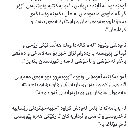
ئومێدەوە لە ئایندە بڕوانین، ئەو یەكێتیە وتوشیەتی “زۆر
گرنگە ماوەی مانەوەمان لە ماڵ بكەینە وێستگەی
بەخۆداچوونەوەو رامان و راستكردنەوەی نیەت و
كردارمان”.
ئەوەشی وتووە “لەم كاتەدا وەك هەڵمەتێكی رۆحی و
ئیمانی پێویستە بەردەوام نزای خێر بۆ سەلامەتی و دەفعی
بەڵاو نەخۆشی و ناخۆشی لەسەر كوردستان بكەین”.
ئەو یەكێتیە ئەوەشی وتووە “رووبەڕوو بوونەوەی مەترسی
ڤایرۆسی كۆرۆنا بەرپرسیاریەتێكی هاوبەشە‌و پێویستە
هەمووان هاوكار بین بۆ تێپەڕاندنی ئەو دۆخە”.
لە پەیامەكەدا باس لەوەش كراوە “جێبەجێكردنی رێنماییە
تەندروستی‌و ئەمنی‌ و ئیداریەكان ئەركێكی هەرە پێویستی
ئەم قۆناغەیە”.