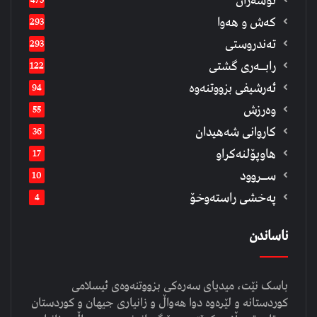
نوسەران
كەش و هەوا
293
تەندروستی
293
رابــه‌ری گشتی
122
ئەرشیفى بزووتنەوە
94
وەرزش
55
كاروانی شەهیدان
36
هاوپۆلنەكراو
17
ســروود
10
په‌خشی راسته‌وخۆ
4
ناساندن
باسک نێت، میدیای سەرەکی بزووتنەوەی ئیسلامی
کوردستانە و لێرەوە دوا هەواڵ و زانیاری جیهان و کوردستان