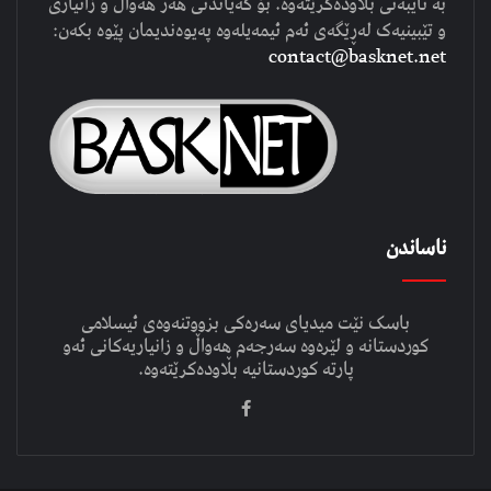
بە تایبەتی بڵاودەکرێتەوە. بۆ گەیاندنی هەر هەواڵ و زانیاری
و تێبینیەک لەڕێگەی ئەم ئیمەیلەوە پەیوەندیمان پێوە بکەن:
contact@basknet.net
ناساندن
باسک نێت میدیای سەرەکی بزووتنەوەی ئیسلامی
کوردستانە و لێرەوە سەرجەم هەواڵ و زانیاریەکانی ئەو
پارتە کوردستانیە بڵاودەکرێتەوە.