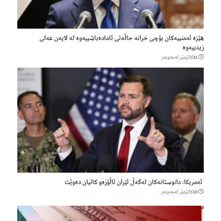
هێزه‌ ئه‌منییه‌كان بۆچی خرانە حاڵه‌تی ئاماده‌باشییه‌وه‌ لە لایەن عەلی
زیدییەوە
11كاتژمێر لەمەوبەر
ئەمریکا: دانوستانەکان لەگەڵ ئێران ئاڵۆزەو کاتیان دەوێت
19كاتژمێر لەمەوبەر