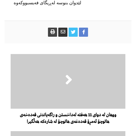
لێدوان بنوسە لەڕیگای فەیسبووکەوە
ووهان لە دوای 11 هەفتە لەداخستن و راگەیاندنی قەدەخەی
هاتوچۆ ئەمڕۆ قەدەغەی هاتوچۆ لە شارەکە هەڵگیرا