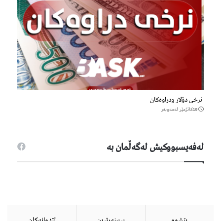
نرخی دۆلار ودراوەکان
19كاتژمێر لەمەوبەر
لەفەیسبووكیش لەگەڵمان بە
پێشوو
پڕبینەرترین
لێدوانەكان