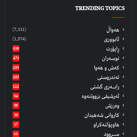
TRENDING TOPICS
(7,311)
هەواڵ
(1,574)
ئابووری
ڕاپۆرت
635
نوسەران
473
كەش و هەوا
293
تەندروستی
293
رابــه‌ری گشتی
122
ئەرشیفى بزووتنەوە
94
وەرزش
55
كاروانی شەهیدان
36
هاوپۆلنەكراو
17
ســروود
10