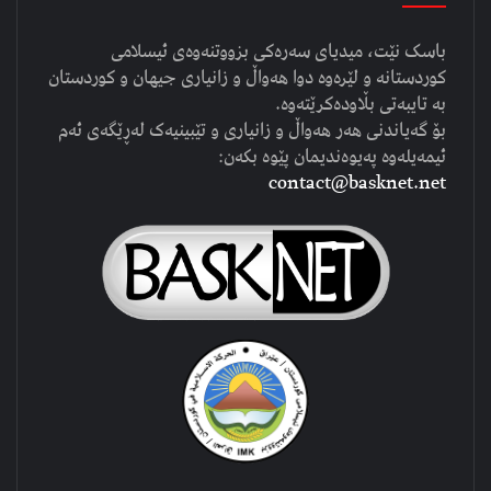
باسک نێت، میدیای سەرەکی بزووتنەوەی ئیسلامی
کوردستانە و لێرەوە دوا هەواڵ و زانیاری جیهان و کوردستان
بە تایبەتی بڵاودەکرێتەوە.
بۆ گەیاندنی هەر هەواڵ و زانیاری و تێبینیەک لەڕێگەی ئەم
ئیمەیلەوە پەیوەندیمان پێوە بکەن:
contact@basknet.net