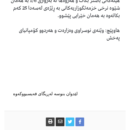
هێلەکانی باشتر بکات و هەروەها لە بەرواری 1/6 بە هەمان
شێوە نرخی خزمەتگوزاریەکانی بە ڕێژەی لەسەدا 25 کەم
بکاتەوە بە هەمان خێرایی پێشوو.
هاوپێچ: وێنەی نوسراوی وەزارەت و هەردوو کۆمپانیای
پەخش
لێدوان بنوسە لەڕیگای فەیسبووکەوە