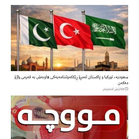
سعودیە، تورکیا و پاکستان ئەمڕۆ ڕێککەوتننامەیەکی هاوبەش بە فەرمی واژۆ
دەکەن
1كاتژمێر لەمەوبەر