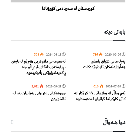
کوردستان لە سەردەمی کۆرۆنادا
بابەتی دیكە
798
2024-03-13
736
2020-09-26
پەرلەمانی عێراق یاسای
ئەنجومەنی دادوەریی هەرێم لەبارەی
هەڵبژاردنەکان تاووتوێدەکات
بڕیارەکەی دادگای فیدڕاڵییەوە
ڕاگەیەندراوێکی بڵاوکردەوە
2,051
2022-09-21
616
2024-07-29
ئەم ساڵ لە سلێمانى ١٧ کرێکار لە
سوودەکانی وەرزشی بەیانیان بەر لە
کاتى کارکرندا گیانیان لەدەستداوە
نانخواردن
دوا هـه‌واڵ