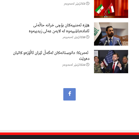
3كاتژمێر لەمەوبەر
هێزه‌ ئه‌منییه‌كان بۆچی خرانە حاڵه‌تی
ئاماده‌باشییه‌وه‌ لە لایەن عەلی زیدییەوە
16كاتژمێر لەمەوبەر
ئەمریکا: دانوستانەکان لەگەڵ ئێران ئاڵۆزەو کاتیان
دەوێت
24كاتژمێر لەمەوبەر