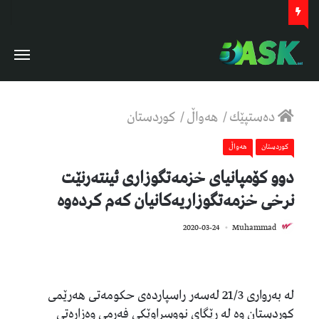
دەستپێك
/
هەواڵ
/
كوردستان
كوردستان
هەواڵ
دوو کۆمپانیای خزمەتگوزاری ئینتەرنێت
نرخی خزمەتگوزاریەکانیان کەم کردەوە
1,026
2020-03-24
Muhammad
لە بەرواری 21/3 لەسەر راسپاردەی حکومەتی هەرێمی
کوردستان وە لە رێگای نووسراوێكی فەرمی وه‌زارەتی