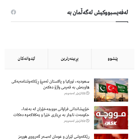
لەفەیسبووكیش لەگەڵمان بە
پێشوو
پڕبینەرترین
لێدوانەكان
سعودیە، تورکیا و پاکستان ئەمڕۆ ڕێککەوتننامەیەکی
هاوبەش بە فەرمی واژۆ دەکەن
1كاتژمێر لەمەوبەر
خۆپیشاندانی فراوانی مووچەخۆران لە بەغدا،
حکومەت ناچار بە بڕیاری خێرا و یەکلاکەوە دەکات
2كاتژمێر لەمەوبەر
رێککەوتنی ئێران و عومان لەسەر گەرووی هورمز