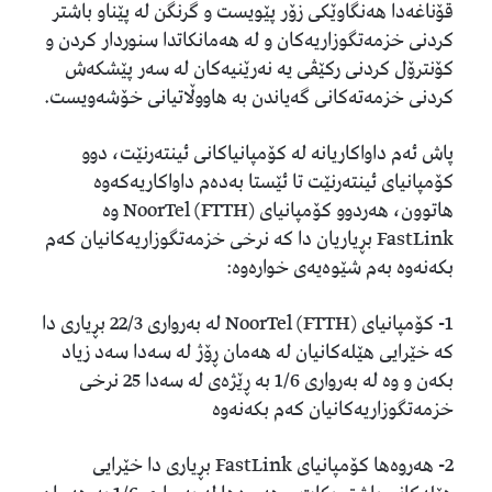
قۆناغەدا هەنگاوێکی زۆر پێویست و گرنگن لە پێناو باشتر
کردنی خزمه‌تگوزاریه‌كان و لە هەمانکاتدا سنوردار کردن و
کۆنترۆل کردنی رکێڤی یە نەرێنیەکان لە سەر پێشکەش
کردنی خزمەتەکانی گەیاندن بە هاووڵاتیانی خۆشەویست.
پاش ئەم داواکاریانە لە کۆمپانیاکانی ئینتەرنێت، دوو
کۆمپانیای ئینتەرنێت تا ئێستا بەدەم داواکاریەکەوە
هاتوون، هەردوو کۆمپانیای (NoorTel (FTTH وە
FastLink بڕیاریان دا کە نرخی خزمەتگوزاریەکانیان کەم
بکەنەوە بەم شێوەیەی خوارەوە:
1- کۆمپانیای (NoorTel (FTTH لە بەرواری 22/3 بڕیاری دا
کە خێرایی هێلەکانیان لە هەمان ڕۆژ لە سەدا سەد زیاد
بکەن و وە لە بەرواری 1/6 بە ڕێژەی لە سەدا 25 نرخی
خزمەتگوزاریەکانیان کەم بکەنەوە
2- هەروەها کۆمپانیای FastLink بڕیاری دا خێرایی