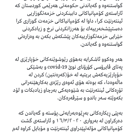
گواستنه‌وه‌ و گه‌یاندنی حكومه‌تی هه‌رێمی كوردستان کە
ئاراسته‌ی كۆمپانیاكانی دابینكردنی خزمه‌تگوزاریی
ئینته‌رنێت كرا‌، داوا لە کۆمپانیاکانی خزمەت گوزاری کرا
ده‌ستپێشخه‌رییه‌ك بۆ هه‌رزانكردنی نرخ و زیادكردنی
خێرایی خزمه‌تگوزارییه‌كان پێشكه‌ش بكه‌ن بە وەزارەتی
گواستنەوە و گەیاندن.
هەر وه‌كوو ئاشكرایه‌ به‌هۆی رێوشوێنه‌كانی خۆپارێزی له‌
په‌تای ڤایرۆسی كۆرۆنای نوێ covid-19 و به‌شێكی
خۆپارێزیه‌كه‌ش بریتیه‌ له‌ خۆ(کەرەنتین) كردن له‌
ماڵه‌وه‌دا، کە بوەتە هۆی ئه‌وه‌ی رێژه‌ی بەکارهێنەرانی
تۆڕەکانی ئینته‌رنێت بە شێوەیەکی بەرچاو زیادبكات و لۆد
بكه‌وێته‌ سەر باندو و سێرڤەرەکان.
بەپێی ڕیکارەکانی به‌ڕێوه‌به‌رایه‌تی.پۆستە و گەیاندن کە
دەرکراون لە بەرواری ١٦/٣/٢٠٢٠ و ئاراستەی گشت
کۆمپانیاکانی مۆله‌تپێدراوی ئینته‌رنێت و مۆبایل کراوە لەم