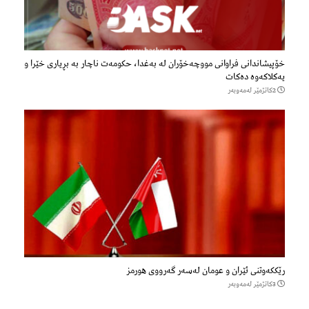
خۆپیشاندانی فراوانی مووچەخۆران لە بەغدا، حکومەت ناچار بە بڕیاری خێرا و
یەکلاکەوە دەکات
2كاتژمێر لەمەوبەر
رێککەوتنی ئێران و عومان لەسەر گەرووی هورمز
3كاتژمێر لەمەوبەر