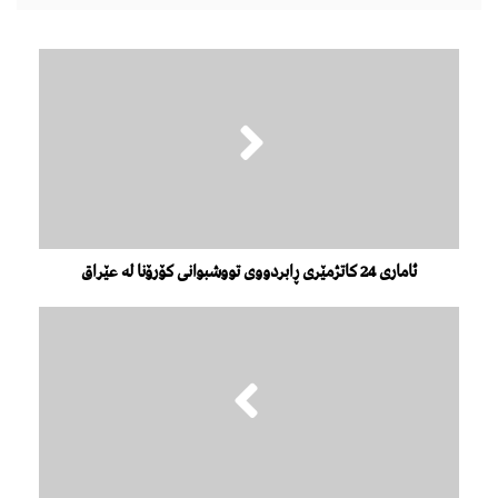
ئاماری 24 کاتژمێری ڕابردووی تووشبوانی کۆرۆنا لە عێراق