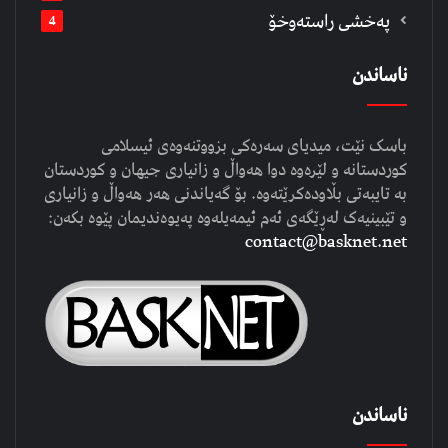
په‌خشی راسته‌وخۆ
4
ناساندن
باسک نێت، میدیای سەرەکی بزووتنەوەی ئیسلامی
کوردستانە و لێرەوە دوا هەواڵ و زانیاری جیهان و کوردستان
بە تایبەتی بڵاودەکرێتەوە. بۆ گەیاندنی هەر هەواڵ و زانیاری
و تێبینیەک لەڕێگەی ئەم ئیمەیلەوە پەیوەندیمان پێوە بکەن:
contact@basknet.net
ناساندن