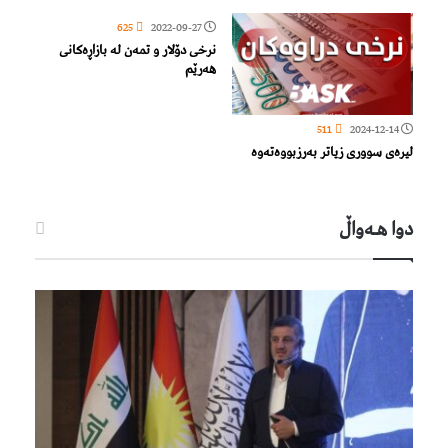
625
2022-09-27
نرخی دۆلار و تمەن لە بازاڕەكانی
هەرێم
511
2024-12-14
لیرەی سووری زیاتر بەرزبووەتەوە
دوا هـه‌واڵ