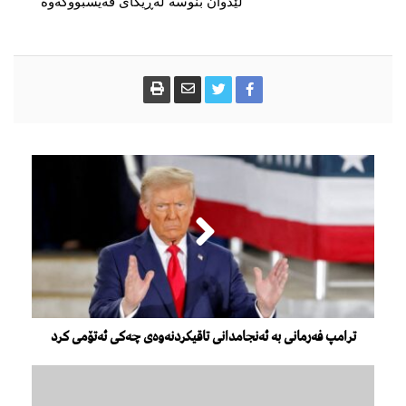
لێدوان بنوسە لەڕیگای فەیسبووکەوە
ترامپ فەرمانی بە ئەنجامدانی تاقیکردنەوەی چەکی ئەتۆمی کرد