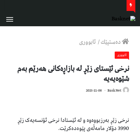
دەستپێك
/
ئابووری
ئابووری
نرخی ئێستای زێڕ لە بازاڕەکانی هەرێم بەم
شێوەیەیە
700
2025-11-06
Bask Net
نرخی زێڕ بەرزبووەوە و لە ئێستادا نرخی ئۆنسەیەک زێڕ
3990 دۆلار مامەڵەی پێوەدەکرێت.