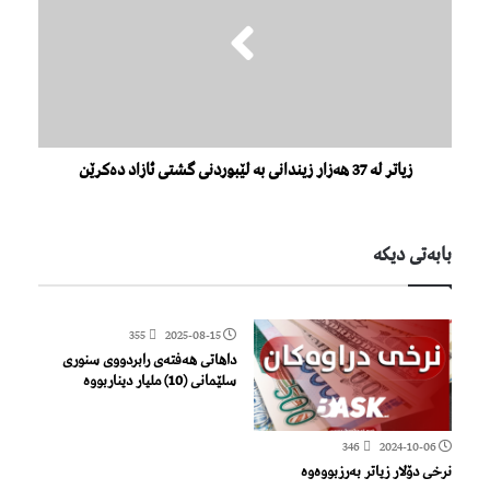
زیاتر لە 37 هەزار زیندانى بە لێبوردنى گشتى ئازاد دەکرێن
بابەتی دیكە
355
2025-08-15
داهاتی هەفتەی رابردووی سنوری
سلێمانی (10) ملیار دیناربووە
346
2024-10-06
نرخی دۆلار زیاتر بەرزبووەوە