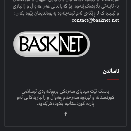
بە تایبەتی بڵاودەکرێتەوە. بۆ گەیاندنی هەر هەواڵ و زانیاری
و تێبینیەک لەڕێگەی ئەم ئیمەیلەوە پەیوەندیمان پێوە بکەن:
contact@basknet.net
ناساندن
باسک نێت میدیای سەرەکی بزووتنەوەی ئیسلامی
کوردستانە و لێرەوە سەرجەم هەواڵ و زانیاریەکانی ئەو
پارتە کوردستانیە بڵاودەکرێتەوە.