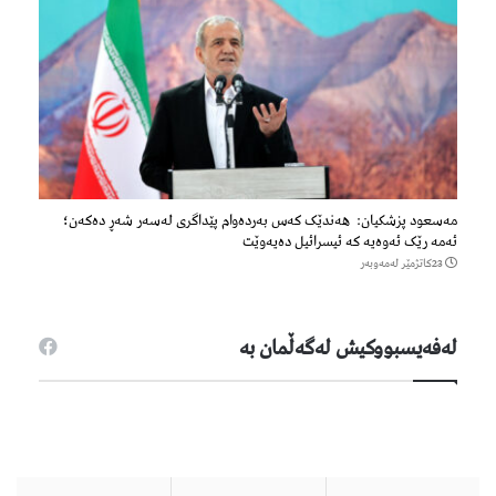
مەسعود پزشكیان: هەندێک کەس بەردەوام پێداگری لەسەر شەڕ دەكەن؛
ئەمە رێک ئەوەیە کە ئیسرائیل دەیەوێت
23كاتژمێر لەمەوبەر
لەفەیسبووكیش لەگەڵمان بە