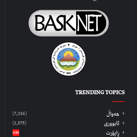
TRENDING TOPICS
(7,316)
هەواڵ
(1,575)
ئابووری
ڕاپۆرت
636