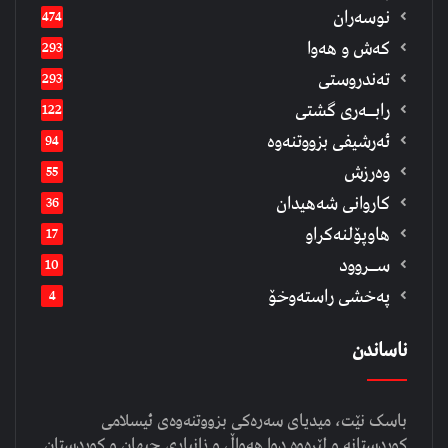
نوسەران
474
كەش و هەوا
293
تەندروستی
293
رابــه‌ری گشتی
122
ئەرشیفى بزووتنەوە
94
وەرزش
55
كاروانی شەهیدان
36
هاوپۆلنەكراو
17
ســروود
10
په‌خشی راسته‌وخۆ
4
ناساندن
باسک نێت، میدیای سەرەکی بزووتنەوەی ئیسلامی
کوردستانە و لێرەوە دوا هەواڵ و زانیاری جیهان و کوردستان