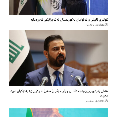
گوتاری ئایینی و فەتوادان لەکوردستان لەقەیرانێکی گەورەدایە
12كاتژمێر لەمەوبەر
عەلی زەیدی رازیبووە بە دانانی چوار جێگر بۆ سەرۆك وەزیران؛ یەكێكیان كورد
دەبێت
21كاتژمێر لەمەوبەر