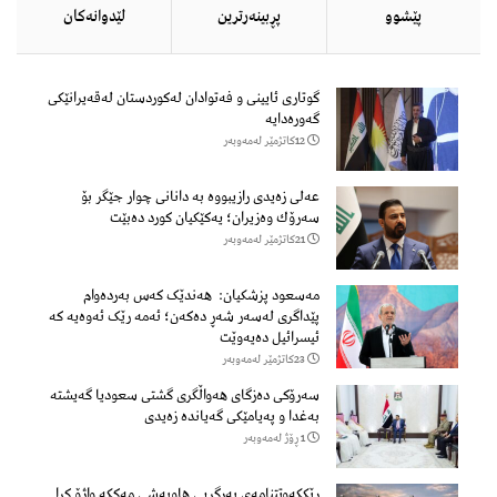
پێشوو
پڕبینەرترین
لێدوانەكان
گوتاری ئایینی و فەتوادان لەکوردستان لەقەیرانێکی
گەورەدایە
12كاتژمێر لەمەوبەر
عەلی زەیدی رازیبووە بە دانانی چوار جێگر بۆ
سەرۆك وەزیران؛ یەكێكیان كورد دەبێت
21كاتژمێر لەمەوبەر
مەسعود پزشكیان: هەندێک کەس بەردەوام
پێداگری لەسەر شەڕ دەكەن؛ ئەمە رێک ئەوەیە کە
ئیسرائیل دەیەوێت
23كاتژمێر لەمەوبەر
سەرۆكی دەزگای هەواڵگری گشتی سعودیا گەیشتە
بەغدا و پەیامێكی گەیاندە زەیدی
1 ڕۆژ لەمەوبەر
ڕێککەوتتنامەی بەرگریی هاوبەشی مەککە واژۆ کرا