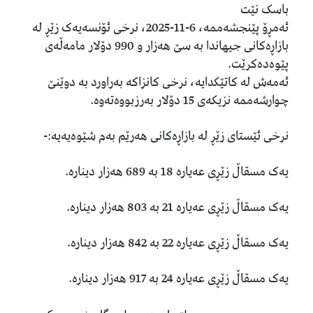
باسک نێت
ئەمڕۆ پێنجشەممە، 6-11-2025، نرخی ئۆنسەیەک زێڕ لە
بازاڕەکانی جیهاندا بە سێ هەزار و 990 دۆلار مامەڵەی
پێوەدەکرێت.
ئەمەش لە کاتێکدایە، نرخی کانزاکە بەراورد بە دوێنێ
چوارشەممە نزیکەی 15 دۆلار بەرزبووەتەوە.
نرخی ئێستای زێڕ لە بازاڕەکانی هەرێم بەم شێوەیەیە:-
یەک مسقاڵ زێڕی عەیارە 18 بە 689 هەزار دینارە.
یەک مسقاڵ زێڕی عەیارە 21 بە 803 هەزار دینارە.
یەک مسقاڵ زێڕی عەیارە 22 بە 842 هەزار دینارە.
یەک مسقاڵ زێڕی عەیارە 24 بە 917 هەزار دینارە.