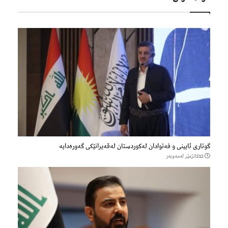
گوتاری ئایینی و فەتوادان لەکوردستان لەقەیرانێکی گەورەدایە
12كاتژمێر لەمەوبەر