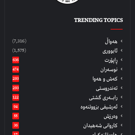
TRENDING TOPICS
(7,316)
هەواڵ
(1,575)
ئابووری
ڕاپۆرت
636
نوسەران
474
كەش و هەوا
293
تەندروستی
293
رابــه‌ری گشتی
122
ئەرشیفى بزووتنەوە
94
وەرزش
55
كاروانی شەهیدان
36
هاوپۆلنەكراو
17