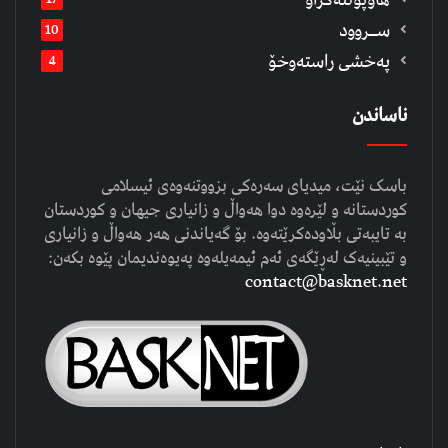
ســروود
10
په‌خشی راسته‌وخۆ
4
ناساندن
باسک نێت، میدیای سەرەکی بزووتنەوەی ئیسلامی
کوردستانە و لێرەوە دوا هەواڵ و زانیاری جیهان و کوردستان
بە تایبەتی بڵاودەکرێتەوە. بۆ گەیاندنی هەر هەواڵ و زانیاری
و تێبینیەک لەڕێگەی ئەم ئیمەیلەوە پەیوەندیمان پێوە بکەن:
contact@basknet.net