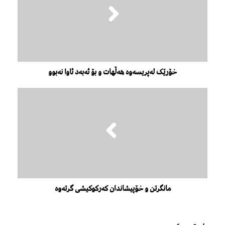
خۆرێک لەپریسەوە هەڵهات و بۆ ئەبەد ئاوا نەبوو
مانگرتن و خۆپیشاندان کەرکوکیشی گرتەوە