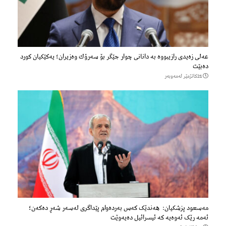
عەلی زەیدی رازیبووە بە دانانی چوار جێگر بۆ سەرۆك وەزیران؛ یەكێكیان كورد
دەبێت
21كاتژمێر لەمەوبەر
مەسعود پزشكیان: هەندێک کەس بەردەوام پێداگری لەسەر شەڕ دەكەن؛
ئەمە رێک ئەوەیە کە ئیسرائیل دەیەوێت