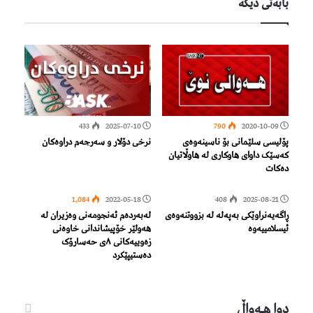
بابەتی دیكە
433
2025-07-10
790
2020-10-09
پۆلیسی سلێمانی بۆ ناسینەوەی
نرخی دۆلار و سەرجەم دراوەکان
کەسێک داوای هاوکاری لە هاوڵاتیان
دەکات
1,084
2022-05-18
408
2025-08-21
ڕاگەیەنراوێکی بەپەلە لە بزووتنەوەی
لەبەردەم ئەنجومەنی وەزیران لە
ئیسلامییەوە
هەولێر خۆپیشاندانی خاوەنی
زەوییەکانی ٨ی حەسارۆک
دەستیپێکرد
دوا هـه‌واڵ