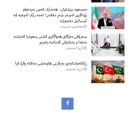
مەسعود پزشكیان: هەندێک کەس بەردەوام
پێداگری لەسەر شەڕ دەكەن؛ ئەمە رێک ئەوەیە کە
ئیسرائیل دەیەوێت
23كاتژمێر لەمەوبەر
سەرۆكی دەزگای هەواڵگری گشتی سعودیا گەیشتە
بەغدا و پەیامێكی گەیاندە زەیدی
1 ڕۆژ لەمەوبەر
ڕێککەوتتنامەی بەرگریی هاوبەشی مەککە واژۆ کرا
2 ڕۆژ لەمەوبەر