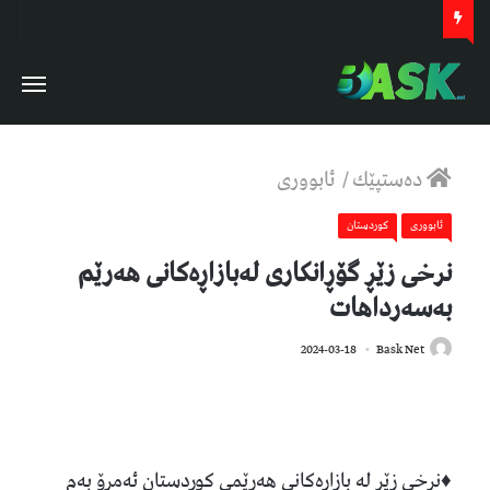
دەستپێك
/
ئابووری
ئابووری
كوردستان
نرخی زێڕ گۆڕانکاری لەبازاڕەکانی هەرێم
بەسەرداهات
382
2024-03-18
Bask Net
♦️نرخی زێڕ لە بازاڕەکانی ھەرێمی کوردستان ئەمڕۆ بەم