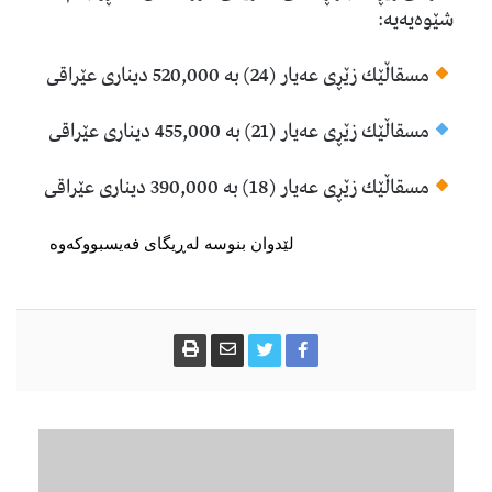
شێوەیەیە:
مسقاڵێك زێڕی عەیار (24) بە 520,000 دیناری عێراقی
مسقاڵێك زێڕی عەیار (21) بە 455,000 دیناری عێراقی
مسقاڵێك زێڕی عەیار (18) بە 390,000 دیناری عێراقی
لێدوان بنوسە لەڕیگای فەیسبووکەوە