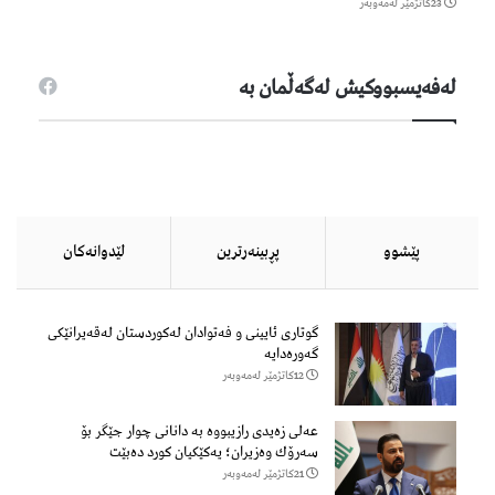
23كاتژمێر لەمەوبەر
لەفەیسبووكیش لەگەڵمان بە
پێشوو
پڕبینەرترین
لێدوانەكان
گوتاری ئایینی و فەتوادان لەکوردستان لەقەیرانێکی
گەورەدایە
12كاتژمێر لەمەوبەر
عەلی زەیدی رازیبووە بە دانانی چوار جێگر بۆ
سەرۆك وەزیران؛ یەكێكیان كورد دەبێت
21كاتژمێر لەمەوبەر