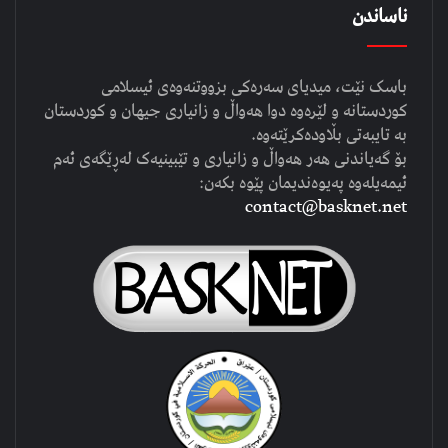
ناساندن
باسک نێت، میدیای سەرەکی بزووتنەوەی ئیسلامی
کوردستانە و لێرەوە دوا هەواڵ و زانیاری جیهان و کوردستان
بە تایبەتی بڵاودەکرێتەوە.
بۆ گەیاندنی هەر هەواڵ و زانیاری و تێبینیەک لەڕێگەی ئەم
ئیمەیلەوە پەیوەندیمان پێوە بکەن:
contact@basknet.net