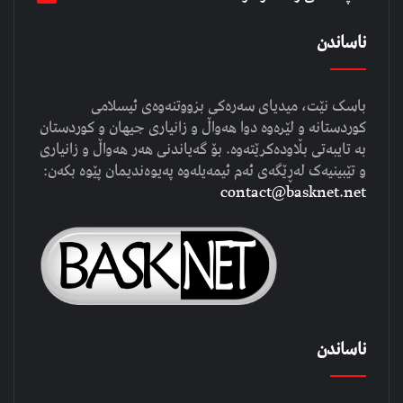
ناساندن
باسک نێت، میدیای سەرەکی بزووتنەوەی ئیسلامی
کوردستانە و لێرەوە دوا هەواڵ و زانیاری جیهان و کوردستان
بە تایبەتی بڵاودەکرێتەوە. بۆ گەیاندنی هەر هەواڵ و زانیاری
و تێبینیەک لەڕێگەی ئەم ئیمەیلەوە پەیوەندیمان پێوە بکەن:
contact@basknet.net
ناساندن