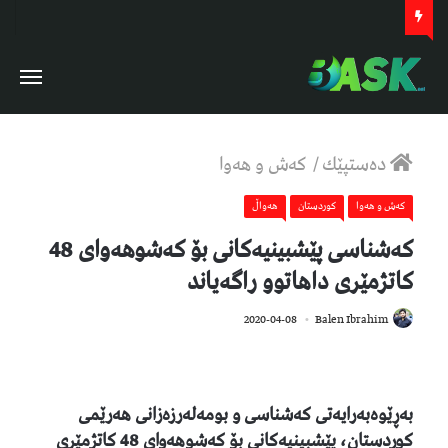
دەستپێك
/
كەش و هەوا
كەش و هەوا
كوردستان
هەواڵ
كەشناسی پێشبینیەكانی بۆ كەشوھەوای 48
كاتژمێری داھاتوو راگەیاند
889
2020-04-08
Balen Ibrahim
بەڕێوەبەرایەتی كەشناسی و بومەلەرزەزانی ھەرێمی
كوردستان، پێشبینیەكانی بۆ كەشوھەوای 48 كاتژمێری