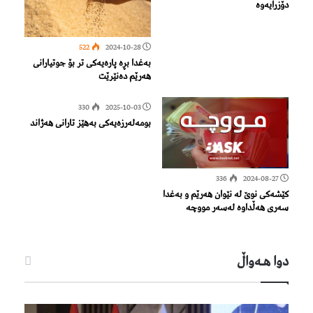
دۆزرایەوە
522
2024-10-28
بەغدا بڕە پارەیەکی تر بۆ جوتیارانی
هەرێم دەنێرێت
330
2025-10-03
بومەلەرزەیەکی بەهێز تارانی هەژاند
336
2024-08-27
کێشەکی نوێ لە نێوان هەرێم و بەغدا
سەری هەڵداوە لەسەر مووچە
دوا هـه‌واڵ