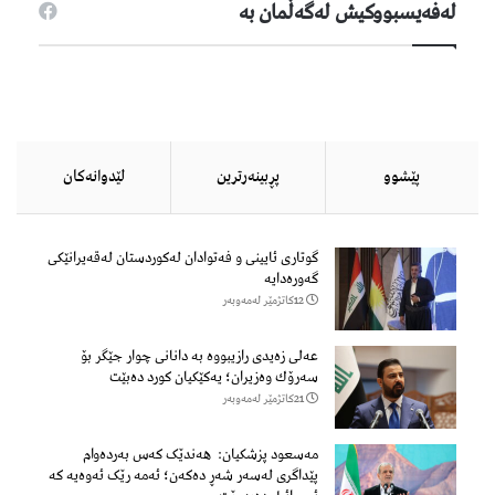
لەفەیسبووكیش لەگەڵمان بە
پێشوو
پڕبینەرترین
لێدوانەكان
گوتاری ئایینی و فەتوادان لەکوردستان لەقەیرانێکی
گەورەدایە
12كاتژمێر لەمەوبەر
عەلی زەیدی رازیبووە بە دانانی چوار جێگر بۆ
سەرۆك وەزیران؛ یەكێكیان كورد دەبێت
21كاتژمێر لەمەوبەر
مەسعود پزشكیان: هەندێک کەس بەردەوام
پێداگری لەسەر شەڕ دەكەن؛ ئەمە رێک ئەوەیە کە