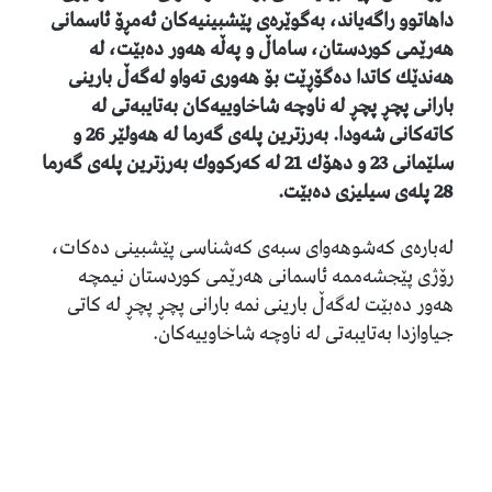
داھاتوو راگەیاند، بەگوێرەی پێشبینیەكان ئەمڕۆ ئاسمانی
ھەرێمی كوردستان، ساماڵ و پەڵە ھەور دەبێت، لە
ھەندێك كاتدا دەگۆڕێت بۆ ھەوری تەواو لەگەڵ بارینی
بارانی پچڕ پچڕ لە ناوچە شاخاوییەكان بەتایبەتی لە
كاتەكانی شەودا. بەرزترین پلەی گەرما لە ھەولێر 26 و
سلێمانی 23 و دھۆك 21 لە كەركووك بەرزترین پلەی گەرما
28 پلەی سیلیزی دەبێت.
لەبارەی كەشوھەوای سبەی كەشناسی پێشبینی دەكات،
رۆژی پێجشەممە ئاسمانی ھەرێمی كوردستان نیمچە
ھەور دەبێت لەگەڵ بارینی نمە بارانی پچڕ پچڕ لە كاتی
جیاوازدا بەتایبەتی لە ناوچە شاخاوییەكان.