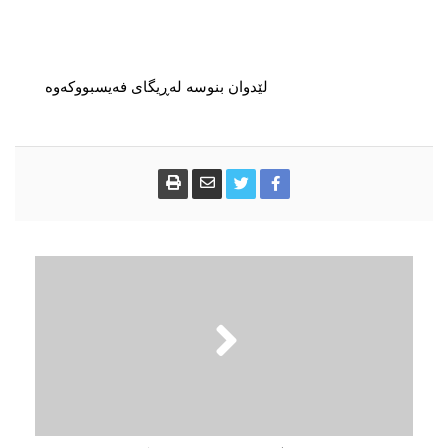
لێدوان بنوسە لەڕیگای فەیسبووکەوە