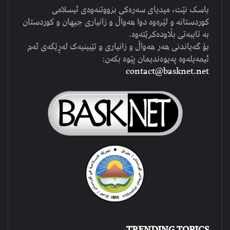
باسک نێت، میدیای سەرەکی بزووتنەوەی ئیسلامی
کوردستانە و لێرەوە دوا هەواڵ و زانیاری جیهان و کوردستان
بە تایبەتی بڵاودەکرێتەوە.
بۆ گەیاندنی هەر هەواڵ و زانیاری و تێبینیەک لەڕێگەی ئەم
ئیمەیلەوە پەیوەندیمان پێوە بکەن:
contact@basknet.net
TRENDING TOPICS