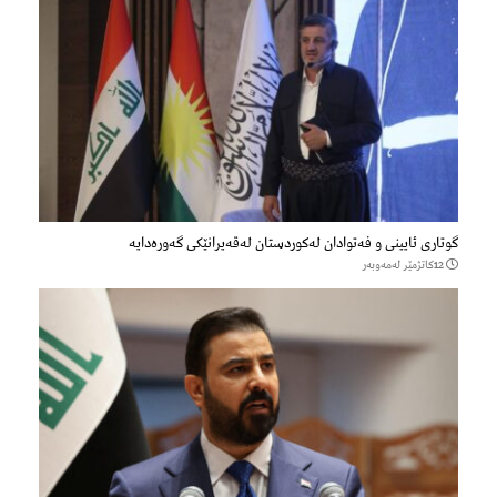
گوتاری ئایینی و فەتوادان لەکوردستان لەقەیرانێکی گەورەدایە
12كاتژمێر لەمەوبەر