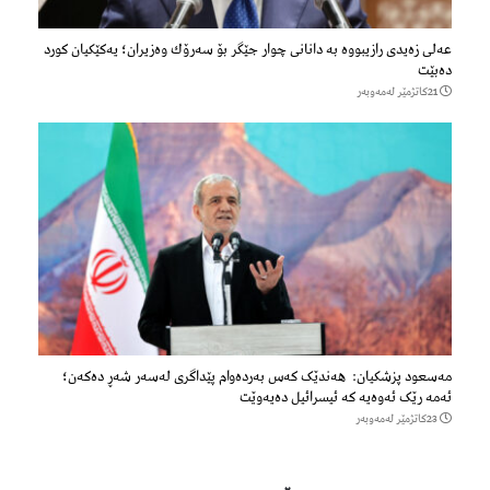
عەلی زەیدی رازیبووە بە دانانی چوار جێگر بۆ سەرۆك وەزیران؛ یەكێكیان كورد
دەبێت
21كاتژمێر لەمەوبەر
مەسعود پزشكیان: هەندێک کەس بەردەوام پێداگری لەسەر شەڕ دەكەن؛
ئەمە رێک ئەوەیە کە ئیسرائیل دەیەوێت
23كاتژمێر لەمەوبەر