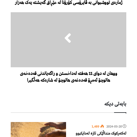
ژمارەی تووشبوانی بە ڤایرۆسی کۆرۆنا لە عێڕاق گەیشتە یەک هەزار
ووهان لە دوای 11 هەفتە لەداخستن و راگەیاندنی قەدەخەی
هاتوچۆ ئەمڕۆ قەدەغەی هاتوچۆ لە شارەکە هەڵگیرا
بابەتی دیكە
1,489
2024-03-20
لەکەرکوک منداڵێکی تازە لەدایکبوو