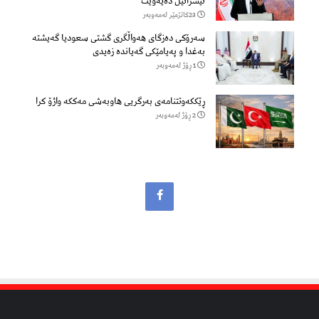
ئیسرائیل دەیەوێت
23كاتژمێر لەمەوبەر
سەرۆكی دەزگای هەواڵگری گشتی سعودیا گەیشتە
بەغدا و پەیامێكی گەیاندە زەیدی
1 ڕۆژ لەمەوبەر
ڕێککەوتتنامەی بەرگریی هاوبەشی مەککە واژۆ کرا
2 ڕۆژ لەمەوبەر