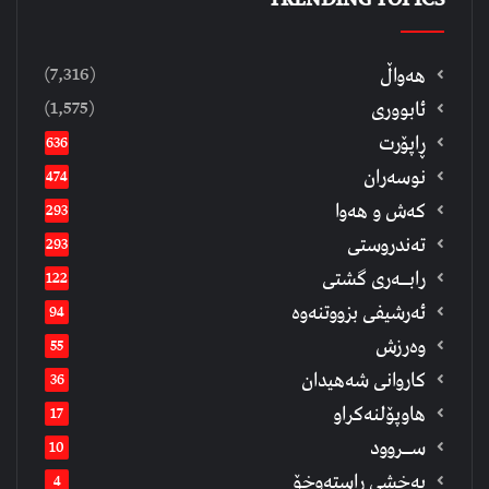
(7,316)
هەواڵ
(1,575)
ئابووری
ڕاپۆرت
636
نوسەران
474
كەش و هەوا
293
تەندروستی
293
رابــه‌ری گشتی
122
ئەرشیفى بزووتنەوە
94
وەرزش
55
كاروانی شەهیدان
36
هاوپۆلنەكراو
17
ســروود
10
په‌خشی راسته‌وخۆ
4