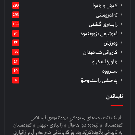
كەش و هەوا
293
تەندروستی
293
رابــه‌ری گشتی
122
ئەرشیفى بزووتنەوە
94
وەرزش
55
كاروانی شەهیدان
36
هاوپۆلنەكراو
17
ســروود
10
په‌خشی راسته‌وخۆ
4
ناساندن
باسک نێت، میدیای سەرەکی بزووتنەوەی ئیسلامی
کوردستانە و لێرەوە دوا هەواڵ و زانیاری جیهان و کوردستان
بە تایبەتی بڵاودەکرێتەوە. بۆ گەیاندنی هەر هەواڵ و زانیاری