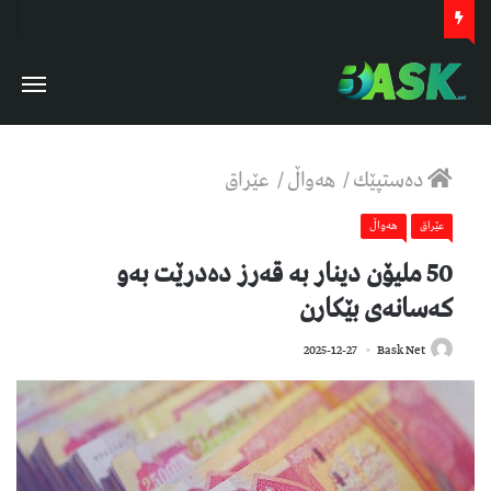
دەستپێك
/
هەواڵ
/
عێراق
عێراق
هەواڵ
50 ملیۆن دینار بە قەرز دەدرێت بەو
کەسانەی بێکارن
395
2025-12-27
Bask Net