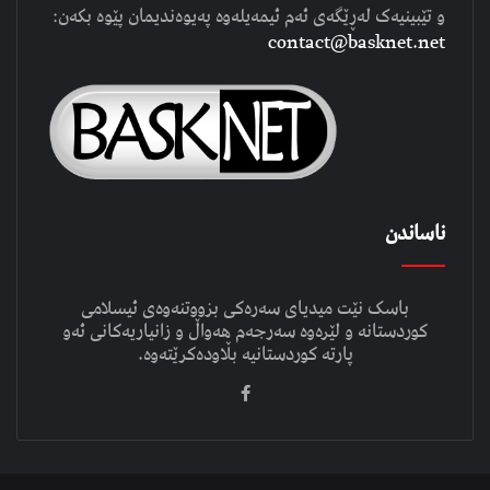
و تێبینیەک لەڕێگەی ئەم ئیمەیلەوە پەیوەندیمان پێوە بکەن:
contact@basknet.net
ناساندن
باسک نێت میدیای سەرەکی بزووتنەوەی ئیسلامی
کوردستانە و لێرەوە سەرجەم هەواڵ و زانیاریەکانی ئەو
پارتە کوردستانیە بڵاودەکرێتەوە.