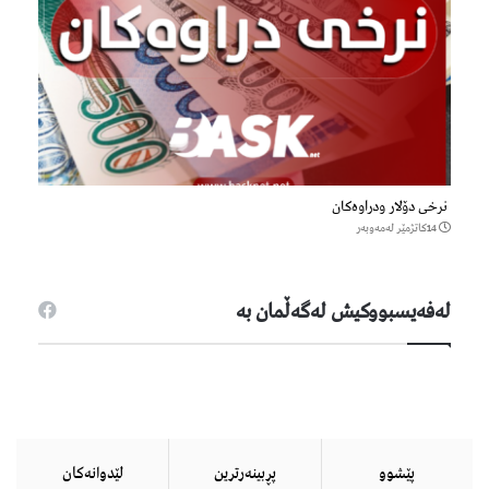
نرخی دۆلار ودراوەکان
14كاتژمێر لەمەوبەر
لەفەیسبووكیش لەگەڵمان بە
پێشوو
پڕبینەرترین
لێدوانەكان