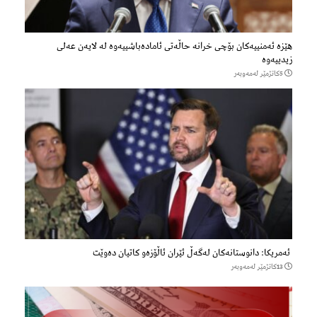
هێزه‌ ئه‌منییه‌كان بۆچی خرانە حاڵه‌تی ئاماده‌باشییه‌وه‌ لە لایەن عەلی
زیدییەوە
5كاتژمێر لەمەوبەر
ئەمریکا: دانوستانەکان لەگەڵ ئێران ئاڵۆزەو کاتیان دەوێت
13كاتژمێر لەمەوبەر