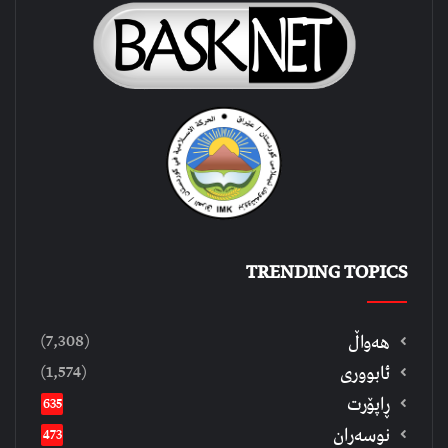
TRENDING TOPICS
(7,308)
هەواڵ
(1,574)
ئابووری
ڕاپۆرت
635
نوسەران
473