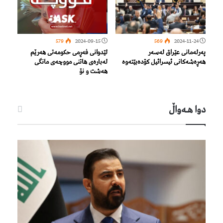
579
2024-09-15
569
2024-11-24
پەرلەمانی عێراق لەسەر
لێدوانی فەڕمی حکومەتی هەرێم
هەڕەشەکانی ئیسرائیل کۆدەبێتەوە
لەبارەی هاتنی مووچەی مانگی
هەشت و نۆ
دوا هـه‌واڵ