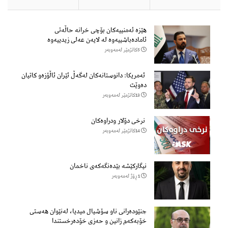
هێزه‌ ئه‌منییه‌كان بۆچی خرانە حاڵه‌تی
ئاماده‌باشییه‌وه‌ لە لایەن عەلی زیدییەوە
5كاتژمێر لەمەوبەر
ئەمریکا: دانوستانەکان لەگەڵ ئێران ئاڵۆزەو کاتیان
دەوێت
13كاتژمێر لەمەوبەر
نرخی دۆلار ودراوەکان
14كاتژمێر لەمەوبەر
نیگارکێشە بێدەنگەکەی ناخمان
1 ڕۆژ لەمەوبەر
جنێودەرانی ناو سۆشیال میدیا، لەنێوان هەستی
خۆبەکەم زانین و حەزی خۆدەرخستندا