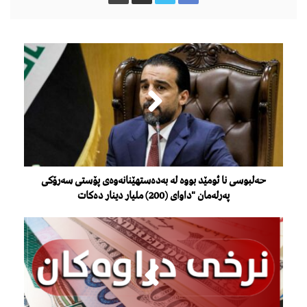
حەلبوسی نا ئومێد بووە لە بەدەستهێنانەوەی پۆستی سەرۆكی
پەرلەمان "داوای (200) ملیار دینار دەكات