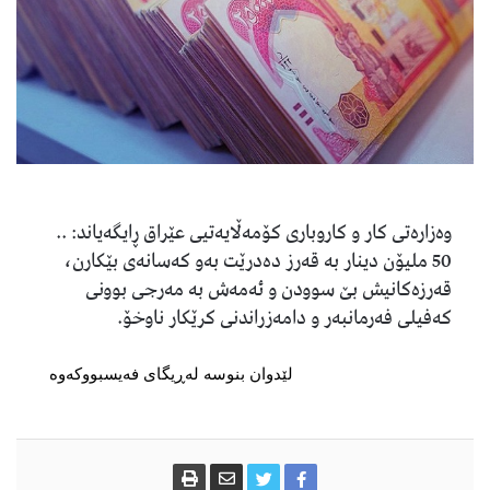
وەزارەتی کار و کاروباری کۆمەڵایەتیی عێراق ڕایگەیاند: ..
50 ملیۆن دینار بە قەرز دەدرێت بەو کەسانەی بێکارن،
قەرزەکانیش بێ سوودن و ئەمەش بە مەرجی بوونی
کەفیلی فەرمانبەر و دامەزراندنی کرێکار ناوخۆ.
لێدوان بنوسە لەڕیگای فەیسبووکەوە