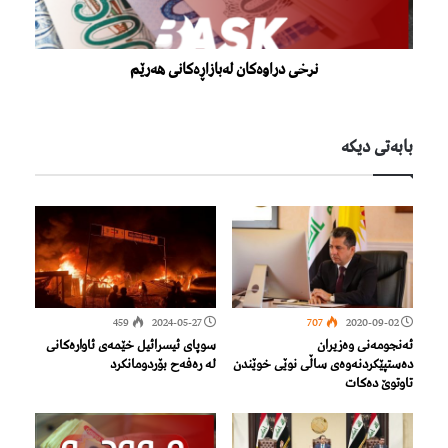
نرخی دراوەکان لەبازاڕەکانی هەرێم
بابەتی دیكە
459
2024-05-27
707
2020-09-02
ئەنجومەنی وەزیران
سوپای ئیسرائیل خێمەی ئاوارەكانی
دەستپێكردنەوەی ساڵی نوێی خوێندن
لە رەفەح بۆردومانكرد
تاوتوێ دەكات