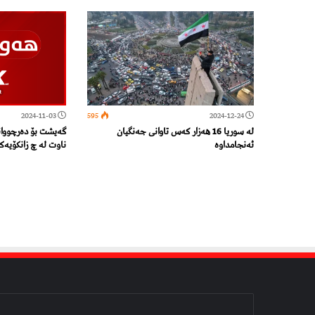
2024-11-03
595
2024-12-24
لە سوریا 16 هەزار كەس تاوانی جەنگیان
ئەنجامداوە
ناوت لە چ زانکۆیە