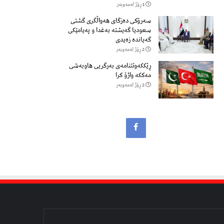
1 ڕۆژ لەمەوبەر
سەرۆكی دەزگای هەواڵگری گشتی
سعودیا گەیشتە بەغدا و پەیامێكی
گەیاندە زەیدی
2 ڕۆژ لەمەوبەر
ڕێککەوتتنامەی بەرگریی هاوبەشی
مەککە واژۆ کرا
2 ڕۆژ لەمەوبەر