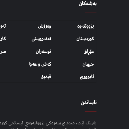
بەشەکان
بزووتنەوە
وەرزش
ئەر
کوردستان
تەندروستی
کار
عێڕاق
نوسەران
سرو
جیهان
کەش و هەوا
ئابووری
ڤیدیۆ
ناساندن
باسک نێت، میدیای سەرەکی بزووتنەوەی ئیسلامی کوردست