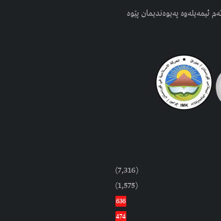
ەم ئیمەیلەوە پەیوەندیمان پێوە
(7,316)
(1,575)
636
474