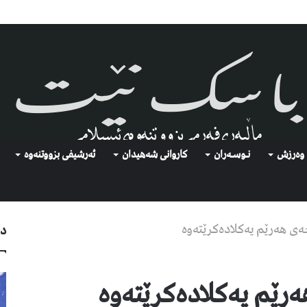
وەرزش
نـوسـەران
كاروانی شەهیدان
ئەرشیفى بزووتنەوە
هه‌رێم یه‌كلاده‌كرێته‌وه‌
دو
ێم یه‌كلاده‌كرێته‌وه‌