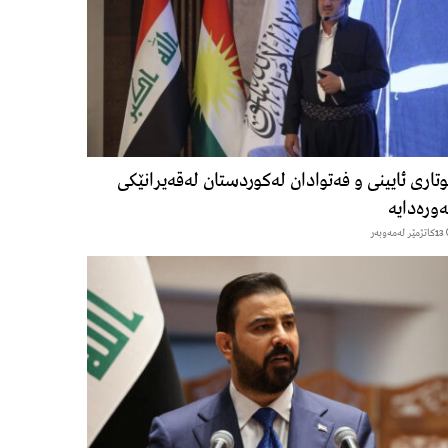
تاری ئایینی و فەتوادان لەکوردستان لەقەیرانێکی
ورەدایە
13كاتژمێر لەمەوبەر