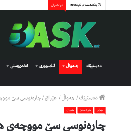
یەکشەممە 9, ئاب 2026
دوا هەواڵ
دەستپێك
هــەواڵ
ئــابــووری
تەندروستی
دەستپێك
/
هەواڵ
/
عێراق
/
چاره‌نوسی سێ مووچه‌ی 
عێراق
كوردستان
هەواڵ
چاره‌نوسی سێ مووچه‌ی هه‌ر