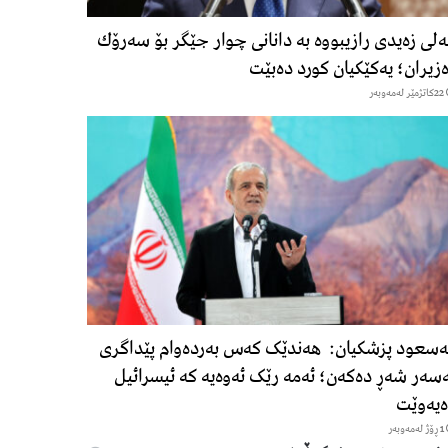
لی زەیدی رازیبووە بە دانانی چوار جێگر بۆ سەرۆك
زیران؛ یەكێكیان كورد دەبێت
22كاتژمێر لەمەوبەر
سعود پزشكیان: هەندێک کەس بەردەوام پێداگری
سەر شەڕ دەكەن؛ ئەمە رێک ئەوەیە کە ئیسرائیل
یەوێت
1 ڕۆژ لەمەوبەر