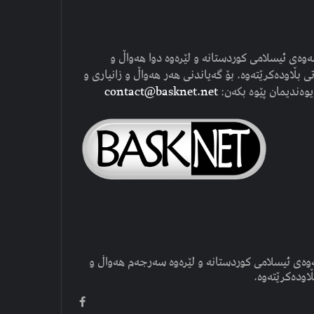
وەی ئیسلامی کوردستانە و لێرەوە دوا هەواڵ و
ی بڵاودەکرێتەوە. بۆ گەیاندنی هەر هەواڵ و زانیاری و
یوەندیمان پێوە بکەن:
contact@basknet.net
وەی ئیسلامی کوردستانە و لێرەوە سەرجەم هەواڵ و
ڵاودەکرێتەوە.