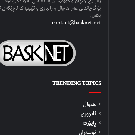
زانیاری جیهان و کوردستان بە تایبەتی بڵاودەکرێتەوە.
بۆ گەیاندنی هەر هەواڵ و زانیاری و تێبینیەک لەڕێگەی ئ
بکەن:
contact@basknet.net
TRENDING TOPICS
هەواڵ
ئابووری
ڕاپۆرت
نوسەران