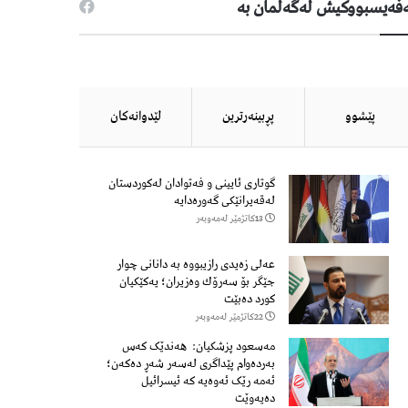
فەیسبووكیش لەگەڵمان بە
پێشوو
پڕبینەرترین
لێدوانەكان
گوتاری ئایینی و فەتوادان لەکوردستان
لەقەیرانێکی گەورەدایە
13كاتژمێر لەمەوبەر
عەلی زەیدی رازیبووە بە دانانی چوار
جێگر بۆ سەرۆك وەزیران؛ یەكێكیان
كورد دەبێت
22كاتژمێر لەمەوبەر
مەسعود پزشكیان: هەندێک کەس
بەردەوام پێداگری لەسەر شەڕ دەكەن؛
ئەمە رێک ئەوەیە کە ئیسرائیل
دەیەوێت