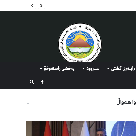
رابــه‌ری گشتی
ســروود
په‌خشی راسته‌وخۆ
گەڕان
ا هـه‌واڵ