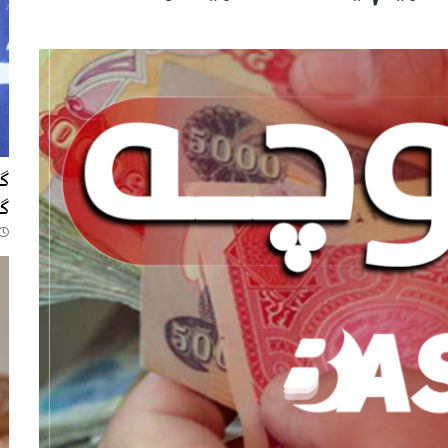
346
گو
گە