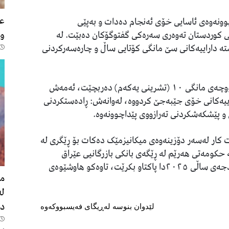
عە
وونەوەی ئاسایی خۆی ئەنجام دەدات و بەپێی
وە
 کوردستان تەوەری سەرەکی گفتوگۆکان دەبێت. لە
ە داراییەکانی سێ مانگی کۆتایی ساڵ و چارەسەرکردنی
بڕیارە لەم کۆبوونەوەیەدا، فەرمانی خەرجکردنی مووچەی مانگی ١٠ (تشرینی یەکەم) دەربچێت، ئەمەش
اییەکانی خۆی جێبەجێ کردووە، لەوانەش: ڕادەستکردنی
چەکانی مانگی ١١ و ١٢، حکومەت کار لەسەر دۆزینەوەی میکانیزمێک دەکات بۆ ڕێگری لە
ە حکومەتی هەرێم لە ڕێگەی بانکی بازرگانیی عێراق
(TBI)ـەوە پارەی مووچە بە قەرز وەربگرێت و لە بودجەی ساڵی ٢٠٢٥دا پاکتاو بکرێت، تاوەکو هاوشێوەی
مە
لە
دە
لێدوان بنوسە لەڕیگای فەیسبووکەوە