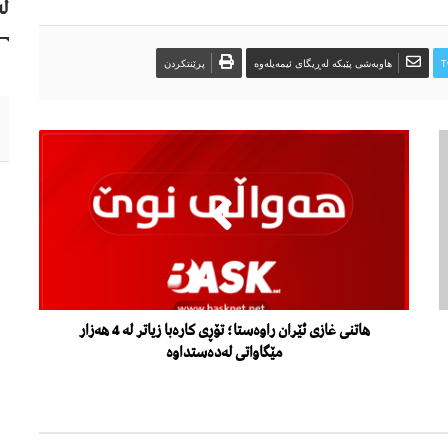
لە
T
هاوبەشی پێبکە لەڕیگای ئیمەیلەوە
پرێنتکردن
هاتنی غازی ئێران راوەستا؛ تۆڕی كارەبا زیاتر لە 4 هەزار
مێگاواتی لەدەستداوە