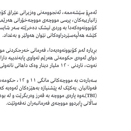
ئەمڕۆ سێشەممە، ئەنجوومەنی وەزیرانی عێراق کۆب
زانیارییەکان، پرسی مووچەی مووچەخۆرانی هەرێمی
کۆبوونەوەکەدا بە وردی تیشک دەخرێتە سەر شایست
کێشە هەڵپەسێردراوەکانی نێوان هەولێر و بەغداد.
دوای ئەوەی حکومەتی هەرێم تەواوی پابەندییە دار
نەوت، ناردنی ١٢٠ ملیار دینار وەک داهاتی نانەوتی و پێشکەشکردنی تەرازووی پێداچوونەوە.
سەبارەت بە موو
فەوتانیان. یەکێک لە پێشنیازە بەهێزەکان ئەوەیە ک
ساڵانی ڕابردوو مووچەی فەرمانبەران نەفەوتێت.