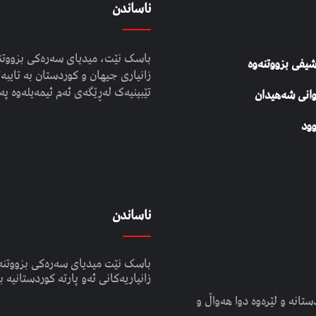
ناساندن
باسک نێت، میدیای سەرەکی بزووتنە
شیفی بزووتنەوە
زانیاری جیهان و کوردستان بە تایبەت
تێبینیەک لەڕێگەی ئەم ئیمەیلەوە پە
وانی شەهیدان
ود
ناساندن
باسک نێت میدیای سەرەکی بزووتنە
زانیاریەکانی ئەو پارتە کوردستانیە ب
انە و لێرەوە دوا هەواڵ و