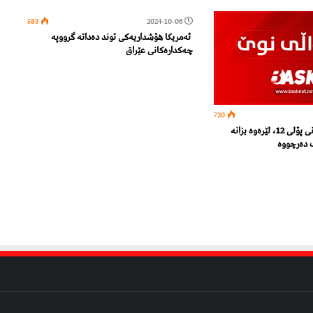
583
2024-10-06
ئەمریکا هۆشداریەکی توند دەداتە گرووپە
چەکدارەکانی عێراق
720
گه‌یشت بۆ دەرچووانی پۆلی 12، لێرەوە بزانە
ک دەرچووە