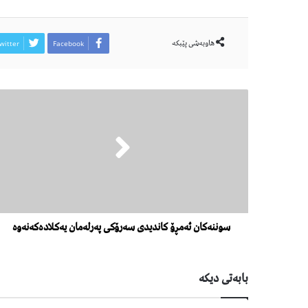
هاوبەشی پێبكە
witter
Facebook
سوننەكان ئەمڕۆ كاندیدی سەرۆكی پەرلەمان یەكلادەكەنەوە
بابەتی دیكە