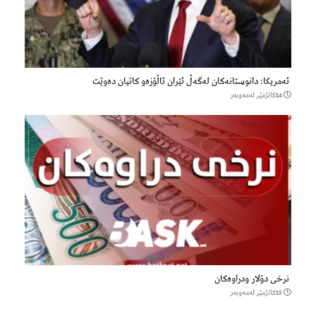
ئەمریکا: دانوستانەکان لەگەڵ ئێران ئاڵۆزەو کاتیان دەوێت
14كاتژمێر لەمەوبەر
نرخی دۆلار ودراوەکان
15كاتژمێر لەمەوبەر