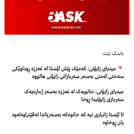
باسک نێت
میدیای زایۆنی: کەمێک پێش ئێستا لە غەززە ڕوداوێکی
سەختی ئەمنی بەسەر سەربازانی زایۆنی هاتووە
میدیای زایۆنی: خانویەک لە غەززە بەسەر ژمارەیەک
سەربازی زایۆنیدا ڕوخا
تا ئێستا زانیاری نیە کە خانوەکە بەسەریاندا تەقێنراوەتەوە
یان ڕوخاوە