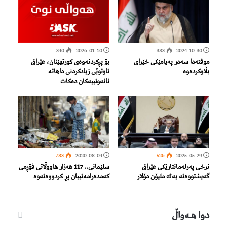
340
2026-01-10
383
2024-10-30
موقتەدا سەدر پەیامێکی خێرای
بۆ پڕکردنەوەی کورتهێنان، عێراق
بڵاوکردەوە
تاوتوێی زیادکردنی داهاتە
نانەوتییەکان دەکات
783
2020-08-04
526
2025-05-29
نرخی پەرلەمانتارێكی عێراق
سلێمانی.. 117 ھەزار ھاووڵاتی فۆڕمی
گەیشتووەتە یەك ملیۆن دۆلار
کەمدەرامەتییان پڕ کردووەتەوە
دوا هـه‌واڵ