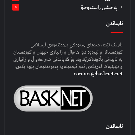
په‌خشی راسته‌وخۆ
4
ناساندن
باسک نێت، میدیای سەرەکی بزووتنەوەی ئیسلامی
کوردستانە و لێرەوە دوا هەواڵ و زانیاری جیهان و کوردستان
بە تایبەتی بڵاودەکرێتەوە. بۆ گەیاندنی هەر هەواڵ و زانیاری
و تێبینیەک لەڕێگەی ئەم ئیمەیلەوە پەیوەندیمان پێوە بکەن:
contact@basknet.net
ناساندن