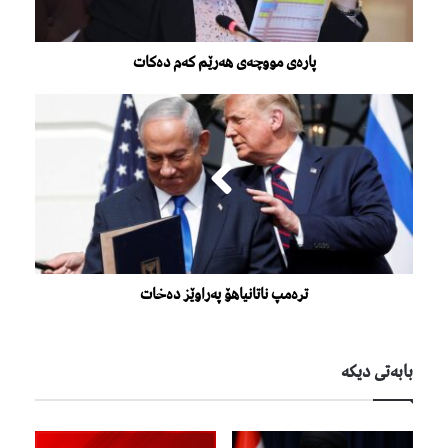
پارەی مووچەی هەرێم کەم دەکات
ترەمپ ناتانیاهۆ پەراوێز دەخات
بابەتی دیكە