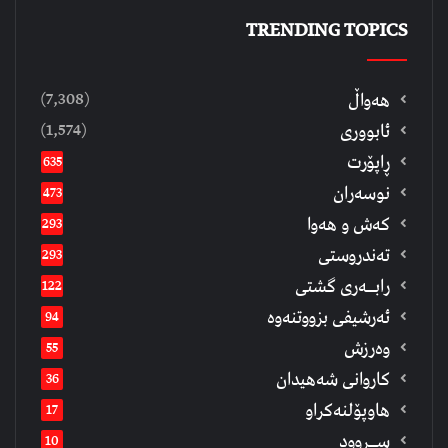
TRENDING TOPICS
(7,308)
هەواڵ
(1,574)
ئابووری
ڕاپۆرت
635
نوسەران
473
كەش و هەوا
293
تەندروستی
293
رابــه‌ری گشتی
122
ئەرشیفى بزووتنەوە
94
وەرزش
55
كاروانی شەهیدان
36
هاوپۆلنەكراو
17
ســروود
10