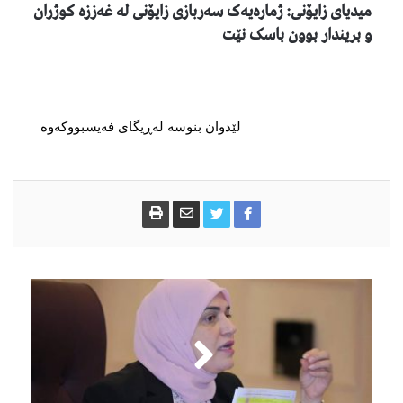
میدیای زایۆنی: ژمارەیەک سەربازی زایۆنی لە غەززە کوژران
و بریندار بوون باسک نێت
لێدوان بنوسە لەڕیگای فەیسبووکەوە