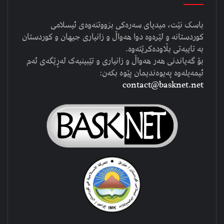
باسک نێت، میدیای سەرەکی بزووتنەوەی ئیسلامی
کوردستانە و لێرەوە دوا هەواڵ و زانیاری جیهان و کوردستان
بە تایبەتی بڵاودەکرێتەوە.
بۆ گەیاندنی هەر هەواڵ و زانیاری و تێبینیەک لەڕێگەی ئەم
ئیمەیلەوە پەیوەندیمان پێوە بکەن:
contact@basknet.net