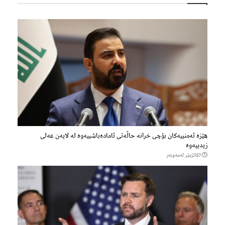
هێزه‌ ئه‌منییه‌كان بۆچی خرانە حاڵه‌تی ئاماده‌باشییه‌وه‌ لە لایەن عەلی
زیدییەوە
7كاتژمێر لەمەوبەر