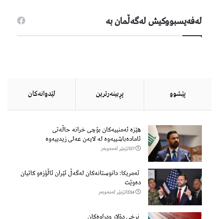
لەفەیسبووكیش لەگەڵمان بە
پێشوو
پڕبینەرترین
لێدوانەكان
هێزه‌ ئه‌منییه‌كان بۆچی خرانە حاڵه‌تی
ئاماده‌باشییه‌وه‌ لە لایەن عەلی زیدییەوە
7كاتژمێر لەمەوبەر
ئەمریکا: دانوستانەکان لەگەڵ ئێران ئاڵۆزەو کاتیان
دەوێت
14كاتژمێر لەمەوبەر
نرخی دۆلار ودراوەکان