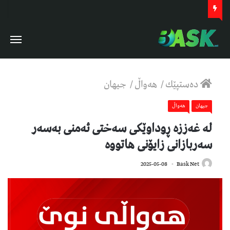
دەستپێك
/
هەواڵ
/
جیهان
جیهان
هەواڵ
لە غەززە ڕوداوێکی سەختی ئەمنی بەسەر
سەربازانی زایۆنی هاتووە
665
2025-05-08
Bask Net