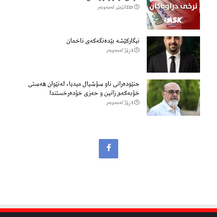
15كاتژمێر لەمەوبەر
نیگارکێشە بێدەنگەکەی ناخمان
1 ڕۆژ لەمەوبەر
جنێودەرانی ناو سۆشیال میدیا، لەنێوان هەستی
خۆبەکەم زانین و حەزی خۆدەرخستندا
1 ڕۆژ لەمەوبەر