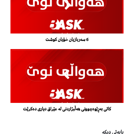
6 سەربازیان خۆیان کوشت
کاتی بەڕێوەچوونی هەڵبژاردنی لە عێراق دیاری دەکرێت
بابەتی دیكە