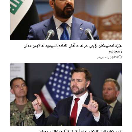
هێزه‌ ئه‌منییه‌كان بۆچی خرانە حاڵه‌تی ئاماده‌باشییه‌وه‌ لە لایەن عەلی
زیدییەوە
3كاتژمێر لەمەوبەر
ئەمریکا: دانوستانەکان لەگەڵ ئێران ئاڵۆزەو کاتیان دەوێت