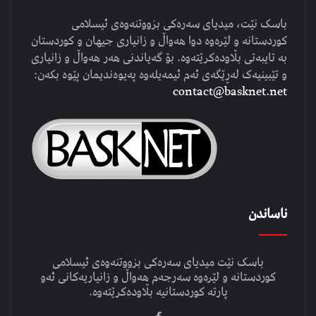
باسک نێت، میدیای سەرەکی بزووتنەوەی ئیسلامی
کوردستانە و لێرەوە دوا هەواڵ و زانیاری جیهان و کوردستان
بە تایبەتی بڵاودەکرێتەوە. بۆ گەیاندنی هەر هەواڵ و زانیاری
و تێبینیەک لەڕێگەی ئەم ئیمەیلەوە پەیوەندیمان پێوە بکەن:
contact@basknet.net
ناساندن
باسک نێت میدیای سەرەکی بزووتنەوەی ئیسلامی
کوردستانە و لێرەوە سەرجەم هەواڵ و زانیاریەکانی ئەو
پارتە کوردستانیە بڵاودەکرێتەوە.