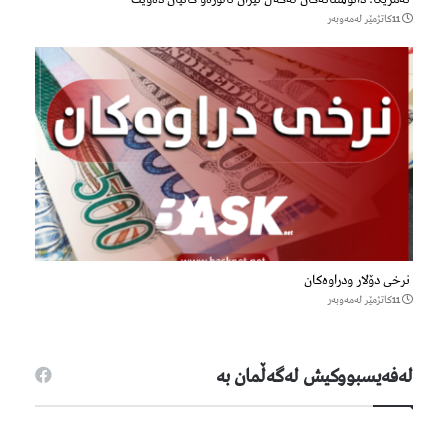
11كاتژمێر لەمەوبەر
نرخی دۆلار ودراوەکان
11كاتژمێر لەمەوبەر
لەفەیسبووكیش لەگەڵمان بە