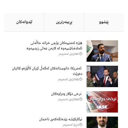
پێشوو
پڕبینەرترین
لێدوانەكان
هێزه‌ ئه‌منییه‌كان بۆچی خرانە حاڵه‌تی
ئاماده‌باشییه‌وه‌ لە لایەن عەلی زیدییەوە
3كاتژمێر لەمەوبەر
ئەمریکا: دانوستانەکان لەگەڵ ئێران ئاڵۆزەو کاتیان
دەوێت
11كاتژمێر لەمەوبەر
نرخی دۆلار ودراوەکان
11كاتژمێر لەمەوبەر
نیگارکێشە بێدەنگەکەی ناخمان
1 ڕۆژ لەمەوبەر