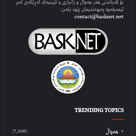
بۆ گەیاندنی هەر هەواڵ و زانیاری و تێبینیەک لەڕێگەی ئەم
ئیمەیلەوە پەیوەندیمان پێوە بکەن:
contact@basknet.net
TRENDING TOPICS
(7,308)
هەواڵ