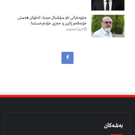
جنێودەرانی ناو سۆشیال میدیا، لەنێوان هەستی
خۆبەکەم زانین و حەزی خۆدەرخستندا
1 ڕۆژ لەمەوبەر
بەشەکان