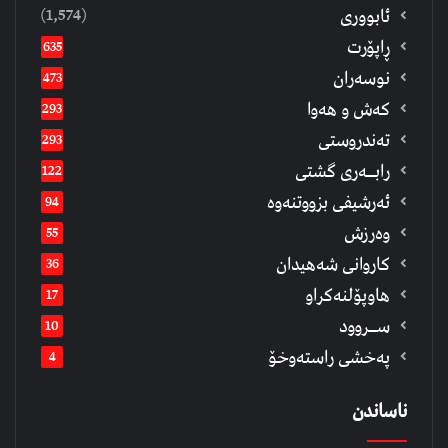
(1,574)
ئابووری
ڕاپۆرت
635
نوسەران
473
كەش و هەوا
293
تەندروستی
293
رابــه‌ری گشتی
122
ئەرشیفى بزووتنەوە
94
وەرزش
55
كاروانی شەهیدان
36
هاوپۆلنەكراو
17
ســروود
10
په‌خشی راسته‌وخۆ
4
ناساندن