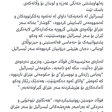
پەلهاویشتنی جەنگی غەززە و لوبنان بۆ وڵاتەکەی.
باسک نێت
ئیسرائیل لە نامەیەکدا داوای لە نەتەوە یەکگرتووەکان و
ئەنجوومەنی ئاساییش کردووە، “گوشار” بخاتە سەر
عێراق بۆئەوەی هێرشی گرووپە چەکدارەکانی لایەنگری
ئێران بۆ سەر ئیسرائیل بووەستێنێت، کە وەکو
پشتیوانییەک بۆ حەماسی فەلەستینی و حیزبوڵڵای
لوبنانی، دەیان هێرشی درۆنییان کردووەتە سەر ئیسرائیل.
لەبارەی مەترسییەکان فوئاد حوسێن، وەزیری دەرەوەی
عێراق دەڵێت، جگە لەو نامەیە، حکومەتی ئیسرائیل
“پەیامی زارەکی و نووسراو”ی بۆ حکومەتی عێراق ناردووە،
کە ئەوەش “واتای ئەوە دەگەیێنێت، هەندێک رێکار وەکو
ئامادەکاری بۆ هێرشکردنە سەر عێراق گیراونەتەبەر.”
فوئاد حوسێن روونیشیکردەوە، “هەنگاوی نێوخۆیی و
دەرەکی لە بەرامبەر هەڕەشەکانی ئیسرائیل بۆ سەر عێراق