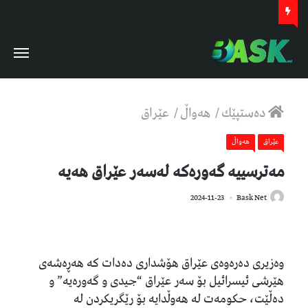
دەستپێك
/
هەواڵ
/
عێراق
عێراق
هەواڵ
مەترسییە گەورەکە لەسەر عێراق هەیە
356
2024-11-23
Bask Net
وەزیری دەرەوەی عێراق هۆشداری دەدات کە هەڕەشەی
هێرشی ئیسرائیل بۆ سەر عێراق “جیدی و گەورەیە” و
دەڵێت، حکومەت لە هەوڵدایە بۆ رێگریکردن لە