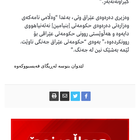
گیراونەتەبەر.”
وەزیری دەرەوەی عێراق وتی، بەغدا “وەڵامی نامەکەی
وەزارەتی دەرەوەی حکومەتی [بنیامین] نەتەنیاهووی
دایەوە و هەڵوێستی روونی حکومەتی عێراقی بۆ
روونکردەوە،” بەوەی “حکومەتی عێراق جەنگی ناوێت.
ئێمە بەشێک نین لە جەنگ.”
لێدوان بنوسە لەڕیگای فەیسبووکەوە