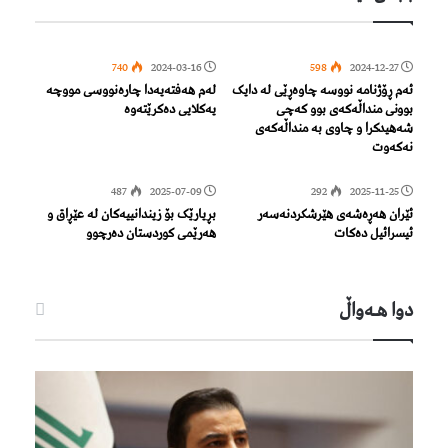
740
2024-03-16
598
2024-12-27
ئەم ڕۆژنامە نووسە چاوەڕێی لە دایک
لەم هەفتەیەدا چارەنووسی مووچە
بوونی منداڵەکەی بوو کەچی
یەکلایی دەکرێتەوە
شەهیدکرا و چاوی بە منداڵەکەی
نەکەوت
487
2025-07-09
292
2025-11-25
ئێران هەڕەشەی هێرشکردنەسەر
بڕیارێک بۆ زیندانییەکان لە عێڕاق و
ئیسرائیل دەکات
هەرێمی کوردستان دەرچوو
دوا هـه‌واڵ