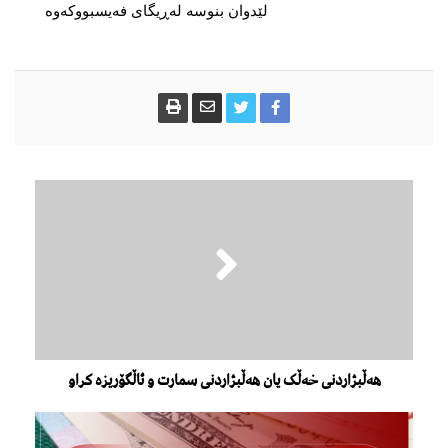
لێدوان بنوسە لەڕیگای فەیسبووکەوە
هەڵبژاردنی خەڵک یان هەڵبژاردنی سمارت و ئاڵگۆریزە کراو