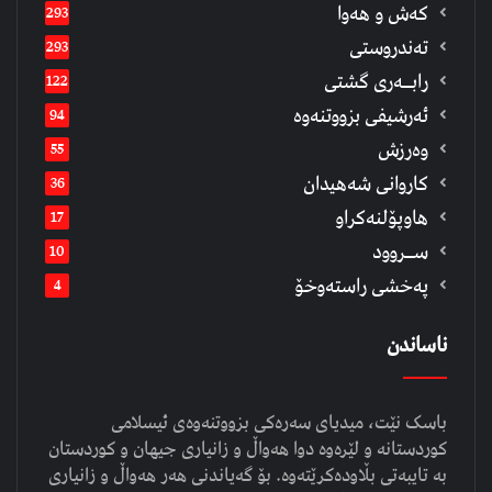
كەش و هەوا
293
تەندروستی
293
رابــه‌ری گشتی
122
ئەرشیفى بزووتنەوە
94
وەرزش
55
كاروانی شەهیدان
36
هاوپۆلنەكراو
17
ســروود
10
په‌خشی راسته‌وخۆ
4
ناساندن
باسک نێت، میدیای سەرەکی بزووتنەوەی ئیسلامی
کوردستانە و لێرەوە دوا هەواڵ و زانیاری جیهان و کوردستان
بە تایبەتی بڵاودەکرێتەوە. بۆ گەیاندنی هەر هەواڵ و زانیاری