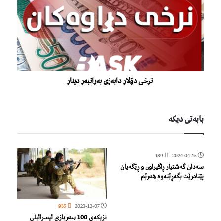
نرخی دۆلار دابەزی بەرانبەر دینار
بابەتی دیكە
489
2024-04-15
سەدان گەشتیار ڕاگیراون و ڕێگەیان
پێنادرێت بگەڕێنەوە هەرێم
935
2023-12-07
نزیکەى 100 سەربازى ئیسرائیلى