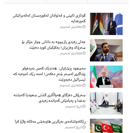
گوتاری ئایینی و فەتوادان لەکوردستان لەقەیرانێکی
گەورەدایە
12كاتژمێر لەمەوبەر
عەلی زەیدی رازیبووە بە دانانی چوار جێگر بۆ
سەرۆك وەزیران؛ یەكێكیان كورد دەبێت
21كاتژمێر لەمەوبەر
مەسعود پزشكیان: هەندێک کەس بەردەوام
پێداگری لەسەر شەڕ دەكەن؛ ئەمە رێک ئەوەیە کە
ئیسرائیل دەیەوێت
23كاتژمێر لەمەوبەر
سەرۆكی دەزگای هەواڵگری گشتی سعودیا گەیشتە
بەغدا و پەیامێكی گەیاندە زەیدی
1 ڕۆژ لەمەوبەر
ڕێککەوتتنامەی بەرگریی هاوبەشی مەککە واژۆ کرا
2 ڕۆژ لەمەوبەر