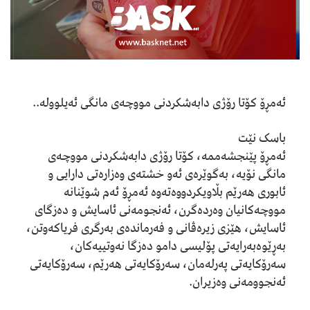
ئەمڕۆ کۆتا رۆژی دابەشکردنی مووچەی مانگی ئەیلوولە..
باسک نێت
ئەمڕۆ پێنجشەممە، کۆتا رۆژی دابەشکردنی مووچەی
مانگی نۆیە، بەگوێرەی ئەو خشتەی وەزارەتی دارایی و
ئابوری هەرێم بڵاویکردووەتەوە ئەمڕۆ ئەم شوێنانە
مووچەکانیان وەردەگرن، ئەنجومەنی ئاسایش و دەزگای
ئاسایش، هێزی زیرەڤانی و فەرماندەی بەرگری فریاکەوتن،
بەڕێوەبەرایەتی پۆلیسی دامو دەزگا نەوتییەکان،
سەرۆکایەتی پەرلەمان، سەرۆکایەتی هەرێم، سەرۆکایەتی
ئەنجوومەنی وەزیران.