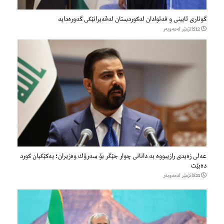
گوتاری ئایینی و فەتوادان لەکوردستان لەقەیرانێکی گەورەدایە
12كاتژمێر لەمەوبەر
عەلی زەیدی رازیبووە بە دانانی چوار جێگر بۆ سەرۆك وەزیران؛ یەكێكیان كورد
دەبێت
21كاتژمێر لەمەوبەر