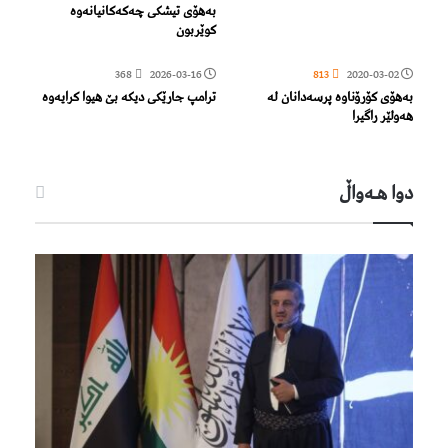
بەهۆى تیشکى چەکەکانیانەوە
کوێربون
368
2026-03-16
813
2020-03-02
بەهۆی كۆرۆناوە پرسەدانان لە
ترامپ جارێکی دیکە بێ هیوا کرایەوە
هەولێر راگیرا
دوا هـه‌واڵ