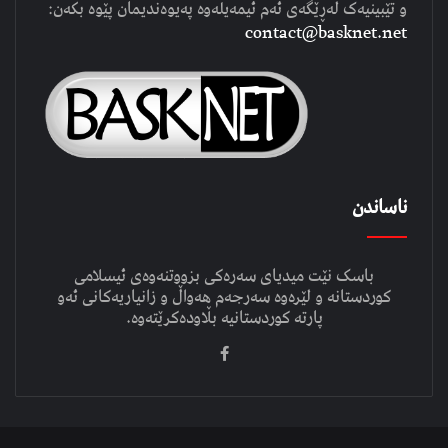
و تێبینیەک لەڕێگەی ئەم ئیمەیلەوە پەیوەندیمان پێوە بکەن:
contact@basknet.net
ناساندن
باسک نێت میدیای سەرەکی بزووتنەوەی ئیسلامی
کوردستانە و لێرەوە سەرجەم هەواڵ و زانیاریەکانی ئەو
پارتە کوردستانیە بڵاودەکرێتەوە.