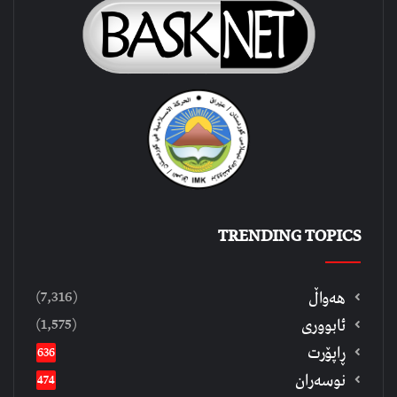
TRENDING TOPICS
(7,316)
هەواڵ
(1,575)
ئابووری
ڕاپۆرت
636
نوسەران
474