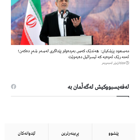
مەسعود پزشكیان: هەندێک کەس بەردەوام پێداگری لەسەر شەڕ دەكەن؛
ئەمە رێک ئەوەیە کە ئیسرائیل دەیەوێت
23كاتژمێر لەمەوبەر
لەفەیسبووكیش لەگەڵمان بە
پێشوو
پڕبینەرترین
لێدوانەكان