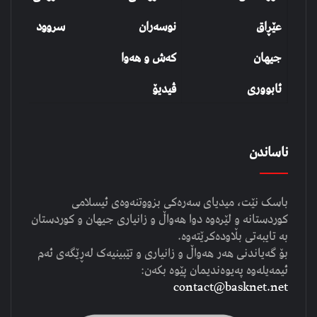
عێڕاق
نوسەران
سروود
جیهان
کەش و هەوا
ئابووری
ڤیدیۆ
ناساندن
باسک نێت، میدیای سەرەکی بزووتنەوەی ئیسلامی
کوردستانە و لێرەوە دوا هەواڵ و زانیاری جیهان و کوردستان
بە تایبەتی بڵاودەکرێتەوە.
بۆ گەیاندنی هەر هەواڵ و زانیاری و تێبینیەک لەڕێگەی ئەم
ئیمەیلەوە پەیوەندیمان پێوە بکەن:
contact@basknet.net